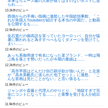
本来ならエース級の人材が就くはずのないポストに送
られ……
13.2k件のビュー
西側からの手痛い指摘に激怒した中国総領事館、「こ
れが米国人Youtuberが紹介する本当の中国だ」と動画
を公開するも……
12.9k件のビュー
化石賞だの御高説を宣っていたヨーロッパ、自分が猛
暑に襲われると為すすべべもなくダメージを受けてし
まい……
12.4k件のビュー
あっち系御用達で有名になった某ブランド、一時は飛
ぶ鳥を落とす勢いだったが今期の業績は……
12.2k件のビュー
「高市早苗はどんだけ自己顕示欲が強いんだ」と左派
が『高木美帆氏に送られた包丁セット』に激怒、「こ
んな首相は見たことがない」と言い張るも……
11.9k件のビュー
ジャンポケ斎藤と代理人のやりとり、「地獄すぎて完
全にコントになってる……」と衝撃を受ける人が続出
中
11.9k件のビュー