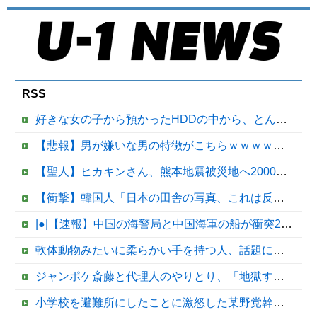
RSS
好きな女の子から預かったHDDの中から、とんでもないモノを発見してしまった
【悲報】男が嫌いな男の特徴がこちらｗｗｗｗｗｗｗｗｗｗ
【聖人】ヒカキンさん、熊本地震被災地へ2000万円の寄付！
【衝撃】韓国人「日本の田舎の写真、これは反則だろ」
|●|【速報】中国の海警局と中国海軍の船が衝突2人死亡 南シナ海でフィリピン船を追跡中
軟体動物みたいに柔らかい手を持つ人、話題にｗｗｗｗ「脳が理解を拒む」「ミギー」他
ジャンポケ斎藤と代理人のやりとり、「地獄すぎて完全にコントになってる……」と衝撃を受ける人が続出中
小学校を避難所にしたことに激怒した某野党幹部、僅か3文字で論破される偉業を達成してしまい……