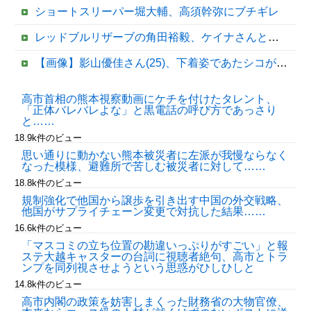
ショートスリーパー堀大輔、高須幹弥にブチギレ
レッドブルリザーブの角田裕毅、ケイナさんと一緒に酒蔵巡りをしている模様
【画像】影山優佳さん(25)、下着姿であたシコが止まらない
【これは重い】江口寿史さん「自分の絵ごと、このジャンルはそろそろ終わりかな」
高市首相の熊本視察動画にケチを付けたタレント、
「正体バレバレよな」と黒電話の呼び方であっさり
【移民政策反対】イオンの売り場で唐揚げを食う中国人の子供
と……
18.9k件のビュー
思い通りに動かない熊本被災者に左派が我慢ならなく
なった模様、避難所で苦しむ被災者に対して……
18.8k件のビュー
規制強化で他国から譲歩を引き出す中国の外交戦略、
他国がサプライチェーン変更で対抗した結果……
16.6k件のビュー
「マスコミの立ち位置の勘違いっぷりがすごい」と報
ステ大越キャスターの台詞に視聴者絶句、高市とトラ
Powered by livedoor 相互RSS
ンプを同列視させようという思惑がひしひしと
14.8k件のビュー
高市内閣の政策を妨害しまくった財務省の大物官僚、