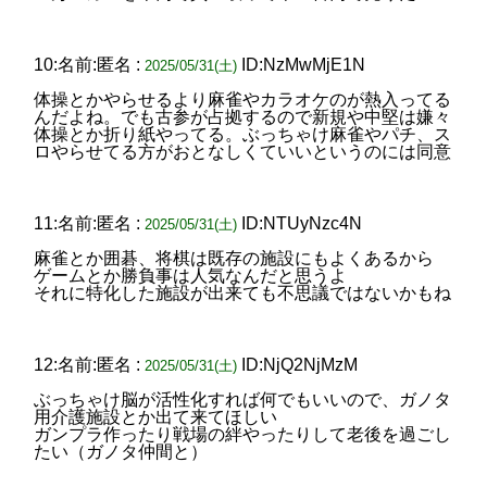
10:名前:匿名 :
ID:NzMwMjE1N
2025/05/31(土)
体操とかやらせるより麻雀やカラオケのが熱入ってる
んだよね。でも古参が占拠するので新規や中堅は嫌々
体操とか折り紙やってる。ぶっちゃけ麻雀やパチ、ス
ロやらせてる方がおとなしくていいというのには同意
11:名前:匿名 :
ID:NTUyNzc4N
2025/05/31(土)
麻雀とか囲碁、将棋は既存の施設にもよくあるから
ゲームとか勝負事は人気なんだと思うよ
それに特化した施設が出来ても不思議ではないかもね
12:名前:匿名 :
ID:NjQ2NjMzM
2025/05/31(土)
ぶっちゃけ脳が活性化すれば何でもいいので、ガノタ
用介護施設とか出て来てほしい
ガンプラ作ったり戦場の絆やったりして老後を過ごし
たい（ガノタ仲間と）