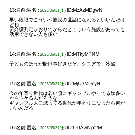
13:名前:匿名 :
ID:MzAzMDgwN
2025/05/31(土)
早い段階でこういう施設の世話になれるといいんだけ
どね…
要介護判定がおりてからだとこういう施設があっても
活用できない人も多い
14:名前:匿名 :
ID:MTkyMTI4M
2025/05/31(土)
子どものほうが賭け事好きだぞ。シニアで、冷酷。
15:名前:匿名 :
ID:MjU3MDcyN
2025/05/31(土)
今の年寄り世代は若い頃にギャンブルやってる奴多い
からウケるんだろうな
ギャンブル人口減ってる世代が年寄りになったら何が
いいんだろ
16:名前:匿名 :
ID:ODAwNjY2M
2025/05/31(土)