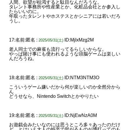
人間、欲望が枯渇すると駄目なんだろうな。
タレント事務所や性産業とか、化粧品会社とか参入し
たらいいのに。
年取ったタレントやホステスとかシニアには若いだろ
うし。
17:名前:匿名 :
ID:MjIxMzg2M
2025/05/31(土)
老人同士での麻雀も流行ってるらしいからな。
やっぱ賭け事にも使われるような頭脳ゲームは楽しい
んだろうね。
18:名前:匿名 :
ID:NTM3NTM3O
2025/05/31(土)
こういうゲーム嫌いだから何が楽しいのか全然分から
ん
どうせなら、Nintendo Switchとかやりたい
19:名前:匿名 :
ID:NjEwNzA0M
2025/05/31(土)
お遊戯会みたいなのには思うところ多々あったのだけ
ど、とはいえ大人の娯楽で挙がるものが博打ってのも