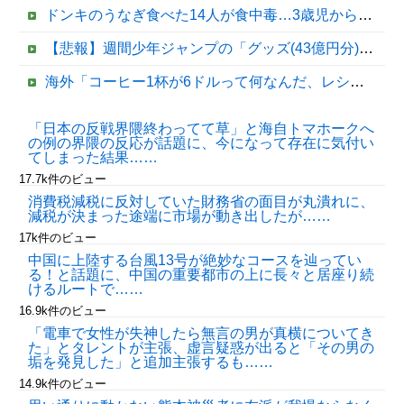
ドンキのうなぎ食べた14人が食中毒…3歳児から75歳まで被害
【悲報】週間少年ジャンプの「グッズ(43億円分)」を注文し全てキャンセルした女逮捕ｗｗｗｗｗｗｗｗ
海外「コーヒー1杯が6ドルって何なんだ、レシートを二度見した」値上げで買うのをやめたもの…
【速報】高市政権、エース級の財務官僚・一松旬氏を左遷「彼は協力的でなかった」財務省の言いなりではないことが判明
「日本の反戦界隈終わってて草」と海自トマホークへ
の例の界隈の反応が話題に、今になって存在に気付い
【移民政策反対】イオンの売り場で唐揚げを食う中国人の子供
てしまった結果……
17.7k件のビュー
消費税減税に反対していた財務省の面目が丸潰れに、
減税が決まった途端に市場が動き出したが……
17k件のビュー
中国に上陸する台風13号が絶妙なコースを辿ってい
る！と話題に、中国の重要都市の上に長々と居座り続
けるルートで……
16.9k件のビュー
「電車で女性が失神したら無言の男が真横についてき
Powered by livedoor 相互RSS
た」とタレントが主張、虚言疑惑が出ると「その男の
垢を発見した」と追加主張するも……
14.9k件のビュー