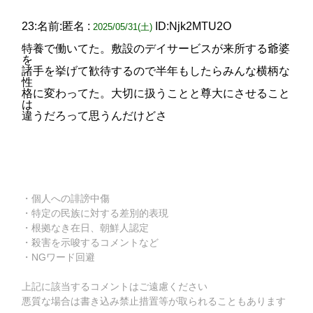
23:名前:匿名 :
ID:Njk2MTU2O
2025/05/31(土)
特養で働いてた。敷設のデイサービスが来所する爺婆
を
諸手を挙げて歓待するので半年もしたらみんな横柄な
性
格に変わってた。大切に扱うことと尊大にさせること
は
違うだろって思うんだけどさ
・個人への誹謗中傷
・特定の民族に対する差別的表現
・根拠なき在日、朝鮮人認定
・殺害を示唆するコメントなど
・NGワード回避
上記に該当するコメントはご遠慮ください
悪質な場合は書き込み禁止措置等が取られることもあります