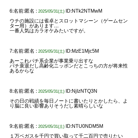
6:名前:匿名 :
ID:NTk2NTMwM
2025/05/31(土)
ウチの施設には雀卓とスロットマシーン（ゲームセン
ター用）があります…
一番人気はカラオケみたいですが。
7:名前:匿名 :
ID:MzE1Mjc5M
2025/05/31(土)
あーこれパチ系企業が事業乗り出すな
パチ衰退だし高齢化ニッポンだとこっちの方が将来性
あるからな
8:名前:匿名 :
ID:NjIzNTQ3N
2025/05/31(土)
その日の戦績を毎日ノートに書いたりとかしたら、よ
り脳に良い影響ありそうだし素晴らしいな
9:名前:匿名 :
ID:NTU0NDM5M
2025/05/31(土)
１万ベガスを千円で買い取って千二百円で売りたい