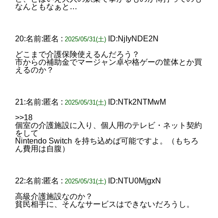
なんともなぁと…
20:名前:匿名 :
ID:NjIyNDE2N
2025/05/31(土)
どこまで介護保険使えるんだろう？
市からの補助金でマージャン卓や格ゲーの筐体とか買
えるのか？
21:名前:匿名 :
ID:NTk2NTMwM
2025/05/31(土)
>>18
個室の介護施設に入り、個人用のテレビ・ネット契約
をして
Nintendo Switch を持ち込めば可能ですよ。（もちろ
ん費用は自腹）
22:名前:匿名 :
ID:NTU0MjgxN
2025/05/31(土)
高級介護施設なのか？
貧民相手に、そんなサービスはできないだろうし。