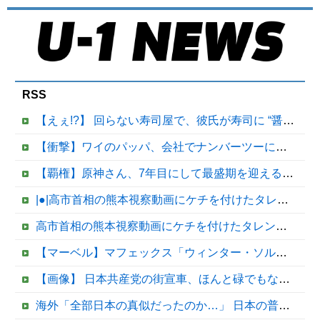
RSS
【えぇ!?】 回らない寿司屋で、彼氏が寿司に “醤油” つけてた→私「は？30にもなって、醤油つけるとか恥ずかしい！ドン引き！低レベル!! 回転寿司しか行ったことない人はこれだから…」
【衝撃】ワイのパッパ、会社でナンバーツーになった結果ｗｗｗｗｗｗｗｗｗｗ
【覇権】原神さん、7年目にして最盛期を迎えるｗｗｗｗｗｗｗｗｗｗ
|●|高市首相の熊本視察動画にケチを付けたタレント、「正体バレバレよな」と黒電話の呼び方であっさりと……
高市首相の熊本視察動画にケチを付けたタレント、「正体バレバレよな」と黒電話の呼び方であっさりと……他
【マーベル】マフェックス「ウィンター・ソルジャー」可動フィギュア【再販予約開始】
【画像】 日本共産党の街宣車、ほんと碌でもないな
海外「全部日本の真似だったのか…」 日本の普通のテレビ番組が最新SNSの数十年先を行っていたと話題に