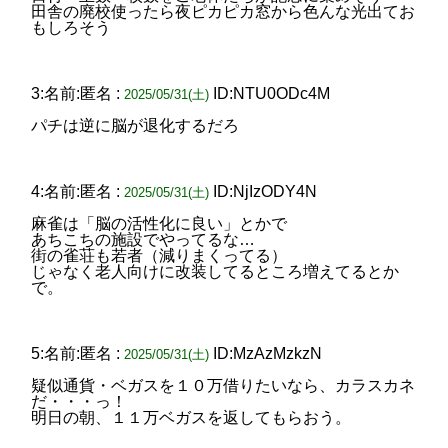
田舎の廃校使ったら夜ピカピカ窓から色んな光出てお
もしろそう
3:名前:匿名 :
ID:NTU0ODc4M
2025/05/31(土)
パチは逆に脳が退化するだろ
4:名前:匿名 :
ID:NjIzODY4N
2025/05/31(土)
麻雀は「脳の活性化に良い」とかで
あちこちの施設でやってるな…
街の雀荘も若者（減りまくってる）
じゃなく老人向けに改装してるところ増えてるとか
で。
5:名前:匿名 :
ID:MzAzMzkzN
2025/05/31(土)
疑似通貨・ベガスを１０万借りたいなら、カラスカネ
だ・・・っ！
明日の朝、１１万ベガスを返してもらおう。