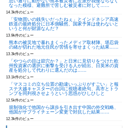
思い通りに動かない熊本被災者に左派が我慢ならなく
なった模様、避難所で苦しむ被災者に対して……
14.3k件のビュー
「安物買いの銭失いだったねぇ」とインドネシア高速
鉄道の最終処分に日本側騒然、国家予算は使わないと
いうと何が財源なんだ？
13.9k件のビュー
熊本の被災地で暴れまくったメディア取材陣、堪忍袋
の緒が切れた地元住民が苦情を寄せまくった結果……
13.3k件のビュー
「やつらの目は節穴か？」と日米に見切りをつけた欧
州投資家の選択に衝撃を受ける人が続出、日英米の資
産を処分して代わりに選んだのは……
13.1k件のビュー
「マスコミの立ち位置の勘違いっぷりがすごい」と報
ステ大越キャスターの台詞に視聴者絶句、高市とトラ
ンプを同列視させようという思惑がひしひしと
12.5k件のビュー
規制強化で他国から譲歩を引き出す中国の外交戦略、
他国がサプライチェーン変更で対抗した結果……
12.3k件のビュー