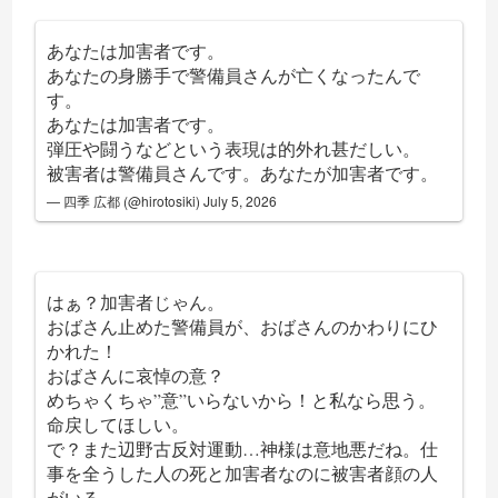
あなたは加害者です。
あなたの身勝手で警備員さんが亡くなったんで
す。
あなたは加害者です。
弾圧や闘うなどという表現は的外れ甚だしい。
被害者は警備員さんです。あなたが加害者です。
— 四季 広都 (@hirotosiki)
July 5, 2026
はぁ？加害者じゃん。
おばさん止めた警備員が、おばさんのかわりにひ
かれた！
おばさんに哀悼の意？
めちゃくちゃ”意”いらないから！と私なら思う。
命戻してほしい。
で？また辺野古反対運動…神様は意地悪だね。仕
事を全うした人の死と加害者なのに被害者顔の人
がいる。