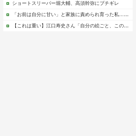
ショートスリーパー堀大輔、高須幹弥にブチギレ
「お前は自分に甘い」と家族に責められ育った私…３０歳の時、真夏に重度の熱中症で救急搬送された結果→会社の人たちから叩きつけられた「衝撃の事実」に絶句
【これは重い】江口寿史さん「自分の絵ごと、このジャンルはそろそろ終わりかな」
【動画】女子高生ダンス部、完成度が高すぎる 過去最高傑作と話題にｗｗｗｗ
【移民政策反対】イオンの売り場で唐揚げを食う中国人の子供
Powered by livedoor 相互RSS