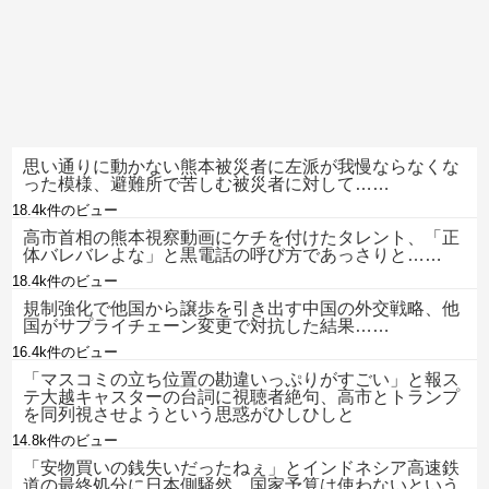
思い通りに動かない熊本被災者に左派が我慢ならなくな
った模様、避難所で苦しむ被災者に対して……
18.4k件のビュー
高市首相の熊本視察動画にケチを付けたタレント、「正
体バレバレよな」と黒電話の呼び方であっさりと……
18.4k件のビュー
規制強化で他国から譲歩を引き出す中国の外交戦略、他
国がサプライチェーン変更で対抗した結果……
16.4k件のビュー
「マスコミの立ち位置の勘違いっぷりがすごい」と報ス
テ大越キャスターの台詞に視聴者絶句、高市とトランプ
を同列視させようという思惑がひしひしと
14.8k件のビュー
「安物買いの銭失いだったねぇ」とインドネシア高速鉄
道の最終処分に日本側騒然、国家予算は使わないという