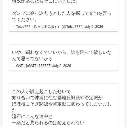
何故かあなたもそこにいました。
ダンプに突っ込もうとした人を探して文句を言っ
てください。
— Tetsu777（徐々に本気出す） (@Tetsu7774)
July 6, 2026
いや、闘わなくていいから、誰も闘って欲しいな
んて思ってないから
— GAT (@GAT74383727)
July 9, 2026
この人が訴え起こしたせいで
知り合いで沖縄に住む基地反対派や否定派が
ほぼ根こそぎ黙認や肯定派に変わってしまいまし
た
流石にこんな連中と
一緒だと見られるのは耐えられない