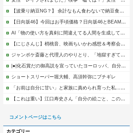
【波乗り納豆NG？】 余計なもん食わないで納豆食っときゃ間違いないことが判明した
【日向坂46】今回はお手頃価格？日向坂46とBEAMSのコラボが決定！！
AI「物の使い方を真剣に間違えてる人間を生成してみたｗｗｗｗ」
【にじさんじ】梢桃音、映画ちいかわ感想＆考察会＆平和的解決RTA！なんか道徳の授業みたい他
ジャンポケ斎藤と代理人のやりとり、「地獄すぎて完全にコントになってる……」と衝撃を受ける人が続出中
|●|化石賞だの御高説を宣っていたヨーロッパ、自分が猛暑に襲われると為すすべべもなくダメージを受けてしまい……
ショートスリーパー堀大輔、高須幹弥にブチギレ
「お前は自分に甘い」と家族に責められ育った私…３０歳の時、真夏に重度の熱中症で救急搬送された結果→会社の人たちから叩きつけられた「衝撃の事実」に絶句
【これは重い】江口寿史さん「自分の絵ごと、このジャンルはそろそろ終わりかな」
【画像】新人女性声優、水着になる「これって需要ありますか？」
コメントページはこちら
【移民政策反対】イオンの売り場で唐揚げを食う中国人の子供
カテゴリー