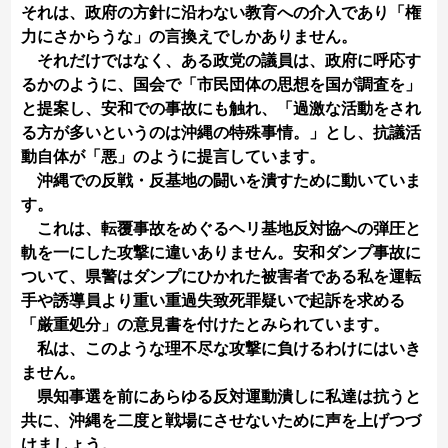
それは、政府の方針に沿わない教育への介入であり「権
力にさからうな」の言換えでしかありません。
それだけではなく、ある政党の議員は、政府に呼応す
るかのように、国会で「市民団体の思想を国が調査を」
と提案し、安和での事故にも触れ、「過激な活動をされ
る方が多いというのは沖縄の特殊事情。」とし、抗議活
動自体が「悪」のように提言しています。
沖縄での反戦・反基地の闘いを潰すために動いていま
す。
これは、転覆事故をめぐるヘリ基地反対協への弾圧と
軌を一にした攻撃に違いありません。安和ダンプ事故に
ついて、県警はダンプにひかれた被害者である私を運転
手や誘導員より重い重過失致死罪疑いで起訴を求める
「厳重処分」の意見書を付けたとみられています。
私は、このような理不尽な攻撃に負けるわけにはいき
ません。
県知事選を前にあらゆる反対運動潰しに私達は抗うと
共に、沖縄を二度と戦場にさせないために声を上げつづ
けましょう。