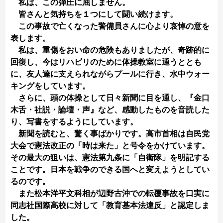
私は、この弾圧に屈しません。
皆さんと気持ちを１つにして闘い続けます。
この事故で亡くなった警備員さんに心より哀悼の意を
表します。
私は、重傷をおい命の危険もありましたが、奇跡的に
回復し、今はリハビリのために体操教室に通うととも
に、友人達に支えられながらプールに行き、水中ウォー
キングをしています。
さらに、頭の体操として日々新聞に目を通し、『金口
木舌・社説・論壇・声』など、感動したものを音読した
り、写書をするようにしています。
新聞を読むと、驚く事ばかりです。高市首相は自民党
大会で憲法改正の「時は来た」と号令をかけています。
その最大の狙いは、憲法第九条に「自衛隊」を明記する
ことです。日本を戦争のできる国へと変えようとしてい
るのです。
また松本洋平文科相が辺野古沖での転覆事故を口実に
同志社国際高校に対して「教育基本法違反」と認定しま
した。