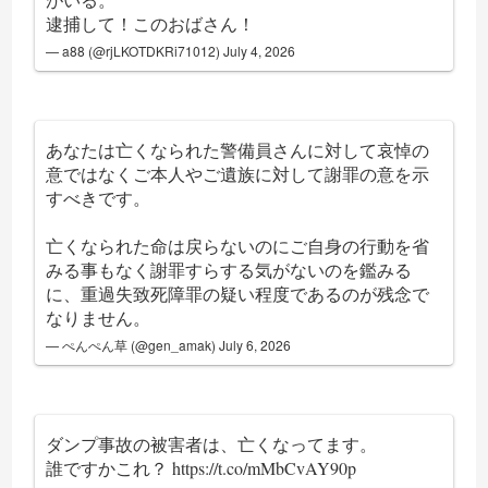
逮捕して！このおばさん！
— a88 (@rjLKOTDKRi71012)
July 4, 2026
あなたは亡くなられた警備員さんに対して哀悼の
意ではなくご本人やご遺族に対して謝罪の意を示
すべきです。
亡くなられた命は戻らないのにご自身の行動を省
みる事もなく謝罪すらする気がないのを鑑みる
に、重過失致死障罪の疑い程度であるのが残念で
なりません。
— ぺんぺん草 (@gen_amak)
July 6, 2026
ダンプ事故の被害者は、亡くなってます。
誰ですかこれ？
https://t.co/mMbCvAY90p