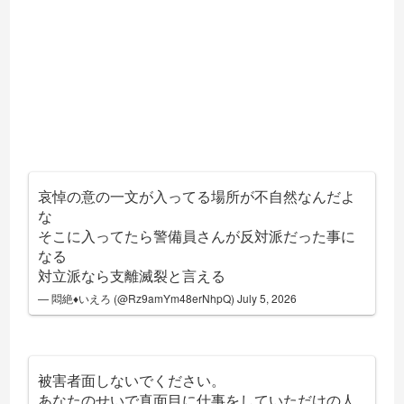
哀悼の意の一文が入ってる場所が不自然なんだよ
な
そこに入ってたら警備員さんが反対派だった事に
なる
対立派なら支離滅裂と言える
— 悶絶♦︎いえろ (@Rz9amYm48erNhpQ)
July 5, 2026
被害者面しないでください。
あなたのせいで真面目に仕事をしていただけの人