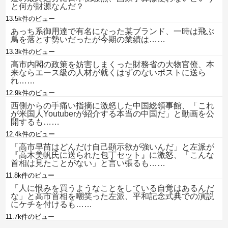
と何が財源なんだ？
13.5k件のビュー
あっち系御用達で有名になった某ブランド、一時は飛ぶ
鳥を落とす勢いだったが今期の業績は……
13.3k件のビュー
高市内閣の政策を妨害しまくった財務省の大物官僚、本
来ならエース級の人材が就くはずのないポストに送ら
れ……
12.9k件のビュー
西側からの手痛い指摘に激怒した中国総領事館、「これ
が米国人Youtuberが紹介する本当の中国だ」と動画を公
開するも……
12.4k件のビュー
「高市早苗はどんだけ自己顕示欲が強いんだ」と左派が
『高木美帆氏に送られた包丁セット』に激怒、「こんな
首相は見たことがない」と言い張るも……
11.8k件のビュー
「人に恨みを買うようなことをしている自覚はあるんだ
な」と高市首相を嘲笑った左派、平和記念式典での演説
にケチを付けるも……
11.7k件のビュー