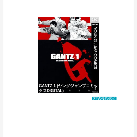
物価高の日本で長打の列ができたセールに世界が騒然！←「我が国でもやってくれ！」（海外の反応）
1位
韓国サッカーのイメージが墜落
【波乗り納豆NG？】 余計なもん食わないで納豆食っときゃ間違いないことが判明した
【移民政策反対】イオンの売り場で唐揚げを食う中国人の子供
GANTZ 1 (ヤングジャンプコミッ
クスDIGITAL)
価格：¥100
Powered by livedoor 相互RSS