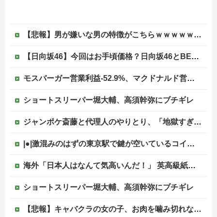
【悲報】男が嫌いな男の特徴がこちらｗｗｗｗｗｗｗｗｗｗ
【日向坂46】今回はお手頃価格？日向坂46とBEAMSのコラボが決定！！
モスバーガー営業利益-52.9%、マクドナルド営業利益+15.2%他
ショートスリーパー堀大輔、高須幹弥にブチギレ
ジャンポケ斎藤と代理人のやりとり、「地獄すぎて完全にコントになってる……」と衝撃を受ける人が続出中
|●|激混みのはずの東京駅で鍵が空いているコインロッカーが散見、「ラッキー」と思って中を確認してみると……
海外「日本人はなんて気高いんだ！」 英高級紙も驚愕した極限の中の日本人の姿に世界が衝撃
ショートスリーパー堀大輔、高須幹弥にブチギレ
【悲報】キャバクラの女の子、お肉を噛み切れない顎になってしまう・・・