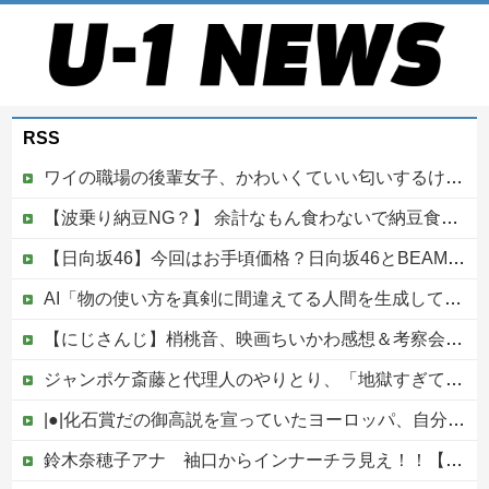
RSS
ワイの職場の後輩女子、かわいくていい匂いするけどマジでとんでもなく無能
【波乗り納豆NG？】 余計なもん食わないで納豆食っときゃ間違いないことが判明した
【日向坂46】今回はお手頃価格？日向坂46とBEAMSのコラボが決定！！
AI「物の使い方を真剣に間違えてる人間を生成してみたｗｗｗｗ」
【にじさんじ】梢桃音、映画ちいかわ感想＆考察会＆平和的解決RTA！なんか道徳の授業みたい他
ジャンポケ斎藤と代理人のやりとり、「地獄すぎて完全にコントになってる……」と衝撃を受ける人が続出中
|●|化石賞だの御高説を宣っていたヨーロッパ、自分が猛暑に襲われると為すすべべもなくダメージを受けてしまい……
鈴木奈穂子アナ 袖口からインナーチラ見え！！【GIF動画あり】