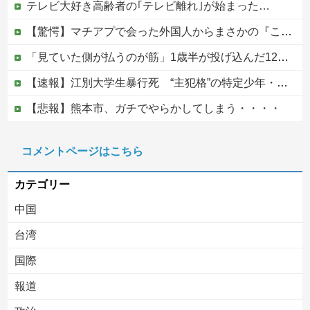
テレビ大好き高齢者の｢テレビ離れ｣が始まった…
【驚愕】マチアプで会った外国人からまさかの『こう』言われたんやがこれワイ詰みか？？？？？？？
「見ていた側が払うのが筋」1歳半が投げ込んだ12万円のスマホ、半額提示した母親は冷たい？
【速報】江別大学生暴行死 “主犯格”の特定少年・川口侑斗被告に「無期懲役」の判決 当時17歳少年に「懲役30年」の判決
【悲報】熊本市、ガチでやらかしてしまう・・・・
ジャンポケ斎藤と代理人のやりとり、「地獄すぎて完全にコントになってる……」と衝撃を受ける人が続出中
コメントページはこちら
【ヤバい】100件以上の窃盗をしたトルコ国籍の男3人を逮捕 #移民 #外国人
カテゴリー
中国
台湾
国際
報道
Powered by livedoor 相互RSS