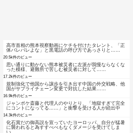
高市首相の熊本視察動画にケチを付けたタレント、「正
体バレバレよな」と黒電話の呼び方であっさりと……
20.5k件のビュー
思い通りに動かない熊本被災者に左派が我慢ならなくな
った模様、避難所で苦しむ被災者に対して……
17.2k件のビュー
規制強化で他国から譲歩を引き出す中国の外交戦略、他
国がサプライチェーン変更で対抗した結果……
16.9k件のビュー
ジャンポケ斎藤と代理人のやりとり、「地獄すぎて完全
にコントになってる……」と衝撃を受ける人が続出中
14.3k件のビュー
化石賞だの御高説を宣っていたヨーロッパ、自分が猛暑
に襲われると為すすべべもなくダメージを受けてしま
い……