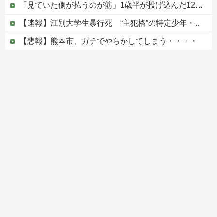
「見ていた側が払うのが筋」1歳半が投げ込んだ12万円のスマホ、半額提示した母親は冷たい？
【速報】江別大学生暴行死 “主犯格”の特定少年・川口侑斗被告に「無期懲役」の判決 当時17歳少年に「懲役30年」の判決
【悲報】熊本市、ガチでやらかしてしまう・・・・
ジャンポケ斎藤と代理人のやりとり、「地獄すぎて完全にコントになってる……」と衝撃を受ける人が続出中
【ヤバい】100件以上の窃盗をしたトルコ国籍の男3人を逮捕 #移民 #外国人
Powered by livedoor 相互RSS