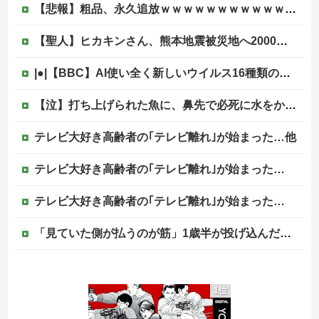
【悲報】粗品、永久追放ｗｗｗｗｗｗｗｗｗｗｗｗｗｗｗ（証拠あり）
【聖人】ヒカキンさん、熊本地震被災地へ2000万円の寄付！
|●|【BBC】AI使い全く新しいウイルス16種類の全遺伝情報設計に初成功
【泣】打ち上げられた魚に、鼻先で必死に水をかけてあげる犬が話題
テレビ大好き高齢者の｢テレビ離れ｣が始まった…他
テレビ大好き高齢者の｢テレビ離れ｣が始まった…
テレビ大好き高齢者の｢テレビ離れ｣が始まった…
「見ていた側が払うのが筋」1歳半が投げ込んだ12万円のスマホ、半額提示した母親は冷たい？
【速報】江別大学生暴行死 “主犯格”の特定少年・川口侑斗被告に「無期懲役」の判決 当時17歳少年に「懲役30年」の判決
1位
【悲報】熊本市、ガチでやらかしてしまう・・・・