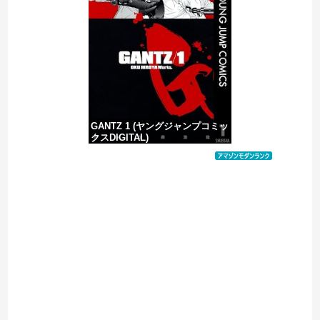
ジャンポケ斎藤と代理人のやりとり、「地獄すぎて完全にコントになってる……」と衝撃を受ける人が続出中
【ヤバい】100件以上の窃盗をしたトルコ国籍の男3人を逮捕 #移民 #外国人
GANTZ 1 (ヤングジャンプコミッ
クスDIGITAL)
価格：¥100
Powered by livedoor 相互RSS