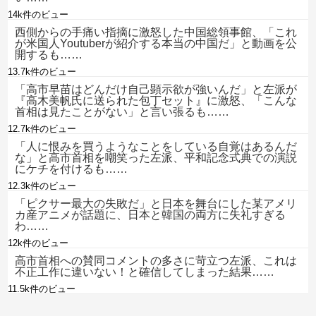
14k件のビュー
西側からの手痛い指摘に激怒した中国総領事館、「これ
が米国人Youtuberが紹介する本当の中国だ」と動画を公
開するも……
13.7k件のビュー
「高市早苗はどんだけ自己顕示欲が強いんだ」と左派が
『高木美帆氏に送られた包丁セット』に激怒、「こんな
首相は見たことがない」と言い張るも……
12.7k件のビュー
「人に恨みを買うようなことをしている自覚はあるんだ
な」と高市首相を嘲笑った左派、平和記念式典での演説
にケチを付けるも……
12.3k件のビュー
「ピクサー最大の失敗だ」と日本を舞台にした某アメリ
カ産アニメが話題に、日本と韓国の両方に失礼すぎる
わ……
12k件のビュー
高市首相への賛同コメントの多さに苛立つ左派、これは
不正工作に違いない！と確信してしまった結果……
11.5k件のビュー