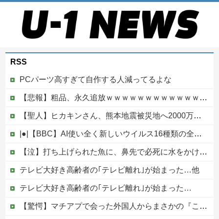
RSS
PCパーツ高すぎて自作する人減ってるよな
【悲報】粗品、永久追放ｗｗｗｗｗｗｗｗｗｗｗｗｗｗｗ（証拠あり）
【聖人】ヒカキンさん、熊本地震被災地へ2000万円の寄付！
|●|【BBC】AI使い全く新しいウイルス16種類の全遺伝情報設計に初成功
【泣】打ち上げられた魚に、鼻先で必死に水をかけてあげる犬が話題
テレビ大好き高齢者の｢テレビ離れ｣が始まった…他
テレビ大好き高齢者の｢テレビ離れ｣が始まった…
【驚愕】マチアプで会った外国人からまさかの『こう』言われたんやがこれワイ詰みか？？？？？？？