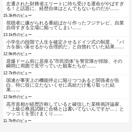
左遷された財務省エリートに待ち受ける運命がやばすぎ
る！と話題に、経歴自体はとんでもないものだが……
15.3k件のビュー
視聴者に嫌がられる番組ばかり作ったフジテレビ、自業
自得すぎる立場に陥ってしまい……
13.1k件のビュー
小学生の段階で人生を確定させるドイツ式の制度、「バ
カを振い落せるから合理的だ」と自惚れていた結果……
12.9k件のビュー
原爆ドーム前に居座る”市民団体”を警官隊が排除、その
瞬間に周囲で見守っていた観客たちが……
12.7k件のビュー
国連が事実上の機能停止に陥りつつあると関係者が告
白、特に役に立たないくせに高給だけ毟り取った結
果……
12.5k件のビュー
高市首相が経歴詐称していると確信した某映画評論家、
「上級公務員試験に合格とは書いてないんですが…」と
ツッコミを受けまくり……
11.7k件のビュー