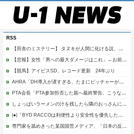
RSS
【田舎のミステリー】 タヌキが人間に化ける説、これ多分マジ
【悲報】女性「男への最大ダメージはこれ」←お前ら耐えられる？
【競馬】アイビスSD、レコード更新 24年ぶり
AHRA「DH導入が遅すぎる、たまにピッチャーが打ったからって何が面白いんだよ」他
PTA会長「PTA参加拒否した親へ最終警告。こうなってもいい？」
しょっぱいラーメンの汁を残したら隣のおっさんに「何故残す！」と怒鳴られた……友人にも「スープが本体だろあり得ない」と説教されたんだが、塩分過剰だし味の好みは自由だろ！
|●|「BYD RACCOは利便性より安全性を優先した設計」とEV推進派がスカスカ構造を絶賛、これがRACCOの一番の特徴よな
専門家を舐めきった某国国営メディア、「日本の反撃能力が地域を不安定化させている」というストーリーで番組制作を進めようとするも……