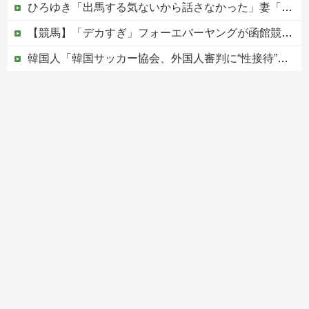
ひろゆき「出馬する気ないから話さなかった」妻「それでも不誠実だろ」→離婚協議へｗｗｗｗｗ
【競馬】「デカすぎ」フォーエバーヤングが函館競馬場へ入厩 573キロ 矢作師「もう1段パワーアップ」
韓国人「韓国サッカー協会、外国人審判に“性接待”報道・・・」→「2002年の審判買収が事実だったのか？」「日本人が言ってたこと正しかったね・・・...
エッセイスト「原爆を二度と使わせてはならない」⇒「もちろん中国の核も非難する？」⇒「中国の核は綺麗な核！」
中国の海水浴場の映像があまりにも・・・
Powered by livedoor 相互RSS