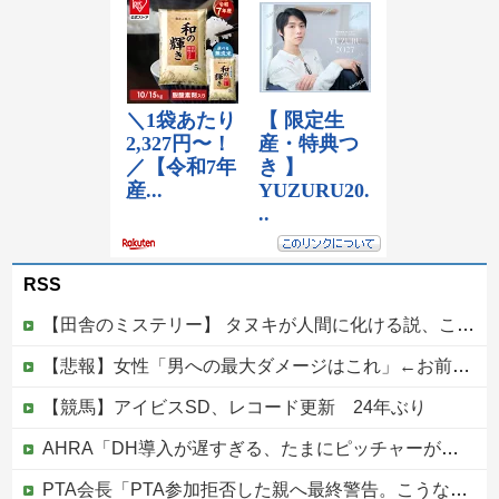
RSS
【田舎のミステリー】 タヌキが人間に化ける説、これ多分マジ
【悲報】女性「男への最大ダメージはこれ」←お前ら耐えられる？
【競馬】アイビスSD、レコード更新 24年ぶり
AHRA「DH導入が遅すぎる、たまにピッチャーが打ったからって何が面白いんだよ」他
PTA会長「PTA参加拒否した親へ最終警告。こうなってもいい？」