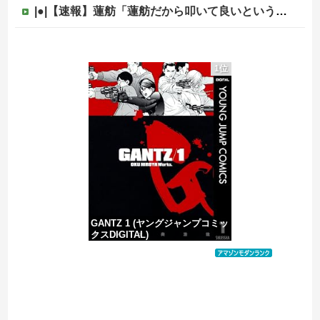
|●|【速報】蓮舫「蓮舫だから叩いて良いという報道」 ネット「高市だから叩いて良いをやってるのがお前だろ」
【爆笑ｗ】バッグひったくりを試みた男、バイクを盗られる！
1位
PTA会長「PTA参加拒否した親へ最終警告。こうなってもいい？」
ひろゆき「出馬する気ないから話さなかった」妻「それでも不誠実だろ」→離婚協議へｗｗｗｗｗ
中国の海水浴場の映像があまりにも・・・
GANTZ 1 (ヤングジャンプコミッ
クスDIGITAL)
価格：¥100
Powered by livedoor 相互RSS