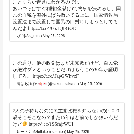
ことくらい普通にわかるのでは。
あいつらはすぐ利権(金儲け)で物事を決めるし、国
民の血税を海外にばら撒いてる上に、国家情報局
設置法まで設置して国民の口封じしようとしてる
んだよ
https://t.co/70pzIQFGOE
— ぴ (@Aki_mda)
May 25, 2026
この通り。他の政党はまだ未知数だけど、自民党
が絶対ダメということだけはもうこの30年が証明
してる。
https://t.co/iJapGWhvzF
— 春はあけぼの
(@sakuraisakuraa)
May 25, 2026
2人の子持ちなのに民主党政権を知らないのは２０
歳そこそこなの？まだ15年ほど前でしか無いんだ
けど
https://t.co/1SSfnjrWUI
— ゆーさく (@tultukomisenmon)
May 25, 2026