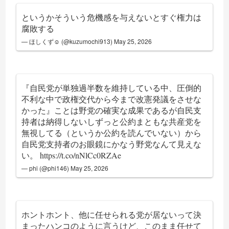
というかそういう危機感を与えないとすぐ権力は
腐敗する
— ほしくず☺︎ (@kuzumochi913)
May 25, 2026
『自民党が単独過半数を維持している中、圧倒的
不利な中で政権交代から今まで改憲発議をさせな
かった』ことは野党の確実な成果であるが自民支
持者は納得しないしずっと公約まともな共産党を
無視してる（というか公約を読んでいない）から
自民党支持者のお眼鏡にかなう野党なんて見えな
い。
https://t.co/nNlCc0RZAe
— phi (@phi146)
May 25, 2026
ホントホント、他に任せられる党が居ないって決
まったハンコのように言うけど、このまま任せて