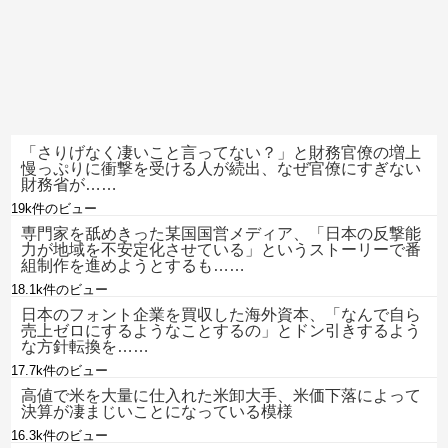
「さりげなく凄いこと言ってない？」と財務官僚の増上
慢っぷりに衝撃を受ける人が続出、なぜ官僚にすぎない
財務省が……
19k件のビュー
専門家を舐めきった某国国営メディア、「日本の反撃能
力が地域を不安定化させている」というストーリーで番
組制作を進めようとするも……
18.1k件のビュー
日本のフォント企業を買収した海外資本、「なんで自ら
売上ゼロにするようなことするの」とドン引きするよう
な方針転換を……
17.7k件のビュー
高値で米を大量に仕入れた米卸大手、米価下落によって
決算が凄まじいことになっている模様
16.3k件のビュー