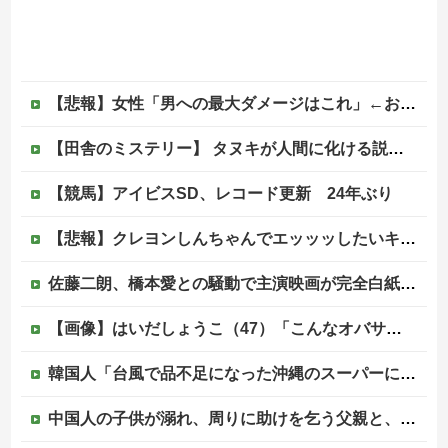
【悲報】女性「男への最大ダメージはこれ」←お前ら耐えられる？
【田舎のミステリー】 タヌキが人間に化ける説、これ多分マジ
【競馬】アイビスSD、レコード更新 24年ぶり
【悲報】クレヨンしんちゃんでエッッッしたいキャラ、満場一致で決まるｗｗｗｗｗｗｗｗｗｗ他
佐藤二朗、橋本愛との騒動で主演映画が完全白紙へｗｗｗｗｗ
【画像】はいだしょうこ（47）「こんなオバサンでいいの…？」
韓国人「台風で品不足になった沖縄のスーパーに行ってみたら、なぜか辛ラーメンだけ売れ残っていたんです…」
中国人の子供が溺れ、周りに助けを乞う父親と、スマホを向けてインプレ稼ぎの見物人