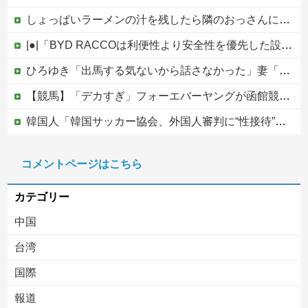
しょっぱいラーメンの汁を残したら隣のおっさんに「何故残す！」と怒鳴られた……友人にも「スープが本体だろあり得ない」と説教されたんだが、塩分過剰だし味の好みは自由だろ！
|●|「BYD RACCOは利便性より安全性を優先した設計」とEV推進派がスカスカ構造を絶賛、これがRACCOの一番の特徴よな
ひろゆき「出馬する気ないから話さなかった」妻「それでも不誠実だろ」→離婚協議へｗｗｗｗｗ
【競馬】「デカすぎ」フォーエバーヤングが函館競馬場へ入厩 573キロ 矢作師「もう1段パワーアップ」
韓国人「韓国サッカー協会、外国人審判に“性接待”報道・・・」→「2002年の審判買収が事実だったのか？」「日本人が言ってたこと正しかったね・・・...
エッセイスト「原爆を二度と使わせてはならない」⇒「もちろん中国の核も非難する？」⇒「中国の核は綺麗な核！」
コメントページはこちら
中国の海水浴場の映像があまりにも・・・
カテゴリー
中国
台湾
国際
報道