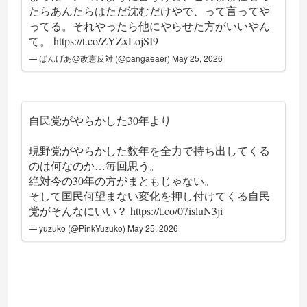
たらあんたらはただ沈むだけやで、って言ってや
ってる。それやったら他にやらせた方がいいやん
て。
https://t.co/ZYZxLojSI9
— ぱんげあ@改憲反対 (@pangaeaer)
May 25, 2026
自民党がやらかした30年より
現野党がやらかした数年を全力で持ち出してくる
のは何なのか…毎回思う。
絶対今の30年の方がまともじゃない。
そして国民何望まない変化を押し付けてくる自民
党がそんなにいい？
https://t.co/07isluN3ji
— yuzuko (@PinkYuzuko)
May 25, 2026