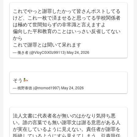
これでやっと謝罪したかって皆さんポストしてる
けど、これ一枚で済ませると思ってる学校関係者
は極めて世間知らずの非常識と言えますよ
偏向した平和教育のことはいっさい反省してない
から
これで謝罪とは聞いて呆れます
— 働き者 (@VIoyC0iX0z99113)
May 24, 2026
そう
— 桃野泰徳 (@momod1997)
May 24, 2026
法人文書に代表者名が無いのはかなり気持ち悪
い。誰の言葉でも無い謝罪文は謝る意思がある人
が実在しているように見えない。責任者が謝罪を
拒絶しているようにすら見えてしまう。引責辞任