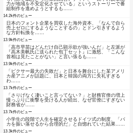
力が地域を不安定化させている」というストーリーで番
組制作を進めようとするも……
14.2k件のビュー
日本のフォント企業を買収した海外資本、「なんで自ら
売上ゼロにするようなことするの」とドン引きするよう
な方針転換を……
13.9k件のビュー
「高市早苗はどんだけ自己顕示欲が強いんだ」と左派が
『高木美帆氏に送られた包丁セット』に激怒、「こんな
首相は見たことがない」と言い張るも……
13.9k件のビュー
「ピクサー最大の失敗だ」と日本を舞台にした某アメリ
カ産アニメが話題に、日本と韓国の両方に失礼すぎる
わ……
13.7k件のビュー
「さりげなく凄いこと言ってない？」と財務官僚の増上
慢っぷりに衝撃を受ける人が続出、なぜ官僚にすぎない
財務省が……
13.7k件のビュー
小学生の段階で人生を確定させるドイツ式の制度、「バ
カを振い落せるから合理的だ」と自惚れていた結果……
13.3k件のビュー