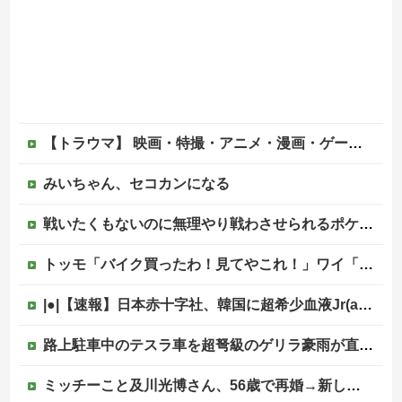
【トラウマ】 映画・特撮・アニメ・漫画・ゲームで「主人公がガチで敗北した回」と聞いて真っ先に思い浮かぶのは？
みいちゃん、セコカンになる
戦いたくもないのに無理やり戦わさせられるポケモンが可哀想
トッモ「バイク買ったわ！見てやこれ！」ワイ「これスクーターじゃん…」他
|●|【速報】日本赤十字社、韓国に超希少血液Jr(a-)を提供「韓国内では適合する血液を確保できなかった」※今回で4回目
路上駐車中のテスラ車を超弩級のゲリラ豪雨が直撃、水が溢れてどんどん浸かっていくのを……
ミッチーこと及川光博さん、56歳で再婚→新しい命まで授かるｗｗｗｗｗ