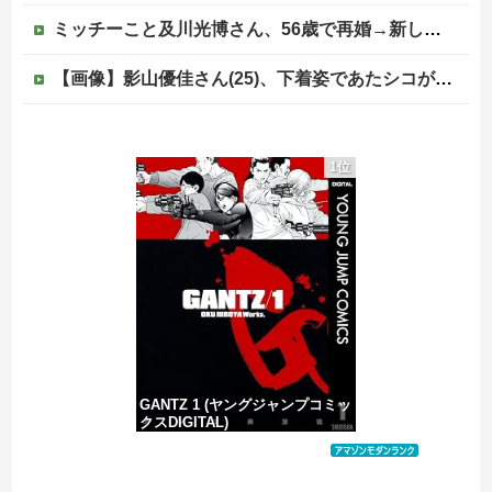
ミッチーこと及川光博さん、56歳で再婚→新しい命まで授かるｗｗｗｗｗ
【画像】影山優佳さん(25)、下着姿であたシコが止まらない
「知らないわよ、この値段なんだから全部いいのが欲しいの」イチゴ売り場で言い返された話
1位
【朗報】日本のおじいちゃん・おばあちゃん、半数以上がSNSを使いこなしていたｗｗｗｗｗ
ジャンポケ斎藤と代理人のやりとり、「地獄すぎて完全にコントになってる……」と衝撃を受ける人が続出中
大阪府の小学校でイスラム教の指導者が授業を行い物議を醸す！ #大阪 #イスラム教 #モスク
GANTZ 1 (ヤングジャンプコミッ
クスDIGITAL)
価格：¥100