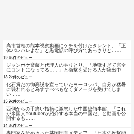
高市首相の熊本視察動画にケチを付けたタレント、「正
体バレバレよな」と黒電話の呼び方であっさりと……
19.6k件のビュー
ジャンポケ斎藤と代理人のやりとり、「地獄すぎて完全
にコントになってる……」と衝撃を受ける人が続出中
18.2k件のビュー
化石賞だの御高説を宣っていたヨーロッパ、自分が猛暑
に襲われると為すすべべもなくダメージを受けてしま
い……
15.9k件のビュー
西側からの手痛い指摘に激怒した中国総領事館、「これ
が米国人Youtuberが紹介する本当の中国だ」と動画を公
開するも……
14.8k件のビュー
専門家を舐めきった某国国営メディア、「日本の反撃能