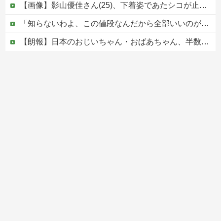
【画像】影山優佳さん(25)、下着姿であたシコが止まらない
「知らないわよ、この値段なんだから全部いいのが欲しいの」イチゴ売り場で言い返された話
【朗報】日本のおじいちゃん・おばあちゃん、半数以上がSNSを使いこなしていたｗｗｗｗｗ
ジャンポケ斎藤と代理人のやりとり、「地獄すぎて完全にコントになってる……」と衝撃を受ける人が続出中
大阪府の小学校でイスラム教の指導者が授業を行い物議を醸す！ #大阪 #イスラム教 #モスク
Powered by livedoor 相互RSS