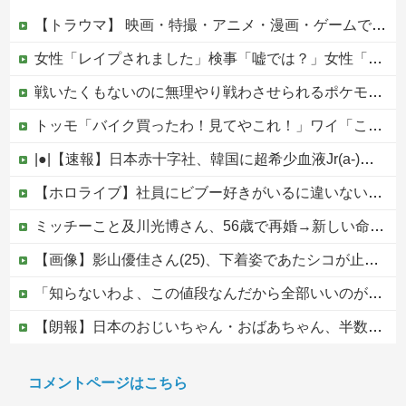
【トラウマ】 映画・特撮・アニメ・漫画・ゲームで「主人公がガチで敗北した回」と聞いて真っ先に思い浮かぶのは？
女性「レイプされました」検事「嘘では？」女性「傷ついたので訴えます」
戦いたくもないのに無理やり戦わさせられるポケモンが可哀想
トッモ「バイク買ったわ！見てやこれ！」ワイ「これスクーターじゃん…」他
|●|【速報】日本赤十字社、韓国に超希少血液Jr(a-)を提供「韓国内では適合する血液を確保できなかった」※今回で4回目
【ホロライブ】社員にビブー好きがいるに違いない（確信
ミッチーこと及川光博さん、56歳で再婚→新しい命まで授かるｗｗｗｗｗ
【画像】影山優佳さん(25)、下着姿であたシコが止まらない
「知らないわよ、この値段なんだから全部いいのが欲しいの」イチゴ売り場で言い返された話
【朗報】日本のおじいちゃん・おばあちゃん、半数以上がSNSを使いこなしていたｗｗｗｗｗ
ジャンポケ斎藤と代理人のやりとり、「地獄すぎて完全にコントになってる……」と衝撃を受ける人が続出中
コメントページはこちら
大阪府の小学校でイスラム教の指導者が授業を行い物議を醸す！ #大阪 #イスラム教 #モスク