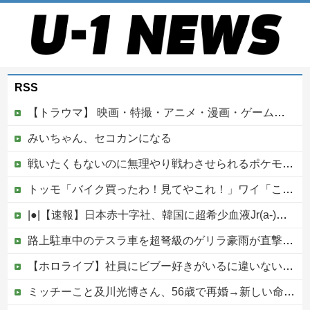
RSS
【トラウマ】 映画・特撮・アニメ・漫画・ゲームで「主人公がガチで敗北した回」と聞いて真っ先に思い浮かぶのは？
みいちゃん、セコカンになる
戦いたくもないのに無理やり戦わさせられるポケモンが可哀想
トッモ「バイク買ったわ！見てやこれ！」ワイ「これスクーターじゃん…」他
|●|【速報】日本赤十字社、韓国に超希少血液Jr(a-)を提供「韓国内では適合する血液を確保できなかった」※今回で4回目
路上駐車中のテスラ車を超弩級のゲリラ豪雨が直撃、水が溢れてどんどん浸かっていくのを……
【ホロライブ】社員にビブー好きがいるに違いない（確信
ミッチーこと及川光博さん、56歳で再婚→新しい命まで授かるｗｗｗｗｗ