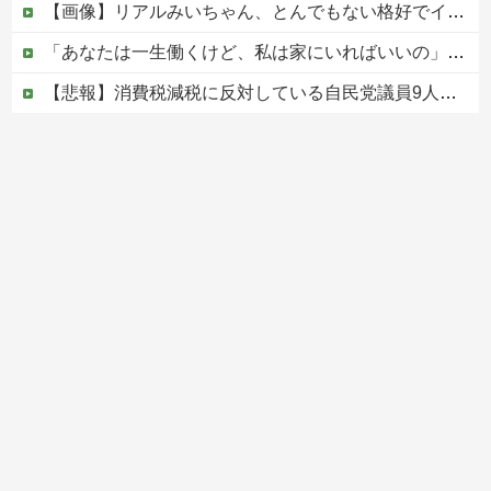
【画像】リアルみいちゃん、とんでもない格好でイベント出演するwwwwwwwwww
「あなたは一生働くけど、私は家にいればいいの」毎日言われた20歳がついに返した一言…
【悲報】消費税減税に反対している自民党議員9人が判明ｗｗｗｗｗｗ
「家族になるのが大事なんだよ」成人済みの娘との養子縁組をしつこく迫る婚約者。怪しいと思って「事実婚にしたい」と伝えた結果、男が放った『衝撃の反応』←金目当てだと自白したようなもんｗｗｗ
ヨーロッパが中国製メガソーラーを締め出しｗｗｗ
Powered by livedoor 相互RSS