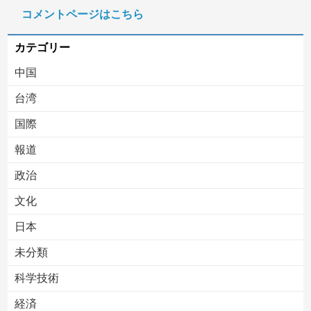
コメントページはこちら
「家族になるのが大事なんだよ」成人済みの娘との養子縁組をしつこく迫る婚約者。怪しいと思って「事実婚にしたい」と伝えた結果、男が放った『衝撃の反応』←金目当てだと自白したようなもんｗｗｗ
カテゴリー
中国
台湾
国際
報道
Powered by livedoor 相互RSS
政治
文化
日本
未分類
科学技術
経済