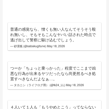
普通の感覚なら、憎くも無い人なんてそうそう殴
れ無いし、そもそもこんなヤバい話された時点で
逃げ出して警察に駆け込むでしょう。
— 砂漠狐 (@sabakugitune)
May 18, 2026
つーか「ちょっと乗っかった」程度でここまで凶
悪な行為が出来るヤツだったなら尚更然るべき処
置すべきなんだよなぁ…。
— タカニシ（ライフログ用） (@tk24_LL)
May 18, 2026
４人いて１人も「もうやめとこう」ってならない