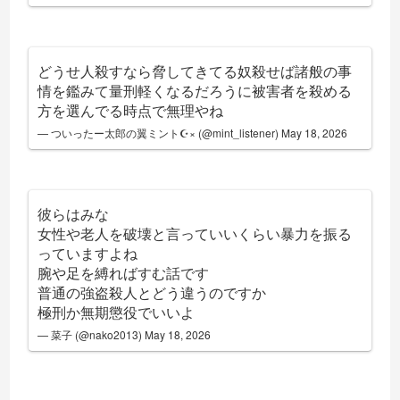
どうせ人殺すなら脅してきてる奴殺せば諸般の事
情を鑑みて量刑軽くなるだろうに被害者を殺める
方を選んでる時点で無理やね
— ついったー太郎の翼ミント☪︎× (@mint_listener)
May 18, 2026
彼らはみな
女性や老人を破壊と言っていいくらい暴力を振る
っていますよね
腕や足を縛ればすむ話です
普通の強盗殺人とどう違うのですか
極刑か無期懲役でいいよ
— 菜子 (@nako2013)
May 18, 2026