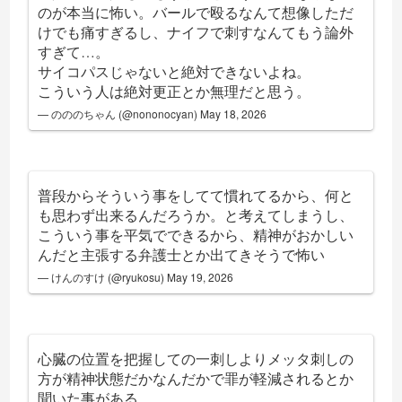
のが本当に怖い。バールで殴るなんて想像しただ
けでも痛すぎるし、ナイフで刺すなんてもう論外
すぎて…。
サイコパスじゃないと絶対できないよね。
こういう人は絶対更正とか無理だと思う。
— のののちゃん (@nononocyan)
May 18, 2026
普段からそういう事をしてて慣れてるから、何と
も思わず出来るんだろうか。と考えてしまうし、
こういう事を平気でできるから、精神がおかしい
んだと主張する弁護士とか出てきそうで怖い
— けんのすけ (@ryukosu)
May 19, 2026
心臓の位置を把握しての一刺しよりメッタ刺しの
方が精神状態だかなんだかで罪が軽減されるとか
聞いた事がある