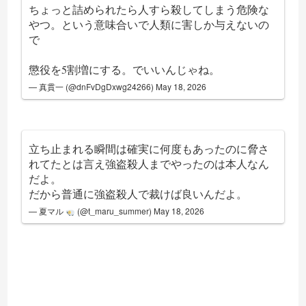
ちょっと詰められたら人すら殺してしまう危険な
やつ。という意味合いで人類に害しか与えないの
で
懲役を5割増にする。でいいんじゃね。
— 真貫一 (@dnFvDgDxwg24266)
May 18, 2026
立ち止まれる瞬間は確実に何度もあったのに脅さ
れてたとは言え強盗殺人までやったのは本人なん
だよ。
だから普通に強盗殺人で裁けば良いんだよ。
— 夏マル
(@t_maru_summer)
May 18, 2026