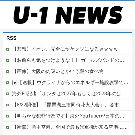
RSS
【悲報】イオン、完全にヤケクソになるｗｗｗｗ
【お前らも気をつけような！】 ガールズバンドのボーカルさん、客席ダイブした結果『こう』なってしまいお気持ち表明してしまう…
【画像】大阪の肉吸いとかいう謎の食べ物
|●|【速報】ウクライナからのエネルギー施設攻撃で窮地のロシアを韓国が助けていたことが判明「韓国で船積みの精製油3万トンがロシア行き」
海外F1記者「ホンダは2027年もしくは2028年のはじめにはF1で再びトップに戻れると確信」他
【8/22開催】 「琵琶湖三市同時花火大会」、各市公式「そんな花火大会は存在しない」→ 高価チケットを購入した人達がSNS阿鼻叫喚
【明らかな犯罪行為です】海外YouTuberが日本の住宅へ不法侵入する動画を投稿
【衝撃】熊本空港、全国で最も米軍機が来る空港になっていた