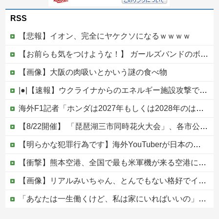
RSS
【悲報】イオン、完全にヤケクソになるｗｗｗｗ
【お前らも気をつけような！】 ガールズバンドのボーカルさん、客席ダイブした結果『こう』なってしまいお気持ち表明してしまう…
【画像】大阪の肉吸いとかいう謎の食べ物
|●|【速報】ウクライナからのエネルギー施設攻撃で窮地のロシアを韓国が助けていたことが判明「韓国で船積みの精製油3万トンがロシア行き」
海外F1記者「ホンダは2027年もしくは2028年のはじめにはF1で再びトップに戻れると確信」他
【8/22開催】 「琵琶湖三市同時花火大会」、各市公式「そんな花火大会は存在しない」→ 高価チケットを購入した人達がSNS阿鼻叫喚
【明らかな犯罪行為です】海外YouTuberが日本の住宅へ不法侵入する動画を投稿
【衝撃】熊本空港、全国で最も米軍機が来る空港になっていた
【画像】リアルみいちゃん、とんでもない格好でイベント出演するwwwwwwwwww
「あなたは一生働くけど、私は家にいればいいの」毎日言われた20歳がついに返した一言…
【悲報】消費税減税に反対している自民党議員9人が判明ｗｗｗｗｗｗ