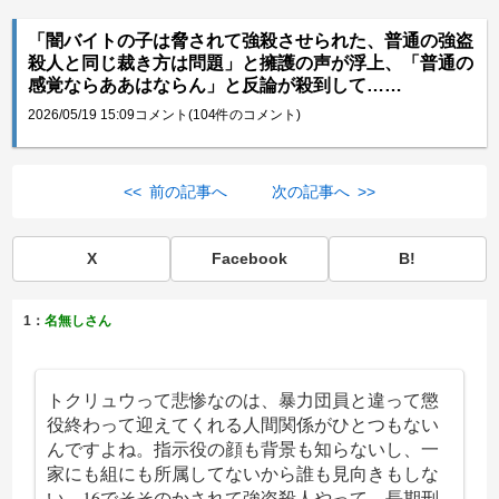
「闇バイトの子は脅されて強殺させられた、普通の強盗
殺人と同じ裁き方は問題」と擁護の声が浮上、「普通の
感覚ならああはならん」と反論が殺到して……
2026/05/19 15:09
コメント(104件のコメント)
<< 前の記事へ
次の記事へ >>
X
Facebook
B!
1：
名無しさん
トクリュウって悲惨なのは、暴力団員と違って懲
役終わって迎えてくれる人間関係がひとつもない
んですよね。指示役の顔も背景も知らないし、一
家にも組にも所属してないから誰も見向きもしな
い。16でそそのかされて強盗殺人やって、長期刑