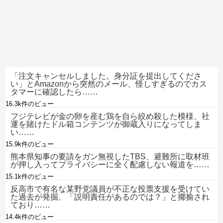
「注文キャンセルしました。身分証を提出してくださ
い」とAmazonから突然のメール、怪しすぎるのでカス
タマーに確認したら……
16.3k件のビュー
フジテレビが金の卵を産む鶏を自ら絞め殺した模様、社
運を賭けたドル箱コンテンツが御蔵入りになってしま
い……
15.9k件のビュー
熊本県知事の要請をガン無視したTBS、避難所に取材班
が押し入ってプライバシーに全く配慮しない報道を……
15.1k件のビュー
反高市で有名な某野党議員が不正な投票支援を受けてい
た過去が発掘、「説明責任があるのでは？」と揶揄され
ており……
14.4k件のビュー