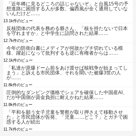
「近年稀に見るどころの話じゃないぞ」と台風15号の予
想進路に困惑する人が多数、偏西風が全く通用していな
いんだけど……
13.1k件のビュー
反核団体の代表を務める爺さん、「核を持たないで日本
を守れますか」と中学生に詰問された結果……
12.7k件のビュー
今年の防衛白書にメディアが何故かブチ切れている模
様、躍起になって批判するも逆に有権者からは……
12.1k件のビュー
「私達が原爆ドーム前をあけ渡せば核戦争が始まってし
まう」と訴える市民団体、それを聞いた被爆3世の人
が……
11.8k件のビュー
圧倒的なダンピング価格でシェアを確保した中国産AI、
だが中国側が資金負担に耐えかねた結果……
11.8k件のビュー
「平和を願う女子児童を警察が取り押さえて移動させ
た」と市民団体が告発、「児童……どこ？」とガチで困
惑する人が続出
11.7k件のビュー