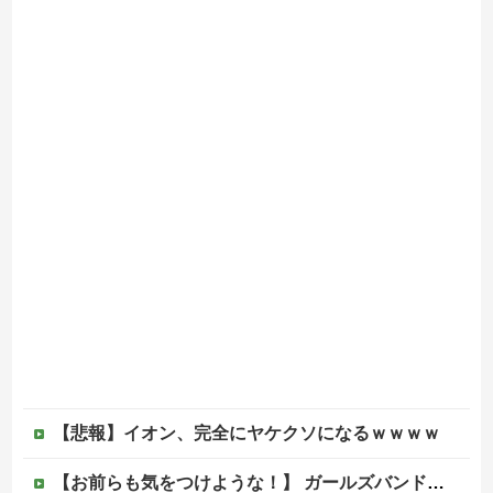
【悲報】イオン、完全にヤケクソになるｗｗｗｗ
【お前らも気をつけような！】 ガールズバンドのボーカルさん、客席ダイブした結果『こう』なってしまいお気持ち表明してしまう…