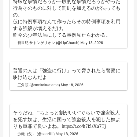
特殊な事情だろうが一般的な事情だろうがやった
行為そのものに対して罰則を加えるのが法っても
の。
仮に特例事項なんて作ったらその特例事項を利用
する強殺が増えるだけ。
昨今の少年法盾にしてる事例見たらわかる。
— 新世紀 サトンゲリオン (@LipChurch)
May 18, 2026
普通の人は「強盗に行け」って脅されたら警察に
駆け込むんだよ
— 三角頭 (@sankakuatama)
May 18, 2026
そうだね。”ちょっと割がいい”ぐらいで強盗殺人
を犯す奴は、生活に困って強盗殺人を犯した奴よ
りも重罪で良いよね。
https://t.co/h7l5sXa7Tj
— 沙織（父） (@saorititi)
May 18, 2026