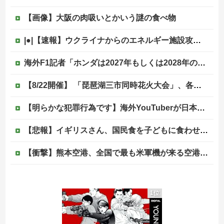
【画像】大阪の肉吸いとかいう謎の食べ物
|●|【速報】ウクライナからのエネルギー施設攻撃で窮地のロシアを韓国が助けていたことが判明「韓国で船積みの精製油3万トンがロシア行き」
海外F1記者「ホンダは2027年もしくは2028年のはじめにはF1で再びトップに戻れると確信」他
【8/22開催】 「琵琶湖三市同時花火大会」、各市公式「そんな花火大会は存在しない」→ 高価チケットを購入した人達がSNS阿鼻叫喚
【明らかな犯罪行為です】海外YouTuberが日本の住宅へ不法侵入する動画を投稿
【悲報】イギリスさん、国民食を子どもに食わせるのを諦めるｗｗｗｗｗｗｗ
【衝撃】熊本空港、全国で最も米軍機が来る空港になっていた
【画像】リアルみいちゃん、とんでもない格好でイベント出演するwwwwwwwwww
1位
「あなたは一生働くけど、私は家にいればいいの」毎日言われた20歳がついに返した一言…
【悲報】消費税減税に反対している自民党議員9人が判明ｗｗｗｗｗｗ