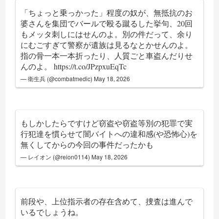
「ちょっと乗っかった」程度の奴が、無抵抗のお
婆さんを集団でバールで殴る蹴るした挙句、20回
もメッタ刺しにはせんのよ。別の件だって、余り
にむごすぎて警察が遺族は見るなとかせんのよ。
指の骨一本一本折ったり、人質ごと車盗んだりせ
んのよ。
https://t.co/JPzpxuEqTc
— 衛生兵 (@combatmedic)
May 18, 2026
もしかしたらですけど窃盗や窃盗等別の犯罪で実
行犯達を慣らせて闇バイトへの違和感(や恐怖心)を
無くしてからの今回の事件だったかも
— レイオン (@reion0114)
May 18, 2026
前段や、上位指示者の存在含めて、捜査は進んで
いるでしょうね。