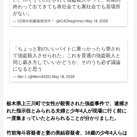
終わって出てきても表社会でも裏社会でも居場所
がない。
— CDB＠初書籍発売中！ (@C4Dbeginner)
May 18, 2026
「ちょっと割のいいバイトに乗っかったら脅され
て強盗殺人させられた」これを普通の強盗殺人と
同じ裁き方していいかどうか、そのうち必ず議論
になると思う
— itterう (@Itteru9320)
May 18, 2026
栃木県上三川町で女性が殺害された強盗事件で、逮捕さ
れた指示役とみられる夫婦と少年4人が現場に行く前に
一度集まっていたとみられることが分かりました。
竹前海斗容疑者と妻の美結容疑者、16歳の少年4人らは