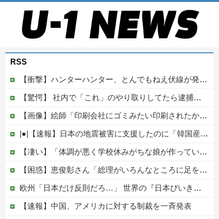
RSS
【衝撃】ハンターハンター、とんでもねえ伏線が発掘される。クルタ族の虐殺犯人がツェリードニヒだった模様！
【驚愕】 社内で「これ」のやり取りしてたら逮捕されたんだがｗｗｗｗｗｗｗ
【画像】絵師「印刷会社にゴミみたい印刷されたから晒すわ」→お前がクレーマーだと大炎上
|●|【速報】日本の地震被害に支援したのに「韓国産の水は水洗トイレに」
【凄い】「体調が悪く学校休みがちな娘が作っている果物の飾り切り」→大反響！
【困惑】恵俊彰さん「総理がいろんなところに足を運べばクーラーが…」・・・・・・・・・他
欧州「日本だけ反則だろ…」 世界の『日本びいき』にヨーロッパ全土から不満の声
【速報】中国、アメリカに対する制裁を一斉発表