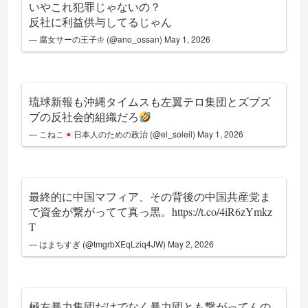
いやこれ犯罪じゃないの？
反社に利益供与してるじゃん
— 腐女サーの王子♔ (@ano_ossan)
May 1, 2026
琉球新報も沖縄タイムスも左翼テロ集団とズブズ
ブの反社会的組織だろ
— こねこ
日本人のための政治 (@el_soleil)
May 1, 2026
最終的に中国マフィア、その背後の中国共産党ま
で資金が繋がってて真っ黒。
https://t.co/4iR6zYmkz
T
— はまちすぎ (@tmgrbXEqLziq4JW)
May 2, 2026
極左暴力集団だけでなく暴力団とも繋がってんの