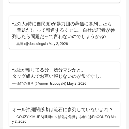
他の人(特に自民党)が暴力団の葬儀に参列したら
「問題だ!」って報道するくせに、自社の記者が参
列したら問題だって言わないのでしょうかね?
— 黒鷹 (@descoingsii)
May 2, 2026
他社が報じてる分、幾分マシかと。
タッグ組んでお互い報じないのが常ですし。
— 衛門の呟き (@emon_tsubuyaki)
May 2, 2026
オール沖縄関係者は流石に参列していないよな？
— COUZY KIMURA(世間の左傾化を危惧する者) (@ReCOUZY)
Ma
y 2, 2026