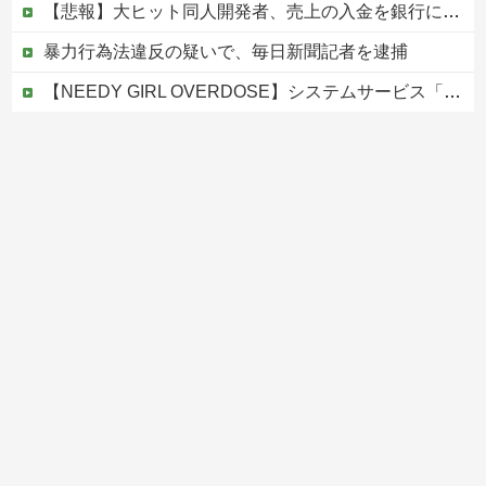
【悲報】大ヒット同人開発者、売上の入金を銀行に拒否され受け取れず、多額の納税義務だけが残るｗｗｗｗｗ
暴力行為法違反の疑いで、毎日新聞記者を逮捕
【NEEDY GIRL OVERDOSE】システムサービス「超絶最かわてんしちゃん」プライズフィギュア【彩色原型公開】
【画像】 福岡、こんなのが普通に走ってるｗｗｗｗｗｗｗｗｗｗｗｗｗｗｗｗｗｗｗｗｗｗｗｗｗｗｗｗｗｗｗｗｗｗｗｗｗｗｗｗ
【移民政策反対】イオンの売り場で唐揚げを食う中国人の子供
Powered by livedoor 相互RSS