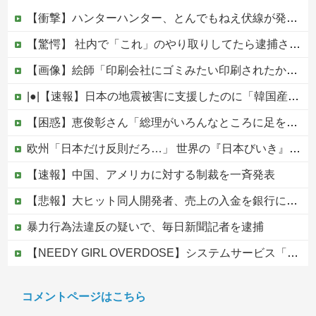
【衝撃】ハンターハンター、とんでもねえ伏線が発掘される。クルタ族の虐殺犯人がツェリードニヒだった模様！
【驚愕】 社内で「これ」のやり取りしてたら逮捕されたんだがｗｗｗｗｗｗｗ
【画像】絵師「印刷会社にゴミみたい印刷されたから晒すわ」→お前がクレーマーだと大炎上
|●|【速報】日本の地震被害に支援したのに「韓国産の水は水洗トイレに」
【困惑】恵俊彰さん「総理がいろんなところに足を運べばクーラーが…」・・・・・・・・・他
欧州「日本だけ反則だろ…」 世界の『日本びいき』にヨーロッパ全土から不満の声
【速報】中国、アメリカに対する制裁を一斉発表
【悲報】大ヒット同人開発者、売上の入金を銀行に拒否され受け取れず、多額の納税義務だけが残るｗｗｗｗｗ
暴力行為法違反の疑いで、毎日新聞記者を逮捕
【NEEDY GIRL OVERDOSE】システムサービス「超絶最かわてんしちゃん」プライズフィギュア【彩色原型公開】
【画像】 福岡、こんなのが普通に走ってるｗｗｗｗｗｗｗｗｗｗｗｗｗｗｗｗｗｗｗｗｗｗｗｗｗｗｗｗｗｗｗｗｗｗｗｗｗｗｗｗ
コメントページはこちら
【移民政策反対】イオンの売り場で唐揚げを食う中国人の子供