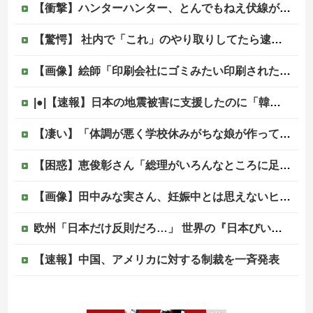
【衝撃】ハンターハンター、とんでもねえ伏線が発掘される。クルタ族の虐殺犯人がツェリードニヒだった模様！
【驚愕】 社内で「これ」のやり取りしてたら逮捕されたんだがｗｗｗｗｗｗｗ
【画像】絵師「印刷会社にゴミみたい印刷されたから晒すわ」→お前がクレーマーだと大炎上
|●|【速報】日本の地震被害に支援したのに「韓国産の水は水洗トイレに」
【凄い】「体調が悪く学校休みがちな娘が作っている果物の飾り切り」→大反響！
【困惑】恵俊彰さん「総理がいろんなところに足を運べばクーラーが…」・・・・・・・・・他
【画像】田中みな実さん、妊娠中とは思えないヒール姿で登場してしまう
欧州「日本だけ反則だろ…」 世界の『日本びいき』にヨーロッパ全土から不満の声
【速報】中国、アメリカに対する制裁を一斉発表
【悲報】大ヒット同人開発者、売上の入金を銀行に拒否され受け取れず、多額の納税義務だけが残るｗｗｗｗｗ