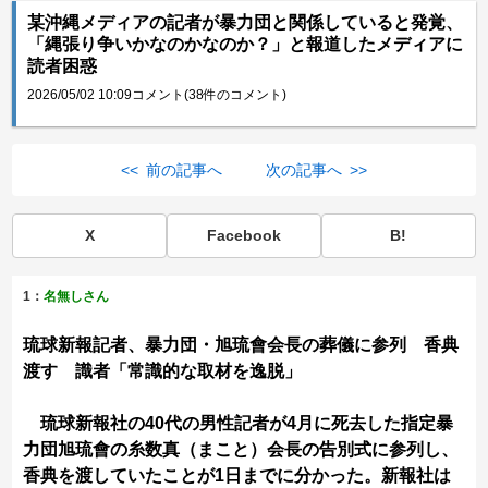
某沖縄メディアの記者が暴力団と関係していると発覚、
「縄張り争いかなのかなのか？」と報道したメディアに
読者困惑
2026/05/02 10:09
コメント(38件のコメント)
<< 前の記事へ
次の記事へ >>
X
Facebook
B!
1：
名無しさん
琉球新報記者、暴力団・旭琉會会長の葬儀に参列 香典
渡す 識者「常識的な取材を逸脱」
琉球新報社の40代の男性記者が4月に死去した指定暴
力団旭琉會の糸数真（まこと）会長の告別式に参列し、
香典を渡していたことが1日までに分かった。新報社は