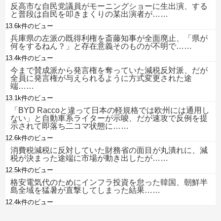
反高市な自民党議員がモーニングショーに生出演、する
と普段は自民を叩きまくりの某出演者が……
13.6k件のビュー
兵庫県の左派の既得利権を斎藤知事が全面廃止、「県が
何をするねん？」と存在意義そのものが不明で……
13.4k件のビュー
今まで賛成派から発言権を奪っていた減税反対派、だが
全員に発言権が与えられるように方式変更された途
端……
13.1k件のビュー
「BYD Raccoと違って日本の軽規格では欧州には通用し
ない」と自動車系ライターが示唆、だが速攻で反例を提
示されて即落ち二コマ状態に……
12.6k件のビュー
消費税減税に反対していた財務省の面目が丸潰れに、減
税が決まった途端に市場が動き出したが……
12.5k件のビュー
格安電気代のためにインフラ投資を怠った韓国、朝鮮半
島全域を猛暑が直撃してしまった結果……
12.4k件のビュー