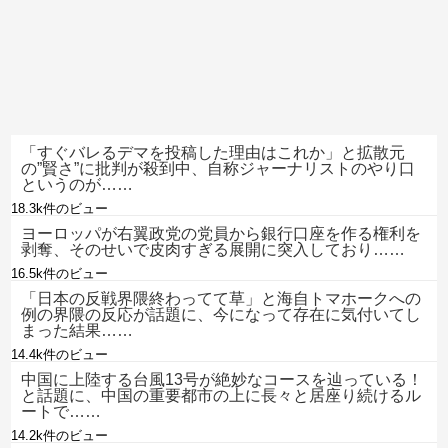
「すぐバレるデマを投稿した理由はこれか」と拡散元
の”賢さ”に批判が殺到中、自称ジャーナリストのやり口
というのが……
18.3k件のビュー
ヨーロッパが右翼政党の党員から銀行口座を作る権利を
剥奪、そのせいで皮肉すぎる展開に突入しており……
16.5k件のビュー
「日本の反戦界隈終わってて草」と海自トマホークへの
例の界隈の反応が話題に、今になって存在に気付いてし
まった結果……
14.4k件のビュー
中国に上陸する台風13号が絶妙なコースを辿っている！
と話題に、中国の重要都市の上に長々と居座り続けるル
ートで……
14.2k件のビュー