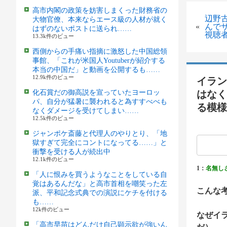
高市内閣の政策を妨害しまくった財務省の
辺野
大物官僚、本来ならエース級の人材が就く
«
んで
はずのないポストに送られ……
視聴
13.3k件のビュー
西側からの手痛い指摘に激怒した中国総領
事館、「これが米国人Youtuberが紹介する
本当の中国だ」と動画を公開するも……
12.9k件のビュー
イラン
化石賞だの御高説を宣っていたヨーロッ
はなく
パ、自分が猛暑に襲われると為すすべべも
る模様
なくダメージを受けてしまい……
12.5k件のビュー
ジャンポケ斎藤と代理人のやりとり、「地
獄すぎて完全にコントになってる……」と
衝撃を受ける人が続出中
12.1k件のビュー
1：
名無し
「人に恨みを買うようなことをしている自
覚はあるんだな」と高市首相を嘲笑った左
こんな
派、平和記念式典での演説にケチを付ける
も……
12k件のビュー
なぜイ
「高市早苗はどんだけ自己顕示欲が強いん