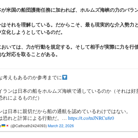
本が米国の船団護衛任務に加われば、ホルムズ海峡の力のバラ
ンはそれを理解している。だからこそ、最も現実的な介入勢力
中立化しようとしているのだ。
においては、力が行動を規定する。そして相手が実際に力を行
的な対応を取ることがある。
な考えもあるのか参考までに
イランは日本の船をホルムズ海峡で通しているのか（それは好
恐れによるものだ）
ンは日本に親切だから船の通航を認めているわけではない。
は恐れと計算による行動だ。…
https://t.co/tnJNRCu8r0
e
(@Cathcath2424093)
March 22, 2026