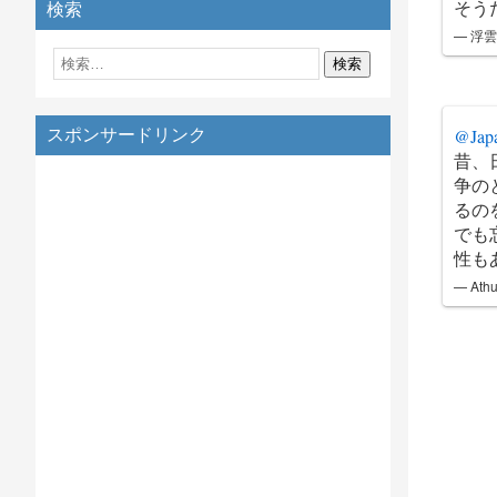
そう
検索
— 浮雲
@Jap
スポンサードリンク
昔、
争の
るの
でも
性も
— Athu