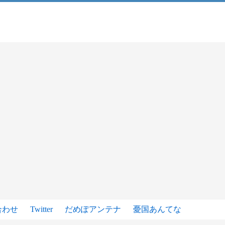
合わせ
Twitter
だめぽアンテナ
憂国あんてな