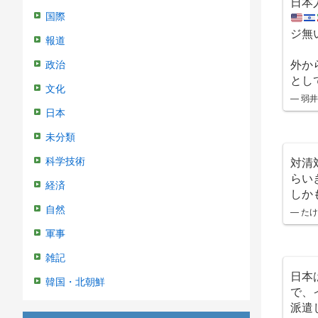
日本
国際
ジ無
報道
外か
政治
とし
文化
— 弱井弱
日本
未分類
対清
科学技術
らい
経済
しか
自然
— た
軍事
雑記
日本
韓国・北朝鮮
で、
派遣