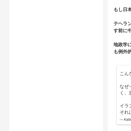
もし日
テヘラ
す前に
地政学
も例外
こん
なぜ
く、
イラ
それ
— Kati