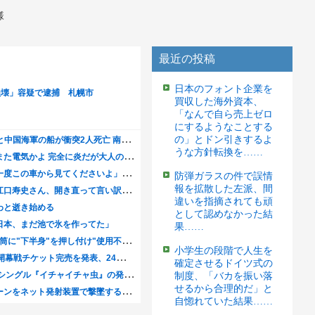
様
最近の投稿
日本のフォント企業を
買収した海外資本、
「なんで自ら売上ゼロ
にするようなことする
の」とドン引きするよ
うな方針転換を……
防弾ガラスの件で誤情
報を拡散した左派、間
違いを指摘されても頑
として認めなかった結
果……
小学生の段階で人生を
確定させるドイツ式の
制度、「バカを振い落
せるから合理的だ」と
自惚れていた結果……