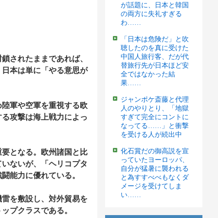
が話題に、日本と韓国
の両方に失礼すぎる
わ……
「日本は危険だ」と吹
聴したのを真に受けた
中国人旅行客、だが代
封鎖されたままであれば、
替旅行先が日本ほど安
、日本は単に「やる意思が
全ではなかった結
果……
ジャンポケ斎藤と代理
め陸軍や空軍を重視する欧
人のやりとり、「地獄
する攻撃は海上戦力によっ
すぎて完全にコントに
なってる……」と衝撃
を受ける人が続出中
化石賞だの御高説を宣
重要となる。欧州諸国と比
っていたヨーロッパ、
ていないが、「ヘリコプタ
自分が猛暑に襲われる
戦闘能力に優れている。
と為すすべべもなくダ
メージを受けてしま
い……
機雷を敷設し、対外貿易を
トップクラスである。