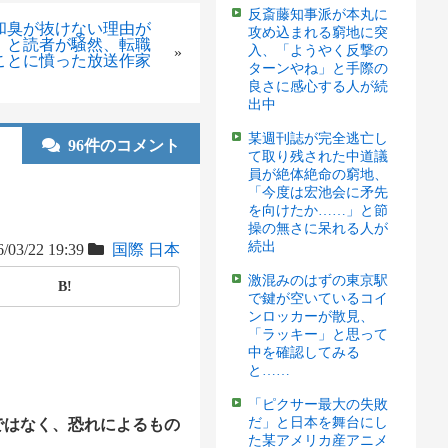
反斎藤知事派が本丸に
和臭が抜けない理由が
攻め込まれる窮地に突
」と読者が騒然、転職
入、「ようやく反撃の
»
ことに憤った放送作家
ターンやね」と手際の
良さに感心する人が続
出中
某週刊誌が完全逃亡し
96件のコメント
て取り残された中道議
員が絶体絶命の窮地、
「今度は宏池会に矛先
を向けたか……」と節
操の無さに呆れる人が
続出
/03/22 19:39
国際
日本
激混みのはずの東京駅
B!
で鍵が空いているコイ
ンロッカーが散見、
「ラッキー」と思って
中を確認してみる
と……
「ピクサー最大の失敗
だ」と日本を舞台にし
ではなく、恐れによるもの
た某アメリカ産アニメ