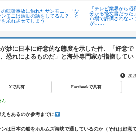
「テレビ業界から昭
古の転覆事故に触れたサンモニ、「な
分かる怪文書だった
サンモニは活動の話をしてるん？」と
市場で評価されない
者を呆れさせてしまう
が……
が妙に日本に好意的な態度を示した件、「好意で
、恐れによるものだ」と海外専門家が指摘してい
2026
Xで共有
Facebookで共有
さん
考えもあるのか参考までに
ランは日本の船をホルムズ海峡で通しているのか（それは好意