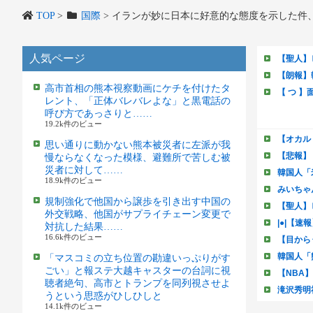
TOP
>
国際
>
イランが妙に日本に好意的な態度を示した件
人気ページ
高市首相の熊本視察動画にケチを付けたタ
レント、「正体バレバレよな」と黒電話の
呼び方であっさりと……
19.2k件のビュー
思い通りに動かない熊本被災者に左派が我
慢ならなくなった模様、避難所で苦しむ被
災者に対して……
18.9k件のビュー
規制強化で他国から譲歩を引き出す中国の
外交戦略、他国がサプライチェーン変更で
対抗した結果……
16.6k件のビュー
「マスコミの立ち位置の勘違いっぷりがす
ごい」と報ステ大越キャスターの台詞に視
聴者絶句、高市とトランプを同列視させよ
うという思惑がひしひしと
14.1k件のビュー