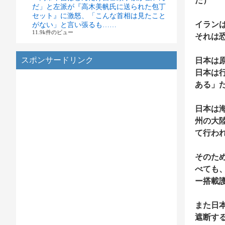
だ）
だ」と左派が『高木美帆氏に送られた包丁
セット』に激怒、「こんな首相は見たこと
イラン
がない」と言い張るも……
11.9k件のビュー
それは
スポンサードリンク
日本は
日本は
ある」
日本は
州の大
て行わ
そのた
べても
ー搭載
また日
遮断す