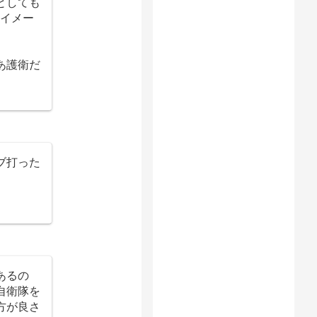
としても
イメー
あ護衛だ
ブ打った
あるの
自衛隊を
方が良さ