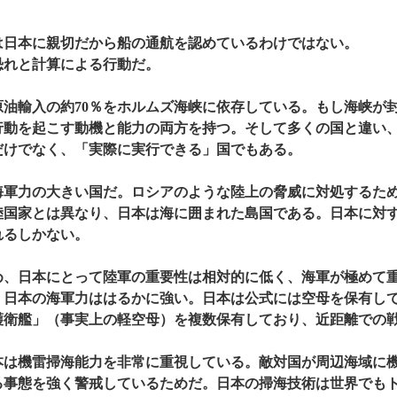
は日本に親切だから船の通航を認めているわけではない。
恐れと計算による行動だ。
原油輸入の約70％をホルムズ海峡に依存している。もし海峡が
行動を起こす動機と能力の両方を持つ。そして多くの国と違い
だけでなく、「実際に実行できる」国でもある。
海軍力の大きい国だ。ロシアのような陸上の脅威に対処するた
陸国家とは異なり、日本は海に囲まれた島国である。日本に対
れるしかない。
め、日本にとって陸軍の重要性は相対的に低く、海軍が極めて
、日本の海軍力ははるかに強い。日本は公式には空母を保有し
護衛艦」（事実上の軽空母）を複数保有しており、近距離での
本は機雷掃海能力を非常に重視している。敵対国が周辺海域に
る事態を強く警戒しているためだ。日本の掃海技術は世界でも