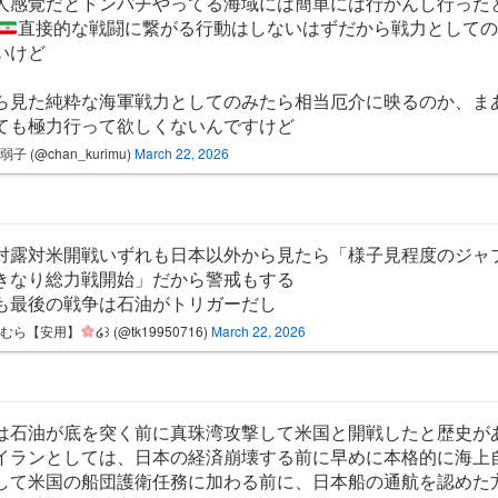
人感覚だとドンパチやってる海域には簡単には行かんし行った
直接的な戦闘に繋がる行動はしないはずだから戦力としての
いけど
ら見た純粋な海軍戦力としてのみたら相当厄介に映るのか、ま
ても極力行って欲しくないんですけど
子 (@chan_kurimu)
March 22, 2026
対露対米開戦いずれも日本以外から見たら「様子見程度のジャ
きなり総力戦開始」だから警戒もする
も最後の戦争は石油がトリガーだし
けむら【安用】
໒꒱ (@tk19950716)
March 22, 2026
は石油が底を突く前に真珠湾攻撃して米国と開戦したと歴史が
イランとしては、日本の経済崩壊する前に早めに本格的に海上
して米国の船団護衛任務に加わる前に、日本船の通航を認めた