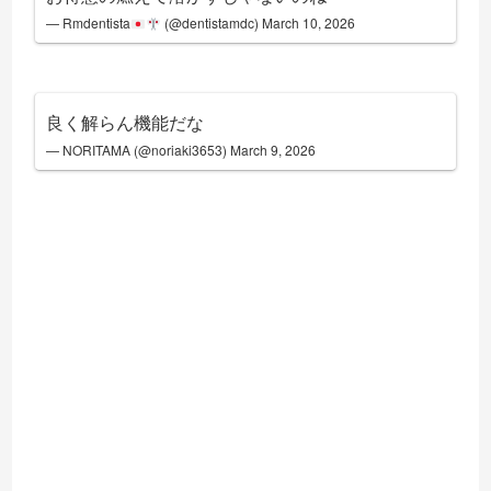
— Rmdentista
(@dentistamdc)
March 10, 2026
良く解らん機能だな
— NORITAMA (@noriaki3653)
March 9, 2026