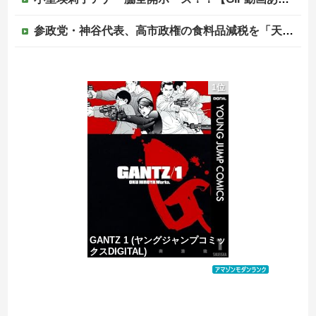
参政党・神谷代表、高市政権の食料品減税を「天下の愚策」と一刀両断
【画像】影山優佳さん(25)、下着姿であたシコが止まらない
1位
「金メダルは4つあった。だが金メダルは食えない」ベルリン五輪4冠の彼が帰国後に立っていた場所
【悲報】トランプ肝入りの「戦艦トランプ」、一隻作るのに4兆円かかる模様wwwwwww
【移民政策反対】イオンの売り場で唐揚げを食う中国人の子供
GANTZ 1 (ヤングジャンプコミッ
クスDIGITAL)
価格：¥100
Powered by livedoor 相互RSS