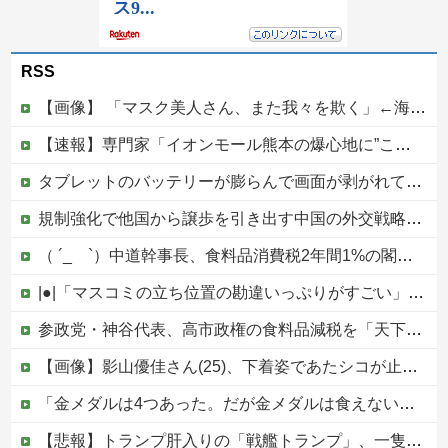
RSS
【画像】 「マスク美人さん、また我々を欺く」←海外でも流行りだした結果がこちらw w w w w w w
【速報】専門家「イオンモール熊本の爆心地に”こんなもの”があったんだけど…」
タブレットのバッテリーが膨らんで画面が剥がれてきたんやが
規制強化で他国から譲歩を引き出す中国の外交戦略、他国がサプライチェーン変更で対抗した結果……他
（ ´_ゝ`）中道幹事長、食料品消費税2年間1%の閣議決定を批判 → 記者「中道改革連合は食料品消費税ゼロを公約に掲げていたが？」→ 階猛氏「
|●|「マスコミの立ち位置の勘違いっぷりがすごい」と報ステ大越キャスターの台詞に視聴者絶句、高市とトランプを同列視させようという思惑がひしひしと
参政党・神谷代表、高市政権の食料品減税を「天下の愚策」と一刀両断
【画像】影山優佳さん(25)、下着姿であたシコが止まらない
「金メダルは4つあった。だが金メダルは食えない」ベルリン五輪4冠の彼が帰国後に立っていた場所
【悲報】トランプ肝入りの「戦艦トランプ」、一隻作るのに4兆円かかる模様wwwwwww