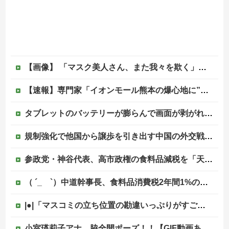
【画像】 「マスク美人さん、また我々を欺く」←海外でも流行りだした結果がこちらw w w w w w w
【速報】専門家「イオンモール熊本の爆心地に”こんなもの”があったんだけど…」
タブレットのバッテリーが膨らんで画面が剥がれてきたんやが
規制強化で他国から譲歩を引き出す中国の外交戦略、他国がサプライチェーン変更で対抗した結果……他
参政党・神谷代表、高市政権の食料品減税を「天下の愚策」と一刀両断
（ ´_ゝ`）中道幹事長、食料品消費税2年間1%の閣議決定を批判 → 記者「中道改革連合は食料品消費税ゼロを公約に掲げていたが？」→ 階猛氏「
|●|「マスコミの立ち位置の勘違いっぷりがすごい」と報ステ大越キャスターの台詞に視聴者絶句、高市とトランプを同列視させようという思惑がひしひしと
小室瑛莉子アナ 脇全開ポーズ！！【GIF動画あり】