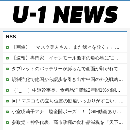
RSS
【画像】 「マスク美人さん、また我々を欺く」←海外でも流行りだした結果がこちらw w w w w w w
【速報】専門家「イオンモール熊本の爆心地に”こんなもの”があったんだけど…」
タブレットのバッテリーが膨らんで画面が剥がれてきたんやが
規制強化で他国から譲歩を引き出す中国の外交戦略、他国がサプライチェーン変更で対抗した結果……他
（ ´_ゝ`）中道幹事長、食料品消費税2年間1%の閣議決定を批判 → 記者「中道改革連合は食料品消費税ゼロを公約に掲げていたが？」→ 階猛氏「
|●|「マスコミの立ち位置の勘違いっぷりがすごい」と報ステ大越キャスターの台詞に視聴者絶句、高市とトランプを同列視させようという思惑がひしひしと
小室瑛莉子アナ 脇全開ポーズ！！【GIF動画あり】
参政党・神谷代表、高市政権の食料品減税を「天下の愚策」と一刀両断