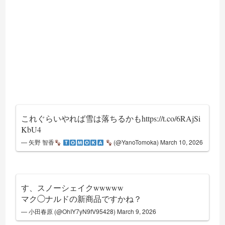
これぐらいやれば雪は落ちるかも
https://t.co/6RAjSi
KbU4
— 矢野 智香
(@YanoTomoka)
March 10, 2026
す、スノーシェイクwwwww
マク◯ナルドの新商品ですかね？
— 小田春原 (@OhIY7yN9fV95428)
March 9, 2026