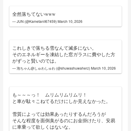
全然落ちてないwww
— JUN (@KametaniI67459)
March 10, 2026
これしきで落ちる雪なんて滅多にない。
そのエネルギーを凍結した窓ガラスに費やした方
がずっと賢いのでは。
— 泡ちゃん@しゅわしゅわ (@shuwashuwaherz)
March 10, 2026
も～～～っ！ ムリムリムリムリ！
と車が駄々こねてるだけにしか見えなかった。
雪質によっては効果あったりするんだろうが
そんな程度を面倒臭がるのにお金掛けたり、安易
に車乗って欲しくはないな。