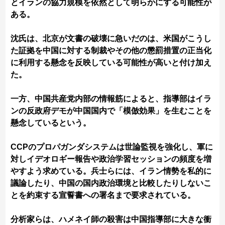
とイランの協力規模を依然として明らかにする可能性が
ある。
沈氏は、北京が文書の破壊に急いだのは、米国がこうし
た証拠を中国に対する制裁やその他の懲罰措置の正当化
に利用する懸念を反映している可能性が高いと付け加え
た。
一方、中国共産党内部の情報筋によると、指導部はイラ
ンの反政府デモが中国国内で「模倣効果」を生むことを
懸念しているという。
CCPのプロパガンダシステムは世論監視を強化し、軍に
対しイデオロギー報告や政治学習セッションの頻度を増
やすよう求めている。兵士らには、イラン情勢を私的に
議論したり、中国の国内政治環境と比較したりしないこ
とを約束する宣誓書への署名まで要求されている。
分析家らは、ハメネイ師の殺害は中国指導部に大きな衝