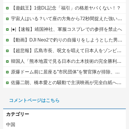
【遊戯王】1億DL記念「福引」の格差ヤバくない！？
宇宙人はいる？いて座の方角から72秒間捉えた強い電波、50年間正体分からぬ「Wow！信号」他
|●|【速報】靖国神社、軍服コスプレでの参拝を禁止へ
【動画】DJI Neo2で釣りの自撮りをしようとした男の悲劇（ノ∇`）
【超悲報】広島市長、呪文を唱えて日本人をゾンビ化させていると非難されてしまう
韓国人「熊本地震で見る日本の土木技術の完全勝利をご覧ください」→「これはすごいわ」「こういうのを見ると日本人は何か適当に作る感じがしない・・・」...
原爆ドーム前に居座る”市民団体”を警官隊が排除、その瞬間に周囲で見守っていた観客たちが……
佐藤二朗、橋本愛との騒動で主演映画が完全白紙へｗｗｗｗｗ
PTA会長「PTA参加拒否した親へ最終警告。こうなってもいい？」
コメントページはこちら
中国の海水浴場の映像があまりにも・・・
カテゴリー
中国