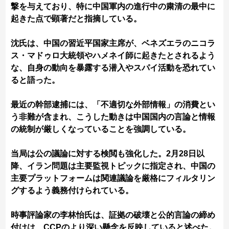
撃を与えており、特に中国軍内の進行中の粛清の最中に
起きた点で顕著だと指摘している。
沈氏は、中国の習近平国家主席が、ベネズエラのニコラ
ス・マドゥロ大統領やハメネイ師に起きたとされるよう
な、自身の動向を暴露する潜入やスパイ活動を恐れてい
ると語った。
最近の幹部逮捕には、「不適切な外部情報」の消費とい
う非難が含まれ、こうした動きは中国国内の言論と情報
の統制が厳しくなっていることを強調している。
当局は公の議論に対する検閲も強化した。2月28日以
降、イラン問題は主要監視トピックに指定され、中国の
主要プラットフォームは関連議論を厳格にフィルタリン
グするよう義務付けられている。
時事評論家の李林怡氏は、証拠の破壊と公的言論の締め
付けは、CCPのより深い懸念を反映していると述べた。