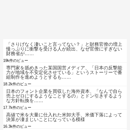
「さりげなく凄いこと言ってない？」と財務官僚の増上
慢っぷりに衝撃を受ける人が続出、なぜ官僚にすぎない
財務省が……
19k件のビュー
専門家を舐めきった某国国営メディア、「日本の反撃能
力が地域を不安定化させている」というストーリーで番
組制作を進めようとするも……
18.2k件のビュー
日本のフォント企業を買収した海外資本、「なんで自ら
売上ゼロにするようなことするの」とドン引きするよう
な方針転換を……
17.7k件のビュー
高値で米を大量に仕入れた米卸大手、米価下落によって
決算が凄まじいことになっている模様
16.3k件のビュー