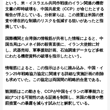
という、米・イスラエル共同作戦後のイラン関連の機密
文書の即時破壊を、中国共産党（CCP）が命じたとする
報告が浮上している。分析家らは、この措置は米国の捜
査や潜在的な制裁のリスクを低減する狙いがあったと指
摘している。
国際機関と台湾側の情報筋が共有した情報によると、中
国当局はハメネイ師の殺害直後に、イラン大使館に対
し、武器売却、軍事援助計画、石油調達データなど多岐
にわたる機密資料の破壊を指示したという。
情報筋によると、この指示はさらに踏み込み、中国・イ
ラン25年戦略協力協定に関連する詳細な実施計画の削除
も求めていた。この協定は両国間の戦略的合意である。
観測筋はこの動きを、CCPが中国をイランの軍事能力と
結びつける可能性のある証拠を制限し、米国の報復や懲
罰措置への暴露を減らす試みだと解釈している。