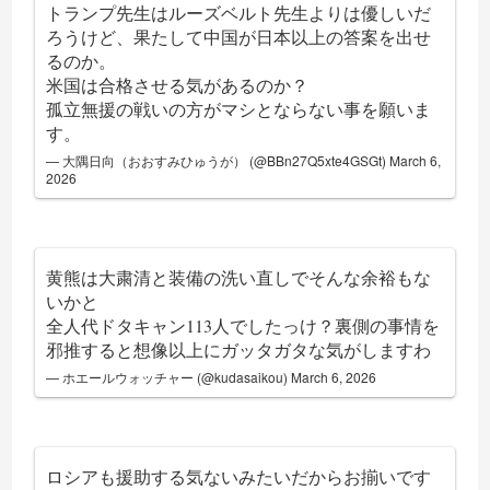
トランプ先生はルーズベルト先生よりは優しいだ
ろうけど、果たして中国が日本以上の答案を出せ
るのか。
米国は合格させる気があるのか？
孤立無援の戦いの方がマシとならない事を願いま
す。
— 大隅日向（おおすみひゅうが） (@BBn27Q5xte4GSGt)
March 6,
2026
黄熊は大粛清と装備の洗い直しでそんな余裕もな
いかと
全人代ドタキャン113人でしたっけ？裏側の事情を
邪推すると想像以上にガッタガタな気がしますわ
— ホエールウォッチャー (@kudasaikou)
March 6, 2026
ロシアも援助する気ないみたいだからお揃いです