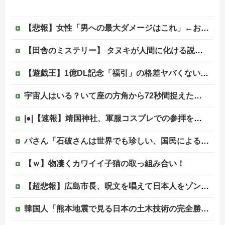
【悲報】女性「男への最大ダメージはこれ」←お前ら耐えられる？
【田舎のミステリー】 タヌキが人間に化ける説、これ多分マジ
【遊戯王】1億DL記念「福引」の格差ヤバくない！？
宇宙人はいる？いて座の方角から72秒間捉えた強い電波、50年間正体分からぬ「Wow！信号」他
|●|【速報】靖国神社、軍服コスプレでの参拝を禁止へ
パさん「石破さんは世界でも珍しい、国民による石破辞めるなデモが自然発生した総理大臣です」
【ｗ】物凄くカワイイ子猫の取っ組み合い！
【超悲報】広島市長、呪文を唱えて日本人をゾンビ化させていると非難されてしまう
韓国人「熊本地震で見る日本の土木技術の完全勝利をご覧ください」→「これはすごいわ」「こういうのを見ると日本人は何か適当に作る感じがしない・・・」...