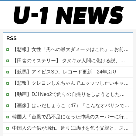
RSS
【悲報】女性「男への最大ダメージはこれ」←お前ら耐えられる？
【田舎のミステリー】 タヌキが人間に化ける説、これ多分マジ
【競馬】アイビスSD、レコード更新 24年ぶり
【悲報】クレヨンしんちゃんでエッッッしたいキャラ、満場一致で決まるｗｗｗｗｗｗｗｗｗｗ他
【動画】DJI Neo2で釣りの自撮りをしようとした男の悲劇（ノ∇`）
【画像】はいだしょうこ（47）「こんなオバサンでいいの…？」
韓国人「台風で品不足になった沖縄のスーパーに行ってみたら、なぜか辛ラーメンだけ売れ残っていたんです…」
中国人の子供が溺れ、周りに助けを乞う父親と、スマホを向けてインプレ稼ぎの見物人