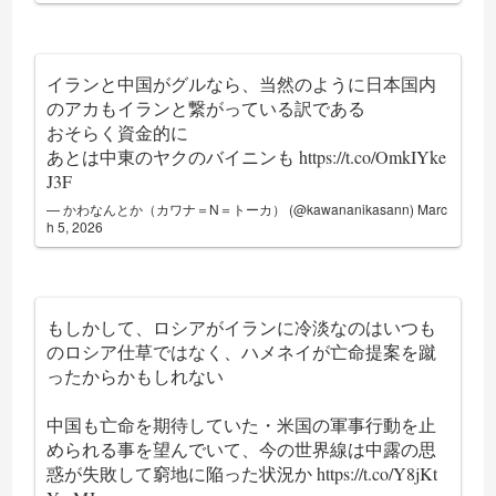
イランと中国がグルなら、当然のように日本国内
のアカもイランと繋がっている訳である
おそらく資金的に
あとは中東のヤクのバイニンも
https://t.co/OmkIYke
J3F
— かわなんとか（カワナ＝N＝トーカ） (@kawananikasann)
Marc
h 5, 2026
もしかして、ロシアがイランに冷淡なのはいつも
のロシア仕草ではなく、ハメネイが亡命提案を蹴
ったからかもしれない
中国も亡命を期待していた・米国の軍事行動を止
められる事を望んでいて、今の世界線は中露の思
惑が失敗して窮地に陥った状況か
https://t.co/Y8jKt