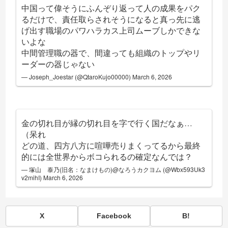
中国って偉そうにふんぞり返って人の成果をパク
るだけで、責任取らされそうになると真っ先に逃
げ出す職場のパワハラカス上司ムーブしかできな
いよな
中間管理職の器で、間違っても組織のトップやリ
ーダーの器じゃない
— Joseph_Joestar (@QtaroKujo00000)
March 6, 2026
金の切れ目が縁の切れ目を字で行く国だなぁ…
（呆れ
どの道、四方八方に喧嘩売りまくってるから最終
的には全世界からボコられるの確定なんでは？
— 塚山 泰乃(旧名：なまけもの)@なろうカクヨム (@Wbx593Uk3
v2mihI)
March 6, 2026
X
Facebook
B!