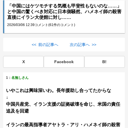
「中国にはケツモチする気概も甲斐性もないのな……」
と中国の驚くべき対応に日本側騒然、ハメネイ師の殺害
直後にイラン大使館に対し……
2026/03/06 12:39
コメント(61件のコメント)
<< 前の記事へ
次の記事へ >>
X
Facebook
B!
1：
名無しさん
いやこれは興味深いわ。長年援助し合ってたからな
↓
中国共産党、イラン支援の証拠破壊を命じ、米国の責任
追及を回避
イランの最高指導者アヤトラ・アリ・ハメネイ師の殺害