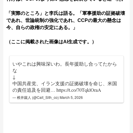
「実際のところ」と李氏は語る。「軍事援助の証拠破壊
であれ、世論統制の強化であれ、CCPの最大の懸念は
今、自らの政権の安定にある。」
（ここに掲載された画像はAI生成です。）
いやこれは興味深いわ。長年援助し合ってたから
な
↓
中国共産党、イラン支援の証拠破壊を命じ、米国
の責任追及を回避…
https://t.co/70TqklOraA
— 椎井蹴人 (@Cait_Sith_co)
March 5, 2026