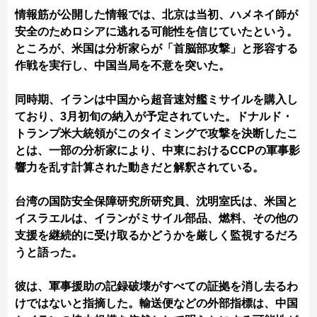
情報筋が公開した情報では、北京は当初、ハメネイ師が
安全のためロシアに逃れる可能性を信じていたという。
ところが、米国は分析家らが「首脳部攻撃」と形容する
作戦を実行し、中国当局を不意を突いた。
同時期、イランは中国から超音速対艦ミサイルを購入し
ており、3月初旬の納入が予定されていた。ドナルド・
トランプ米大統領がこのタイミングで攻撃を決断したこ
とは、一部の分析家により、中東におけるCCPの軍事影
響力を乱す計算された動きだと解釈されている。
台湾の国防安全保障研究所研究員、沈明室氏は、米国と
イスラエルは、イランがミサイル部品、燃料、その他の
支援を継続的に受け取るかどうかを厳しく監視するだろ
うと語った。
彼は、軍事援助の記録破壊がすべての証拠を消し去るわ
けではないと指摘した。輸送便などの外部指標は、中国