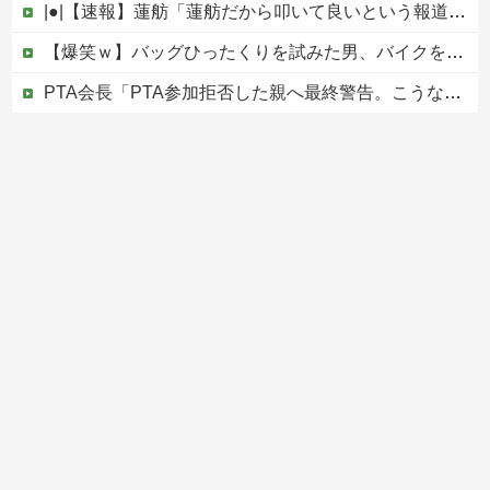
|●|【速報】蓮舫「蓮舫だから叩いて良いという報道」 ネット「高市だから叩いて良いをやってるのがお前だろ」
【爆笑ｗ】バッグひったくりを試みた男、バイクを盗られる！
PTA会長「PTA参加拒否した親へ最終警告。こうなってもいい？」
ひろゆき「出馬する気ないから話さなかった」妻「それでも不誠実だろ」→離婚協議へｗｗｗｗｗ
中国の海水浴場の映像があまりにも・・・
Powered by livedoor 相互RSS