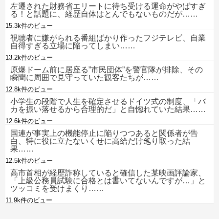
左遷された財務省エリートに待ち受ける運命がやばすぎ
る！と話題に、経歴自体はとんでもないものだが……
15.3k件のビュー
視聴者に嫌がられる番組ばかり作ったフジテレビ、自業
自得すぎる立場に陥ってしまい……
13.2k件のビュー
原爆ドーム前に居座る”市民団体”を警官隊が排除、その
瞬間に周囲で見守っていた観客たちが……
12.8k件のビュー
小学生の段階で人生を確定させるドイツ式の制度、「バ
カを振い落せるから合理的だ」と自惚れていた結果……
12.6k件のビュー
国連が事実上の機能停止に陥りつつあると関係者が告
白、特に役に立たないくせに高給だけ毟り取った結
果……
12.5k件のビュー
高市首相が経歴詐称していると確信した某映画評論家、
「上級公務員試験に合格とは書いてないんですが…」と
ツッコミを受けまくり……
11.9k件のビュー