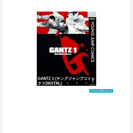
原爆ドーム前に居座る”市民団体”を警官隊が排除、その瞬間に周囲で見守っていた観客たちが……
1位
佐藤二朗、橋本愛との騒動で主演映画が完全白紙へｗｗｗｗｗ
PTA会長「PTA参加拒否した親へ最終警告。こうなってもいい？」
中国の海水浴場の映像があまりにも・・・
GANTZ 1 (ヤングジャンプコミッ
クスDIGITAL)
価格：¥100
Powered by livedoor 相互RSS