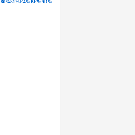
%80%81%E4%BF%9D%