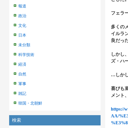
報道
フェラ
政治
文化
多くの
イルラ
日本
良だっ
未分類
しかし
科学技術
ズ・ハ
経済
自然
…しか
軍事
喜びも
雑記
メント
韓国・北朝鮮
https:
AA/%E
検索
%E3%8