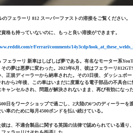
ドルのフェラーリ 812 スーパーファストの溶接をご覧ください。
定資格も持っていないのに、もっと良い溶接ができます。
www.reddit.com/r/Ferrari/comments/14y3cdp/look_at_these_welds_
 フェラーリ 新車はしばしば夢である。有名なモーター系YouT
その夢は悪夢に変わった。2023年6月、彼はフェラーリ812GT
い、正規ディーラーから納車された。その3日後、ダッシュボー
それから2年後、この車はいまだに度重なる電子部品の不具合に
はキャンセルされ、問題が解決されないまま、再び有効になった
500日をワークショップで過ごし、2大陸の6つのディーラー
い車のために毎月4500ポンドを払い続けている。
た彼は、不適合製品に関する英国の法律で認められている通り
。フェラーリはそれを拒否した。