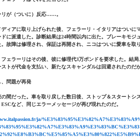
ーリが（ついに）反応……。
メディアに取り上げられた後、フェラーリ・イタリアはついに
ンドに派遣した。診断結果は24時間以内に出た。ブレーキモジュ
た。故障は修理され、保証は再開され、ニコはついに愛車を取
、フェラーリはその後、彼に修理代3万ポンドを要求した。結局
ーストが代金を支払い、新たなスキャンダルは回避されたのだ
し、問題が再発
束の間だった。車を取り戻した数日後、ストップ＆スタートシ
、ESCなど、同じエラーメッセージが再び現れたのだ。
//www.italpassion.fr/ja/%E3%83%95%E3%82%A7%E3%8
3%83%95%E3%82%A7%E3%83%A9%E3%83%BC%E3%83%AA-8
2%92%E8%B3%BC%E5%85%A5%E3%80%822%E5%B9%