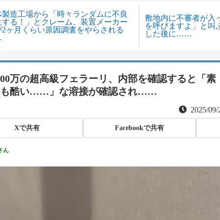
体製造工場から「時々ランダムに不良
敷地内に不審者が入
生する！」とクレーム、装置メーカー
を呼びますよ」と叫ぶ
が2ヶ月くらい原因調査をやらされる
した後に……
…
000万の超高級フェラーリ、内部を確認すると「素
も酷い……」な溶接が確認され……
2025/09/
Xで共有
Facebookで共有
さん