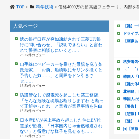
TOP
>
科学技術
>
価格4000万の超高級フェラーリ、内部
人気ページ
嫁の銀行口座が突如凍結されて三菱UFJ銀
行に問い合わせ、「説明できない」と言わ
れて警察に相談しにいくと……
25.2k件のビュー
山手線にベビーカーを乗せた母親を庇う某
政治家、「お前、船橋駅にサリンを撒くと
予告した奴……」と周囲をドン引きさ
せ……
16.5k件のビュー
防護管なしで感電死を起こした某工務店、
「そんな危険な現場お断りしますわ!と断っ
て正解やったわ」と業者が業界事情を告白
15.5k件のビュー
日本産EVが炎上事故を起こした件にEV推
進派が歓喜、「日本国内じゃ全然報道され
ない」と得意げな様子を見せるも……
15.2k件のビュー