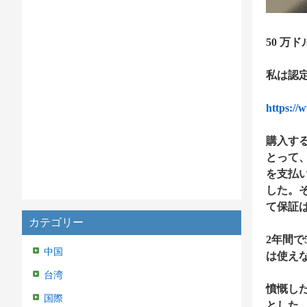
50 万
私は認
https://
購入する
とって、
を支払
した。
て保証
カテゴリー
2年間で
中国
は使えな
台湾
憤慨し
国際
とした