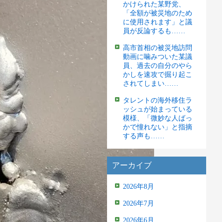
かけられた某野党、
「全額が被災地のため
に使用されます」と議
員が反論するも……
高市首相の被災地訪問
動画に噛みついた某議
員、過去の自分のやら
かしを速攻で掘り起こ
されてしまい……
タレントの海外移住ラ
ッシュが始まっている
模様、「微妙な人ばっ
かで憧れない」と指摘
する声も……
アーカイブ
2026年8月
2026年7月
2026年6月