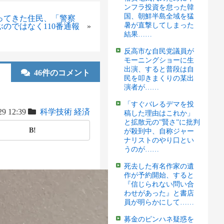
ンフラ投資を怠った韓
国、朝鮮半島全域を猛
ってきた住民、「警察
暑が直撃してしまった
のではなく110番通報
»
結果……
反高市な自民党議員が
モーニングショーに生
出演、すると普段は自
46件のコメント
民を叩きまくりの某出
演者が……
「すぐバレるデマを投
29 12:39
科学技術
経済
稿した理由はこれか」
と拡散元の”賢さ”に批判
B!
が殺到中、自称ジャー
ナリストのやり口とい
うのが……
死去した有名作家の遺
作が予約開始、すると
『信じられない問い合
わせがあった』と書店
員が明らかにして……
募金のピンハネ疑惑を