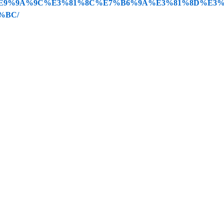
E9%9A%9C%E3%81%8C%E7%B6%9A%E3%81%8D%E3
%BC/