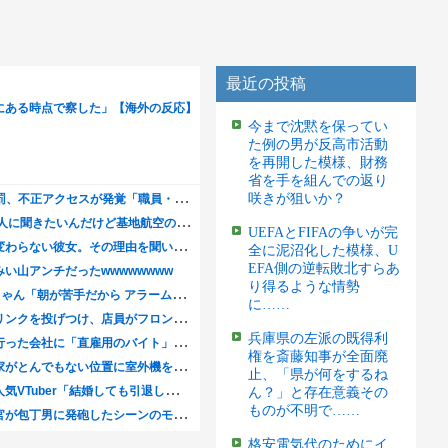
最近の投稿
今まで沈黙を保ってい
た例の男が反高市活動
を再開した模様、財務
省を手を組んでの返り
咲きが狙いか？
UEFAとFIFAの争いが完
全に泥沼化した模様、U
EFA側の逆転敗北すらあ
り得るような情勢
に……
兵庫県の左派の既得利
権を斎藤知事が全面廃
止、「県が何をするね
ん？」と存在意義その
ものが不明で……
格安電気代のためにイ