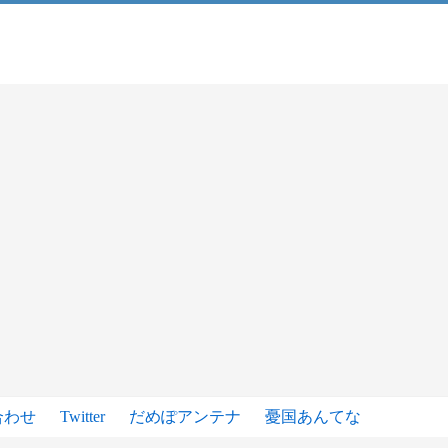
合わせ
Twitter
だめぽアンテナ
憂国あんてな