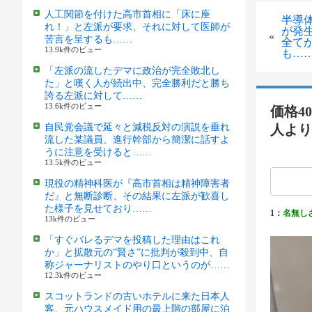
人工関節を付けた高市首相に「床に座
半導
れ！」と左派が要求、それに対して医師が
が発
«
苦言を呈するも……
全て
13.9k件のビュー
も…
「左派の流したデマに政治が完全敗北し
た」と嘆く人が続出中、完全勝利だと勝ち
誇る左派に対して……
13.6k件のビュー
価格4
自民党会議で延々と減税反対の演説を垂れ
人より
流した某議員、進行幹部から簡潔に話すよ
うに注意を受けると……
13.5k件のビュー
現役の精神科医が『高市首相は精神障害者
だ』と無断診断、その結果に左派が歓喜し
た様子を見せており……
1：
名無し
13k件のビュー
「すぐバレるデマを投稿した理由はこれ
か」と拡散元の”賢さ”に批判が殺到中、自
称ジャーナリストのやり口というのが……
12.3k件のビュー
スコットランドの古いホテルに来た日本人
客、元ハウスメイド用の最上階の部屋に泊