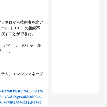
マラネロから技術者を北ア
ール（ECU）の接続不
り戻すことができた。
、ディーラーのチャール
が……。
ステム、エンジンマネージ
3%A9%E3%83%BC%E3%83%
12-gts-460-0000-e-
B4%E9%96%93%E6%9