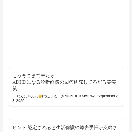
もうそこまで来たら
ADHDになる診断経路の回答研究してるだろ笑笑
笑
— わんにゃん丸
(ねこまる) (@Zuh5iDDRxJArLwA)
September 2
8, 2025
ヒント:認定されると生活保護や障害手帳が支給さ