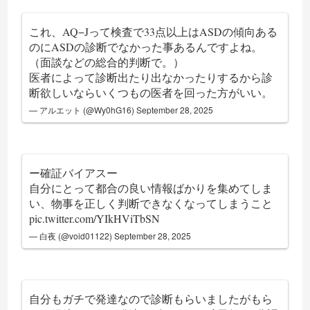
これ、AQ−Jって検査で33点以上はASDの傾向ある
のにASDの診断でなかった事あるんですよね。
（面談などの総合的判断で。）
医者によって診断出たり出なかったりするから診
断欲しいならいくつもの医者を回った方がいい。
— アルエット (@Wy0hG16)
September 28, 2025
ー確証バイアスー
自分にとって都合の良い情報ばかりを集めてしま
い、物事を正しく判断できなくなってしまうこと
pic.twitter.com/YIkHViTbSN
— 白夜 (@void01122)
September 28, 2025
自分もガチで発達なので診断もらいましたがもら