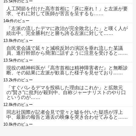
15.5k件のビュー
人工関節を付けた高市首相に「床に座れ！」と左派が要
求、それに対して医師が苦言を呈するも……
14k件のビュー
「左派の流したデマに政治が完全敗北した」と嘆く人が
続出中、完全勝利だと勝ち誇る左派に対して……
13.8k件のビュー
自民党会議で延々と減税反対の演説を垂れ流した某議
員、進行幹部から簡潔に話すように注意を受けると……
13.5k件のビュー
現役の精神科医が『高市首相は精神障害者だ』と無断診
断、その結果に左派が歓喜した様子を見せており……
13.2k件のビュー
「すぐバレるデマを投稿した理由はこれか」と拡散元
の”賢さ”に批判が殺到中、自称ジャーナリストのやり口
というのが……
12.8k件のビュー
同志社国際が記者会見で堂々と嘘を付いた疑惑が浮上
中、最新の報告と過去の映像を突き合わせてみると……
10.8k件のビュー