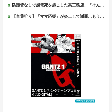
防護管なしで感電死を起こした某工務店、「そんな危険な現場お断りしますわ!と断って正解やったわ」と業者が業界事情を告白
【言葉狩り】「ママ応援」が炎上して謝罪…もう何も言えない
【悲報】菊地亜美「夫は日本で仕事、私と子供はマレーシア、夫は毎月会いに来る」←これどう思う？
1位
海外「同じ髪の長さでも女子はボーイッシュ、男子は女っぽい扱いになる」呼び名が逆転する境界線あるある…？
松のや「ママ応援企画」がなぜ許されない？「窮屈な世の中」に住む不幸、「尊重し合える社会」は遠ざかる一方
【移民政策反対】イオンの売り場で唐揚げを食う中国人の子供
GANTZ 1 (ヤングジャンプコミッ
クスDIGITAL)
価格：¥100