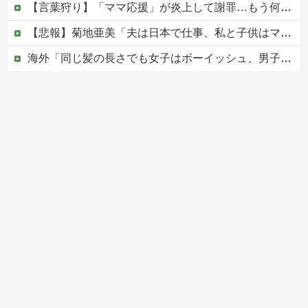
【言葉狩り】「ママ応援」が炎上して謝罪…もう何も言えない
【悲報】菊地亜美「夫は日本で仕事、私と子供はマレーシア、夫は毎月会いに来る」←これどう思う？
海外「同じ髪の長さでも女子はボーイッシュ、男子は女っぽい扱いになる」呼び名が逆転する境界線あるある…？
松のや「ママ応援企画」がなぜ許されない？「窮屈な世の中」に住む不幸、「尊重し合える社会」は遠ざかる一方
【移民政策反対】イオンの売り場で唐揚げを食う中国人の子供
Powered by livedoor 相互RSS