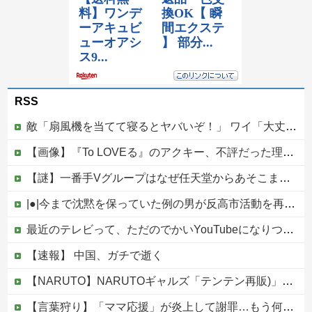
RSS
敵「扇風機を当てて寝るとヤバいぞ！」 ワイ「大丈夫やろｗｗｗ」扇風機ポチー
【画像】『To LOVEる』のアクキー、不評だった理由が明確すぎる
【謎】一番手Vグループはなぜ任天堂からあそこまで寵愛されるんだ？
|●|今まで沈黙を保っていた例の男が反高市活動を再開した模様、財務省を手を組んでの返り咲きが狙いか？
最近のテレビって、ただのでかいYouTubeになりつつあるよな他
【速報】 中国、ガチで逝く
【NARUTO】NARUTOギャルズ「テンテン再販)」フィギュア【明日予約開始】
【言葉狩り】「ママ応援」が炎上して謝罪…もう何も言えない