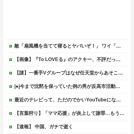
敵「扇風機を当てて寝るとヤバいぞ！」 ワイ「大丈夫やろｗｗｗ」扇風機ポチー
【画像】『To LOVEる』のアクキー、不評だった理由が明確すぎる
【謎】一番手Vグループはなぜ任天堂からあそこまで寵愛されるんだ？
|●|今まで沈黙を保っていた例の男が反高市活動を再開した模様、財務省を手を組んでの返り咲きが狙いか？
最近のテレビって、ただのでかいYouTubeになりつつあるよな他
【言葉狩り】「ママ応援」が炎上して謝罪…もう何も言えない
【速報】 中国、ガチで逝く