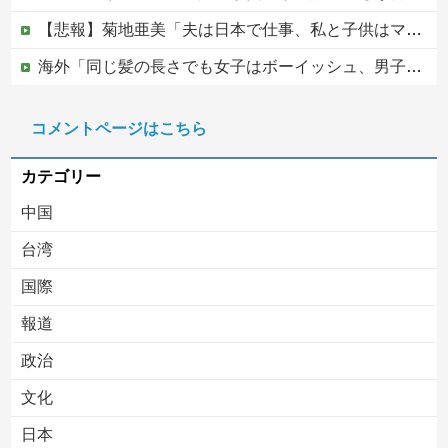
【悲報】菊地亜美「夫は日本で仕事、私と子供はマレーシア、夫は毎月会いに来る」←これどう思う？
海外「同じ髪の長さでも女子はボーイッシュ、男子は女っぽい扱いになる」呼び名が逆転する境界線あるある…？
松のや「ママ応援企画」がなぜ許されない？「窮屈な世の中」に住む不幸、「尊重し合える社会」は遠ざかる一方
コメントページはこちら
【移民政策反対】イオンの売り場で唐揚げを食う中国人の子供
カテゴリー
中国
台湾
国際
報道
Powered by livedoor 相互RSS
政治
文化
日本