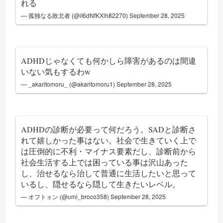
れる
— 孤独なる敗北者 (@iI6dNfKXlh82270)
September 28, 2025
ADHDじゃなくても何かしら障害があるのは間違
いない気もするわw
— _akaritomoru_ (@akaritomoru1)
September 28, 2025
ADHDの診断が必要って何だろう。SADと診断さ
れて嬉しかった事はない。社会で生きていく上で
は圧倒的に不利・マイナス要素だし、診断前から
社会生活する上では困っている事は沢山あった
し、治せるなら治して普通に生活したいと思って
いるし、隠せるなら隠して生きたいレベル。
— オフトォン (@umi_broco358)
September 28, 2025