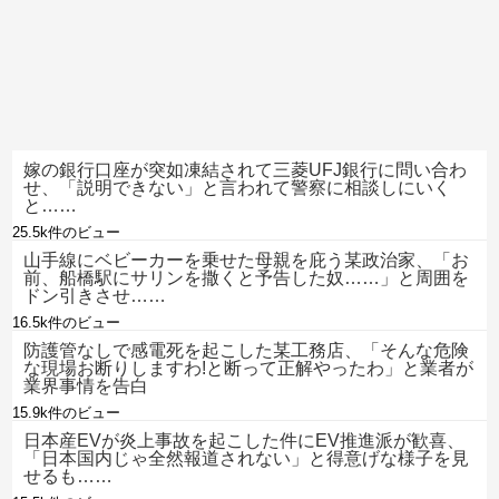
嫁の銀行口座が突如凍結されて三菱UFJ銀行に問い合わ
せ、「説明できない」と言われて警察に相談しにいく
と……
25.5k件のビュー
山手線にベビーカーを乗せた母親を庇う某政治家、「お
前、船橋駅にサリンを撒くと予告した奴……」と周囲を
ドン引きさせ……
16.5k件のビュー
防護管なしで感電死を起こした某工務店、「そんな危険
な現場お断りしますわ!と断って正解やったわ」と業者が
業界事情を告白
15.9k件のビュー
日本産EVが炎上事故を起こした件にEV推進派が歓喜、
「日本国内じゃ全然報道されない」と得意げな様子を見
せるも……