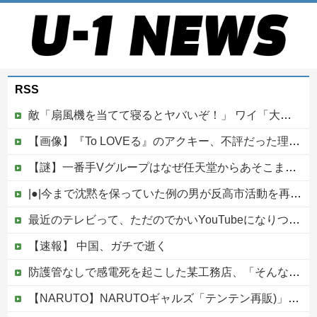
RSS
敵「扇風機を当てて寝るとヤバいぞ！」 ワイ「大丈夫やろｗｗｗ」扇風機ポチー
【画像】『To LOVEる』のアクキー、不評だった理由が明確すぎる
【謎】一番手Vグループはなぜ任天堂からあそこまで寵愛されるんだ？
|●|今まで沈黙を保っていた例の男が反高市活動を再開した模様、財務省を手を組んでの返り咲きが狙いか？
最近のテレビって、ただのでかいYouTubeになりつつあるよな他
【速報】 中国、ガチで逝く
防護管なしで感電死を起こした某工務店、「そんな危険な現場お断りしますわ!と断って正解やったわ」と業者が業界事情を告白
【NARUTO】NARUTOギャルズ「テンテン再販)」フィギュア【明日予約開始】