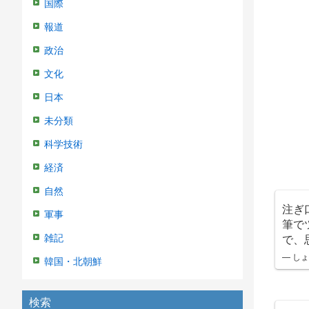
国際
報道
政治
文化
日本
未分類
科学技術
経済
自然
注ぎ
軍事
筆で
で、
雑記
— しょ
韓国・北朝鮮
検索