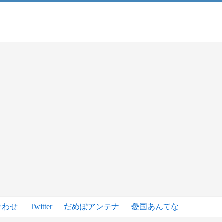
合わせ
Twitter
だめぽアンテナ
憂国あんてな