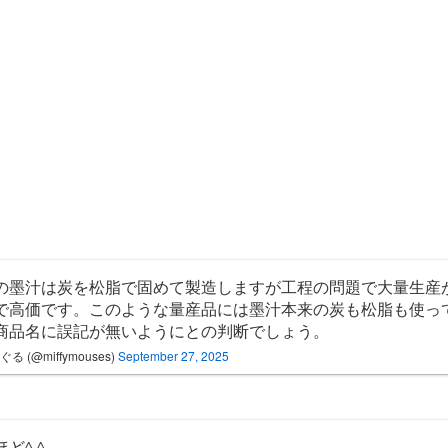
の墨汁は炭を松脂で固めて製造しますが工程の問題で大量生産
で高価です。このような量産品には墨汁本来の炭も松脂も使っ
商品名に誤記が無いようにとの判断でしょう。
る (@miffymouses)
September 27, 2025
ど^ ^