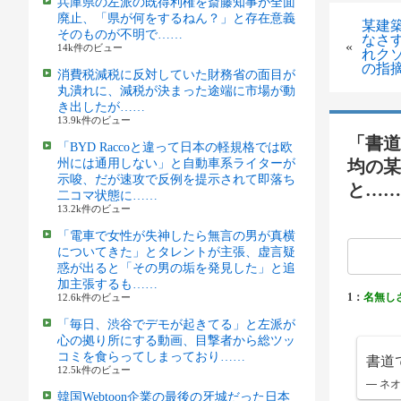
兵庫県の左派の既得利権を斎藤知事が全面
廃止、「県が何をするねん？」と存在意義
某建
そのものが不明で……
なさ
«
14k件のビュー
れク
の指
消費税減税に反対していた財務省の面目が
丸潰れに、減税が決まった途端に市場が動
き出したが……
13.9k件のビュー
「書道
「BYD Raccoと違って日本の軽規格では欧
州には通用しない」と自動車系ライターが
均の某
示唆、だが速攻で反例を提示されて即落ち
と……
二コマ状態に……
13.2k件のビュー
「電車で女性が失神したら無言の男が真横
についてきた」とタレントが主張、虚言疑
惑が出ると「その男の垢を発見した」と追
加主張するも……
1：
名無し
12.6k件のビュー
「毎日、渋谷でデモが起きてる」と左派が
心の拠り所にする動画、目撃者から総ツッ
コミを食らってしまっており……
書道
12.5k件のビュー
— ネオ
韓国Webtoon企業の最後の牙城だった日本