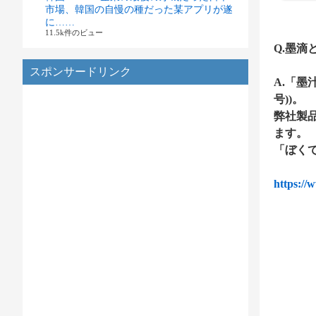
市場、韓国の自慢の種だった某アプリが遂
に……
11.5k件のビュー
Q.墨
スポンサードリンク
A.「墨
号))。
弊社製
ます。
「ぼく
https://