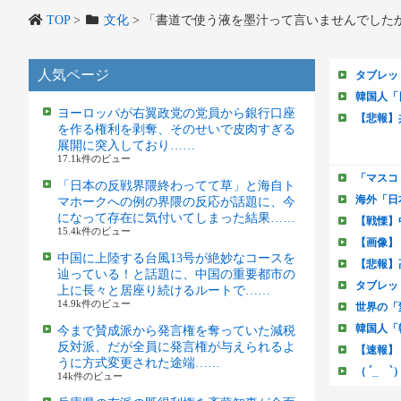
TOP
>
文化
>
「書道で使う液を墨汁って言いませんでした
人気ページ
ヨーロッパが右翼政党の党員から銀行口座
を作る権利を剥奪、そのせいで皮肉すぎる
展開に突入しており……
17.1k件のビュー
「日本の反戦界隈終わってて草」と海自ト
マホークへの例の界隈の反応が話題に、今
になって存在に気付いてしまった結果……
15.4k件のビュー
中国に上陸する台風13号が絶妙なコースを
辿っている！と話題に、中国の重要都市の
上に長々と居座り続けるルートで……
14.9k件のビュー
今まで賛成派から発言権を奪っていた減税
反対派、だが全員に発言権が与えられるよ
うに方式変更された途端……
14k件のビュー