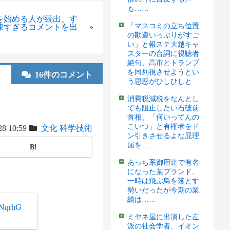
も……
を始める人が続出、す
「マスコミの立ち位置
辣すぎるコメントを出
»
の勘違いっぷりがすご
い」と報ステ大越キャ
スターの台詞に視聴者
絶句、高市とトランプ
を同列視させようとい
16件のコメント
う思惑がひしひしと
消費税減税をなんとし
ても阻止したい石破前
首相、「何いってんの
こいつ」と有権者をド
28 10:59
文化
科学技術
ン引きさせるよな屁理
屈を……
B!
あっち系御用達で有名
になった某ブランド、
一時は飛ぶ鳥を落とす
勢いだったが今期の業
績は……
INqrhG
ミヤネ屋に出演した左
派の社会学者、イオン