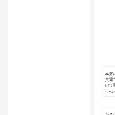
本来
貴重
ので
— べいぐ
なるほ