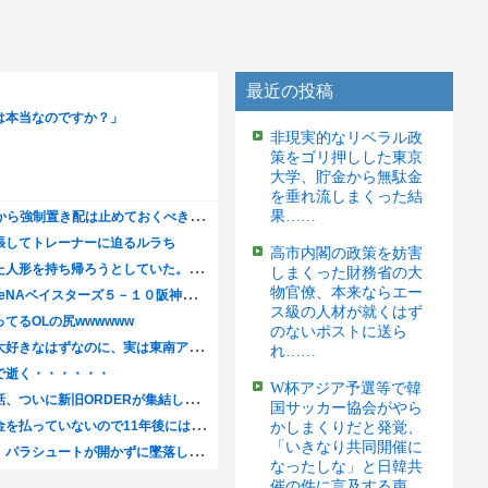
最近の投稿
非現実的なリベラル政
策をゴリ押しした東京
大学、貯金から無駄金
を垂れ流しまくった結
果……
高市内閣の政策を妨害
しまくった財務省の大
物官僚、本来ならエー
ス級の人材が就くはず
のないポストに送ら
れ……
W杯アジア予選等で韓
国サッカー協会がやら
かしまくりだと発覚、
「いきなり共同開催に
なったしな」と日韓共
催の件に言及する声