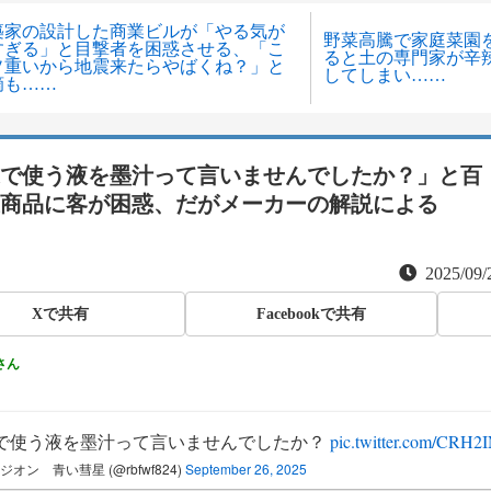
築家の設計した商業ビルが「やる気が
野菜高騰で家庭菜園
すぎる」と目撃者を困惑させる、「こ
ると土の専門家が辛
ソ重いから地震来たらやばくね？」と
してしまい……
摘も……
で使う液を墨汁って言いませんでしたか？」と百
商品に客が困惑、だがメーカーの解説による
2025/09/
Xで共有
Facebookで共有
さん
で使う液を墨汁って言いませんでしたか？
pic.twitter.com/CRH2
ジオン 青い彗星 (@rbfwf824)
September 26, 2025