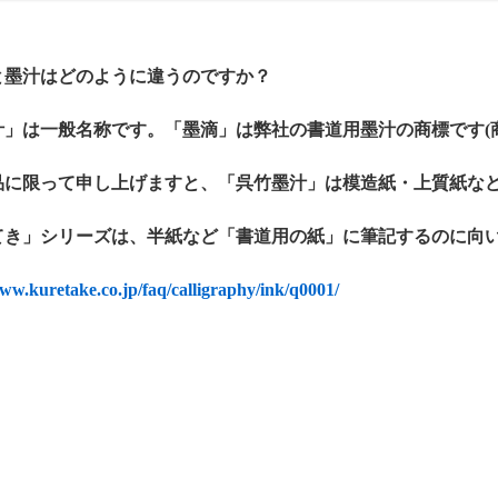
滴と墨汁はどのように違うのですか？
汁」は一般名称です。「墨滴」は弊社の書道用墨汁の商標です(商標登
品に限って申し上げますと、「呉竹墨汁」は模造紙・上質紙な
てき」シリーズは、半紙など「書道用の紙」に筆記するのに向
www.kuretake.co.jp/faq/calligraphy/ink/q0001/