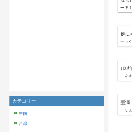
— ネオ
逆に
— ちぐさ
10
— ネオ
カテゴリー
墨滴
— しぇ
中国
台湾