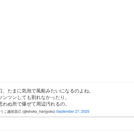
口、たまに気泡で風船みたいになるのよね。
ツンツンしても割れなかったり。
思わぬ所で爆ぜて周辺汚れるの。
うこ越前昌己 (@shoko_hanjyuku)
September 27, 2025