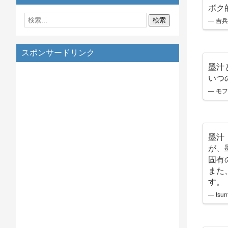
ボク
— 吉
スポンサードリンク
墨汁
いつ
— モフ
墨汁
が、
固有
また
す。
— tsun