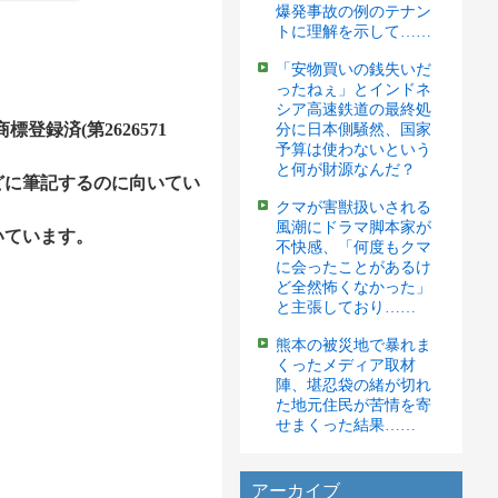
爆発事故の例のテナン
トに理解を示して……
「安物買いの銭失いだ
ったねぇ」とインドネ
シア高速鉄道の最終処
録済(第2626571
分に日本側騒然、国家
予算は使わないという
と何が財源なんだ？
どに筆記するのに向いてい
クマが害獣扱いされる
風潮にドラマ脚本家が
いています。
不快感、「何度もクマ
に会ったことがあるけ
ど全然怖くなかった」
と主張しており……
熊本の被災地で暴れま
くったメディア取材
陣、堪忍袋の緒が切れ
た地元住民が苦情を寄
せまくった結果……
アーカイブ