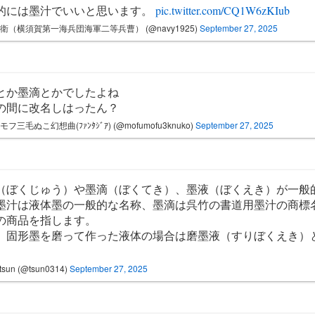
的には墨汁でいいと思います。
pic.twitter.com/CQ1W6zKIub
兵衛（横須賀第一海兵団海軍二等兵曹） (@navy1925)
September 27, 2025
とか墨滴とかでしたよね
の間に改名しはったん？
モフ三毛ぬこ幻想曲(ﾌｧﾝﾀｼﾞｱ) (@mofumofu3knuko)
September 27, 2025
（ぼくじゅう）や墨滴（ぼくてき）、墨液（ぼくえき）が一般
墨汁は液体墨の一般的な名称、墨滴は呉竹の書道用墨汁の商標
の商品を指します。
、固形墨を磨って作った液体の場合は磨墨液（すりぼくえき）
tsun (@tsun0314)
September 27, 2025