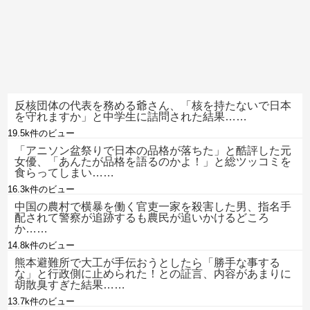
反核団体の代表を務める爺さん、「核を持たないで日本
を守れますか」と中学生に詰問された結果……
19.5k件のビュー
「アニソン盆祭りで日本の品格が落ちた」と酷評した元
女優、「あんたが品格を語るのかよ！」と総ツッコミを
食らってしまい……
16.3k件のビュー
中国の農村で横暴を働く官吏一家を殺害した男、指名手
配されて警察が追跡するも農民が追いかけるどころ
か……
14.8k件のビュー
熊本避難所で大工が手伝おうとしたら「勝手な事する
な」と行政側に止められた！との証言、内容があまりに
胡散臭すぎた結果……
13.7k件のビュー