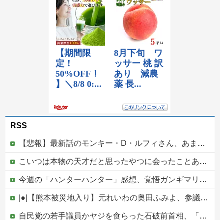
RSS
【悲報】最新話のモンキー・D・ルフィさん、あまりにも情けなさ過ぎて炎上ｗｗｗ
こいつは本物の天才だと思ったやつに会ったことある？
今週の「ハンターハンター」感想、覚悟ガンギマリのベンジャミン王子、好感度がストップ高すぎる。もうこいつが王でいいだろｗｗ【417話】
|●|【熊本被災地入り】元れいわの奥田ふみよ、参議院防災服でお食事楽しむ写真投稿「同席者は笑顔にサムズアップ」
自民党の若手議員かヤジを食らった石破前首相、「本当に見識のある人に当選期数の若い人がやじるなんて」と不満たらたらな様子を見せて……他