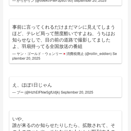
— かりかりン (@59eKnFWF3p93750)
September 20, 2025
事前に言ってくれるだけまだマシに見えてしまう
ほど、テレビ局って態度酷いですよね、うちはお
知らせなしで、目の前の道路で撮影してました
よ、羽扇持ってる全国放送の番組
— ヤン・ゴールド・ウェンリー
消費税廃止 (@rollin_eddien)
Se
ptember 20, 2025
え、ほぼ1日じゃん
— プー (@HzhEIFNwSgfUdjk)
September 20, 2025
いや、
誰が来るのか知らせたりしたら、拡散されて、そ