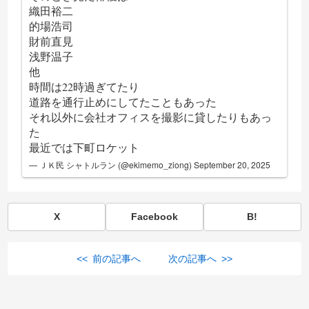
織田裕二
的場浩司
財前直見
浅野温子
他
時間は22時過ぎてたり
道路を通行止めにしてたこともあった
それ以外に会社オフィスを撮影に貸したりもあっ
た
最近では下町ロケット
— ＪＫ民 シャトルラン (@ekimemo_ziong)
September 20, 2025
X
Facebook
B!
<< 前の記事へ
次の記事へ >>