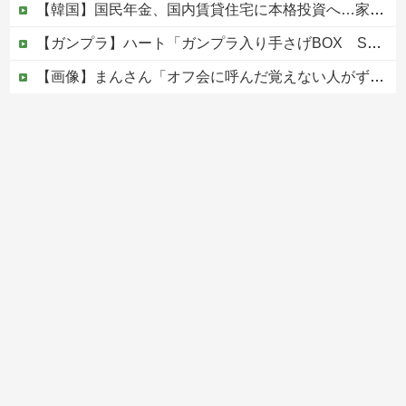
【韓国】国民年金、国内賃貸住宅に本格投資へ…家賃上昇を見込む
【ガンプラ】ハート「ガンプラ入り手さげBOX SDEXスタンダード ガンダムエアリアル (クリアカラー)」【再販決定】
【画像】まんさん「オフ会に呼んだ覚えない人がずっといたので晒すわ」（パシャ）
【ニュース】中国政府「台風１３号に三峡ダムが耐えられない！全開放流しろ！」⇒ 下流域の街が壊滅状態ｗｗｗｗｗ
【疑問】ほんまに！？被災者には10万円貸付...
Powered by livedoor 相互RSS