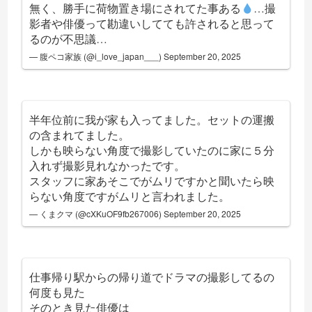
無く、勝手に荷物置き場にされてた事ある
…撮
影者や俳優って勘違いしてても許されると思って
るのが不思議…
— 腹ペコ家族 (@i_love_japan___)
September 20, 2025
半年位前に我が家も入ってました。セットの運搬
の含まれてました。
しかも映らない角度で撮影していたのに家に５分
入れず撮影見れなかったです。
スタッフに家あそこでがムリですかと聞いたら映
らない角度ですがムリと言われました。
— くまクマ (@cXKuOF9fb267006)
September 20, 2025
仕事帰り駅からの帰り道でドラマの撮影してるの
何度も見た
そのとき見た俳優は