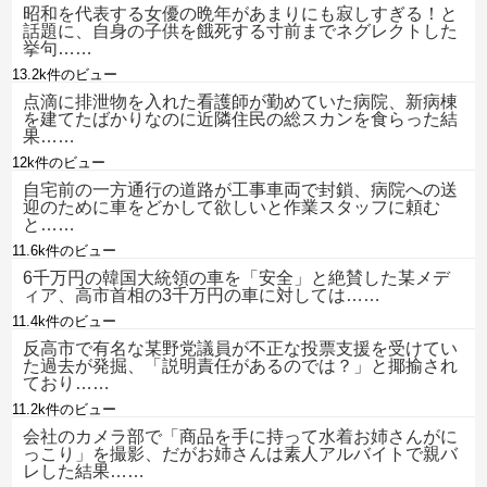
昭和を代表する女優の晩年があまりにも寂しすぎる！と
話題に、自身の子供を餓死する寸前までネグレクトした
挙句……
13.2k件のビュー
点滴に排泄物を入れた看護師が勤めていた病院、新病棟
を建てたばかりなのに近隣住民の総スカンを食らった結
果……
12k件のビュー
自宅前の一方通行の道路が工事車両で封鎖、病院への送
迎のために車をどかして欲しいと作業スタッフに頼む
と……
11.6k件のビュー
6千万円の韓国大統領の車を「安全」と絶賛した某メデ
ィア、高市首相の3千万円の車に対しては……
11.4k件のビュー
反高市で有名な某野党議員が不正な投票支援を受けてい
た過去が発掘、「説明責任があるのでは？」と揶揄され
ており……
11.2k件のビュー
会社のカメラ部で「商品を手に持って水着お姉さんがに
っこり」を撮影、だがお姉さんは素人アルバイトで親バ
レした結果……