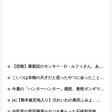
【悲報】最新話のモンキー・D・ルフィさん、あまりにも情けなさ過ぎて炎上ｗｗｗ
こいつは本物の天才だと思ったやつに会ったことある？
今週の「ハンターハンター」感想、覚悟ガンギマリのベンジャミン王子、好感度がストップ高すぎる。もうこいつが王でいいだろｗｗ【417話】
|●|【熊本被災地入り】元れいわの奥田ふみよ、参議院防災服でお食事楽しむ写真投稿「同席者は笑顔にサムズアップ」
自民党の若手議員かヤジを食らった石破前首相、「本当に見識のある人に当選期数の若い人がやじるなんて」と不満たらたらな様子を見せて……他