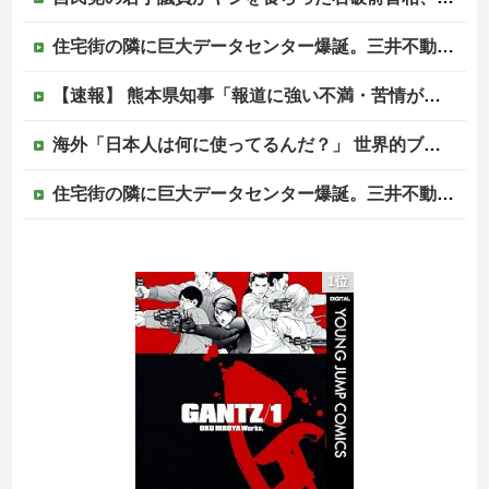
住宅街の隣に巨大データセンター爆誕。三井不動産「排熱？低周波音？データはまだ出せません」住民ブチギレ
【速報】 熊本県知事「報道に強い不満・苦情が寄せられている」→TBSの報道特集がまさにそれな件
海外「日本人は何に使ってるんだ？」 世界的ブームの日本の食品、買ってみたものの使い道が分からない外国人が続出
住宅街の隣に巨大データセンター爆誕。三井不動産「排熱？低周波音？データはまだ出せません」住民ブチギレ
韓国人「日本全国から選び抜かれた日本で最も可愛い高校1年生がこの方です‥」→「これが日本のレベル‥」
1位
武田信玄と上杉謙信はどっちが格上なのか
【米国】「泣き言やめて仕事見つけろ。ラーメンを食え」議員らの投稿にバンス氏が猛反発…ブリトーの価格めぐる議論、共和党の内戦に発展
【疑問】ほんまに！？被災者には10万円貸付...