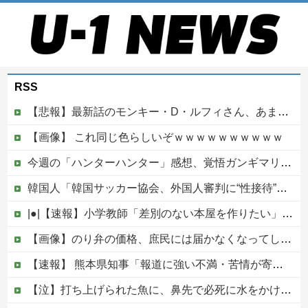
RSS
【悲報】最新話のモンキー・D・ルフィさん、あまりにも情けなさ過ぎて炎上ｗｗｗ
【画像】 これ同じ色らしいぞｗｗｗｗｗｗｗｗｗｗ
今週の「ハンターハンター」感想、覚悟ガンギマリのベンジャミン王子、好感度がストップ高すぎる。もうこいつが王でいいだろｗｗ【417話】
韓国人「韓国サッカー協会、外国人審判に“性接待”報道・・・」→「2002年の審判買収が事実だったのか？」「日本人が言ってたこと正しかったね・・・...
|●|【速報】小学教師「差別のない本屋を作りたい」ヘイト本と認定して排除する差別はきれいな差別ｗｗｗ
【画像】のり弁の価格、庶民には届かなくなってしまう他
【速報】 熊本県知事「報道に強い不満・苦情が寄せられている」→TBSの報道特集がまさにそれな件
【泣】打ち上げられた魚に、鼻先で必死に水をかけてあげる犬が話題