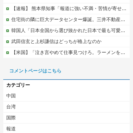
【速報】 熊本県知事「報道に強い不満・苦情が寄せられている」→TBSの報道特集がまさにそれな件
住宅街の隣に巨大データセンター爆誕。三井不動産「排熱？低周波音？データはまだ出せません」住民ブチギレ
韓国人「日本全国から選び抜かれた日本で最も可愛い高校1年生がこの方です‥」→「これが日本のレベル‥」
武田信玄と上杉謙信はどっちが格上なのか
【米国】「泣き言やめて仕事見つけろ。ラーメンを食え」議員らの投稿にバンス氏が猛反発…ブリトーの価格めぐる議論、共和党の内戦に発展
住宅街の隣に巨大データセンター爆誕。三井不動産「排熱？低周波音？データはまだ出せません」住民ブチギレ
コメントページはこちら
【疑問】ほんまに！？被災者には10万円貸付...
カテゴリー
中国
台湾
国際
報道