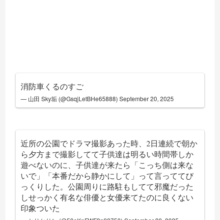
消防車くるのすご
— 山田 Sky垢 (@GsqjLetBHe65888)
September 20, 2025
近所の公園でドラマ撮影あった時、2日連続で朝か
ら夕方まで撮影してて子供達は明るい時間帯しか
遊べないのに、子供達が来たら「こっち側は来な
いで」「本番だから静かにして」って言っててび
っくりした。公園周りに路駐もしてて邪魔だった
しせっかく有名な俳優と女優来てたのに良くない
印象ついた