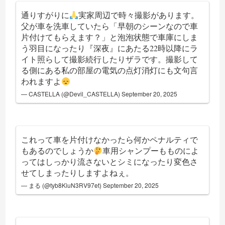
通りすがりに
実家周辺で時々撮影があります。
父が車を洗車していたら「早朝のシーンなので車
片付けてもらえます？」と泡泡状態で車庫にしま
う羽目になったり『深夜』にあたる22時以降にラ
イト照らして撮影続行したりザラです。撮影して
る側にある私の部屋の電気の点灯消灯にも文句言
われますよ
— CASTELLA (@Devil_CASTELLA)
September 20, 2025
これって車を片付けなかったら何かペナルティで
もあるのでしょうか
車用シャンプーもものによ
ってはしっかり流さないとシミになったり変色さ
せてしまったりしますよねぇ。
— まる (@tyb8KiuN3RV97et)
September 20, 2025