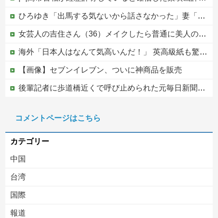
ひろゆき「出馬する気ないから話さなかった」妻「それでも不誠実だろ」→離婚協議へｗｗｗｗｗ
女芸人の吉住さん（36）メイクしたら普通に美人の部類だったと判明ｗｗｗｗｗｗｗｗｗ
海外「日本人はなんて気高いんだ！」 英高級紙も驚愕した極限の中の日本人の姿に世界が衝撃
【画像】セブンイレブン、ついに神商品を販売
後輩記者に歩道橋近くで呼び止められた元毎日新聞記者、「元毎日と名乗ってSNSで活動するな」と要求されてしまい……
PTA会長「PTA参加拒否した親へ最終警告。こうなってもいい？」
コメントページはこちら
中国の海水浴場の映像があまりにも・・・
カテゴリー
中国
台湾
国際
報道