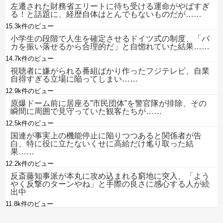
左遷された財務省エリートに待ち受ける運命がやばすぎ
る！と話題に、経歴自体はとんでもないものだが……
15.3k件のビュー
小学生の段階で人生を確定させるドイツ式の制度、「バ
カを振い落せるから合理的だ」と自惚れていた結果……
14.7k件のビュー
視聴者に嫌がられる番組ばかり作ったフジテレビ、自業
自得すぎる立場に陥ってしまい……
12.9k件のビュー
原爆ドーム前に居座る”市民団体”を警官隊が排除、その
瞬間に周囲で見守っていた観客たちが……
12.5k件のビュー
国連が事実上の機能停止に陥りつつあると関係者が告
白、特に役に立たないくせに高給だけ毟り取った結
果……
12.2k件のビュー
反斎藤知事派が本丸に攻め込まれる窮地に突入、「よう
やく反撃のターンやね」と手際の良さに感心する人が続
出中
11.8k件のビュー