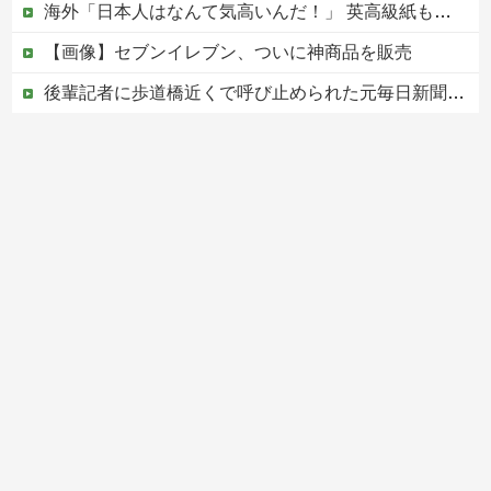
海外「日本人はなんて気高いんだ！」 英高級紙も驚愕した極限の中の日本人の姿に世界が衝撃
【画像】セブンイレブン、ついに神商品を販売
後輩記者に歩道橋近くで呼び止められた元毎日新聞記者、「元毎日と名乗ってSNSで活動するな」と要求されてしまい……
PTA会長「PTA参加拒否した親へ最終警告。こうなってもいい？」
中国の海水浴場の映像があまりにも・・・
Powered by livedoor 相互RSS