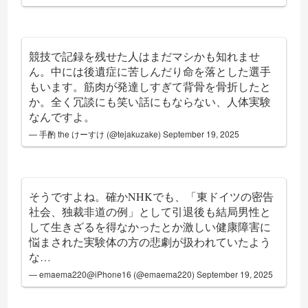
競技で記録を残せた人はまだマシかも知れませ
ん。中には後遺症に苦しんだり命を落とした選手
もいます。筋肉が発達しすぎて背骨を骨折したと
か。全く冗談にも笑い話にもならない、人体実験
なんですよ。
— 手酌 the けーすけ (@tejakuzake)
September 19, 2025
そうですよね。確かNHKでも、「東ドイツの密告
社会、独裁非道の例」として引退後も結局男性と
して生きざるを得なかったとか激しい健康障害に
悩まされた実験体の方の悲劇が扱われていたよう
な…
— emaema220@iPhone16 (@emaema220)
September 19, 2025