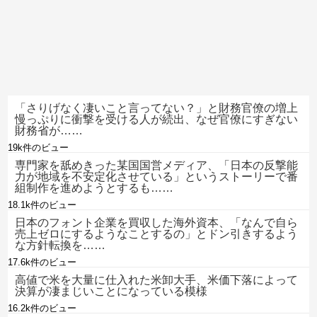
「さりげなく凄いこと言ってない？」と財務官僚の増上
慢っぷりに衝撃を受ける人が続出、なぜ官僚にすぎない
財務省が……
19k件のビュー
専門家を舐めきった某国国営メディア、「日本の反撃能
力が地域を不安定化させている」というストーリーで番
組制作を進めようとするも……
18.1k件のビュー
日本のフォント企業を買収した海外資本、「なんで自ら
売上ゼロにするようなことするの」とドン引きするよう
な方針転換を……
17.6k件のビュー
高値で米を大量に仕入れた米卸大手、米価下落によって
決算が凄まじいことになっている模様
16.2k件のビュー