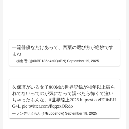
一流俳優なだけあって、言葉の選び方が絶妙です
よね
— 栃倉 晋 (@6kBE185e4s0QuRN)
September 19, 2025
久保凛がいる女子800Mの世界記録が40年以上破ら
れてないってのが気になって調べたら怖くて泣い
ちゃったもんな。
#世界陸上2025
https://t.co/FCiisEH
G4L
pic.twitter.com/ftqqxxORdo
— ノンデリえもん (@tsuboshow)
September 18, 2025