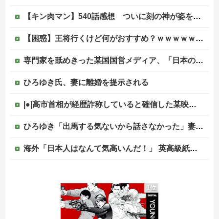
【キン肉マン】540話感想 ついに刻の神が姿を現す！そしてピノという謎の女超人？も登場
【困惑】王将行くけど何がおすすめ？ｗｗｗｗｗｗｗｗｗｗ他
専門家を舐めきった某国国営メディア、「日本の反撃能力が地域を不安定化させている」というストーリーで番組制作を進めようとするも……
ひろゆき氏、妻に離婚を提示される
|●|高市首相が経歴詐称していると確信した某映画評論家、「上級公務員試験に合格とは書いてないんですが…」とツッコミを受けまくり……
ひろゆき「出馬する気ないから話さなかった」妻「それでも不誠実だろ」→離婚協議へｗｗｗｗｗ
海外「日本人はなんて気高いんだ！」 英高級紙も驚愕した極限の中の日本人の姿に世界が衝撃
【画像】セブンイレブン、ついに神商品を販売
1位
後輩記者に歩道橋近くで呼び止められた元毎日新聞記者、「元毎日と名乗ってSNSで活動するな」と要求されてしまい……
PTA会長「PTA参加拒否した親へ最終警告。こうなってもいい？」