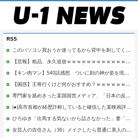
RSS
このパソコン買おうか迷ってるから背中を刺してくれｗｗｗ
【悲報】粗品、永久追放ｗｗｗｗｗｗｗｗｗｗｗｗｗｗｗ（証拠あり）
【キン肉マン】540話感想 ついに刻の神が姿を現す！そしてピノという謎の女超人？も登場
【困惑】王将行くけど何がおすすめ？ｗｗｗｗｗｗｗｗｗｗ他
専門家を舐めきった某国国営メディア、「日本の反撃能力が地域を不安定化させている」というストーリーで番組制作を進めようとするも……
|●|高市首相が経歴詐称していると確信した某映画評論家、「上級公務員試験に合格とは書いてないんですが…」とツッコミを受けまくり……
ひろゆき「出馬する気ないから話さなかった」妻「それでも不誠実だろ」→離婚協議へｗｗｗｗｗ
女芸人の吉住さん（36）メイクしたら普通に美人の部類だったと判明ｗｗｗｗｗｗｗｗｗ