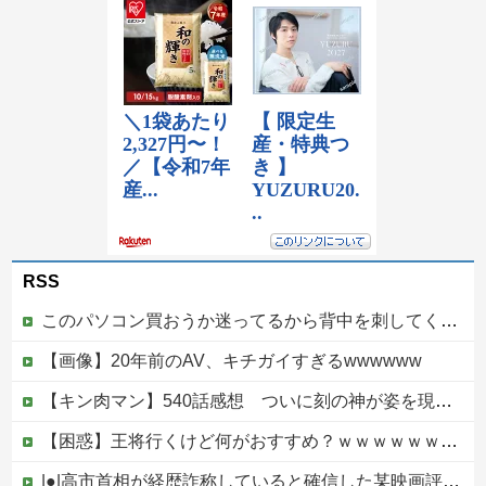
RSS
このパソコン買おうか迷ってるから背中を刺してくれｗｗｗ
【画像】20年前のAV、キチガイすぎるwwwwww
【キン肉マン】540話感想 ついに刻の神が姿を現す！そしてピノという謎の女超人？も登場
【困惑】王将行くけど何がおすすめ？ｗｗｗｗｗｗｗｗｗｗ他
|●|高市首相が経歴詐称していると確信した某映画評論家、「上級公務員試験に合格とは書いてないんですが…」とツッコミを受けまくり……