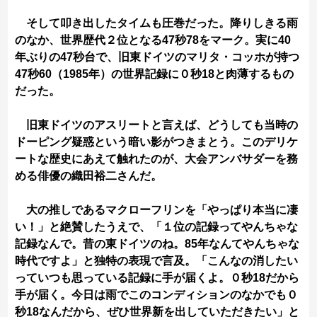
そして叩き出したタイムも圧巻だった。降りしきる雨
のなか、世界歴代２位となる47秒78をマーク。実に40
年ぶりの47秒台で、旧東ドイツのマリタ・コッホが持つ
47秒60（1985年）の世界記録に０秒18と肉薄するもの
だった。
旧東ドイツのアスリートと言えば、どうしても当時の
ドーピング疑惑という暗い影がつきまとう。このデリケ
ートな歴史にあえて触れたのが、大会アンバサダーを務
める俳優の織田裕二さんだ。
大の推しであるマクローフリンを「やっぱり本当に凄
い！」と絶賛したうえで、「１位の記録ってやんちゃな
記録なんで。昔の東ドイツのね。85年なんてやんちゃな
時代ですよ」と独特の表現で言及。「こんなの消したい
っていつも思っている記録に手が届くよ。０秒18だから
手が届く。今日は雨でこのコンディションのなかでも０
秒18なんだから、ぜひ世界新を出していただきたい」と