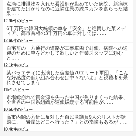
点滴に排泄物を入れた看護師が勤めていた病院、新病棟
を建てたばかりなのに近隣住民の総スカンを食らった結
果……
12.9k件のビュー
6千万円の韓国大統領の車を「安全」と絶賛した某メデ
ィア、高市首相の3千万円の車に対しては……
12.6k件のビュー
自宅前の一方通行の道路が工事車両で封鎖、病院への送
迎のために車をどかして欲しいと作業スタッフに頼む
と……
12.1k件のビュー
某バラエティに出演した偏差値70エリート軍団、「こん
な好感度の低い組み合わせは中々ないよ」と視聴者を呆
れさせてしまう
11k件のビュー
市場総崩れで資金源を失った中国が焦りまくった結果、
全世界の中国系組織が連鎖破綻する可能性が……
10.5k件のビュー
高市内閣の方針に反対した自民党議員9人のリストが話
題に、「岩屋はどこへ行った？」との指摘もあるが……
10.4k件のビュー