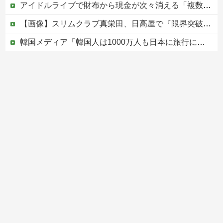
アイドルライブで財布から現金が次々消える「複数のお客様より被害報告」警察に相談へ
【画像】スリムクラブ真栄田、日高屋で『限界突破のドカ食い』を披露するｗｗｗｗｗｗ
韓国メディア「韓国人は1000万人も日本に旅行に行ってあげるのに、どうして日本人は韓国に来ないのか」自国に魅力がないのを棚に上げて日本を分析
【ニュース】 高市政権の消費税減税に反対している９人の自民党議員が全て判明！！！！ やっぱりコイツラかｗｗｗｗｗ
【悲しすぎる】埼玉県飯能市の件、やはり不法滞在ベトナム人でした
Powered by livedoor 相互RSS