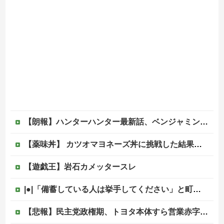
【朗報】ハンターハンター最新話、ベンジャミンが覚醒して主人公になるwwwwwwwwwww
【薬味丼】 カツオマヨネーズ丼に挑戦した結果ｗｗｗ（画像あり）
【遊戯王】岩石カメッタースレ
|●|「備蓄している人は挙手してください」と町内会のミーティング、何の気なしに手を挙げてしまった結果……
【悲報】民主党政権期、トヨタ本体すら営業赤字になる「超円高」…中小企業の景況も厳しい水準だった←これエグいよな他