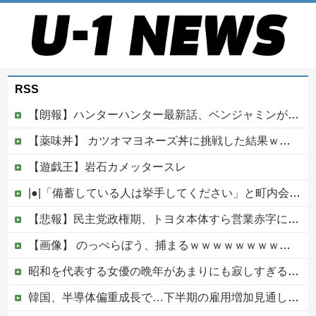
RSS
【朗報】ハンターハンター最新話、ベンジャミンが覚醒して主人公になるwwwwwwwwwww
【薬味丼】 カツオマヨネーズ丼に挑戦した結果ｗｗｗ（画像あり）
【遊戯王】岩石カメッタースレ
|●|「備蓄している人は挙手してください」と町内会のミーティング、何の気なしに手を挙げてしまった結果……
【悲報】民主党政権期、トヨタ本体すら営業赤字になる「超円高」…中小企業の景況も厳しい水準だった←これエグいよな他
【画像】 のっぺらぼう、捕まるｗｗｗｗｗｗｗｗｗｗ
昭和を代表する女優の晩年があまりにも寂しすぎる！と話題に、自身の子供を餓死する寸前までネグレクトした挙句……
韓国、半導体偏重成長で…下半期の雇用増加見通しは20万人→10万人に半減