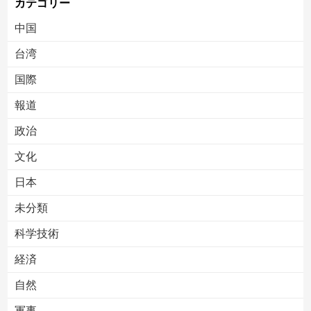
カテゴリー
中国
台湾
国際
報道
Powered by livedoor 相互RSS
政治
文化
日本
未分類
科学技術
経済
自然
軍事