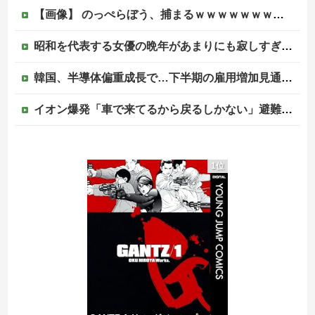
【画像】 のっぺらぼう、捕まるｗｗｗｗｗｗｗｗｗｗ
昭和を代表する女優の晩年があまりにも寂しすぎる！と話題に、自身の子供を餓死する寸前までネグレクトした挙句……
韓国、半導体偏重成長で…下半期の雇用増加見通しは20万人→10万人に半減
イオン爆発「車で来てるから戻るしかない」避難後に館内へ…現場の実態が判明
【画像】スリムクラブ真栄田、日高屋で『限界突破のドカ食い』を披露するｗｗｗｗｗｗ
1位
韓国メディア「韓国人は1000万人も日本に旅行に行ってあげるのに、どうして日本人は韓国に来ないのか」自国に魅力がないのを棚に上げて日本を分析
【ニュース】 高市政権の消費税減税に反対している９人の自民党議員が全て判明！！！！ やっぱりコイツラかｗｗｗｗｗ
【悲しすぎる】埼玉県飯能市の件、やはり不法滞在ベトナム人でした