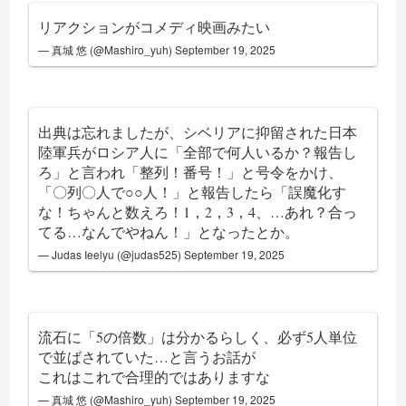
リアクションがコメディ映画みたい
— 真城 悠 (@Mashiro_yuh)
September 19, 2025
出典は忘れましたが、シベリアに抑留された日本
陸軍兵がロシア人に「全部で何人いるか？報告し
ろ」と言われ「整列！番号！」と号令をかけ、
「〇列〇人で○○人！」と報告したら「誤魔化す
な！ちゃんと数えろ！1，2，3，4、…あれ？合っ
てる…なんでやねん！」となったとか。
— Judas Ieelyu (@judas525)
September 19, 2025
流石に「5の倍数」は分かるらしく、必ず5人単位
で並ばされていた…と言うお話が
これはこれで合理的ではありますな
— 真城 悠 (@Mashiro_yuh)
September 19, 2025