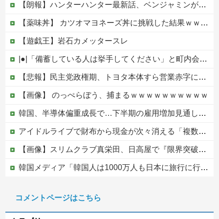
【朗報】ハンターハンター最新話、ベンジャミンが覚醒して主人公になるwwwwwwwwwww
【薬味丼】 カツオマヨネーズ丼に挑戦した結果ｗｗｗ（画像あり）
【遊戯王】岩石カメッタースレ
|●|「備蓄している人は挙手してください」と町内会のミーティング、何の気なしに手を挙げてしまった結果……
【悲報】民主党政権期、トヨタ本体すら営業赤字になる「超円高」…中小企業の景況も厳しい水準だった←これエグいよな他
【画像】 のっぺらぼう、捕まるｗｗｗｗｗｗｗｗｗｗ
韓国、半導体偏重成長で…下半期の雇用増加見通しは20万人→10万人に半減
アイドルライブで財布から現金が次々消える「複数のお客様より被害報告」警察に相談へ
【画像】スリムクラブ真栄田、日高屋で『限界突破のドカ食い』を披露するｗｗｗｗｗｗ
韓国メディア「韓国人は1000万人も日本に旅行に行ってあげるのに、どうして日本人は韓国に来ないのか」自国に魅力がないのを棚に上げて日本を分析
【ニュース】 高市政権の消費税減税に反対している９人の自民党議員が全て判明！！！！ やっぱりコイツラかｗｗｗｗｗ
コメントページはこちら
【悲しすぎる】埼玉県飯能市の件、やはり不法滞在ベトナム人でした