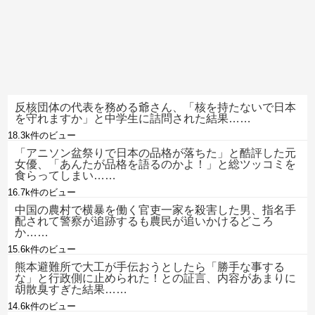
反核団体の代表を務める爺さん、「核を持たないで日本
を守れますか」と中学生に詰問された結果……
18.3k件のビュー
「アニソン盆祭りで日本の品格が落ちた」と酷評した元
女優、「あんたが品格を語るのかよ！」と総ツッコミを
食らってしまい……
16.7k件のビュー
中国の農村で横暴を働く官吏一家を殺害した男、指名手
配されて警察が追跡するも農民が追いかけるどころ
か……
15.6k件のビュー
熊本避難所で大工が手伝おうとしたら「勝手な事する
な」と行政側に止められた！との証言、内容があまりに
胡散臭すぎた結果……
14.6k件のビュー