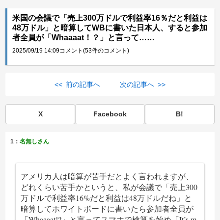
米国の会議で「売上300万ドルで利益率16％だと利益は
48万ドル」と暗算してWBに書いた日本人、すると参加
者全員が「Whaaaat！？」と言って……
2025/09/19 14:09
コメント(53件のコメント)
<< 前の記事へ
次の記事へ >>
X
Facebook
B!
1：
名無しさん
アメリカ人は暗算が苦手だとよく言われますが、
どれくらい苦手かというと、私が会議で「売上300
万ドルで利益率16%だと利益は48万ドルだね」と
暗算してホワイトボードに書いたら参加者全員が
「Whaaaat!?」と言ってスマホで検算を始め「It’s m