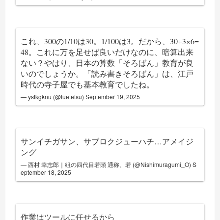
これ、300の1/10は30。1/100は3。だから、30+3×6=
48。これに万を足せば良いだけなのに、暗算出来
ない？やはり、日本の算数「そろばん」教育が良
いのでしょうか。「読み書きそろばん」は、江戸
時代の寺子屋でも基本教育でしたね。
— ystkgknu (@fuetetsu)
September 19, 2025
サンイチガサン、サブロクジューハチ…アメイジ
ング
— 西村 幸志郎｜組の四代目若頭 通称、若 (@Nishimuragumi_O)
S
eptember 18, 2025
作業はツールに任せるから