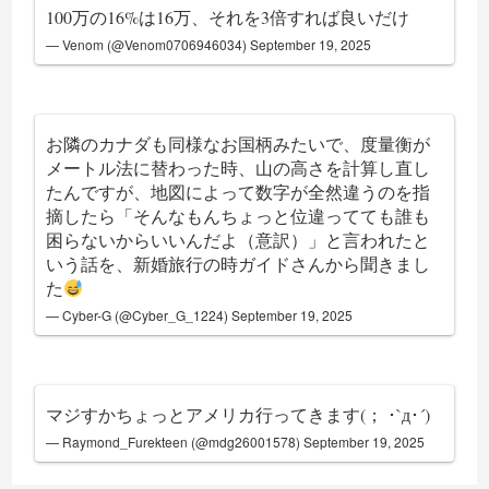
100万の16%は16万、それを3倍すれば良いだけ
— Venom (@Venom0706946034)
September 19, 2025
お隣のカナダも同様なお国柄みたいで、度量衡が
メートル法に替わった時、山の高さを計算し直し
たんですが、地図によって数字が全然違うのを指
摘したら「そんなもんちょっと位違ってても誰も
困らないからいいんだよ（意訳）」と言われたと
いう話を、新婚旅行の時ガイドさんから聞きまし
た
— Cyber-G (@Cyber_G_1224)
September 19, 2025
マジすかちょっとアメリカ行ってきます(； ･`д･´)
— Raymond_Furekteen (@mdg26001578)
September 19, 2025