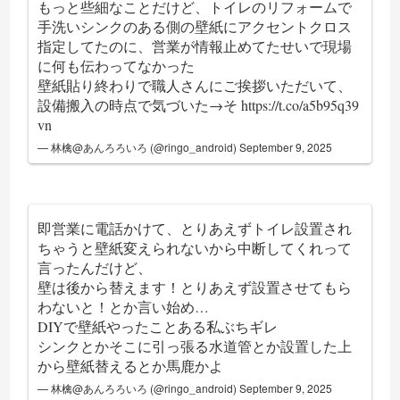
もっと些細なことだけど、トイレのリフォームで
手洗いシンクのある側の壁紙にアクセントクロス
指定してたのに、営業が情報止めてたせいで現場
に何も伝わってなかった
壁紙貼り終わりで職人さんにご挨拶いただいて、
設備搬入の時点で気づいた→そ
https://t.co/a5b95q39
vn
— 林檎@あんろろいろ (@ringo_android)
September 9, 2025
即営業に電話かけて、とりあえずトイレ設置され
ちゃうと壁紙変えられないから中断してくれって
言ったんだけど、
壁は後から替えます！とりあえず設置させてもら
わないと！とか言い始め…
DIYで壁紙やったことある私ぶちギレ
シンクとかそこに引っ張る水道管とか設置した上
から壁紙替えるとか馬鹿かよ
— 林檎@あんろろいろ (@ringo_android)
September 9, 2025