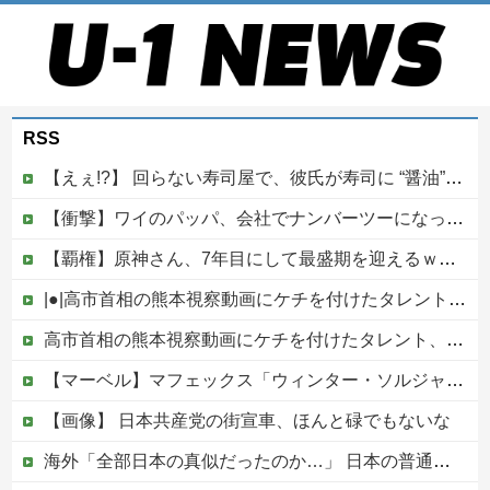
RSS
【えぇ!?】 回らない寿司屋で、彼氏が寿司に “醤油” つけてた→私「は？30にもなって、醤油つけるとか恥ずかしい！ドン引き！低レベル!! 回転寿司しか行ったことない人はこれだから…」
【衝撃】ワイのパッパ、会社でナンバーツーになった結果ｗｗｗｗｗｗｗｗｗｗ
【覇権】原神さん、7年目にして最盛期を迎えるｗｗｗｗｗｗｗｗｗｗ
|●|高市首相の熊本視察動画にケチを付けたタレント、「正体バレバレよな」と黒電話の呼び方であっさりと……
高市首相の熊本視察動画にケチを付けたタレント、「正体バレバレよな」と黒電話の呼び方であっさりと……他
【マーベル】マフェックス「ウィンター・ソルジャー」可動フィギュア【再販予約開始】
【画像】 日本共産党の街宣車、ほんと碌でもないな
海外「全部日本の真似だったのか…」 日本の普通のテレビ番組が最新SNSの数十年先を行っていたと話題に