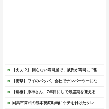
【えぇ!?】 回らない寿司屋で、彼氏が寿司に “醤油” つけてた→私「は？30にもなって、醤油つけるとか恥ずかしい！ドン引き！低レベル!! 回転寿司しか行ったことない人はこれだから…」
【衝撃】ワイのパッパ、会社でナンバーツーになった結果ｗｗｗｗｗｗｗｗｗｗ
【覇権】原神さん、7年目にして最盛期を迎えるｗｗｗｗｗｗｗｗｗｗ
|●|高市首相の熊本視察動画にケチを付けたタレント、「正体バレバレよな」と黒電話の呼び方であっさりと……