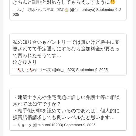
きちんと謝罪と対応をしてもらえますように
— ふじ 積水ハウス平屋 家垢
(@fujinohiraya)
September 9, 2
025
私の知り合いもパントリーでは無いけど勝手に変
更されてて予定通りにするなら追加料金が要るっ
て言われたそうです…
泣き寝入り
—
りぇ
ねこﾌｧｰｽ党 (@rie_rie323)
September 9, 2025
・建築士さんや住宅問題に詳しい弁護士等に相談
されては如何ですか？
・相手側が非を認めているのであれば…個人的に
損害賠償請求しても良いレベルだと思います…
— リョータ (@miburo010203)
September 9, 2025