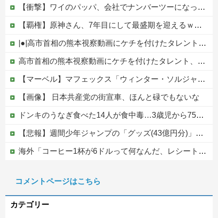
【衝撃】ワイのパッパ、会社でナンバーツーになった結果ｗｗｗｗｗｗｗｗｗｗ
【覇権】原神さん、7年目にして最盛期を迎えるｗｗｗｗｗｗｗｗｗｗ
|●|高市首相の熊本視察動画にケチを付けたタレント、「正体バレバレよな」と黒電話の呼び方であっさりと……
高市首相の熊本視察動画にケチを付けたタレント、「正体バレバレよな」と黒電話の呼び方であっさりと……他
【マーベル】マフェックス「ウィンター・ソルジャー」可動フィギュア【再販予約開始】
【画像】 日本共産党の街宣車、ほんと碌でもないな
ドンキのうなぎ食べた14人が食中毒…3歳児から75歳まで被害
【悲報】週間少年ジャンプの「グッズ(43億円分)」を注文し全てキャンセルした女逮捕ｗｗｗｗｗｗｗｗ
海外「コーヒー1杯が6ドルって何なんだ、レシートを二度見した」値上げで買うのをやめたもの…
【速報】高市政権、エース級の財務官僚・一松旬氏を左遷「彼は協力的でなかった」財務省の言いなりではないことが判明
コメントページはこちら
【移民政策反対】イオンの売り場で唐揚げを食う中国人の子供
カテゴリー