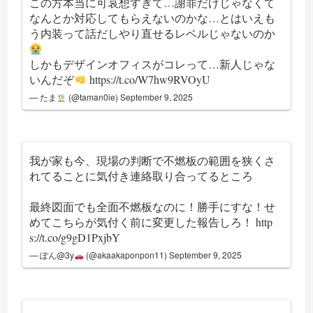
この方本当に可哀想すぎて…謝罪だけじゃなくて
なんとか対応してもらえないのかな…とはいえも
う内装って話だしやり直せるレベルじゃないのか
しかもデザインオフィスがコレって…新人じゃな
いんだぞ
https://t.co/W7hw9RVOyU
— たま
(@taman0ie)
September 9, 2025
我が家も今、現場の判断で不燃板の範囲を狭くさ
れてることに気付き連絡取り合ってるところ
最終図面でも全面不燃板なのに！勝手にすな！せ
めてこちらが気付く前に変更した報告しろ！
http
s://t.co/g9gD1PxjbY
— ぽん@3y
(@akaakaponpon11)
September 9, 2025