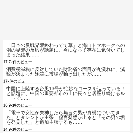
「日本の反戦界隈終わってて草」と海自トマホークへの
例の界隈の反応が話題に、今になって存在に気付いてし
まった結果……
17.7k件のビュー
消費税減税に反対していた財務省の面目が丸潰れに、減
税が決まった途端に市場が動き出したが……
17k件のビュー
中国に上陸する台風13号が絶妙なコースを辿っている！
と話題に、中国の重要都市の上に長々と居座り続けるル
ートで……
16.9k件のビュー
「電車で女性が失神したら無言の男が真横についてき
た」とタレントが主張、虚言疑惑が出ると「その男の垢
を発見した」と追加主張するも……
14.9k件のビュー