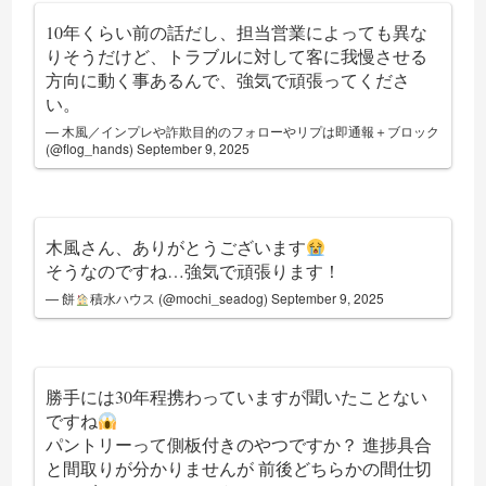
10年くらい前の話だし、担当営業によっても異な
りそうだけど、トラブルに対して客に我慢させる
方向に動く事あるんで、強気で頑張ってくださ
い。
— 木風／インプレや詐欺目的のフォローやリプは即通報＋ブロック
(@flog_hands)
September 9, 2025
木風さん、ありがとうございます
そうなのですね…強気で頑張ります！
— 餅
積水ハウス (@mochi_seadog)
September 9, 2025
勝手には30年程携わっていますが聞いたことない
ですね
パントリーって側板付きのやつですか？ 進捗具合
と間取りが分かりませんが 前後どちらかの間仕切