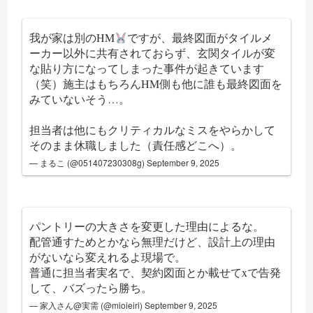
我が家は別のHM
ですが、最終図面がタイルメ
ーカー以外に共有されておらず、玄関タイルが変
な貼り方になってしまった事件が起きています
（笑）施主はもちろんHM側も他に誰も最終図面を
みていないそう…。
担当者は他にもクリティカルなミスをやらかして
そのまま休職しました（責任感どこへ）。
— まるこ (@051407230308g)
September 9, 2025
パントリーの大きさを変更した理由によるな。
配管通すためとかなら無理だけど、設計上の理由
がないなら変えれるよ現場で。
普通に担当者実名で、契約図面とか載せてxで告発
して、バズったら勝ち。
— 家入さん@実需 (@mioieiri)
September 9, 2025