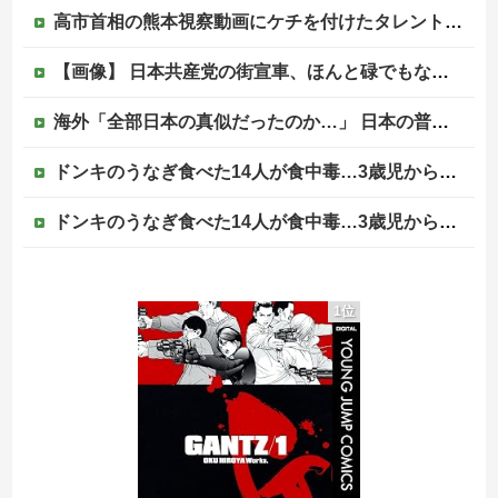
高市首相の熊本視察動画にケチを付けたタレント、「正体バレバレよな」と黒電話の呼び方であっさりと……他
【画像】 日本共産党の街宣車、ほんと碌でもないな
海外「全部日本の真似だったのか…」 日本の普通のテレビ番組が最新SNSの数十年先を行っていたと話題に
ドンキのうなぎ食べた14人が食中毒…3歳児から75歳まで被害
ドンキのうなぎ食べた14人が食中毒…3歳児から75歳まで被害
【悲報】週間少年ジャンプの「グッズ(43億円分)」を注文し全てキャンセルした女逮捕ｗｗｗｗｗｗｗｗ
1位
海外「コーヒー1杯が6ドルって何なんだ、レシートを二度見した」値上げで買うのをやめたもの…
【速報】高市政権、エース級の財務官僚・一松旬氏を左遷「彼は協力的でなかった」財務省の言いなりではないことが判明
【移民政策反対】イオンの売り場で唐揚げを食う中国人の子供