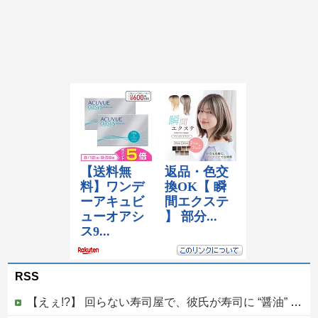
RSS
【えぇ!?】 回らない寿司屋で、彼氏が寿司に “醤油” つけてた→私「は？30にもなって、醤油つけるとか恥ずかしい！ドン引き！低レベル!! 回転寿司しか行ったことない人はこれだから…」