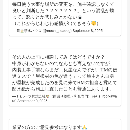
毎日使う大事な場所の変更を、施主確認しなくて
良いと判断した？？？？？？？」という混乱が勝
って、怒りとか悲しみとかない
（これからじわじわ感情が出てきそう
）
— 餅
積水ハウス (@mochi_seadog)
September 8, 2025
その人の上司に相談してみてはどうですか？
中身がわからないのでなんとも言えないですが、
内装工事手前ならまだ…瓦屋なんですが、HMの伝
達ミスで「屋根材の色が違う」って施主さん自身
が屋根が完成したのを見に来てHMの担当と揉めて
防水紙から施工し直したことも普通にあります。
— T’sルーフ株式会社
（雨漏り修理・和瓦専門） (@Ts_roofkawa
ra)
September 9, 2025
業界の方のご意見参考になります