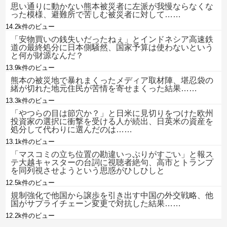
思い通りに動かない熊本被災者に左派が我慢ならなくな
った模様、避難所で苦しむ被災者に対して……
14.2k件のビュー
「安物買いの銭失いだったねぇ」とインドネシア高速鉄
道の最終処分に日本側騒然、国家予算は使わないという
と何が財源なんだ？
13.9k件のビュー
熊本の被災地で暴れまくったメディア取材陣、堪忍袋の
緒が切れた地元住民が苦情を寄せまくった結果……
13.3k件のビュー
「やつらの目は節穴か？」と日米に見切りをつけた欧州
投資家の選択に衝撃を受ける人が続出、日英米の資産を
処分して代わりに選んだのは……
13.1k件のビュー
「マスコミの立ち位置の勘違いっぷりがすごい」と報ス
テ大越キャスターの台詞に視聴者絶句、高市とトランプ
を同列視させようという思惑がひしひしと
12.5k件のビュー
規制強化で他国から譲歩を引き出す中国の外交戦略、他
国がサプライチェーン変更で対抗した結果……
12.2k件のビュー