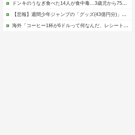
ドンキのうなぎ食べた14人が食中毒…3歳児から75歳まで被害
【悲報】週間少年ジャンプの「グッズ(43億円分)」を注文し全てキャンセルした女逮捕ｗｗｗｗｗｗｗｗ
海外「コーヒー1杯が6ドルって何なんだ、レシートを二度見した」値上げで買うのをやめたもの…
【速報】高市政権、エース級の財務官僚・一松旬氏を左遷「彼は協力的でなかった」財務省の言いなりではないことが判明
【移民政策反対】イオンの売り場で唐揚げを食う中国人の子供
Powered by livedoor 相互RSS