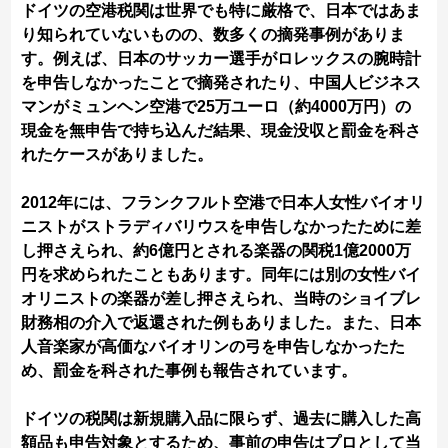
ドイツの空港税関は世界でも特に厳格で、日本ではあま
り知られていないものの、数多くの摘発事例がありま
す。例えば、日本のサッカー選手がロレックスの腕時計
を申告しなかったことで摘発されたり、中国人ビジネス
マンがミュンヘン空港で25万ユーロ（約4000万円）の
現金を無申告で持ち込んだ結果、現金没収と罰金を科さ
れたケースがありました。
2012年には、フランクフルト空港で日本人女性バイオリ
ニストがストラディバリウスを申告しなかったために差
し押さえられ、約6億円とされる楽器の関税1億2000万
円を求められたこともあります。同年には別の女性バイ
オリニストの楽器が差し押さえられ、当時のショイブレ
財務相の介入で返還された例もありました。また、日本
人音楽家が高価なバイオリンの弓を申告しなかったた
め、罰金を科された事例も報告されています。
ドイツの税関は新規購入品に限らず、過去に購入した高
額品も申告対象とするため、事前の申告はプロとして当