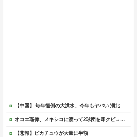
【中国】 毎年恒例の大洪水、今年もヤバい 湖北省秭帰県で山洪水が市街地を直撃、工場浸水・車両が次々流される
オコエ瑠偉、メキシコに渡って2球団を即クビ→SNS更新が3ヶ月間止まって消息不明に
【悲報】ピカチュウが大量に半額