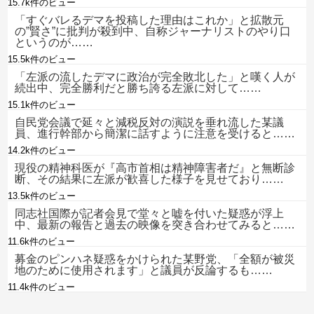
15.7k件のビュー
「すぐバレるデマを投稿した理由はこれか」と拡散元
の”賢さ”に批判が殺到中、自称ジャーナリストのやり口
というのが……
15.5k件のビュー
「左派の流したデマに政治が完全敗北した」と嘆く人が
続出中、完全勝利だと勝ち誇る左派に対して……
15.1k件のビュー
自民党会議で延々と減税反対の演説を垂れ流した某議
員、進行幹部から簡潔に話すように注意を受けると……
14.2k件のビュー
現役の精神科医が『高市首相は精神障害者だ』と無断診
断、その結果に左派が歓喜した様子を見せており……
13.5k件のビュー
同志社国際が記者会見で堂々と嘘を付いた疑惑が浮上
中、最新の報告と過去の映像を突き合わせてみると……
11.6k件のビュー
募金のピンハネ疑惑をかけられた某野党、「全額が被災
地のために使用されます」と議員が反論するも……
11.4k件のビュー