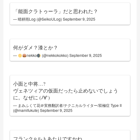
「能面クラトゥーラ」だと思われた？
— 晴耕雨Log (@SeikoULog)
September 9, 2025
何がダメ？漆とか？
—
nekko
(@nekkokokko)
September 9, 2025
小面と中将…?
ヴェネツィアの仮面だったら止めないでしょう
に。なぜに (ﾉ∀`)
— まみふくて花＠実務翻訳者/テクニカルライター/双極症 Type II
(@mamifukute)
September 9, 2025
フランク⚪︎ルトあたりですかね