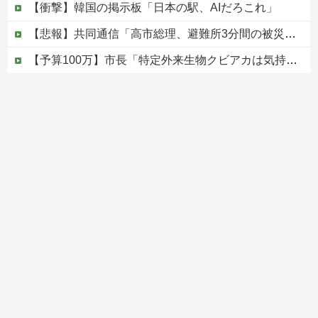
【衝撃】韓国の掲示板「日本の駅、AIだろこれ」
【悲報】共同通信「高市総理、避難所3分間の被災地熊本視察動画に批判！」 → 内閣報道官「避難所視察は51分間！大変な状況の中で、1時間近く受け入...
【予算100万】市長「特定外来生物クビアカは気持ち悪い虫だしそんな需要ないと思う」1匹300円相当の報奨金→初日に42万取られ焦り
ワンピース原作者・尾田栄一郎が描いた担当編集の似顔絵「ムダに東大卒」
【移民政策反対】イオンの売り場で唐揚げを食う中国人の子供
Powered by livedoor 相互RSS