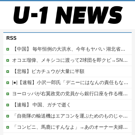
RSS
【中国】 毎年恒例の大洪水、今年もヤバい 湖北省秭帰県で山洪水が市街地を直撃、工場浸水・車両が次々流される
オコエ瑠偉、メキシコに渡って2球団を即クビ→SNS更新が3ヶ月間止まって消息不明に
【悲報】ピカチュウが大量に半額
|●|【速報】小沢一郎氏「デニーにはなんの責任もないのにかわいそう、不幸なこと利用し悪宣伝する人にしっかり対応を」
ヨーロッパが右翼政党の党員から銀行口座を作る権利を剥奪、そのせいで皮肉すぎる展開に突入しており……他
【速報】 中国、ガチで逝く
「自衛隊の輸送機はエアコンを運ぶためのものじゃない」と救援活動に文句を付けた左派、だが次々とファクトを提示されてしまい……
「コンビニ、馬鹿にすんなよ」→あのオーナー夫婦、不起訴ｗｗｗｗｗｗｗｗｗ