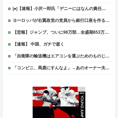
|●|【速報】小沢一郎氏「デニーにはなんの責任もないのにかわいそう、不幸なこと利用し悪宣伝する人にしっかり対応を」
ヨーロッパが右翼政党の党員から銀行口座を作る権利を剥奪、そのせいで皮肉すぎる展開に突入しており……他
【悲報】ジャンプ、ついに98万部…全盛期653万部からここまで落ちる
【速報】 中国、ガチで逝く
「自衛隊の輸送機はエアコンを運ぶためのものじゃない」と救援活動に文句を付けた左派、だが次々とファクトを提示されてしまい……
「コンビニ、馬鹿にすんなよ」→あのオーナー夫婦、不起訴ｗｗｗｗｗｗｗｗｗ
【衝撃】韓国の掲示板「日本の駅、AIだろこれ」
1位
【悲報】共同通信「高市総理、避難所3分間の被災地熊本視察動画に批判！」 → 内閣報道官「避難所視察は51分間！大変な状況の中で、1時間近く受け入...
【予算100万】市長「特定外来生物クビアカは気持ち悪い虫だしそんな需要ないと思う」1匹300円相当の報奨金→初日に42万取られ焦り
【移民政策反対】イオンの売り場で唐揚げを食う中国人の子供