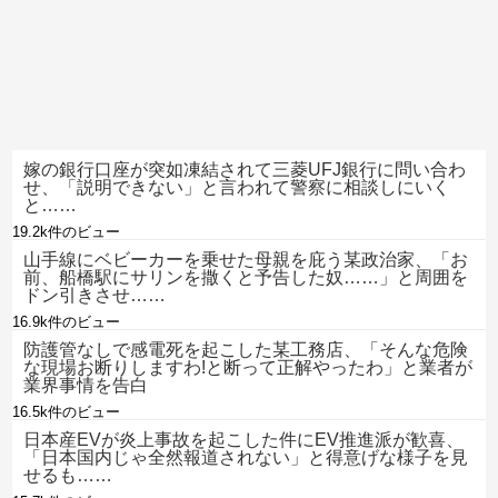
嫁の銀行口座が突如凍結されて三菱UFJ銀行に問い合わ
せ、「説明できない」と言われて警察に相談しにいく
と……
19.2k件のビュー
山手線にベビーカーを乗せた母親を庇う某政治家、「お
前、船橋駅にサリンを撒くと予告した奴……」と周囲を
ドン引きさせ……
16.9k件のビュー
防護管なしで感電死を起こした某工務店、「そんな危険
な現場お断りしますわ!と断って正解やったわ」と業者が
業界事情を告白
16.5k件のビュー
日本産EVが炎上事故を起こした件にEV推進派が歓喜、
「日本国内じゃ全然報道されない」と得意げな様子を見
せるも……