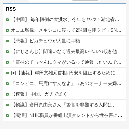
RSS
【中国】 毎年恒例の大洪水、今年もヤバい 湖北省秭帰県で山洪水が市街地を直撃、工場浸水・車両が次々流される
オコエ瑠偉、メキシコに渡って2球団を即クビ→SNS更新が3ヶ月間止まって消息不明に
【悲報】ピカチュウが大量に半額
【にじさんじ】間違いなく過去最高レベルの傾き他
「電柱のてっぺんにクマがいるって通報したいんですけど」電線のすぐ横で腕木にしがみつく一頭【海外の反応】
|●|【速報】岸田文雄元首相､円安を阻止するために日米の通貨当局が実施した為替介入は｢一時しのぎに過ぎない｣
「コンビニ、馬鹿にすんなよ」→あのオーナー夫婦、不起訴ｗｗｗｗｗｗｗｗｗ
【速報】 中国、ガチで逝く
【物議】倉田真由美さん「警官を非難する人間は、一体誰の命を守りたいのか」
【闇深】NHK職員が番組出演タレントから性被害にあっていたことが発覚してしまう・・・
「コンビニ、馬鹿にすんなよ」→あのオーナー夫婦、不起訴ｗｗｗｗｗｗｗｗｗ