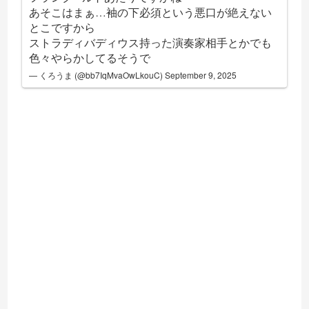
あそこはまぁ…袖の下必須という悪口が絶えない
とこですから
ストラディバディウス持った演奏家相手とかでも
色々やらかしてるそうで
— くろうま (@bb7IqMvaOwLkouC)
September 9, 2025