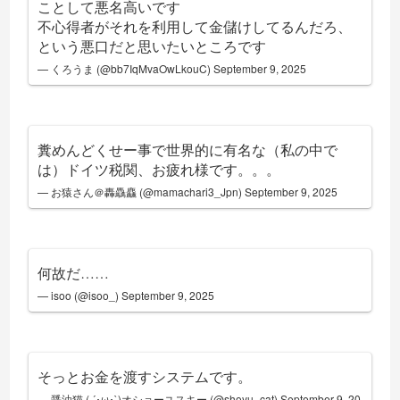
ことして悪名高いです
不心得者がそれを利用して金儲けしてるんだろ、
という悪口だと思いたいところです
— くろうま (@bb7IqMvaOwLkouC)
September 9, 2025
糞めんどくせー事で世界的に有名な（私の中で
は）ドイツ税関、お疲れ様です。。。
— お猿さん＠轟驫麤 (@mamachari3_Jpn)
September 9, 2025
何故だ……
— isoo (@isoo_)
September 9, 2025
そっとお金を渡すシステムです。
— 醤油猫 ( ´･ω･`)オショーユスキー (@shoyu_cat)
September 9, 20