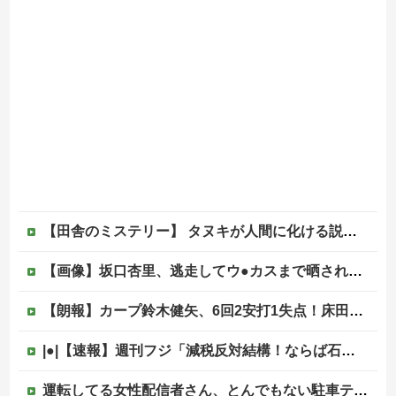
【田舎のミステリー】 タヌキが人間に化ける説、これ多分マジ
【画像】坂口杏里、逃走してウ●カスまで晒されるｗｗｗｗｗ
【朗報】カープ鈴木健矢、6回2安打1失点！床田の代役先発で快投し鯉党に絶賛される！
|●|【速報】週刊フジ「減税反対結構！ならば石破太郎と河野茂は離党してケジメをつけろ」
運転してる女性配信者さん、とんでもない駐車テクニックを見せつけてネット民をドン引きさせるｗｗｗｗｗｗ他