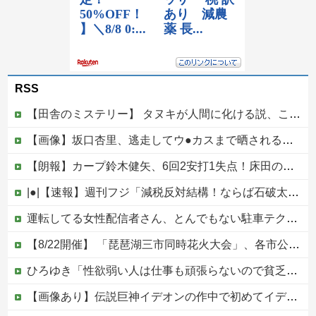
RSS
【田舎のミステリー】 タヌキが人間に化ける説、これ多分マジ
【画像】坂口杏里、逃走してウ●カスまで晒されるｗｗｗｗｗ
【朗報】カープ鈴木健矢、6回2安打1失点！床田の代役先発で快投し鯉党に絶賛される！
|●|【速報】週刊フジ「減税反対結構！ならば石破太郎と河野茂は離党してケジメをつけろ」
運転してる女性配信者さん、とんでもない駐車テクニックを見せつけてネット民をドン引きさせるｗｗｗｗｗｗ他
【8/22開催】 「琵琶湖三市同時花火大会」、各市公式「そんな花火大会は存在しない」→ 高価チケットを購入した人達がSNS阿鼻叫喚
ひろゆき「性欲弱い人は仕事も頑張らないので貧乏人多い」
【画像あり】伝説巨神イデオンの作中で初めてイデオンガンを使用しその威力を目にした主人公達の反応がこちら…