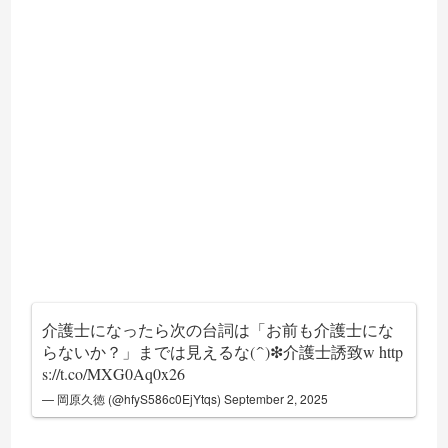
介護士になったら次の台詞は「お前も介護士にな
らないか？」までは見えるな(´`)❇介護士誘致w
http
s://t.co/MXG0Aq0x26
— 岡原久徳 (@hfyS586c0EjYtqs)
September 2, 2025