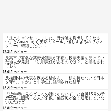
「注文キャンセルしました。身分証を提出してくださ
い」とAmazonから突然のメール、怪しすぎるのでカス
タマーに確認したら……
17.3k件のビュー
反高市で有名な某野党議員が不正な投票支援を受けてい
た過去が発掘、「説明責任があるのでは？」と揶揄され
ており……
15.6k件のビュー
反核団体の代表を務める爺さん、「核を持たないで日本
を守れますか」と中学生に詰問された結果……
15.2k件のビュー
「近年稀に見るどころの話じゃないぞ」と台風15号の予
想進路に困惑する人が多数、偏西風が全く通用していな
いんだけど……
13.8k件のビュー