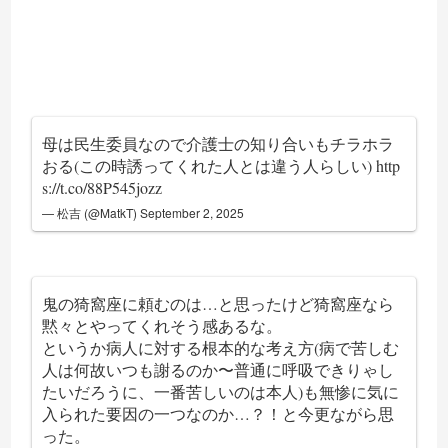
母は民生委員なので介護士の知り合いもチラホラ
おる(この時誘ってくれた人とは違う人らしい)
http
s://t.co/88P545jozz
— 松吉 (@MatkT)
September 2, 2025
鬼の猗窩座に頼むのは…と思ったけど猗窩座なら
黙々とやってくれそう感あるな。
というか病人に対する根本的な考え方(病で苦しむ
人は何故いつも謝るのか〜普通に呼吸できりゃし
たいだろうに、一番苦しいのは本人)も無惨に気に
入られた要因の一つなのか…？！と今更ながら思
った。