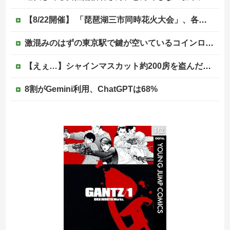
【8/22開催】 「琵琶湖三市同時花火大会」、各市公式「そんな花火大会は存在しない」→ 高価チケットを購入した人達がSNS阿鼻叫喚
激混みのはずの東京駅で鍵が空いているコインロッカーが散見、「ラッキー」と思って中を確認してみると……
【えぇ…】シャインマスカット約200房を盗んだ男の自宅を調べた結果ｗｗｗｗｗｗｗｗ
8割がGemini利用、ChatGPTは68%
海外「日本人は何に使ってるんだ？」 世界的ブームの日本の食品、買ってみたものの使い道が分からない外国人が続出
1位
【マジキチ】ゆうこく信者「高市総理に大勢のSP。税金の無駄遣いです」→『山上のようなテロリストのせい』とリプされ「山上君が犯人だとまだ思っておら...
【悲報】シャインマスカット200房（40万円相当）を畑から盗んだ男を逮捕 ネットで販売していた模様
世界でバズったスペイン国民の怒り