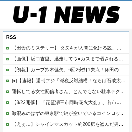
RSS
【田舎のミステリー】 タヌキが人間に化ける説、これ多分マジ
【画像】坂口杏里、逃走してウ●カスまで晒されるｗｗｗｗｗ
【朗報】カープ鈴木健矢、6回2安打1失点！床田の代役先発で快投し鯉党に絶賛される！
|●|【速報】週刊フジ「減税反対結構！ならば石破太郎と河野茂は離党してケジメをつけろ」
運転してる女性配信者さん、とんでもない駐車テクニックを見せつけてネット民をドン引きさせるｗｗｗｗｗｗ他
【8/22開催】 「琵琶湖三市同時花火大会」、各市公式「そんな花火大会は存在しない」→ 高価チケットを購入した人達がSNS阿鼻叫喚
激混みのはずの東京駅で鍵が空いているコインロッカーが散見、「ラッキー」と思って中を確認してみると……
【えぇ…】シャインマスカット約200房を盗んだ男の自宅を調べた結果ｗｗｗｗｗｗｗｗ