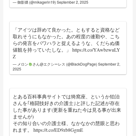
— 御影燐 (@mikagerin19)
September 2, 2025
「アイツは辞めて良かった。ともすると資格など
取れそうにもなかった。あの程度の連勤や、こち
らの発言をパワハラと捉えるような、くだらぬ価
値観を持っていたしな。」
https://t.co/YAwbzwuLY
Z
— メロン
さん@エクシーレス (@BlackDogPage)
September 2,
2025
とある百科事典サイトでは猗窩座、というか狛治
さんを｢格闘技好きの介護士｣と評した記述が存在
した事があります(更新を重ねた今は見る事が出来
ませんが)
その知り合いの介護士様、なかなかの慧眼と思わ
れます。
https://t.co/ED9zb8GgmE