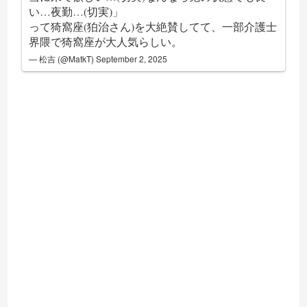
い…夜勤…(切実)」
って猗窩座(狛治さん)を大絶賛してて、一部介護士
界隈で猗窩座が大人気らしい。
— 松吉 (@MatkT)
September 2, 2025