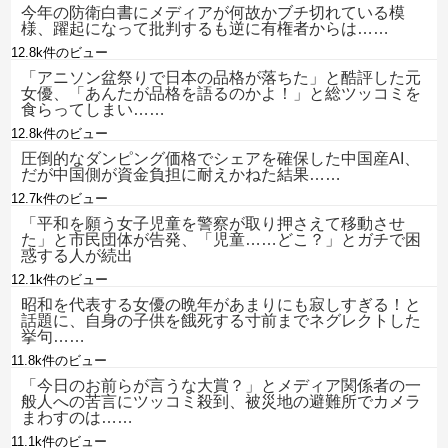
今年の防衛白書にメディアが何故かブチ切れている模
様、躍起になって批判するも逆に有権者からは……
12.8k件のビュー
「アニソン盆祭りで日本の品格が落ちた」と酷評した元
女優、「あんたが品格を語るのかよ！」と総ツッコミを
食らってしまい……
12.8k件のビュー
圧倒的なダンピング価格でシェアを確保した中国産AI、
だが中国側が資金負担に耐えかねた結果……
12.7k件のビュー
「平和を願う女子児童を警察が取り押さえて移動させ
た」と市民団体が告発、「児童……どこ？」とガチで困
惑する人が続出
12.1k件のビュー
昭和を代表する女優の晩年があまりにも寂しすぎる！と
話題に、自身の子供を餓死する寸前までネグレクトした
挙句……
11.8k件のビュー
「今日のお前らが言うな大賞？」とメディア関係者の一
般人への苦言にツッコミ殺到、被災地の避難所でカメラ
まわすのは……
11.1k件のビュー