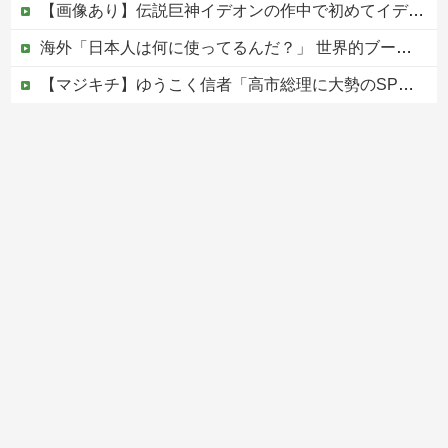
【画像あり】伝説巨神イデオンの作中で初めてイデオンガンを使用しその威力を目にした主人公達の反応がこちら…
海外「日本人は何に使ってるんだ？」 世界的ブームの日本の食品、買ってみたものの使い道が分からない外国人が続出
【マジキチ】ゆうこく信者「高市総理に大勢のSP。税金の無駄遣いです」→『山上のようなテロリストのせい』とリプされ「山上君が犯人だとまだ思っておら...
【悲報】シャインマスカット200房（40万円相当）を畑から盗んだ男を逮捕 ネットで販売していた模様
世界でバズったスペイン国民の怒り
Powered by livedoor 相互RSS