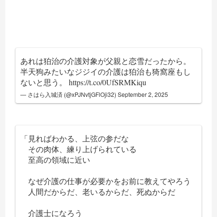
あれは狛治の介護対象が父親と恋雪だったから。
半天狗みたいなジジイの介護は狛治も猗窩座もし
ないと思う。
https://t.co/0UfSRMKiqu
— さはら入城済 (@xPJNvtjGFlOji32)
September 2, 2025
「見ればわかる、上弦の参だな
その肉体、練り上げられている
至高の領域に近い
なぜ介護の仕事が必要かをお前に教えてやろう
人間だからだ、老いるからだ、死ぬからだ
介護士になろう