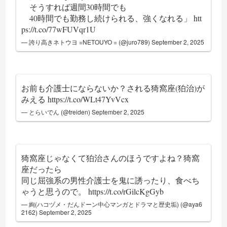
そうすれば週間30時間でも
40時間でも勤務し続けられる、強くなれる」
htt
ps://t.co/77wFUVqr1U
— 誇り高きネトウヨ =NETOUYO = (@juro789)
September 2, 2025
お前も介護士にならないか？される猗窩座(狛治)が
みえる
https://t.co/WLt47YvVcx
— とらいでん (@treiden)
September 2, 2025
猗窩座じゃなくて狛治さんのほうですよね？猗窩
座だったら
同じ屈強系の男性介護士を鬼に誘ったり、食べち
ゃうと思うので。
https://t.co/rGilcKgGyb
— 絢(ハコヅメ・だんドーン中心マンガとドラマと歴史垢) (@aya6
2162)
September 2, 2025