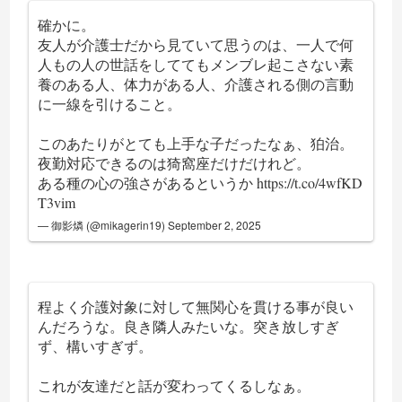
確かに。
友人が介護士だから見ていて思うのは、一人で何
人もの人の世話をしててもメンブレ起こさない素
養のある人、体力がある人、介護される側の言動
に一線を引けること。
このあたりがとても上手な子だったなぁ、狛治。
夜勤対応できるのは猗窩座だけだけれど。
ある種の心の強さがあるというか
https://t.co/4wfKD
T3vim
— 御影燐 (@mikagerin19)
September 2, 2025
程よく介護対象に対して無関心を貫ける事が良い
んだろうな。良き隣人みたいな。突き放しすぎ
ず、構いすぎず。
これが友達だと話が変わってくるしなぁ。