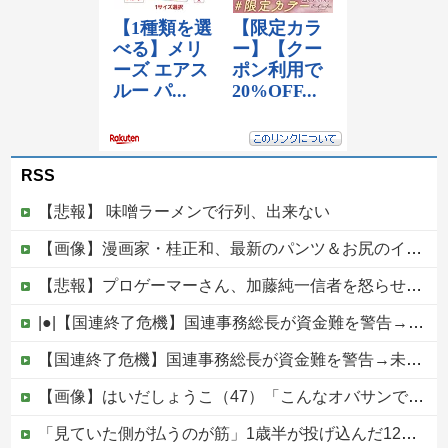
RSS
【悲報】 味噌ラーメンで行列、出来ない
【画像】漫画家・桂正和、最新のパンツ＆お尻のイラスト投稿にネット衝撃「この質感の出し方」「実写かと思いました」
【悲報】プロゲーマーさん、加藤純一信者を怒らせてしまった結果、好き嫌い5位にwwwwwwww
|●|【国連終了危機】国連事務総長が資金難を警告→未払い額を見た世界3位負担の日本側から厳しい声→では誰が払っていないのか言え
【国連終了危機】国連事務総長が資金難を警告→未払い額を見た世界3位負担の日本側から厳しい声→では誰が払っていないのか言え他
【画像】はいだしょうこ（47）「こんなオバサンでいいの…？」
「見ていた側が払うのが筋」1歳半が投げ込んだ12万円のスマホ、半額提示した母親は冷たい？