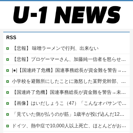
RSS
【悲報】 味噌ラーメンで行列、出来ない
【悲報】プロゲーマーさん、加藤純一信者を怒らせてしまった結果、好き嫌い5位にwwwwwwww
|●|【国連終了危機】国連事務総長が資金難を警告→未払い額を見た世界3位負担の日本側から厳しい声→では誰が払っていないのか言え
小学校を避難所にしたことに激怒した某野党幹部、僅か3文字で論破される偉業を達成してしまい……
【国連終了危機】国連事務総長が資金難を警告→未払い額を見た世界3位負担の日本側から厳しい声→では誰が払っていないのか言え他
【画像】はいだしょうこ（47）「こんなオバサンでいいの…？」
「見ていた側が払うのが筋」1歳半が投げ込んだ12万円のスマホ、半額提示した母親は冷たい？
ドイツ、熱中症で10,000人以上死亡、ほとんどがお前らと同年代で若者は元気