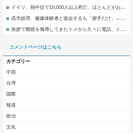
ドイツ、熱中症で10,000人以上死亡、ほとんどがお前らと同年代で若者は元気
高市総理、被爆体験者と面会するも「握手だけ」←何のために会うんだよ…
挨拶で難聴を侮辱してきたトメから久々に電話。トメ「私は元気よ！」私「でもお義父さんから…」トメの『痔』に効く温泉を紹介してあげたら大発狂した←お義父さんノリノリで温泉行ってて草
ジャンポケ斎藤と代理人のやりとり、「地獄すぎて完全にコントになってる……」と衝撃を受ける人が続出中
コメントページはこちら
中国人による密漁が止まらない
カテゴリー
中国
台湾
国際
報道
Powered by livedoor 相互RSS
政治
文化