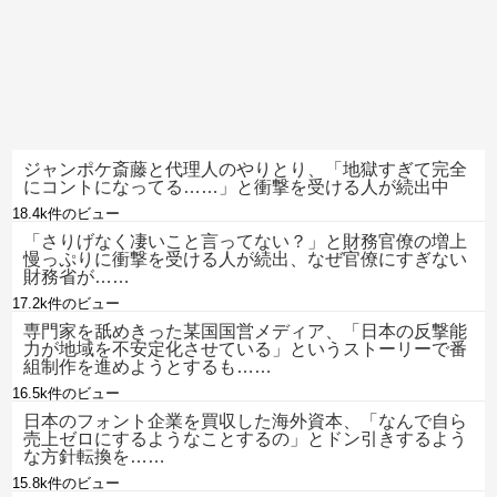
ジャンポケ斎藤と代理人のやりとり、「地獄すぎて完全
にコントになってる……」と衝撃を受ける人が続出中
18.4k件のビュー
「さりげなく凄いこと言ってない？」と財務官僚の増上
慢っぷりに衝撃を受ける人が続出、なぜ官僚にすぎない
財務省が……
17.2k件のビュー
専門家を舐めきった某国国営メディア、「日本の反撃能
力が地域を不安定化させている」というストーリーで番
組制作を進めようとするも……
16.5k件のビュー
日本のフォント企業を買収した海外資本、「なんで自ら
売上ゼロにするようなことするの」とドン引きするよう
な方針転換を……
15.8k件のビュー