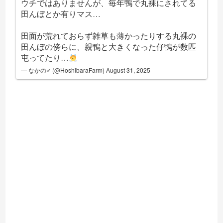
ウチではありませんが、毎年鴨で丸裸にされてる
田んぼとか有りマス…
田面が荒れておらず雑草も薄かったりする丸裸の
田んぼの傍らに、親鴨と大きくなった仔鴨が数匹
屯ってたり…
— なかの♂ (@HoshibaraFarm)
August 31, 2025