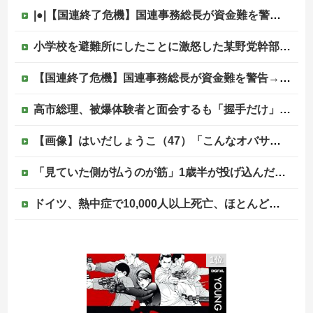
|●|【国連終了危機】国連事務総長が資金難を警告→未払い額を見た世界3位負担の日本側から厳しい声→では誰が払っていないのか言え
小学校を避難所にしたことに激怒した某野党幹部、僅か3文字で論破される偉業を達成してしまい……
【国連終了危機】国連事務総長が資金難を警告→未払い額を見た世界3位負担の日本側から厳しい声→では誰が払っていないのか言え他
高市総理、被爆体験者と面会するも「握手だけ」←何のために会うんだよ…
【画像】はいだしょうこ（47）「こんなオバサンでいいの…？」
「見ていた側が払うのが筋」1歳半が投げ込んだ12万円のスマホ、半額提示した母親は冷たい？
ドイツ、熱中症で10,000人以上死亡、ほとんどがお前らと同年代で若者は元気
高市総理、被爆体験者と面会するも「握手だけ」←何のために会うんだよ…
1位
ジャンポケ斎藤と代理人のやりとり、「地獄すぎて完全にコントになってる……」と衝撃を受ける人が続出中
中国人による密漁が止まらない