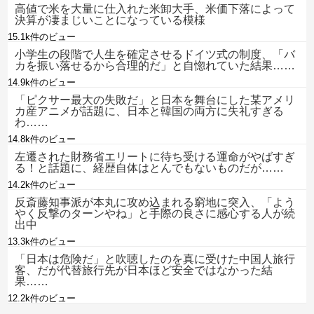
高値で米を大量に仕入れた米卸大手、米価下落によって
決算が凄まじいことになっている模様
15.1k件のビュー
小学生の段階で人生を確定させるドイツ式の制度、「バ
カを振い落せるから合理的だ」と自惚れていた結果……
14.9k件のビュー
「ピクサー最大の失敗だ」と日本を舞台にした某アメリ
カ産アニメが話題に、日本と韓国の両方に失礼すぎる
わ……
14.8k件のビュー
左遷された財務省エリートに待ち受ける運命がやばすぎ
る！と話題に、経歴自体はとんでもないものだが……
14.2k件のビュー
反斎藤知事派が本丸に攻め込まれる窮地に突入、「よう
やく反撃のターンやね」と手際の良さに感心する人が続
出中
13.3k件のビュー
「日本は危険だ」と吹聴したのを真に受けた中国人旅行
客、だが代替旅行先が日本ほど安全ではなかった結
果……
12.2k件のビュー