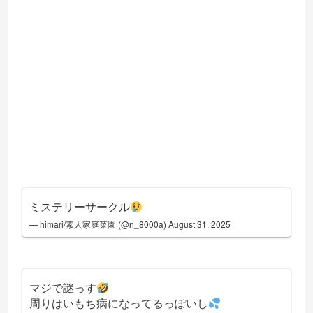
ミステリーサークル
— himari/素人家庭菜園 (@n_8000a)
August 31, 2025
マジで謎っす
周りはいもち病になってるっぽいし