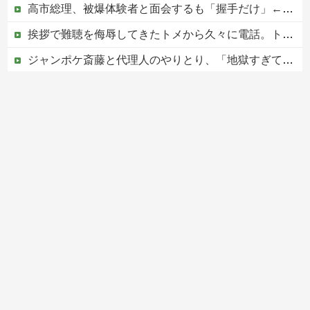
高市総理、被爆体験者と面会するも「握手だけ」←何のために会うんだよ…
挨拶で難聴を侮辱してきたトメから久々に電話。トメ「私は元気よ！」私「でもお義父さんから…」トメの『痔』に効く温泉を紹介してあげたら大発狂した←お義父さんノリノリで温泉行ってて草
ジャンポケ斎藤と代理人のやりとり、「地獄すぎて完全にコントになってる……」と衝撃を受ける人が続出中
中国人による密漁が止まらない
Powered by livedoor 相互RSS