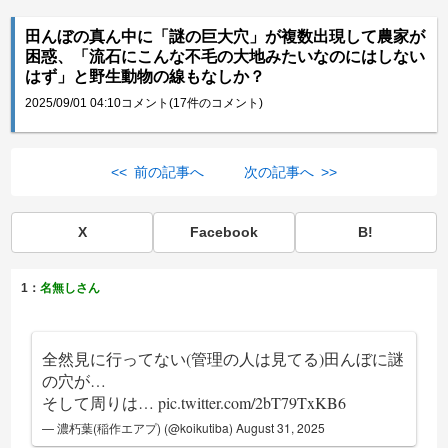
田んぼの真ん中に「謎の巨大穴」が複数出現して農家が
困惑、「流石にこんな不毛の大地みたいなのにはしない
はず」と野生動物の線もなしか？
2025/09/01 04:10
コメント(17件のコメント)
<< 前の記事へ
次の記事へ >>
X
Facebook
B!
1：
名無しさん
全然見に行ってない(管理の人は見てる)田んぼに謎
の穴が…
そして周りは…
pic.twitter.com/2bT79TxKB6
— 濃朽葉(稲作エアプ) (@koikutiba)
August 31, 2025