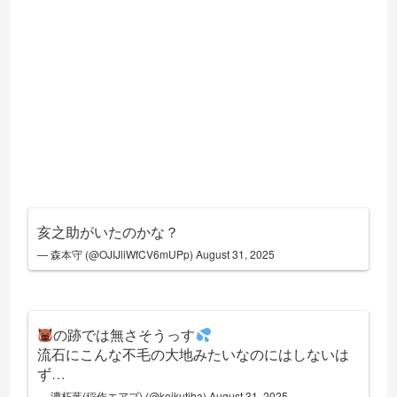
亥之助がいたのかな？
— 森本守 (@OJIJliWfCV6mUPp)
August 31, 2025
の跡では無さそうっす
流石にこんな不毛の大地みたいなのにはしないは
ず…
— 濃朽葉(稲作エアプ) (@koikutiba)
August 31, 2025