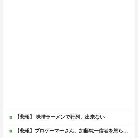
【悲報】 味噌ラーメンで行列、出来ない
【悲報】プロゲーマーさん、加藤純一信者を怒らせてしまった結果、好き嫌い5位にwwwwwwww