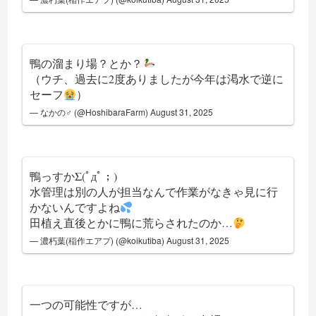
鴨の溜まり場？とか？
（ウチ、過去に2度ありましたが今年は渇水で逆に
セーフ
）
— なかの♂ (@HoshibaraFarm)
August 31, 2025
鴨っすかΣ(ﾟдﾟ；)
水管理は別の人が担当なんで作業がなきゃ見に行
かないんですよね
田植え直後とかに鴨に荒らされたのか…
— 濃朽葉(稲作エアプ) (@koikutiba)
August 31, 2025
一つの可能性ですが…