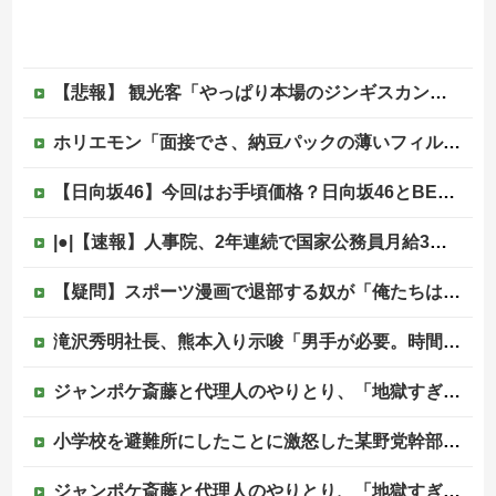
【悲報】 観光客「やっぱり本場のジンギスカンは美味い！」道民ワイ「ぷっｗｗｗｗ」
ホリエモン「面接でさ、納豆パックの薄いフィルムって何のために入っていの？って聞くわけ」
【日向坂46】今回はお手頃価格？日向坂46とBEAMSのコラボが決定！！
|●|【速報】人事院、2年連続で国家公務員月給3%増の「1万5056円」引き上げ勧告 2年で6%超え
【疑問】スポーツ漫画で退部する奴が「俺たちは楽しくやりたかったんだよ」って言い出す理由ｗｗｗｗｗ他
滝沢秀明社長、熊本入り示唆「男手が必要。時間を見つけて行きたい」
ジャンポケ斎藤と代理人のやりとり、「地獄すぎて完全にコントになってる……」と衝撃を受ける人が続出中
小学校を避難所にしたことに激怒した某野党幹部、僅か3文字で論破される偉業を達成してしまい……
ジャンポケ斎藤と代理人のやりとり、「地獄すぎて完全にコントになってる……」と衝撃を受ける人が続出中