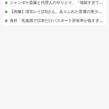
ジャンポケ斎藤と代理人のやりとり、「地獄すぎて完全にコントになってる……」と衝撃を受ける人が続出中
【画像】清宮レイ(23)さん、ありふれた普通の美少女になる
海外「先進国で日本だけパスポート所有率が低すぎる、何故なのか」
中国外務省「日本は原爆落とされて当然。どの国も同情なんかしない」
【移民政策反対】イオンの売り場で唐揚げを食う中国人の子供
Powered by livedoor 相互RSS