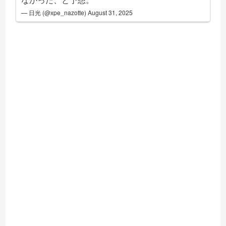
— 日光 (@xpe_nazotte)
August 31, 2025