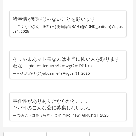
諸事情が犯罪じゃないことを願います
— こくりつさん 9/21(日) 発達障害BAR (@ADHD_oniisan)
Augus
t 31, 2025
そりゃまあマトモな人は本当に怖い人を頼ります
わな。
pic.twitter.com/UwwgOwDSRm
— やぶさめり (@yabusameri)
August 31, 2025
事件性がありありだからかと、、、
ヤバイのこんな公に募集しないよね
— ひみこ（野良うらぎ） (@himiko_new)
August 31, 2025