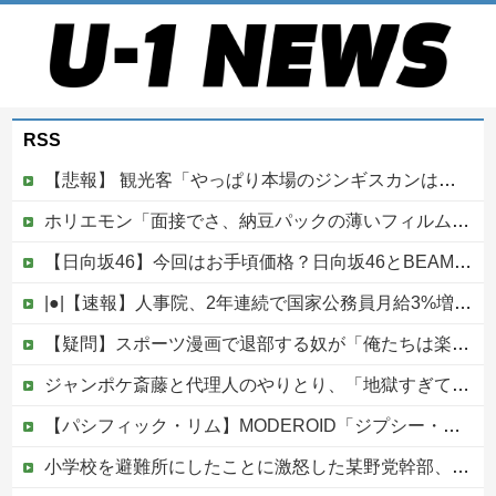
RSS
【悲報】 観光客「やっぱり本場のジンギスカンは美味い！」道民ワイ「ぷっｗｗｗｗ」
ホリエモン「面接でさ、納豆パックの薄いフィルムって何のために入っていの？って聞くわけ」
【日向坂46】今回はお手頃価格？日向坂46とBEAMSのコラボが決定！！
|●|【速報】人事院、2年連続で国家公務員月給3%増の「1万5056円」引き上げ勧告 2年で6%超え
【疑問】スポーツ漫画で退部する奴が「俺たちは楽しくやりたかったんだよ」って言い出す理由ｗｗｗｗｗ他
ジャンポケ斎藤と代理人のやりとり、「地獄すぎて完全にコントになってる……」と衝撃を受ける人が続出中
【パシフィック・リム】MODEROID「ジプシー・デンジャー」プラモデル【10日予約開始】
小学校を避難所にしたことに激怒した某野党幹部、僅か3文字で論破される偉業を達成してしまい……