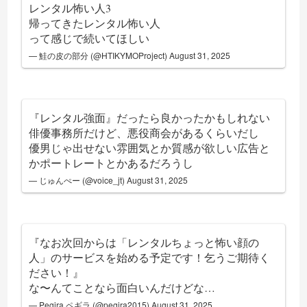
レンタル怖い人3
帰ってきたレンタル怖い人
って感じで続いてほしい
— 鮭の皮の部分 (@HTIKYMOProject)
August 31, 2025
『レンタル強面』だったら良かったかもしれない
俳優事務所だけど、悪役商会があるくらいだし
優男じゃ出せない雰囲気とか質感が欲しい広告と
かポートレートとかあるだろうし
— じゅんぺー (@voice_jt)
August 31, 2025
『なお次回からは「レンタルちょっと怖い顔の
人」のサービスを始める予定です！乞うご期待く
ださい！』
な〜んてことなら面白いんだけどな…
— Pegira ペギラ (@pegira2015)
August 31, 2025