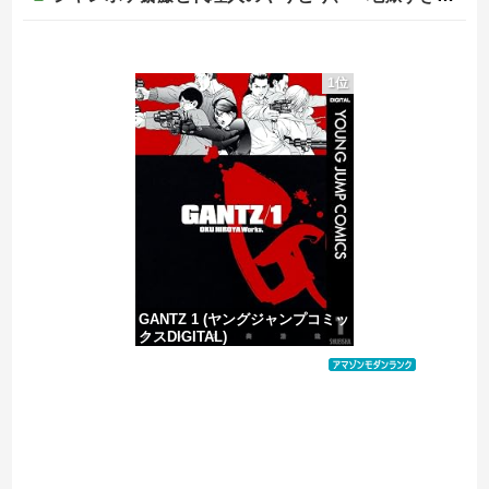
【画像】清宮レイ(23)さん、ありふれた普通の美少女になる
1位
海外「先進国で日本だけパスポート所有率が低すぎる、何故なのか」
中国外務省「日本は原爆落とされて当然。どの国も同情なんかしない」
【移民政策反対】イオンの売り場で唐揚げを食う中国人の子供
GANTZ 1 (ヤングジャンプコミッ
クスDIGITAL)
価格：¥100
Powered by livedoor 相互RSS