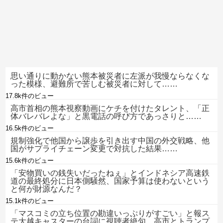
思い通りに動かない熊本被災者に左派が我慢ならなくな
った模様、避難所で苦しむ被災者に対して……
17.8k件のビュー
高市首相の熊本視察動画にケチを付けたタレント、「正
体バレバレよな」と黒電話の呼び方であっさりと……
16.5k件のビュー
規制強化で他国から譲歩を引き出す中国の外交戦略、他
国がサプライチェーン変更で対抗した結果……
15.6k件のビュー
「安物買いの銭失いだったねぇ」とインドネシア高速鉄
道の最終処分に日本側騒然、国家予算は使わないという
と何が財源なんだ？
15.1k件のビュー
「マスコミの立ち位置の勘違いっぷりがすごい」と報ス
テ大越キャスターの台詞に視聴者絶句、高市とトランプ