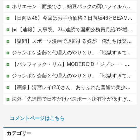
ホリエモン「面接でさ、納豆パックの薄いフィルムって何のために入っていの？って聞くわけ」
【日向坂46】今回はお手頃価格？日向坂46とBEAMSのコラボが決定！！
|●|【速報】人事院、2年連続で国家公務員月給3%増の「1万5056円」引き上げ勧告 2年で6%超え
【疑問】スポーツ漫画で退部する奴が「俺たちは楽しくやりたかったんだよ」って言い出す理由ｗｗｗｗｗ他
ジャンポケ斎藤と代理人のやりとり、「地獄すぎて完全にコントになってる……」と衝撃を受ける人が続出中
【パシフィック・リム】MODEROID「ジプシー・デンジャー」プラモデル【10日予約開始】
ジャンポケ斎藤と代理人のやりとり、「地獄すぎて完全にコントになってる……」と衝撃を受ける人が続出中
【画像】清宮レイ(23)さん、ありふれた普通の美少女になる
海外「先進国で日本だけパスポート所有率が低すぎる、何故なのか」
中国外務省「日本は原爆落とされて当然。どの国も同情なんかしない」
コメントページはこちら
【移民政策反対】イオンの売り場で唐揚げを食う中国人の子供
カテゴリー