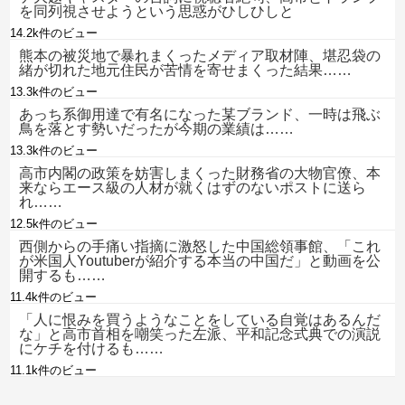
を同列視させようという思惑がひしひしと
14.2k件のビュー
熊本の被災地で暴れまくったメディア取材陣、堪忍袋の
緒が切れた地元住民が苦情を寄せまくった結果……
13.3k件のビュー
あっち系御用達で有名になった某ブランド、一時は飛ぶ
鳥を落とす勢いだったが今期の業績は……
13.3k件のビュー
高市内閣の政策を妨害しまくった財務省の大物官僚、本
来ならエース級の人材が就くはずのないポストに送ら
れ……
12.5k件のビュー
西側からの手痛い指摘に激怒した中国総領事館、「これ
が米国人Youtuberが紹介する本当の中国だ」と動画を公
開するも……
11.4k件のビュー
「人に恨みを買うようなことをしている自覚はあるんだ
な」と高市首相を嘲笑った左派、平和記念式典での演説
にケチを付けるも……
11.1k件のビュー