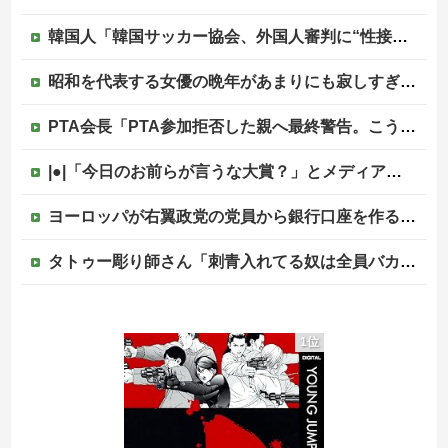
韓国人「韓国サッカー協会、外国人審判に“性接待”報道・・・」→「2002年の審判買収が事実だったのか？」「日本人が言ってたこと正しかったね・・・...
昭和を代表する女優の晩年があまりにも寂しすぎる！と話題に、自身の子供を餓死する寸前までネグレクトした挙句……他
PTA会長「PTA参加拒否した親へ最終警告。こうなってもいい？」
|●|「今日のお前らが言うな大賞？」とメディア関係者の一般人への苦言にツッコミ殺到、被災地の避難所でカメラまわすのは……
ヨーロッパが右翼政党の党員から銀行口座を作る権利を剥奪、そのせいで皮肉すぎる展開に突入しており……
タトゥー彫り師さん「刺青入れてる奴は全員バカです」→30万再生ｗｗｗｗｗｗ
タトゥー彫り師さん「刺青入れてる奴は全員バカです」→30万再生ｗｗｗｗｗｗ
1位
中国、三峡ダムが全開放流。長江流域で深刻な洪水被害
高市総理「物価上昇を上回る賃上げを日本に定着させる」⇒ 国家公務員月給3.51％増へ
中国の海水浴場の映像があまりにも・・・