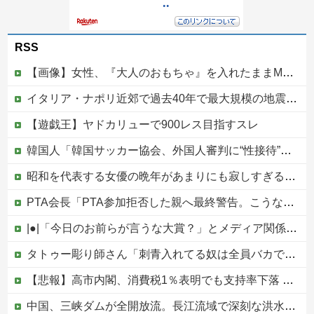
RSS
【画像】女性、『大人のおもちゃ』を入れたままMRI検査を受けた結果 →
イタリア・ナポリ近郊で過去40年で最大規模の地震「M4.7」の揺れを観測
【遊戯王】ヤドカリューで900レス目指すスレ
韓国人「韓国サッカー協会、外国人審判に“性接待”報道・・・」→「2002年の審判買収が事実だったのか？」「日本人が言ってたこと正しかったね・・・...
昭和を代表する女優の晩年があまりにも寂しすぎる！と話題に、自身の子供を餓死する寸前までネグレクトした挙句……他
PTA会長「PTA参加拒否した親へ最終警告。こうなってもいい？」
|●|「今日のお前らが言うな大賞？」とメディア関係者の一般人への苦言にツッコミ殺到、被災地の避難所でカメラまわすのは……
タトゥー彫り師さん「刺青入れてる奴は全員バカです」→30万再生ｗｗｗｗｗｗ
【悲報】高市内閣、消費税1％表明でも支持率下落 →ついに６割割れ
中国、三峡ダムが全開放流。長江流域で深刻な洪水被害