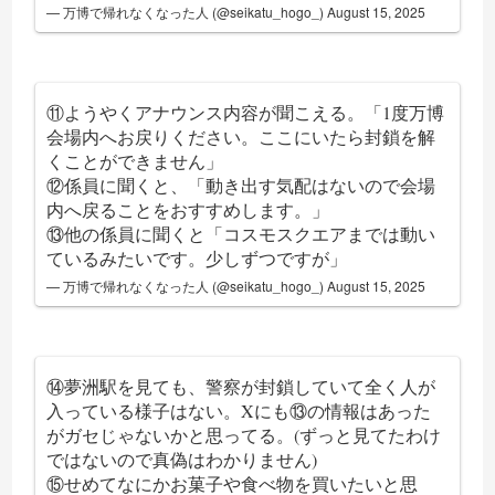
— 万博で帰れなくなった人 (@seikatu_hogo_)
August 15, 2025
⑪ようやくアナウンス内容が聞こえる。「1度万博
会場内へお戻りください。ここにいたら封鎖を解
くことができません」
⑫係員に聞くと、「動き出す気配はないので会場
内へ戻ることをおすすめします。」
⑬他の係員に聞くと「コスモスクエアまでは動い
ているみたいです。少しずつですが」
— 万博で帰れなくなった人 (@seikatu_hogo_)
August 15, 2025
⑭夢洲駅を見ても、警察が封鎖していて全く人が
入っている様子はない。Xにも⑬の情報はあった
がガセじゃないかと思ってる。(ずっと見てたわけ
ではないので真偽はわかりません)
⑮せめてなにかお菓子や食べ物を買いたいと思