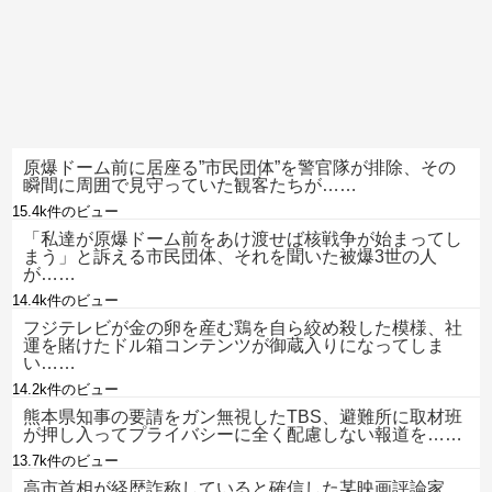
原爆ドーム前に居座る”市民団体”を警官隊が排除、その
瞬間に周囲で見守っていた観客たちが……
15.4k件のビュー
「私達が原爆ドーム前をあけ渡せば核戦争が始まってし
まう」と訴える市民団体、それを聞いた被爆3世の人
が……
14.4k件のビュー
フジテレビが金の卵を産む鶏を自ら絞め殺した模様、社
運を賭けたドル箱コンテンツが御蔵入りになってしま
い……
14.2k件のビュー
熊本県知事の要請をガン無視したTBS、避難所に取材班
が押し入ってプライバシーに全く配慮しない報道を……
13.7k件のビュー
高市首相が経歴詐称していると確信した某映画評論家、