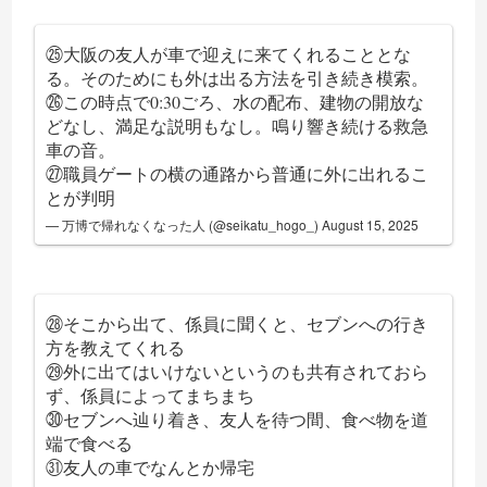
㉕大阪の友人が車で迎えに来てくれることとな
る。そのためにも外は出る方法を引き続き模索。
㉖この時点で0:30ごろ、水の配布、建物の開放な
どなし、満足な説明もなし。鳴り響き続ける救急
車の音。
㉗職員ゲートの横の通路から普通に外に出れるこ
とが判明
— 万博で帰れなくなった人 (@seikatu_hogo_)
August 15, 2025
㉘そこから出て、係員に聞くと、セブンへの行き
方を教えてくれる
㉙外に出てはいけないというのも共有されておら
ず、係員によってまちまち
㉚セブンへ辿り着き、友人を待つ間、食べ物を道
端で食べる
㉛友人の車でなんとか帰宅