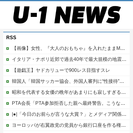
RSS
【画像】女性、『大人のおもちゃ』を入れたままMRI検査を受けた結果 →
イタリア・ナポリ近郊で過去40年で最大規模の地震「M4.7」の揺れを観測
【遊戯王】ヤドカリューで900レス目指すスレ
韓国人「韓国サッカー協会、外国人審判に“性接待”報道・・・」→「2002年の審判買収が事実だったのか？」「日本人が言ってたこと正しかったね・・・...
昭和を代表する女優の晩年があまりにも寂しすぎる！と話題に、自身の子供を餓死する寸前までネグレクトした挙句……他
PTA会長「PTA参加拒否した親へ最終警告。こうなってもいい？」
|●|「今日のお前らが言うな大賞？」とメディア関係者の一般人への苦言にツッコミ殺到、被災地の避難所でカメラまわすのは……
ヨーロッパが右翼政党の党員から銀行口座を作る権利を剥奪、そのせいで皮肉すぎる展開に突入しており……