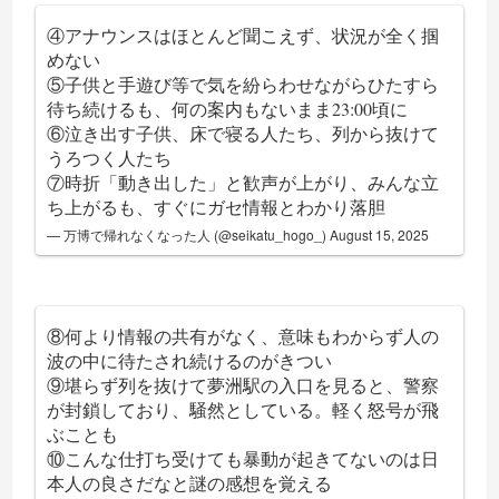
④アナウンスはほとんど聞こえず、状況が全く掴
めない
⑤子供と手遊び等で気を紛らわせながらひたすら
待ち続けるも、何の案内もないまま23:00頃に
⑥泣き出す子供、床で寝る人たち、列から抜けて
うろつく人たち
⑦時折「動き出した」と歓声が上がり、みんな立
ち上がるも、すぐにガセ情報とわかり落胆
— 万博で帰れなくなった人 (@seikatu_hogo_)
August 15, 2025
⑧何より情報の共有がなく、意味もわからず人の
波の中に待たされ続けるのがきつい
⑨堪らず列を抜けて夢洲駅の入口を見ると、警察
が封鎖しており、騒然としている。軽く怒号が飛
ぶことも
⑩こんな仕打ち受けても暴動が起きてないのは日
本人の良さだなと謎の感想を覚える