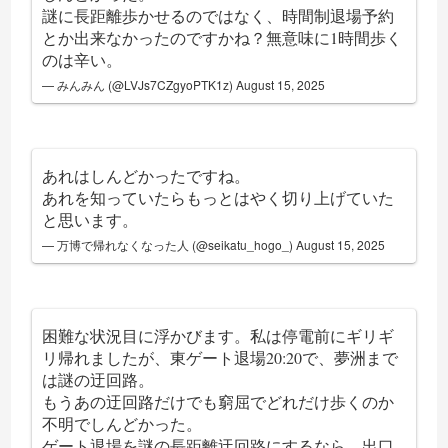
謎に長距離歩かせるのではなく、時間制退場予約
とか出来なかったのですかね？無意味に1時間歩く
のは辛い。
— みんみん (@LVJs7CZgyoPTK1z)
August 15, 2025
あれはしんどかったですね。
あれを知っていたらもっとはやく切り上げていた
と思います。
— 万博で帰れなくなった人 (@seikatu_hogo_)
August 15, 2025
困難な状況目に浮かびます。私は停電前にギリギ
リ帰れましたが、東ゲート退場20:20で、夢洲まで
は謎の迂回路。
もうあの迂回路だけでも窮屈でどれだけ歩くのか
不明でしんどかった。
ゲート退場を謎の長距離迂回路にするなら、出口