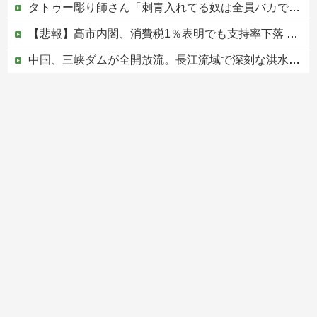
タトゥー彫り師さん「刺青入れてる奴は全員バカです」→30万再生ｗｗｗｗｗｗ
【悲報】高市内閣、消費税1％表明でも支持率下落 →ついに６割割れ
中国、三峡ダムが全開放流。長江流域で深刻な洪水被害
高市総理「物価上昇を上回る賃上げを日本に定着させる」⇒ 国家公務員月給3.51％増へ
中国の海水浴場の映像があまりにも・・・
Powered by livedoor 相互RSS