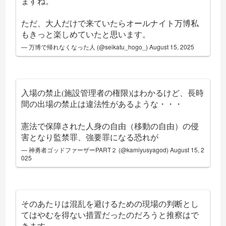
ますね。
ただ、大人だけで来ていたらオールナイト万博私
もきっと楽しめていたと思います。
— 万博で帰れなくなった人 (@seikatu_hogo_)
August 15, 2025
入場の禁止(施設管理者の権限)はわかるけど、長時
間の出場の禁止は違法性があるような・・・
憲法で保障された人身の自由（移動の自由）の侵
害となり監禁罪、強要罪になる恐れが
— 神勇者ゴッドファーザーPART２ (@kamiyusyagod)
August 15, 2
025
そのあたりは混乱を避けるための現場の判断とし
てはやむを得ない措置だったのだろうと推察はで
きます。