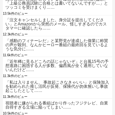
「上級公務員試験に合格とは書いてないんですが…」と
ツッコミを受けまくり……
13.5k件のビュー
「注文キャンセルしました。身分証を提出してくださ
い」とAmazonから突然のメール、怪しすぎるのでカス
タマーに確認したら……
12.3k件のビュー
「感動のフィナーレだ」と某野党が達成した偉業に称賛
の声が殺到、なんかヒーロー番組の最終回を見ているよ
うな気分に……
11.6k件のビュー
「近年稀に見るどころの話じゃないぞ」と台風15号の予
想進路に困惑する人が多数、偏西風が全く通用していな
いんだけど……
11.3k件のビュー
「私は入りません、 事故起こさなきゃいい」と保険加入
を勧められた推し活民が反発、保険代が勿体無いし事故
起こしたとして……
11.3k件のビュー
視聴者に嫌がられる番組ばかり作ったフジテレビ、自業
自得すぎる立場に陥ってしまい……
10.5k件のビュー