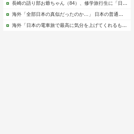
長崎の語り部お爺ちゃん（84）、修学旅行生に「日本も原爆を持たないと負ける」と言われびっくり！ 被団協代表（85）も中学生に「核を持たないで日本...
海外「全部日本の真似だったのか…」 日本の普通のテレビ番組が最新SNSの数十年先を行っていたと話題に
海外「日本の電車旅で最高に気分を上げてくれるものがコレ！」→「分かるよ、凄くワクワクする・・・！」【海外の反応】
避難所にベッドがない！と文句たらたらだった左派、実際に避難所にベッドが搬入されてしまった結果……
【やりかねん】永住許可厳格化で中国SNSでは…
Powered by livedoor 相互RSS