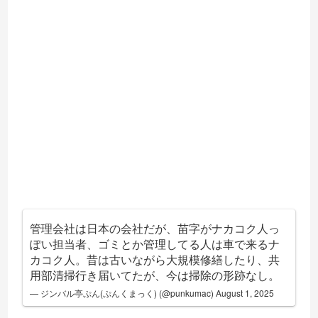
管理会社は日本の会社だが、苗字がナカコク人っ
ぽい担当者、ゴミとか管理してる人は車で来るナ
カコク人。昔は古いながら大規模修繕したり、共
用部清掃行き届いてたが、今は掃除の形跡なし。
— ジンバル亭ぷん(ぷんくまっく) (@punkumac)
August 1, 2025