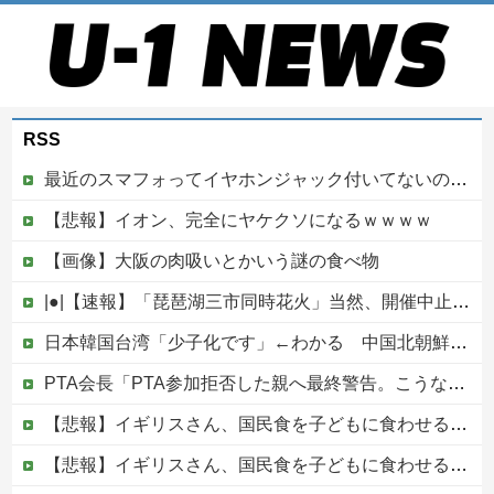
RSS
最近のスマフォってイヤホンジャック付いてないの?
【悲報】イオン、完全にヤケクソになるｗｗｗｗ
【画像】大阪の肉吸いとかいう謎の食べ物
|●|【速報】「琵琶湖三市同時花火」当然、開催中止を発表 主催「今後案内するので個別返信できません」返金明言なく今後ご案内で終わる
日本韓国台湾「少子化です」←わかる 中国北朝鮮「少子化です」←強権国家でも止められないのかよ他
PTA会長「PTA参加拒否した親へ最終警告。こうなってもいい？」
【悲報】イギリスさん、国民食を子どもに食わせるのを諦めるｗｗｗｗｗｗｗ
【悲報】イギリスさん、国民食を子どもに食わせるのを諦めるｗｗｗｗｗｗｗ