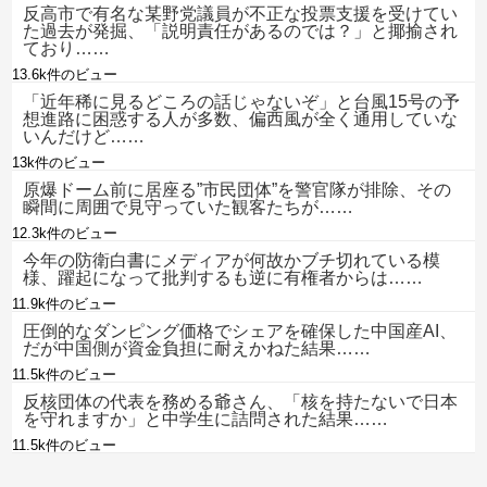
反高市で有名な某野党議員が不正な投票支援を受けてい
た過去が発掘、「説明責任があるのでは？」と揶揄され
ており……
13.6k件のビュー
「近年稀に見るどころの話じゃないぞ」と台風15号の予
想進路に困惑する人が多数、偏西風が全く通用していな
いんだけど……
13k件のビュー
原爆ドーム前に居座る”市民団体”を警官隊が排除、その
瞬間に周囲で見守っていた観客たちが……
12.3k件のビュー
今年の防衛白書にメディアが何故かブチ切れている模
様、躍起になって批判するも逆に有権者からは……
11.9k件のビュー
圧倒的なダンピング価格でシェアを確保した中国産AI、
だが中国側が資金負担に耐えかねた結果……
11.5k件のビュー
反核団体の代表を務める爺さん、「核を持たないで日本
を守れますか」と中学生に詰問された結果……
11.5k件のビュー