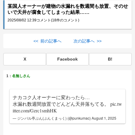
某国人オーナーが建物の水漏れを数週間も放置、そのせ
いで天井が腐食してしまった結果……
2025/08/02 12:39
コメント(18件のコメント)
<< 前の記事へ
次の記事へ >>
X
Facebook
B!
1：
名無しさん
ナカコク人オーナーに変わったら…
水漏れ数週間放置でどんどん天井落ちてる。
pic.tw
itter.com/Gzrc1smhHK
— ジンバル亭ぷん(ぷんくまっく) (@punkumac)
August 1, 2025