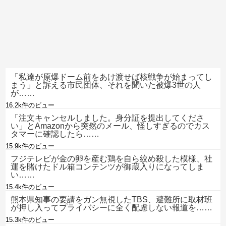
「私達が原爆ドーム前をあけ渡せば核戦争が始まってし
まう」と訴える市民団体、それを聞いた被爆3世の人
が……
16.2k件のビュー
「注文キャンセルしました。身分証を提出してくださ
い」とAmazonから突然のメール、怪しすぎるのでカス
タマーに確認したら……
15.9k件のビュー
フジテレビが金の卵を産む鶏を自ら絞め殺した模様、社
運を賭けたドル箱コンテンツが御蔵入りになってしま
い……
15.4k件のビュー
熊本県知事の要請をガン無視したTBS、避難所に取材班
が押し入ってプライバシーに全く配慮しない報道を……
15.3k件のビュー