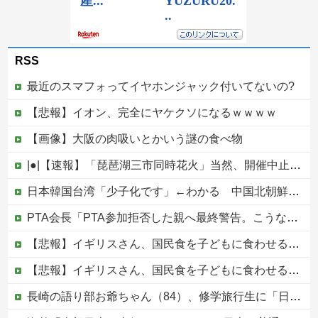
RSS
最近のスマフォってイヤホンジャック付いてないの?
【悲報】イオン、完全にヤケクソになるｗｗｗｗ
【画像】大阪の肉吸いとかいう謎の食べ物
|●|【速報】「琵琶湖三市同時花火」当然、開催中止を発表 主催「今後案内するので個別返信できません」返金明言なく今後ご案内で終わる
日本韓国台湾「少子化です」←わかる 中国北朝鮮「少子化です」←強権国家でも止められないのかよ他
PTA会長「PTA参加拒否した親へ最終警告。こうなってもいい？」
【悲報】イギリスさん、国民食を子どもに食わせるのを諦めるｗｗｗｗｗｗｗ
【悲報】イギリスさん、国民食を子どもに食わせるのを諦めるｗｗｗｗｗｗｗ
長崎の語り部お爺ちゃん（84）、修学旅行生に「日本も原爆を持たないと負ける」と言われびっくり！ 被団協代表（85）も中学生に「核を持たないで日本...