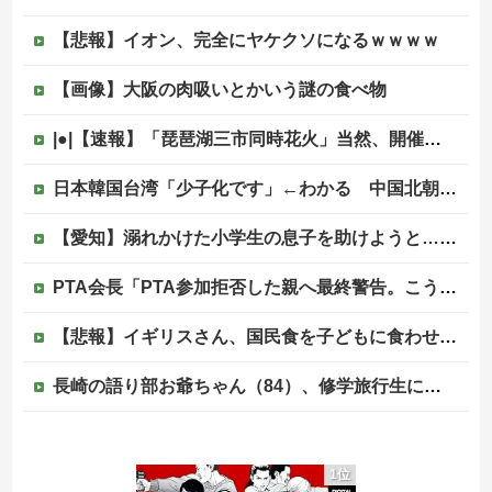
【悲報】イオン、完全にヤケクソになるｗｗｗｗ
【画像】大阪の肉吸いとかいう謎の食べ物
|●|【速報】「琵琶湖三市同時花火」当然、開催中止を発表 主催「今後案内するので個別返信できません」返金明言なく今後ご案内で終わる
日本韓国台湾「少子化です」←わかる 中国北朝鮮「少子化です」←強権国家でも止められないのかよ他
【愛知】溺れかけた小学生の息子を助けようと…40歳父親が溺れ死亡 家族3人で川遊びに 息子は妻に助けられる
PTA会長「PTA参加拒否した親へ最終警告。こうなってもいい？」
【悲報】イギリスさん、国民食を子どもに食わせるのを諦めるｗｗｗｗｗｗｗ
長崎の語り部お爺ちゃん（84）、修学旅行生に「日本も原爆を持たないと負ける」と言われびっくり！ 被団協代表（85）も中学生に「核を持たないで日本...
海外「全部日本の真似だったのか…」 日本の普通のテレビ番組が最新SNSの数十年先を行っていたと話題に
1位
海外「日本の電車旅で最高に気分を上げてくれるものがコレ！」→「分かるよ、凄くワクワクする・・・！」【海外の反応】