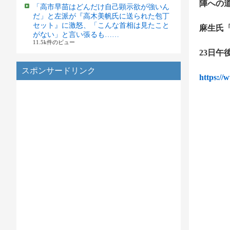
陣への
「高市早苗はどんだけ自己顕示欲が強いん
だ」と左派が『高木美帆氏に送られた包丁
セット』に激怒、「こんな首相は見たこと
麻生氏
がない」と言い張るも……
11.5k件のビュー
23日午
スポンサードリンク
https:/