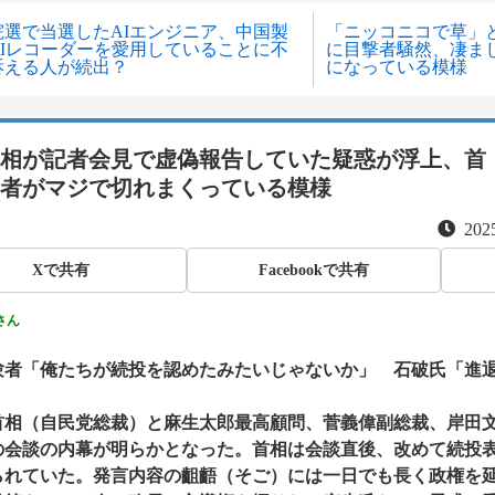
院選で当選したAIエンジニア、中国製
「ニッコニコで草」
AIレコーダーを愛用していることに不
に目撃者騒然、凄ま
訴える人が続出？
になっている模様
相が記者会見で虚偽報告していた疑惑が浮上、首
者がマジで切れまくっている模様
2025
Xで共有
Facebookで共有
さん
験者「俺たちが続投を認めたみたいじゃないか」 石破氏「進
首相（自民党総裁）と麻生太郎最高顧問、菅義偉副総裁、岸田文
の会談の内幕が明らかとなった。首相は会談直後、改めて続投
られていた。発言内容の齟齬（そご）には一日でも長く政権を