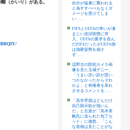
乖離（かいり）がある。
自分が猛暑に襲われる
と為すすべべもなくダ
メージを受けてしま
い……
FIFAとUEFAの争いが凄
まじい泥沼状態に突
入、UEFAの要求を呑ん
4BBQIY/
だFIFAだったがUEFA側
は強硬姿勢を崩さ
ず……
辺野古の防犯カメラ画
像を見た玉城デニー、
「うまい言い訳が思い
つかなかったからそれ
かよ」と有権者を呆れ
させるコメントを……
「高市早苗はどんだけ
自己顕示欲が強いん
だ」と左派が『高木美
帆氏に送られた包丁セ
ット』に激怒、「こん
な首相は見たことがな