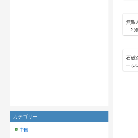
無敵
— 2 (@
石破
— もふも
カテゴリー
中国