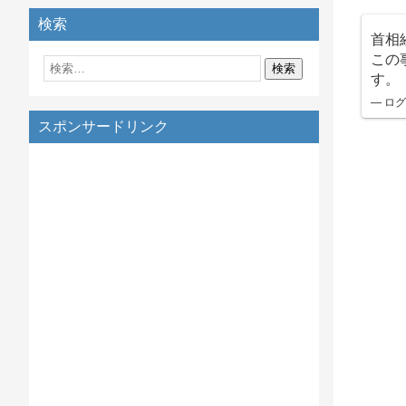
検索
首相
この
す。
— ログ
スポンサードリンク