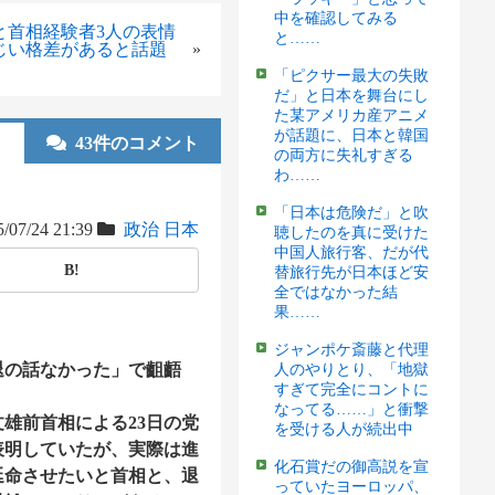
中を確認してみる
と首相経験者3人の表情
と……
じい格差があると話題
»
「ピクサー最大の失敗
だ」と日本を舞台にし
た某アメリカ産アニメ
が話題に、日本と韓国
43件のコメント
の両方に失礼すぎる
わ……
「日本は危険だ」と吹
/07/24 21:39
政治
日本
聴したのを真に受けた
中国人旅行客、だが代
B!
替旅行先が日本ほど安
全ではなかった結
果……
ジャンポケ斎藤と代理
退の話なかった」で齟齬
人のやりとり、「地獄
すぎて完全にコントに
なってる……」と衝撃
雄前首相による23日の党
を受ける人が続出中
表明していたが、実際は進
化石賞だの御高説を宣
延命させたいと首相と、退
っていたヨーロッパ、