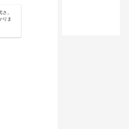
劣さ。
かりま