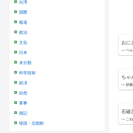
台湾
国際
報道
政治
おに
文化
— ペルカ
日本
未分類
科学技術
ちゃ
経済
— 炒飯 
自然
軍事
石破
雑記
— こ
韓国・北朝鮮