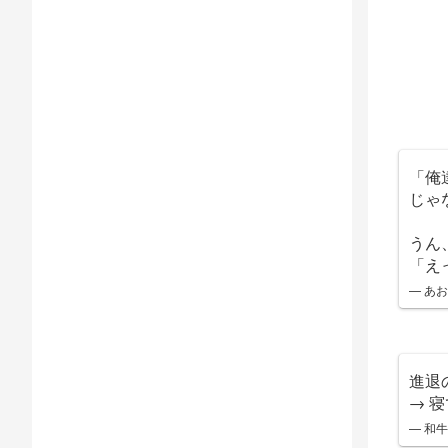
「俺
じゃ
うん
「え
— あ
進退
→ 
— 和牛