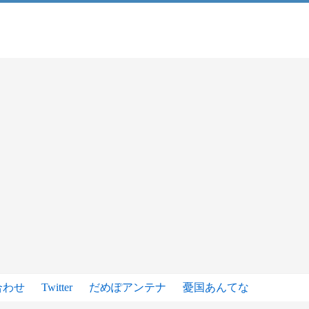
合わせ
Twitter
だめぽアンテナ
憂国あんてな