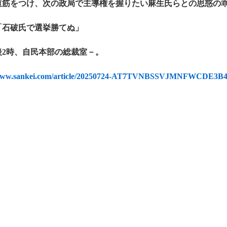
道筋をつけ、次の政局で主導権を握りたい麻生氏らとの思惑の
「石破氏で選挙勝てぬ」
後2時、自民本部の総裁室－。
/www.sankei.com/article/20250724-AT7TVNBSSVJMNFWCDE3B