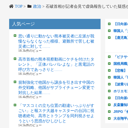
TOP
>
政治
>
石破首相が記者会見で虚偽報告していた疑惑
人気ページ
思い通りに動かない熊本被災者に左派が我
慢ならなくなった模様、避難所で苦しむ被
災者に対して……
18.3k件のビュー
高市首相の熊本視察動画にケチを付けたタ
レント、「正体バレバレよな」と黒電話の
呼び方であっさりと……
18.1k件のビュー
規制強化で他国から譲歩を引き出す中国の
外交戦略、他国がサプライチェーン変更で
対抗した結果……
16.4k件のビュー
「マスコミの立ち位置の勘違いっぷりがす
ごい」と報ステ大越キャスターの台詞に視
聴者絶句、高市とトランプを同列視させよ
うという思惑がひしひしと
14.5k件のビュー