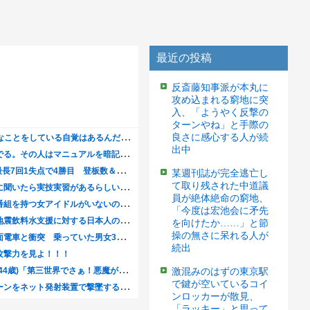
最近の投稿
反斎藤知事派が本丸に
攻め込まれる窮地に突
入、「ようやく反撃の
ターンやね」と手際の
良さに感心する人が続
出中
某週刊誌が完全逃亡し
て取り残された中道議
員が絶体絶命の窮地、
「今度は宏池会に矛先
を向けたか……」と節
操の無さに呆れる人が
続出
激混みのはずの東京駅
で鍵が空いているコイ
ンロッカーが散見、
「ラッキー」と思って