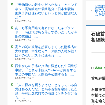
「安物買いの銭失いだったねぇ」とインド
参議
ネシア高速鉄道の最終処分に日本側騒然、
«
造の
国家予算は使わないというと何が財源なん
安を
だ？
14.5k件のビュー
あっち系御用達で有名になった某ブラン
ド、一時は飛ぶ鳥を落とす勢いだったが今
石破首
期の業績は……
相経験
13.3k件のビュー
高市内閣の政策を妨害しまくった財務省の
大物官僚、本来ならエース級の人材が就く
はずのないポストに送られ……
12.8k件のビュー
西側からの手痛い指摘に激怒した中国総領
1：
名無し
事館、「これが米国人Youtuberが紹介する
本当の中国だ」と動画を公開するも……
12.2k件のビュー
首相経
「人に恨みを買うようなことをしている自
覚はあるんだな」と高市首相を嘲笑った左
石破茂
派、平和記念式典での演説にケチを付ける
本部で
も……
退を迫
11.7k件のビュー