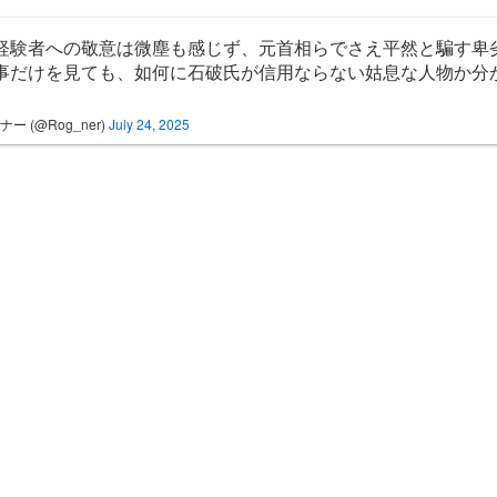
経験者への敬意は微塵も感じず、元首相らでさえ平然と騙す卑
事だけを見ても、如何に石破氏が信用ならない姑息な人物か分
ナー (@Rog_ner)
July 24, 2025