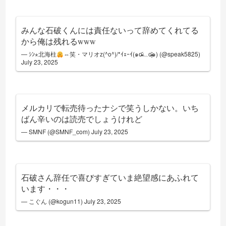
みんな石破くんには責任ないって辞めてくれてる
から俺は残れるwww
— ｼﾝ⋆北海柱
⇔笑・マリオz(^o^)/*ｲｪｰｲ(๑o̴̶̷᷄﹏o̴̶̷̥᷅๑) (@speak5825)
July 23, 2025
メルカリで転売待ったナシで笑うしかない。いち
ばん辛いのは読売でしょうけれど
— SMNF (@SMNF_com)
July 23, 2025
石破さん辞任で喜びすぎていま絶望感にあふれて
います・・・
— こぐん (@kogun11)
July 23, 2025