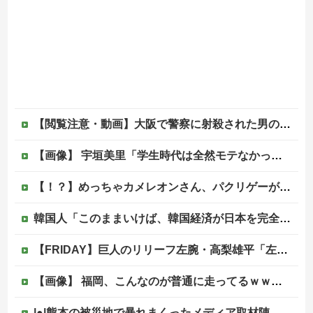
【閲覧注意・動画】大阪で警察に射殺された男の動画、エグい 撃たれてから叫びながら苦しみもがいて死ぬ
【画像】 宇垣美里「学生時代は全然モテなかったです」←これほんまかぁ？w w w w w w w w
【！？】めっちゃカメレオンさん、パクリゲーがスイッチに登場してしまうｗｗｗｗｗｗｗｗｗｗ
韓国人「このままいけば、韓国経済が日本を完全に圧倒することになるのは既定路線ですよね・・・？」
【FRIDAY】巨人のリリーフ左腕・高梨雄平「左手薬指に指輪」でお泊まり不倫愛他
【画像】 福岡、こんなのが普通に走ってるｗｗｗｗｗｗｗｗｗｗｗｗｗｗｗｗｗｗｗｗｗｗｗｗｗｗｗｗｗｗｗｗｗｗｗｗｗｗｗｗ
|●|熊本の被災地で暴れまくったメディア取材陣、堪忍袋の緒が切れた地元住民が苦情を寄せまくった結果……