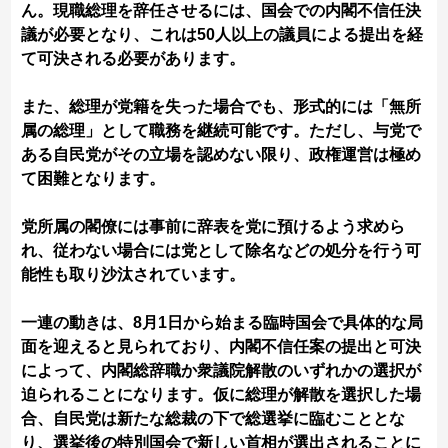
ん。現職総理を辞任させるには、国会での内閣不信任決
議が必要となり、これは50人以上の議員による提出を経
て可決される必要があります。
また、総理が党籍を失った場合でも、形式的には「無所
属の総理」として職務を継続可能です。ただし、与党で
ある自民党がその立場を認めない限り、政権運営は極め
て困難となります。
党所属の閣僚には事前に辞表を党に預けるよう求めら
れ、従わない場合には党として除名などの処分を行う可
能性も取り沙汰されています。
一連の動きは、8月1日から始まる臨時国会で具体的な局
面を迎えると見られており、内閣不信任案の提出と可決
によって、内閣総辞職か衆議院解散のいずれかの選択が
迫られることになります。仮に総理が解散を選択した場
合、自民党は新たな総裁の下で総選挙に臨むこととな
り、選挙後の特別国会で新しい首相が選出されることに