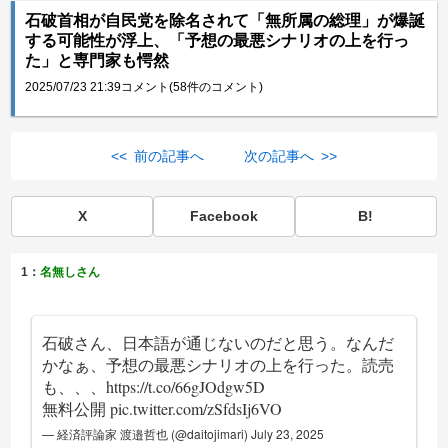
石破首相が自民党を除名されて「無所属の総理」が爆誕
する可能性が浮上、「予想の最悪シナリオの上を行っ
た」と専門家も愕然
2025/07/23 21:39
コメント(58件のコメント)
<< 前の記事へ
次の記事へ >>
X
Facebook
B!
1：
名無しさん
石破さん、日本語が通じないのだと思う。なんだ
かなぁ、予想の最悪シナリオの上を行った。読売
も、、、
https://t.co/66gJOdgw5D
無料公開
pic.twitter.com/zSfdsIj6VO
— 経済評論家 渡邉哲也 (@daitojimari)
July 23, 2025