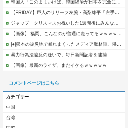
韓国人「このままいけば、韓国経済が日本を完全に圧倒することになるのは既定路線ですよね・・・？」
【FRIDAY】巨人のリリーフ左腕・高梨雄平「左手薬指に指輪」でお泊まり不倫愛他
ジャップ「クリスマスお祝いした1週間後にみんなで神社行きます」←これ
【画像】 福岡、こんなのが普通に走ってるｗｗｗｗｗｗｗｗｗｗｗｗｗｗｗｗｗｗｗｗｗｗｗｗｗｗｗｗｗｗｗｗｗｗｗｗｗｗｗｗ
|●|熊本の被災地で暴れまくったメディア取材陣、堪忍袋の緒が切れた地元住民が苦情を寄せまくった結果……
暴力行為法違反の疑いで、毎日新聞記者を逮捕
【画像】最新のライザ、まだイケるｗｗｗｗｗ
中国政府、強烈な不満を表明「泥棒が『泥棒を捕まえろ』と叫ぶようなやり口で中国を貶めている」と強く非難！
コメントページはこちら
【移民政策反対】イオンの売り場で唐揚げを食う中国人の子供
カテゴリー
中国
台湾