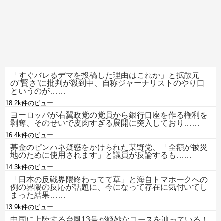
「すぐバレるデマを投稿した理由はこれか」と拡散元
の”賢さ”に批判が殺到中、自称ジャーナリストのやり口
というのが……
18.2k件のビュー
ヨーロッパが右翼政党の党員から銀行口座を作る権利を
剥奪、そのせいで皮肉すぎる展開に突入しており……
16.4k件のビュー
募金のピンハネ疑惑をかけられた某野党、「全額が被災
地のために使用されます」と議員が反論するも……
14.3k件のビュー
「日本の反戦界隈終わってて草」と海自トマホークへの
例の界隈の反応が話題に、今になって存在に気付いてし
まった結果……
13.9k件のビュー
中国に上陸する台風13号が絶妙なコースを辿っている！