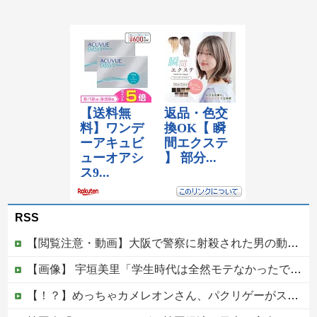
RSS
【閲覧注意・動画】大阪で警察に射殺された男の動画、エグい 撃たれてから叫びながら苦しみもがいて死ぬ
【画像】 宇垣美里「学生時代は全然モテなかったです」←これほんまかぁ？w w w w w w w w
【！？】めっちゃカメレオンさん、パクリゲーがスイッチに登場してしまうｗｗｗｗｗｗｗｗｗｗ