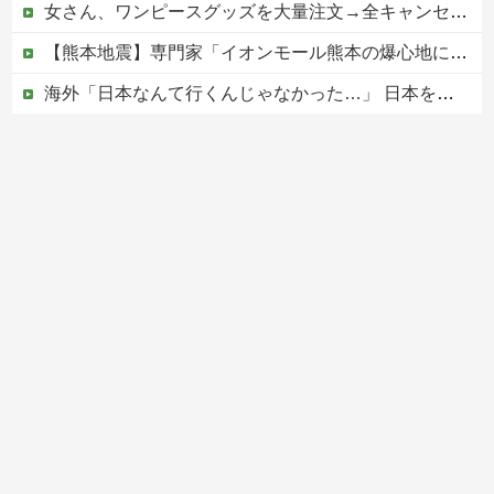
女さん、ワンピースグッズを大量注文→全キャンセルで逮捕ｗｗｗ
【熊本地震】専門家「イオンモール熊本の爆心地に…喫煙所と自販機」警察・消防「」←これ・・・
海外「日本なんて行くんじゃなかった…」 日本を知ってしまったディズニー信者、帰国後『本家』に失望する事態に
ウクライナ、ついに力尽きる
【移民政策反対】イオンの売り場で唐揚げを食う中国人の子供
Powered by livedoor 相互RSS