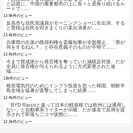
と話題に、中国の重要都市の上に長々と居座り続けるル
ートで……
13.9k件のビュー
反高市な自民党議員がモーニングショーに生出演、する
と普段は自民を叩きまくりの某出演者が……
13.4k件のビュー
兵庫県の左派の既得利権を斎藤知事が全面廃止、「県が
何をするねん？」と存在意義そのものが不明で……
13.4k件のビュー
今まで賛成派から発言権を奪っていた減税反対派、だが
全員に発言権が与えられるように方式変更された途
端……
13k件のビュー
格安電気代のためにインフラ投資を怠った韓国、朝鮮半
島全域を猛暑が直撃してしまった結果……
12.4k件のビュー
「BYD Raccoと違って日本の軽規格では欧州には通用し
ない」と自動車系ライターが示唆、だが速攻で反例を提
示されて即落ち二コマ状態に……
12.3k件のビュー