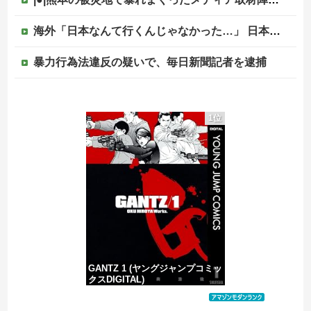
海外「日本なんて行くんじゃなかった…」 日本を知ってしまったディズニー信者、帰国後『本家』に失望する事態に
暴力行為法違反の疑いで、毎日新聞記者を逮捕
暴力行為法違反の疑いで、毎日新聞記者を逮捕
1位
【画像】最新のライザ、まだイケるｗｗｗｗｗ
中国政府、強烈な不満を表明「泥棒が『泥棒を捕まえろ』と叫ぶようなやり口で中国を貶めている」と強く非難！
【移民政策反対】イオンの売り場で唐揚げを食う中国人の子供
GANTZ 1 (ヤングジャンプコミッ
クスDIGITAL)
価格：¥100