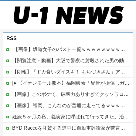
RSS
【画像】坂道女子のバスト一覧ｗｗｗｗｗｗｗｗｗｗｗｗwｗｗｗｗ
【閲覧注意・動画】大阪で警察に射殺された男の動画、エグい 撃たれてから叫びながら苦しみもがいて死ぬ
【朗報】「ドカ食いダイスキ！ もちづきさん」アニメ化！これも露悪漫画なの？
|●|【イオンモール熊本】福岡酸素「配管が損傷しガス漏れ、着火した可能性」高圧ガス保安法などに基づき、経産省に報告
【画像】このボケて、破壊力ありすぎてクッソワロタｗｗｗｗｗｗｗｗｗ他
【画像】 福岡、こんなのが普通に走ってるｗｗｗｗｗｗｗｗｗｗｗｗｗｗｗｗｗｗｗｗｗｗｗｗｗｗｗｗｗｗｗｗｗｗｗｗｗｗｗｗ
妊娠５ヶ月の私、義実家に呼ばれて行ってきた。治療を経て妊娠５ヶ月になった義妹を引き合いに出され、トメから放たれた「耳を疑う理不尽すぎる一言」に愕然←妊娠時期の操作とか超能力者かよ
BYD Raccoを礼賛する連中に自動車評論家が苦言、その投稿に雉で有名な別評論家が噛みついてしまい……