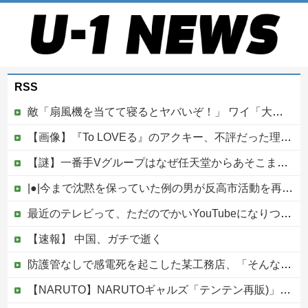
RSS
敵「扇風機を当てて寝るとヤバいぞ！」 ワイ「大丈夫やろｗｗｗ」扇風機ポチー
【画像】『To LOVEる』のアクキー、不評だった理由が明確すぎる
【謎】一番手Vグループはなぜ任天堂からあそこまで寵愛されるんだ？
|●|今まで沈黙を保っていた例の男が反高市活動を再開した模様、財務省を手を組んでの返り咲きが狙いか？
最近のテレビって、ただのでかいYouTubeになりつつあるよな他
【速報】 中国、ガチで逝く
防護管なしで感電死を起こした某工務店、「そんな危険な現場お断りしますわ!と断って正解やったわ」と業者が業界事情を告白
【NARUTO】NARUTOギャルズ「テンテン再販)」フィギュア【明日予約開始】