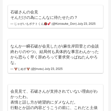
石破さんの会見
そんだけの為にこんなに待たせたの？
— じゃがいもポテトくん
(@Korosuke_Don)
July 23, 2025
なんか一瞬石破が会見したが(麻生岸田菅との会談
終わりのやつ)、結局何も具体的な事言わんかった
から恐らく早く辞めろって要求突っぱねたんやろ
な。
—
じぬす
(@jinusu)
July 23, 2025
会見見て、石破さんが支持されていない理由がわ
かったわ。
表情と話し方が絶望的にダメなんだ。
行動とか話の内容どうこうの前に、これだと土俵