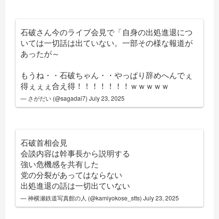
石破さん今のライブ会見で「自身の出処進退につ
いては一切話は出ていない。一部その様な報道が
あったが～
もうね・・石破ちゃん・・やっぱり辞めへんでぇ
得ぇぇぇ合え得！！！！！！！ｗｗｗｗｗ
— さがだい (@sagadai7)
July 23, 2025
石破首相会見
会談内容は幹事長から説明する
強い危機感を共有した
党の分裂があってはならない
出処進退の話は一切出ていない
— 神横瀬鉄道写真館の人 (@kamiyokose_stts)
July 23, 2025