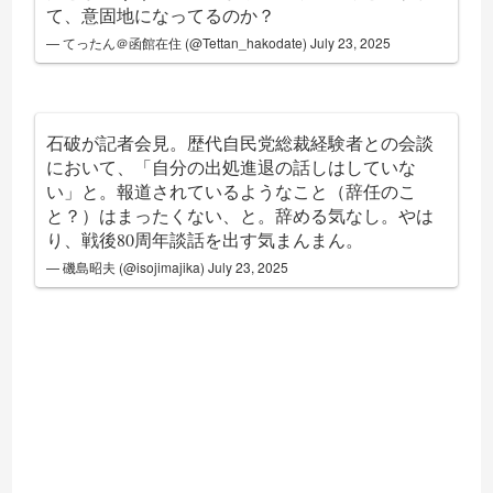
て、意固地になってるのか？
— てったん＠函館在住 (@Tettan_hakodate)
July 23, 2025
石破が記者会見。歴代自民党総裁経験者との会談
において、「自分の出処進退の話しはしていな
い」と。報道されているようなこと（辞任のこ
と？）はまったくない、と。辞める気なし。やは
り、戦後80周年談話を出す気まんまん。
— 磯島昭夫 (@isojimajika)
July 23, 2025