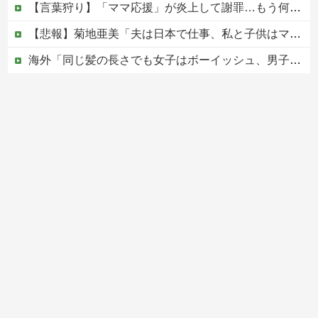
【言葉狩り】「ママ応援」が炎上して謝罪…もう何も言えない
【悲報】菊地亜美「夫は日本で仕事、私と子供はマレーシア、夫は毎月会いに来る」←これどう思う？
海外「同じ髪の長さでも女子はボーイッシュ、男子は女っぽい扱いになる」呼び名が逆転する境界線あるある…？
松のや「ママ応援企画」がなぜ許されない？「窮屈な世の中」に住む不幸、「尊重し合える社会」は遠ざかる一方
【移民政策反対】イオンの売り場で唐揚げを食う中国人の子供
Powered by livedoor 相互RSS