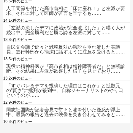
15.5k件のビュー
人工関節を付けた高市首相に「床に座れ！」と左派が要
求、それに対して医師が苦言を呈するも……
14.1k件のビュー
「左派の流したデマに政治が完全敗北した」と嘆く人が
続出中、完全勝利だと勝ち誇る左派に対して……
13.8k件のビュー
自民党会議で延々と減税反対の演説を垂れ流した某議
員、進行幹部から簡潔に話すように注意を受けると……
13.5k件のビュー
現役の精神科医が『高市首相は精神障害者だ』と無断診
断、その結果に左派が歓喜した様子を見せており……
13.2k件のビュー
「すぐバレるデマを投稿した理由はこれか」と拡散元
の”賢さ”に批判が殺到中、自称ジャーナリストのやり口
というのが……
12.9k件のビュー
同志社国際が記者会見で堂々と嘘を付いた疑惑が浮上
中、最新の報告と過去の映像を突き合わせてみると……
10.8k件のビュー