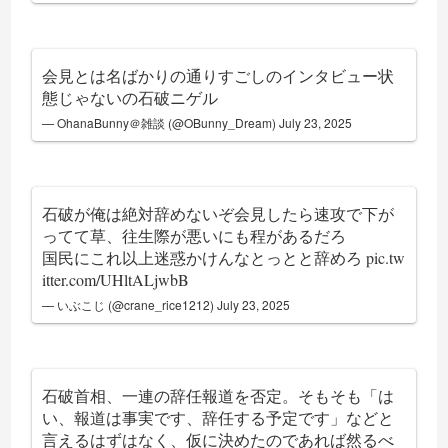
会見とは名ばかりの通りすごしのインタビュー状
態じゃないの石破ニゲル
— OhanaBunny＠雑談 (@OBunny_Dream)
July 23, 2025
石破が俺は絶対辞めないぞ会見したら速攻で下が
ってて草、往生際が悪いにも程があるだろ
国民にこれ以上迷惑かけんなとっとと辞めろ
pic.tw
itter.com/UHltALjwbB
— いぶこじ (@crane_rice1212)
July 23, 2025
石破首相、一連の辞任報道を否定。そもそも「は
い、報道は事実です、辞任する予定です」などと
言えるはずはなく、仮に決めたのであれば然るべ