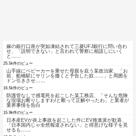
嫁の銀行口座が突如凍結されて三菱UFJ銀行に問い合わ
せ、「説明できない」と言われて警察に相談しにいく
と……
25.5k件のビュー
山手線にベビーカーを乗せた母親を庇う某政治家、「お
前、船橋駅にサリンを撒くと予告した奴……」と周囲を
ドン引きさせ……
16.5k件のビュー
防護管なしで感電死を起こした某工務店、「そんな危険
な現場お断りしますわ!と断って正解やったわ」と業者が
業界事情を告白
15.9k件のビュー
日本産EVが炎上事故を起こした件にEV推進派が歓喜、
「日本国内じゃ全然報道されない」と得意げな様子を見
せるも……