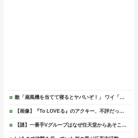
敵「扇風機を当てて寝るとヤバいぞ！」 ワイ「大丈夫やろｗｗｗ」扇風機ポチー
【画像】『To LOVEる』のアクキー、不評だった理由が明確すぎる
【謎】一番手Vグループはなぜ任天堂からあそこまで寵愛されるんだ？