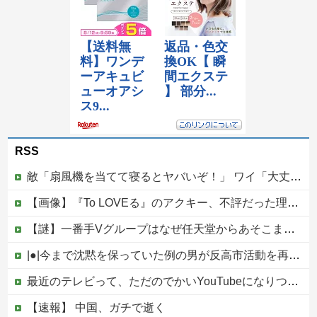
RSS
敵「扇風機を当てて寝るとヤバいぞ！」 ワイ「大丈夫やろｗｗｗ」扇風機ポチー
【画像】『To LOVEる』のアクキー、不評だった理由が明確すぎる
【謎】一番手Vグループはなぜ任天堂からあそこまで寵愛されるんだ？
|●|今まで沈黙を保っていた例の男が反高市活動を再開した模様、財務省を手を組んでの返り咲きが狙いか？
最近のテレビって、ただのでかいYouTubeになりつつあるよな他
【速報】 中国、ガチで逝く