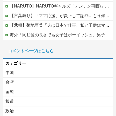
【NARUTO】NARUTOギャルズ「テンテン再販)」フィギュア【明日予約開始】
【言葉狩り】「ママ応援」が炎上して謝罪…もう何も言えない
【悲報】菊地亜美「夫は日本で仕事、私と子供はマレーシア、夫は毎月会いに来る」←これどう思う？
海外「同じ髪の長さでも女子はボーイッシュ、男子は女っぽい扱いになる」呼び名が逆転する境界線あるある…？
松のや「ママ応援企画」がなぜ許されない？「窮屈な世の中」に住む不幸、「尊重し合える社会」は遠ざかる一方
コメントページはこちら
【移民政策反対】イオンの売り場で唐揚げを食う中国人の子供
カテゴリー
中国
台湾
国際
報道
Powered by livedoor 相互RSS
政治