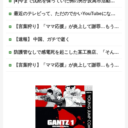
|●|今まで沈黙を保っていた例の男が反高市活動を再開した模様、財務省を手を組んでの返り咲きが狙いか？
最近のテレビって、ただのでかいYouTubeになりつつあるよな他
【言葉狩り】「ママ応援」が炎上して謝罪…もう何も言えない
【速報】 中国、ガチで逝く
防護管なしで感電死を起こした某工務店、「そんな危険な現場お断りしますわ!と断って正解やったわ」と業者が業界事情を告白
【言葉狩り】「ママ応援」が炎上して謝罪…もう何も言えない
【悲報】菊地亜美「夫は日本で仕事、私と子供はマレーシア、夫は毎月会いに来る」←これどう思う？
1位
海外「同じ髪の長さでも女子はボーイッシュ、男子は女っぽい扱いになる」呼び名が逆転する境界線あるある…？
松のや「ママ応援企画」がなぜ許されない？「窮屈な世の中」に住む不幸、「尊重し合える社会」は遠ざかる一方
【移民政策反対】イオンの売り場で唐揚げを食う中国人の子供