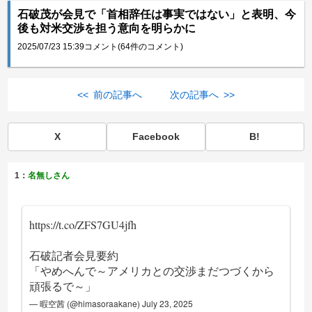
石破茂が会見で「首相辞任は事実ではない」と表明、今
後も対米交渉を担う意向を明らかに
2025/07/23 15:39
コメント(64件のコメント)
<< 前の記事へ
次の記事へ >>
X
Facebook
B!
1：
名無しさん
https://t.co/ZFS7GU4jfh
石破記者会見要約
「やめへんで～アメリカとの交渉まだつづくから
頑張るで～」
— 暇空茜 (@himasoraakane)
July 23, 2025