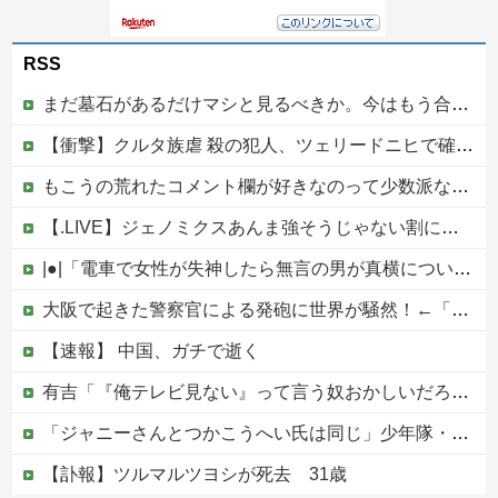
RSS
まだ墓石があるだけマシと見るべきか。今はもう合葬墓ばかり
【衝撃】クルタ族虐 殺の犯人、ツェリードニヒで確定！クロロの演劇のせいで2人も無駄死ににwwww
もこうの荒れたコメント欄が好きなのって少数派なのか？
【.LIVE】ジェノミクスあんま強そうじゃない割に高そうという恐竜デッキの宿命を背負ってる他
|●|「電車で女性が失神したら無言の男が真横についてきた」とタレントが主張、虚言疑惑が出ると「その男の垢を発見した」と追加主張するも……
大阪で起きた警察官による発砲に世界が騒然！←「日本がアメリカ化してきている」（海外の反応）
【速報】 中国、ガチで逝く
有吉「『俺テレビ見ない』って言う奴おかしいだろ。団子屋で『団子食べない』って言うか？」
「ジャニーさんとつかこうへい氏は同じ」少年隊・錦織一清が明かすレジェンドの共通点と我流の演出論
【訃報】ツルマルツヨシが死去 31歳