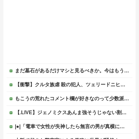
まだ墓石があるだけマシと見るべきか。今はもう合葬墓ばかり
【衝撃】クルタ族虐 殺の犯人、ツェリードニヒで確定！クロロの演劇のせいで2人も無駄死ににwwww
もこうの荒れたコメント欄が好きなのって少数派なのか？
【.LIVE】ジェノミクスあんま強そうじゃない割に高そうという恐竜デッキの宿命を背負ってる他
|●|「電車で女性が失神したら無言の男が真横についてきた」とタレントが主張、虚言疑惑が出ると「その男の垢を発見した」と追加主張するも……