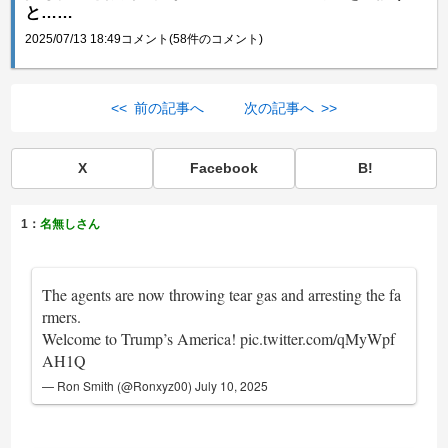
と……
2025/07/13 18:49
コメント(58件のコメント)
<< 前の記事へ
次の記事へ >>
X
Facebook
B!
1：
名無しさん
The agents are now throwing tear gas and arresting the fa
rmers.
Welcome to Trump’s America!
pic.twitter.com/qMyWpf
AH1Q
— Ron Smith (@Ronxyz00)
July 10, 2025