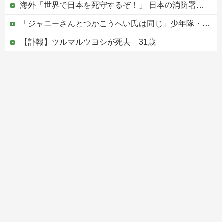
海外「世界で日本を死守するぞ！」 日本の消防署を訪れたちびっ子集団が世界をメロメロに
「ジャニーさんとつかこうへい氏は同じ」少年隊・錦織一清が明かすレジェンドの共通点と我流の演出論
【訃報】ツルマルツヨシが死去 31歳
【速報】病院の屋上で「死神に扮して」患者をじっと見つめていた男性を逮捕
【移民政策反対】イオンの売り場で唐揚げを食う中国人の子供
Powered by livedoor 相互RSS