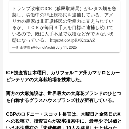
トランプ政権のICE（移民取締局）がレタス畑を急
襲し、労働中の非正規移民を逮捕している。アメ
リカの農家は非正規移民の労働力に支えられてい
るが、ＩＣＥが毎日３千人を目標に逮捕し続けて
いるので、既に人手不足で収穫などができない状
態になっている。
https://t.co/1pRvKreaAZ
— 町山智浩 (@TomoMachi)
July 11, 2025
ICE捜査官は木曜日、カリフォルニア州カマリロとカー
ピンテリアの大麻栽培場を捜索した。
両方の大麻施設は、世界最大の大麻花ブランドのひとつ
を自称するグラスハウスブランズ社が所有している。
CBPのロドニー・スコット長官は、木曜日と金曜日のX
への投稿で、捜査官らが家宅捜索中に、最年少で14歳と
いう不法滞在の「未成年者」10人を発見したと述べた。