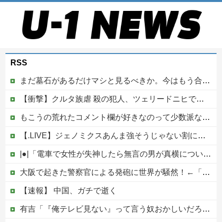
RSS
まだ墓石があるだけマシと見るべきか。今はもう合葬墓ばかり
【衝撃】クルタ族虐 殺の犯人、ツェリードニヒで確定！クロロの演劇のせいで2人も無駄死ににwwww
もこうの荒れたコメント欄が好きなのって少数派なのか？
【.LIVE】ジェノミクスあんま強そうじゃない割に高そうという恐竜デッキの宿命を背負ってる他
|●|「電車で女性が失神したら無言の男が真横についてきた」とタレントが主張、虚言疑惑が出ると「その男の垢を発見した」と追加主張するも……
大阪で起きた警察官による発砲に世界が騒然！←「日本がアメリカ化してきている」（海外の反応）
【速報】 中国、ガチで逝く
有吉「『俺テレビ見ない』って言う奴おかしいだろ。団子屋で『団子食べない』って言うか？」