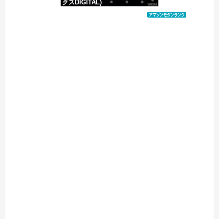
クスDIGITAL)
価格：¥100
Powered by livedoor 相互RSS