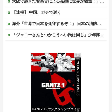
大阪で起きた警察官による発砲に世界が騒然！←「日本がアメリカ化してきている」（海外の反応）
【速報】 中国、ガチで逝く
海外「世界で日本を死守するぞ！」 日本の消防署を訪れたちびっ子集団が世界をメロメロに
「ジャニーさんとつかこうへい氏は同じ」少年隊・錦織一清が明かすレジェンドの共通点と我流の演出論
【悲報】高市首相の“個人的なSNS投稿”で習近平ブチギレ説ｗｗｗｗｗ
1位
【訃報】ツルマルツヨシが死去 31歳
【速報】病院の屋上で「死神に扮して」患者をじっと見つめていた男性を逮捕
【移民政策反対】イオンの売り場で唐揚げを食う中国人の子供
GANTZ 1 (ヤングジャンプコミッ