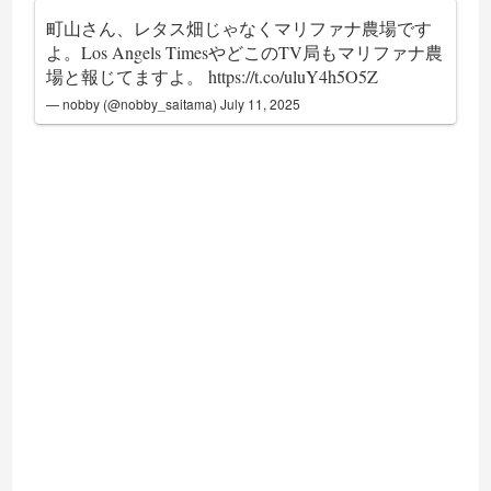
町山さん、レタス畑じゃなくマリファナ農場です
よ。Los Angels TimesやどこのTV局もマリファナ農
場と報じてますよ。
https://t.co/uluY4h5O5Z
— nobby (@nobby_saitama)
July 11, 2025