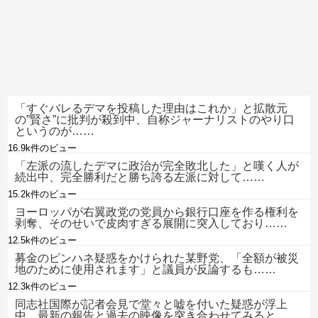
「すぐバレるデマを投稿した理由はこれか」と拡散元
の”賢さ”に批判が殺到中、自称ジャーナリストのやり口
というのが……
16.9k件のビュー
「左派の流したデマに政治が完全敗北した」と嘆く人が
続出中、完全勝利だと勝ち誇る左派に対して……
15.2k件のビュー
ヨーロッパが右翼政党の党員から銀行口座を作る権利を
剥奪、そのせいで皮肉すぎる展開に突入しており……
12.5k件のビュー
募金のピンハネ疑惑をかけられた某野党、「全額が被災
地のために使用されます」と議員が反論するも……
12.3k件のビュー
同志社国際が記者会見で堂々と嘘を付いた疑惑が浮上
中、最新の報告と過去の映像を突き合わせてみると……