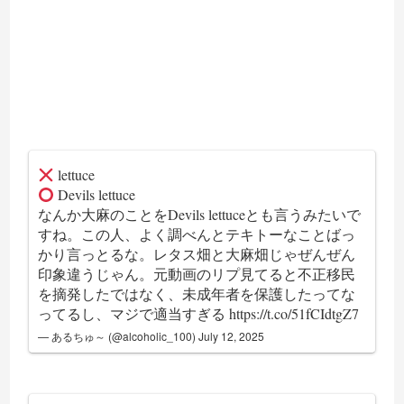
lettuce
Devils lettuce
なんか大麻のことをDevils lettuceとも言うみたいで
すね。この人、よく調べんとテキトーなことばっ
かり言っとるな。レタス畑と大麻畑じゃぜんぜん
印象違うじゃん。元動画のリプ見てると不正移民
を摘発したではなく、未成年者を保護したってな
ってるし、マジで適当すぎる
https://t.co/51fCIdtgZ7
— あるちゅ～ (@alcoholic_100)
July 12, 2025