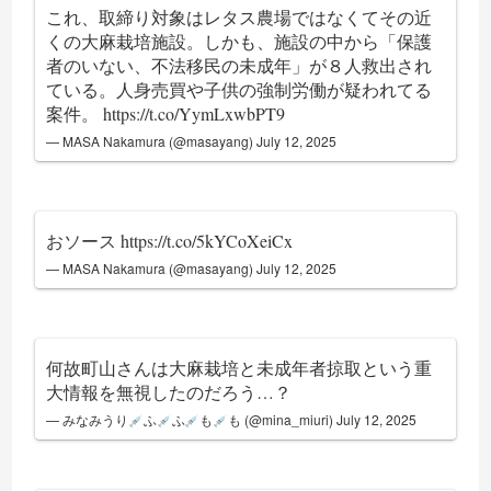
これ、取締り対象はレタス農場ではなくてその近
くの大麻栽培施設。しかも、施設の中から「保護
者のいない、不法移民の未成年」が８人救出され
ている。人身売買や子供の強制労働が疑われてる
案件。
https://t.co/YymLxwbPT9
— MASA Nakamura (@masayang)
July 12, 2025
おソース
https://t.co/5kYCoXeiCx
— MASA Nakamura (@masayang)
July 12, 2025
何故町山さんは大麻栽培と未成年者掠取という重
大情報を無視したのだろう…？
— みなみうり
ふ
ふ
も
も (@mina_miuri)
July 12, 2025