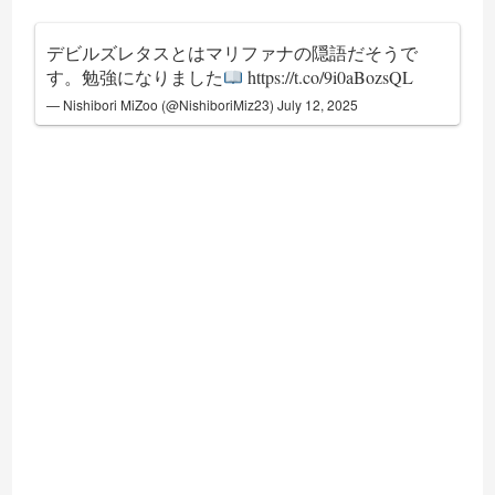
デビルズレタスとはマリファナの隠語だそうで
す。勉強になりました
https://t.co/9i0aBozsQL
— Nishibori MiZoo (@NishiboriMiz23)
July 12, 2025