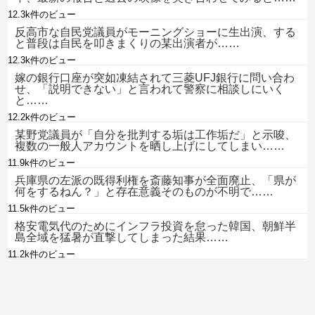
12.3k件のビュー
反高市な自民党議員がモーニングショーに生出演、する
と普段は自民を叩きまくりの某出演者が……
12.3k件のビュー
嫁の銀行口座が突如凍結されて三菱UFJ銀行に問い合わ
せ、「説明できない」と言われて警察に相談しにいく
と……
12.2k件のビュー
某野党議員が「自分を批判する垢は工作垢だ」と示唆、
複数の一般人アカウントを晒し上げにしてしまい……
11.9k件のビュー
兵庫県の左派の既得利権を斎藤知事が全面廃止、「県が
何をするねん？」と存在意義そのものが不明で……
11.5k件のビュー
格安電気代のためにインフラ投資を怠った韓国、朝鮮半
島全域を猛暑が直撃してしまった結果……
11.2k件のビュー