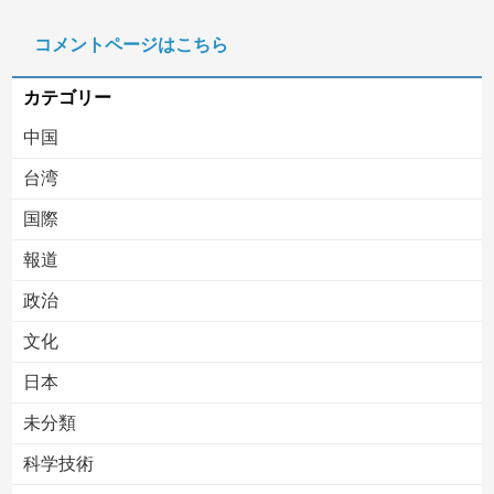
【速報】病院の屋上で「死神に扮して」患者をじっと見つめていた男性を逮捕
コメントページはこちら
【移民政策反対】イオンの売り場で唐揚げを食う中国人の子供
カテゴリー
中国
台湾
国際
報道
Powered by livedoor 相互RSS
政治
文化
日本
未分類
科学技術