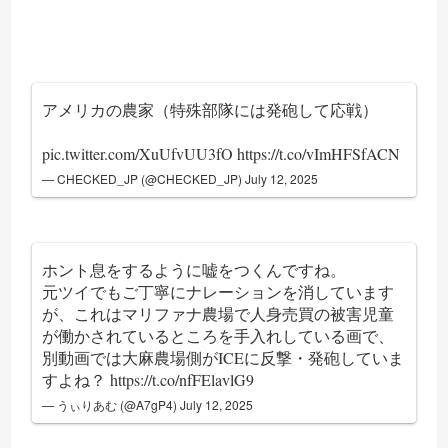
アメリカの農家（特殊部隊には発砲して応戦）
pic.twitter.com/XuUfvUU3fO
https://t.co/vImHFSfACN
— CHECKED_JP (@CHECKED_JP)
July 12, 2025
ホント息をするように嘘をつくんですね。
元ツイでもご丁寧にナレーションを消しています
が、これはマリファナ農場で人身売買の被害児童
が働かされているところを手入れしている画で、
別動画では大麻農場側がICEに反撃・発砲していま
すよね？
https://t.co/nfFElavlG9
— うぃりあむ (@A7gP4)
July 12, 2025