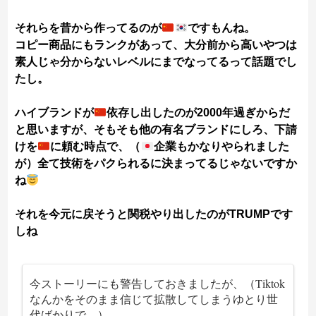
それらを昔から作ってるのが
ですもんね。
コピー商品にもランクがあって、大分前から高いやつは
素人じゃ分からないレベルにまでなってるって話題でし
たし。
ハイブランドが
依存し出したのが2000年過ぎからだ
と思いますが、そもそも他の有名ブランドにしろ、下請
けを
に頼む時点で、（
企業もかなりやられました
が）全て技術をパクられるに決まってるじゃないですか
ね
それを今元に戻そうと関税やり出したのがTRUMPです
しね
今ストーリーにも警告しておきましたが、（Tiktok
なんかをそのまま信じて拡散してしまうゆとり世
代ばかりで…）