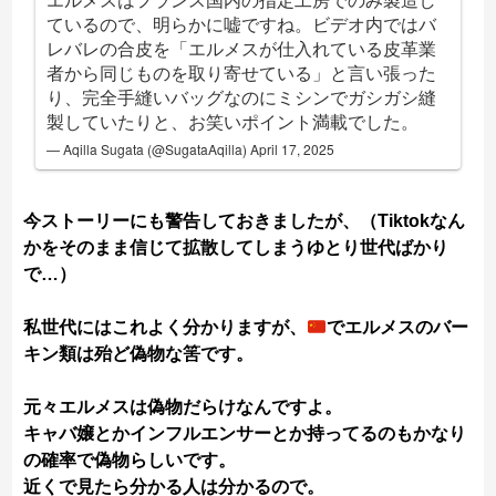
ているので、明らかに嘘ですね。ビデオ内ではバ
レバレの合皮を「エルメスが仕入れている皮革業
者から同じものを取り寄せている」と言い張った
り、完全手縫いバッグなのにミシンでガシガシ縫
製していたりと、お笑いポイント満載でした。
— Aqilla Sugata (@SugataAqilla)
April 17, 2025
今ストーリーにも警告しておきましたが、（Tiktokなん
かをそのまま信じて拡散してしまうゆとり世代ばかり
で…）
私世代にはこれよく分かりますが、
でエルメスのバー
キン類は殆ど偽物な筈です。
元々エルメスは偽物だらけなんですよ。
キャバ嬢とかインフルエンサーとか持ってるのもかなり
の確率で偽物らしいです。
近くで見たら分かる人は分かるので。