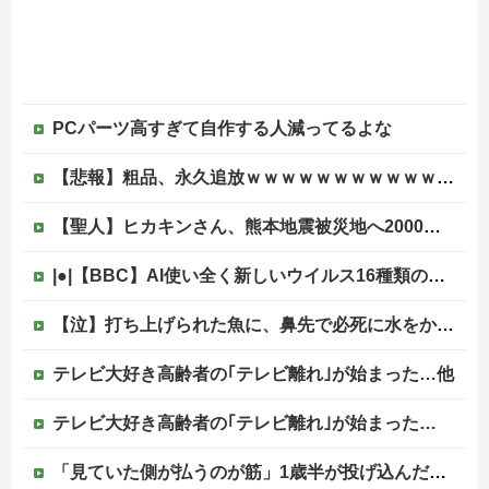
PCパーツ高すぎて自作する人減ってるよな
【悲報】粗品、永久追放ｗｗｗｗｗｗｗｗｗｗｗｗｗｗｗ（証拠あり）
【聖人】ヒカキンさん、熊本地震被災地へ2000万円の寄付！
|●|【BBC】AI使い全く新しいウイルス16種類の全遺伝情報設計に初成功
【泣】打ち上げられた魚に、鼻先で必死に水をかけてあげる犬が話題
テレビ大好き高齢者の｢テレビ離れ｣が始まった…他
テレビ大好き高齢者の｢テレビ離れ｣が始まった…
「見ていた側が払うのが筋」1歳半が投げ込んだ12万円のスマホ、半額提示した母親は冷たい？