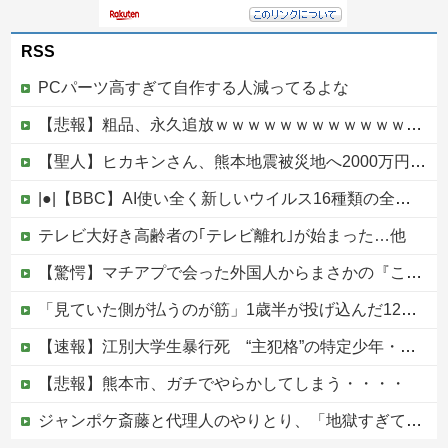
RSS
PCパーツ高すぎて自作する人減ってるよな
【悲報】粗品、永久追放ｗｗｗｗｗｗｗｗｗｗｗｗｗｗｗ（証拠あり）
【聖人】ヒカキンさん、熊本地震被災地へ2000万円の寄付！
|●|【BBC】AI使い全く新しいウイルス16種類の全遺伝情報設計に初成功
テレビ大好き高齢者の｢テレビ離れ｣が始まった…他
【驚愕】マチアプで会った外国人からまさかの『こう』言われたんやがこれワイ詰みか？？？？？？？
「見ていた側が払うのが筋」1歳半が投げ込んだ12万円のスマホ、半額提示した母親は冷たい？
【速報】江別大学生暴行死 “主犯格”の特定少年・川口侑斗被告に「無期懲役」の判決 当時17歳少年に「懲役30年」の判決
【悲報】熊本市、ガチでやらかしてしまう・・・・
ジャンポケ斎藤と代理人のやりとり、「地獄すぎて完全にコントになってる……」と衝撃を受ける人が続出中