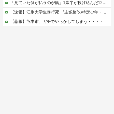
「見ていた側が払うのが筋」1歳半が投げ込んだ12万円のスマホ、半額提示した母親は冷たい？
【速報】江別大学生暴行死 “主犯格”の特定少年・川口侑斗被告に「無期懲役」の判決 当時17歳少年に「懲役30年」の判決
【悲報】熊本市、ガチでやらかしてしまう・・・・
ジャンポケ斎藤と代理人のやりとり、「地獄すぎて完全にコントになってる……」と衝撃を受ける人が続出中
【ヤバい】100件以上の窃盗をしたトルコ国籍の男3人を逮捕 #移民 #外国人
Powered by livedoor 相互RSS