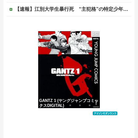
【速報】江別大学生暴行死 “主犯格”の特定少年・川口侑斗被告に「無期懲役」の判決 当時17歳少年に「懲役30年」の判決
【悲報】熊本市、ガチでやらかしてしまう・・・・
1位
ジャンポケ斎藤と代理人のやりとり、「地獄すぎて完全にコントになってる……」と衝撃を受ける人が続出中
滝沢秀明社長、熊本入り示唆「男手が必要。時間を見つけて行きたい」
【ヤバい】100件以上の窃盗をしたトルコ国籍の男3人を逮捕 #移民 #外国人
GANTZ 1 (ヤングジャンプコミッ
クスDIGITAL)
価格：¥100
Powered by livedoor 相互RSS