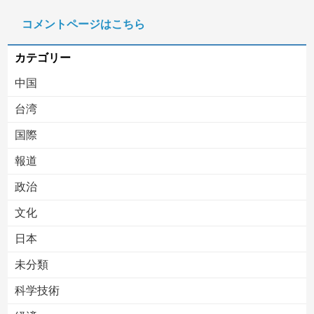
滝沢秀明社長、熊本入り示唆「男手が必要。時間を見つけて行きたい」
コメントページはこちら
【ヤバい】100件以上の窃盗をしたトルコ国籍の男3人を逮捕 #移民 #外国人
カテゴリー
中国
台湾
国際
報道
Powered by livedoor 相互RSS
政治
文化
日本
未分類
科学技術