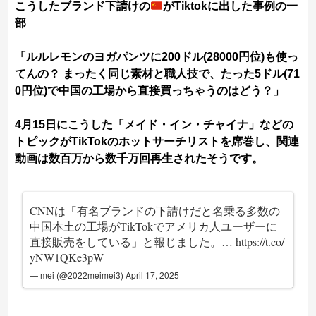
こうしたブランド下請けの
がTiktokに出した事例の一
部
「ルルレモンのヨガパンツに200ドル(28000円位)も使っ
てんの？ まったく同じ素材と職人技で、たった5ドル(71
0円位)で中国の工場から直接買っちゃうのはどう？」
4月15日にこうした「メイド・イン・チャイナ」などの
トピックがTikTokのホットサーチリストを席巻し、関連
動画は数百万から数千万回再生されたそうです。
CNNは「有名ブランドの下請けだと名乗る多数の
中国本土の工場がTikTokでアメリカ人ユーザーに
直接販売をしている」と報じました。…
https://t.co/
yNW1QKe3pW
— mei (@2022meimei3)
April 17, 2025