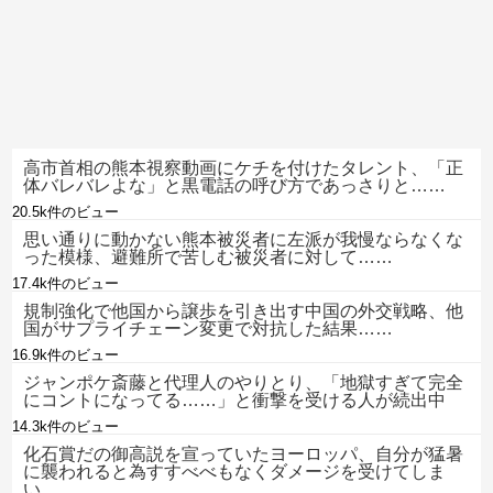
高市首相の熊本視察動画にケチを付けたタレント、「正
体バレバレよな」と黒電話の呼び方であっさりと……
20.5k件のビュー
思い通りに動かない熊本被災者に左派が我慢ならなくな
った模様、避難所で苦しむ被災者に対して……
17.4k件のビュー
規制強化で他国から譲歩を引き出す中国の外交戦略、他
国がサプライチェーン変更で対抗した結果……
16.9k件のビュー
ジャンポケ斎藤と代理人のやりとり、「地獄すぎて完全
にコントになってる……」と衝撃を受ける人が続出中
14.3k件のビュー
化石賞だの御高説を宣っていたヨーロッパ、自分が猛暑
に襲われると為すすべべもなくダメージを受けてしま
い……