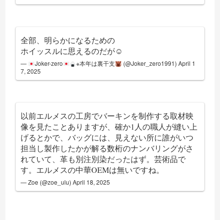
全部、明らかになるための
ホイッスルに思えるのだが☺
—
Joker-zero
※本年は裏干支
(@Joker_zero1991)
April 1
7, 2025
以前エルメスの工房でバーキンを制作する取材映
像を見たことありますが、確か1人の職人が縫い上
げるとかで、バッグには、見えない所に誰がいつ
担当し製作したかが解る数桁のナンバリングがさ
れていて、革も別注別染だったはず。芸術品で
す。エルメスの中華OEMは無いですね。
— Zoe (@zoe_ulu)
April 18, 2025