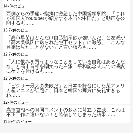
14k件のビュー
西側からの手痛い指摘に激怒した中国総領事館、「これ
が米国人Youtuberが紹介する本当の中国だ」と動画を公
開するも……
13.7k件のビュー
「高市早苗はどんだけ自己顕示欲が強いんだ」と左派が
『高木美帆氏に送られた包丁セット』に激怒、「こんな
首相は見たことがない」と言い張るも……
12.7k件のビュー
「人に恨みを買うようなことをしている自覚はあるんだ
な」と高市首相を嘲笑った左派、平和記念式典での演説
にケチを付けるも……
12.3k件のビュー
「ピクサー最大の失敗だ」と日本を舞台にした某アメリ
カ産アニメが話題に、日本と韓国の両方に失礼すぎる
わ……
12k件のビュー
高市首相への賛同コメントの多さに苛立つ左派、これは
不正工作に違いない！と確信してしまった結果……
11.5k件のビュー