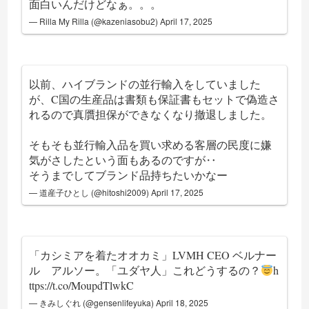
面白いんだけどなぁ。。。
— Rilla My Rilla (@kazeniasobu2)
April 17, 2025
以前、ハイブランドの並行輸入をしていました
が、C国の生産品は書類も保証書もセットで偽造さ
れるので真贋担保ができなくなり撤退しました。
そもそも並行輸入品を買い求める客層の民度に嫌
気がさしたという面もあるのですが‥
そうまでしてブランド品持ちたいかなー
— 道産子ひとし (@hitoshi2009)
April 17, 2025
「カシミアを着たオオカミ」LVMH CEO ベルナー
ル アルソー。「ユダヤ人」これどうするの？
h
ttps://t.co/MoupdTlwkC
— きみしぐれ (@gensenlifeyuka)
April 18, 2025