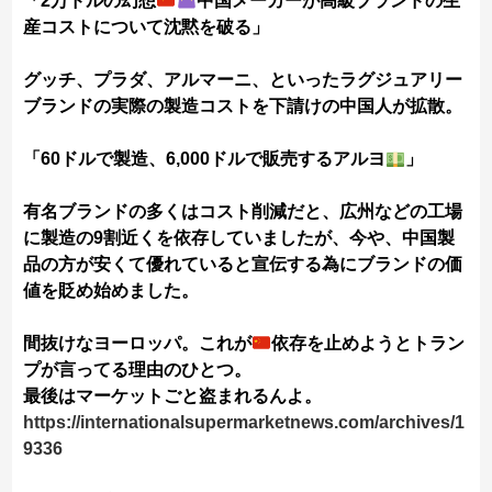
「2万ドルの幻想
中国メーカーが高級ブランドの生
産コストについて沈黙を破る」
グッチ、プラダ、アルマーニ、といったラグジュアリー
ブランドの実際の製造コストを下請けの中国人が拡散。
「60ドルで製造、6,000ドルで販売するアルヨ
」
有名ブランドの多くはコスト削減だと、広州などの工場
に製造の9割近くを依存していましたが、今や、中国製
品の方が安くて優れていると宣伝する為にブランドの価
値を貶め始めました。
間抜けなヨーロッパ。これが
依存を止めようとトラン
プが言ってる理由のひとつ。
最後はマーケットごと盗まれるんよ。
https://internationalsupermarketnews.com/archives/1
9336