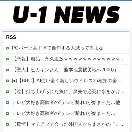
RSS
PCパーツ高すぎて自作する人減ってるよな
【悲報】粗品、永久追放ｗｗｗｗｗｗｗｗｗｗｗｗｗｗｗ（証拠あり）
【聖人】ヒカキンさん、熊本地震被災地へ2000万円の寄付！
|●|【BBC】AI使い全く新しいウイルス16種類の全遺伝情報設計に初成功
【泣】打ち上げられた魚に、鼻先で必死に水をかけてあげる犬が話題
テレビ大好き高齢者の｢テレビ離れ｣が始まった…他
テレビ大好き高齢者の｢テレビ離れ｣が始まった…
【驚愕】マチアプで会った外国人からまさかの『こう』言われたんやがこれワイ詰みか？？？？？？？