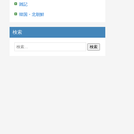
雑記
韓国・北朝鮮
検索