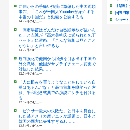
西側からの手痛い指摘に激怒した中国総領
事館、「これが米国人Youtuberが紹介する
本当の中国だ」と動画を公開するも……
14.2k件のビュー
「高市早苗はどんだけ自己顕示欲が強いん
だ」と左派が『高木美帆氏に送られた包丁
セット』に激怒、「こんな首相は見たこと
がない」と言い張るも……
13.2k件のビュー
規制強化で他国から譲歩を引き出す中国の
外交戦略、他国がサプライチェーン変更で
対抗した結果……
12.5k件のビュー
「人に恨みを買うようなことをしている自
覚はあるんだな」と高市首相を嘲笑った左
派、平和記念式典での演説にケチを付ける
も……
12.5k件のビュー
「ピクサー最大の失敗だ」と日本を舞台に
した某アメリカ産アニメが話題に、日本と
韓国の両方に失礼すぎるわ……
12.5k件のビュー