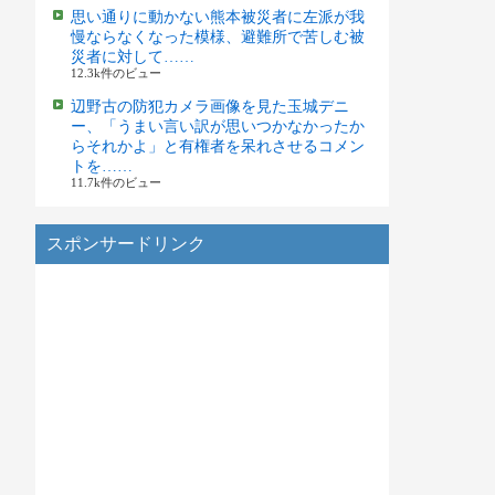
思い通りに動かない熊本被災者に左派が我
慢ならなくなった模様、避難所で苦しむ被
災者に対して……
12.3k件のビュー
辺野古の防犯カメラ画像を見た玉城デニ
ー、「うまい言い訳が思いつかなかったか
らそれかよ」と有権者を呆れさせるコメン
トを……
11.7k件のビュー
スポンサードリンク