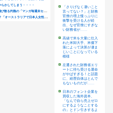
「さりげなく凄いこと
言ってない？」と財務
官僚の増上慢っぷりに
衝撃を受ける人が続
出、なぜ官僚にすぎな
い財務省が……
高値で米を大量に仕入
れた米卸大手、米価下
落によって決算が凄ま
じいことになっている
模様
左遷された財務省エリ
ートに待ち受ける運命
がやばすぎる！と話題
に、経歴自体はとんで
もないものだが……
日本のフォント企業を
買収した海外資本、
「なんで自ら売上ゼロ
にするようなことする
の」とドン引きするよ