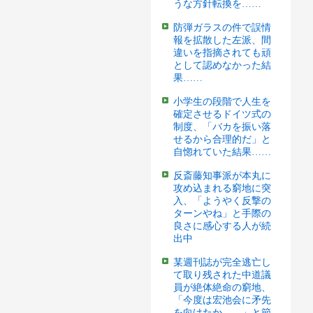
うな方針転換を……
防弾ガラスの件で誤情
報を拡散した左派、間
違いを指摘されても頑
として認めなかった結
果……
小学生の段階で人生を
確定させるドイツ式の
制度、「バカを振い落
せるから合理的だ」と
自惚れていた結果……
反斎藤知事派が本丸に
攻め込まれる窮地に突
入、「ようやく反撃の
ターンやね」と手際の
良さに感心する人が続
出中
某週刊誌が完全逃亡し
て取り残された中道議
員が絶体絶命の窮地、
「今度は宏池会に矛先
を向けたか……」と節