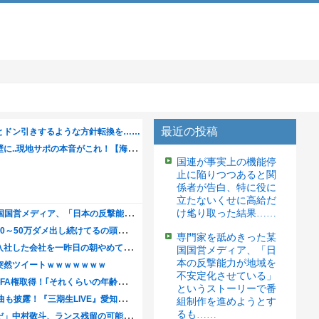
最近の投稿
国連が事実上の機能停
止に陥りつつあると関
係者が告白、特に役に
立たないくせに高給だ
け毟り取った結果……
専門家を舐めきった某
国国営メディア、「日
本の反撃能力が地域を
不安定化させている」
というストーリーで番
組制作を進めようとす
るも……