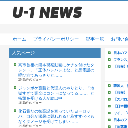
ホーム
プライバシーポリシー
記事一覧
お問い
人気ページ
高市首相の熊本視察動画にケチを付けたタ
レント、「正体バレバレよな」と黒電話の
呼び方であっさりと……
20.9k件のビュー
ジャンポケ斎藤と代理人のやりとり、「地
獄すぎて完全にコントになってる……」と
衝撃を受ける人が続出中
16.2k件のビュー
化石賞だの御高説を宣っていたヨーロッ
パ、自分が猛暑に襲われると為すすべべも
なくダメージを受けてしまい……
14.8k件のビュー