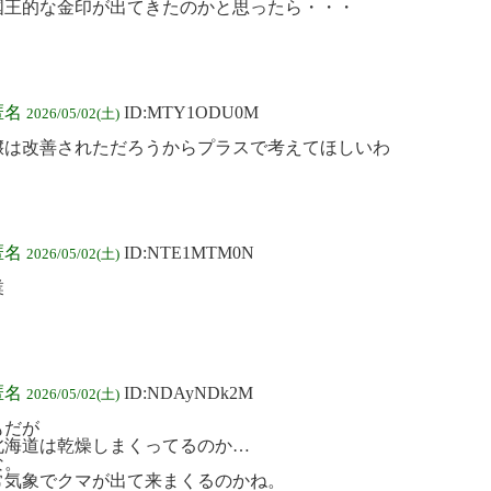
国王的な金印が出てきたのかと思ったら・・・
匿名
ID:MTY1ODU0M
2026/05/02(土)
壌は改善されただろうからプラスで考えてほしいわ
匿名
ID:NTE1MTM0N
2026/05/02(土)
業
匿名
ID:NDAyNDk2M
2026/05/02(土)
もだが
北海道は乾燥しまくってるのか…
な。
常気象でクマが出て来まくるのかね。