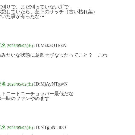
芝刈りで、まだ刈っていない所で
休憩していたら、芝下のサッチ（古い枯れ葉）
付いた事が有ったな〜
匿名
ID:Mzk3OTkxN
2026/05/02(土)
石みたいな状態に意図せずなったってこと？ こわ
匿名
ID:MjAyNTgwN
2026/05/02(土)
よトニートニーチョッパー最低だな
の一味のファンやめます
匿名
ID:NTg5NTI0O
2026/05/02(土)