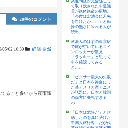
某週刊誌が完全逃亡し
て取り残された中道議
員が絶体絶命の窮地、
「今度は宏池会に矛先
20件のコメント
を向けたか……」と節
操の無さに呆れる人が
続出
激混みのはずの東京駅
で鍵が空いているコイ
/05/02 10:39
経済
自然
ンロッカーが散見、
「ラッキー」と思って
中を確認してみる
と……
「ピクサー最大の失敗
だ」と日本を舞台にし
た某アメリカ産アニメ
が話題に、日本と韓国
れてること多いから夜雨降
の両方に失礼すぎる
わ……
「日本は危険だ」と吹
聴したのを真に受けた
中国人旅行客、だが代
替旅行先が日本ほど安