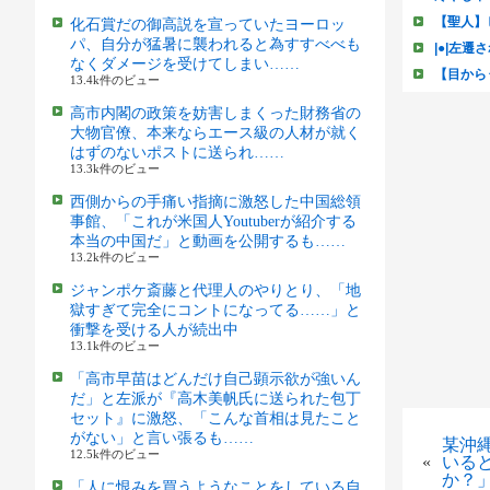
化石賞だの御高説を宣っていたヨーロッ
パ、自分が猛暑に襲われると為すすべべも
なくダメージを受けてしまい……
13.4k件のビュー
高市内閣の政策を妨害しまくった財務省の
大物官僚、本来ならエース級の人材が就く
はずのないポストに送られ……
13.3k件のビュー
西側からの手痛い指摘に激怒した中国総領
事館、「これが米国人Youtuberが紹介する
本当の中国だ」と動画を公開するも……
13.2k件のビュー
ジャンポケ斎藤と代理人のやりとり、「地
獄すぎて完全にコントになってる……」と
衝撃を受ける人が続出中
13.1k件のビュー
「高市早苗はどんだけ自己顕示欲が強いん
だ」と左派が『高木美帆氏に送られた包丁
セット』に激怒、「こんな首相は見たこと
がない」と言い張るも……
某沖
12.5k件のビュー
«
いる
か？
「人に恨みを買うようなことをしている自