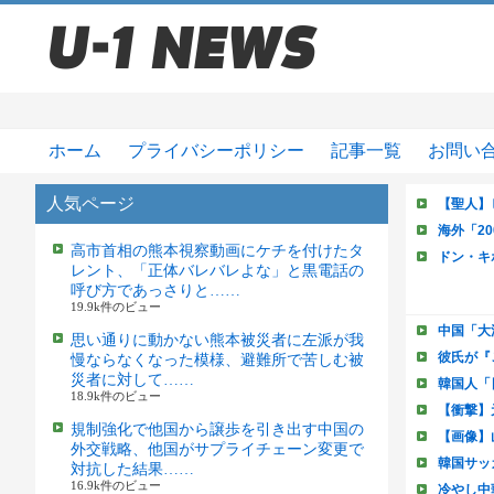
ホーム
プライバシーポリシー
記事一覧
お問い
人気ページ
高市首相の熊本視察動画にケチを付けたタ
レント、「正体バレバレよな」と黒電話の
呼び方であっさりと……
19.9k件のビュー
思い通りに動かない熊本被災者に左派が我
慢ならなくなった模様、避難所で苦しむ被
災者に対して……
18.9k件のビュー
規制強化で他国から譲歩を引き出す中国の
外交戦略、他国がサプライチェーン変更で
対抗した結果……
16.9k件のビュー