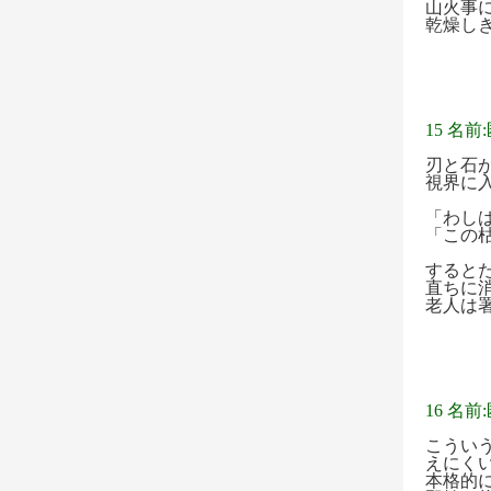
山火事
乾燥し
15 名前
刃と石
視界に
「わし
「この
すると
直ちに
老人は
16 名前
こうい
えにく
本格的