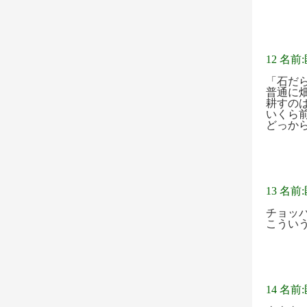
12 名前
「石だ
普通に
耕すの
いくら
どっか
13 名前
チョッ
こうい
14 名前