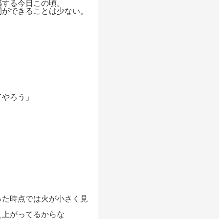
感する今日この頃。
間ができることは少ない。
てやろう」
った時点では火が小さく見
え上がってるからな