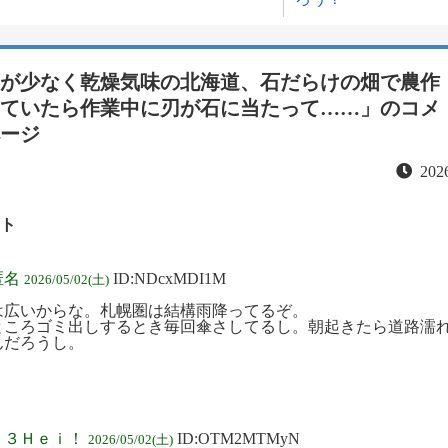
が少なく乾燥気味の北海道、石だらけの畑で農作
ていたら作業中に刃が石に当たって……」
のコメ
ージ
2026
ト
匿名
ID:NDcxMDI1M
2026/05/02(土)
は広いからな。札幌圏は結構雨降ってるぞ。
ところゴミ出しするとき毎回傘さしてるし。朝起きたら道路濡
んだろうし。
:７３Ｈｅｉ！
ID:OTM2MTMyN
2026/05/02(土)