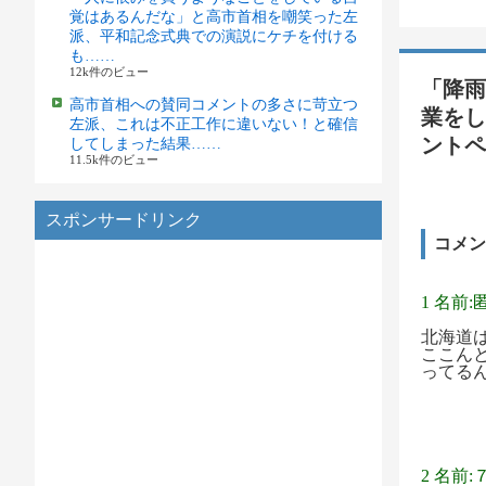
覚はあるんだな」と高市首相を嘲笑った左
派、平和記念式典での演説にケチを付ける
も……
12k件のビュー
「降雨
高市首相への賛同コメントの多さに苛立つ
業をし
左派、これは不正工作に違いない！と確信
ントペ
してしまった結果……
11.5k件のビュー
スポンサードリンク
コメン
1 名前:
北海道
ここん
ってる
2 名前