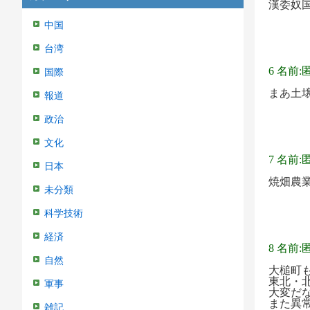
漢委奴
中国
台湾
6 名前:
国際
まあ土
報道
政治
文化
7 名前:
日本
焼畑農
未分類
科学技術
経済
8 名前:
自然
大槌町
東北・
軍事
大変だ
また異
雑記