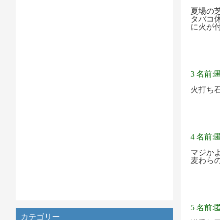
夏場の
タバコ
に火が
3 名前:
火打ち
4 名前:
マジか
麦わら
5 名前:
カテゴリー