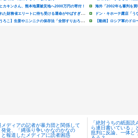
「絶対うちの紙面読
縄メディアの記者が暴力団と関係して
ら連日書いている」
と発覚、「縄張り争いかなのかなの
批判に反論、一体ど
」と報道したメディアに読者困惑
ろう？