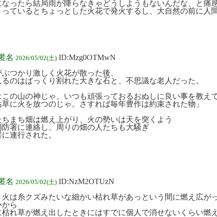
になったら結局雨が降らなきゃどうしようもないんだな、と痛
きっているとちょっとした火花で発火するし、大自然の前に人
:匿名
ID:Mzg0OTMwN
2026/05/02(土)
がぶつかり激しく火花が散った後、
入るのはぱっくり割れた大きな石と、不思議な老人だった。
はこの山の神じゃ。いつも頑張っておるおぬしに良い事を教え
枯草に火を放つのじゃ。さすれば毎年豊作は約束された物」
たちまち畑は燃え上がり、火の勢いは天を突くよう
消防署に連絡し、周りの畑の人たちも大騒ぎ
署に連行された。
:匿名
ID:NzM2OTUzN
2026/05/02(土)
う火は糸クズみたいな細かい枯れ草があっという間に燃え広が
いから
に枯れ草が燃え出したときにはすでに個人で消せないくらい燃