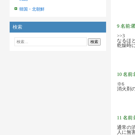
韓国・北朝鮮
9 名前:
検索
>>3
なるほ
乾燥時
10 名前
※6
消火剤
11 名前
通常の
人に無