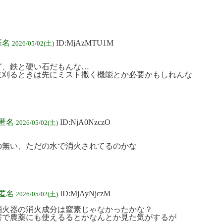
匿名
ID:MjAzMTU1M
2026/05/02(土)
ど、鉄と硬い石だもんな…
に刈るときは先にミスト撒く機能とか必要かもしれんな
:匿名
ID:NjA0NzczO
2026/05/02(土)
の無い、ただの水で消火されてるのかな
:匿名
ID:MjAyNjczM
2026/05/02(土)
消火器の消火成分は窒素じゃなかったかな？
害で農薬にも使えるるとかなんとか見た気がするが