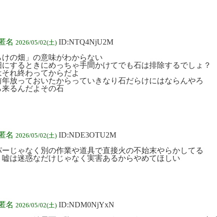
:匿名
ID:NTQ4NjU2M
2026/05/02(土)
らけの畑」の意味がわからない
畑にするときにめっちゃ手間かけてでも石は排除するでしょ？
はそれ終わってからだよ
前年放っておいたからっていきなり石だらけにはならんやろ
ら来るんだよその石
:匿名
ID:NDE3OTU2M
2026/05/02(土)
パーじゃなく別の作業や道具で直接火の不始末やらかしてる
う嘘は迷惑なだけじゃなく実害あるからやめてほしい
:匿名
ID:NDM0NjYxN
2026/05/02(土)