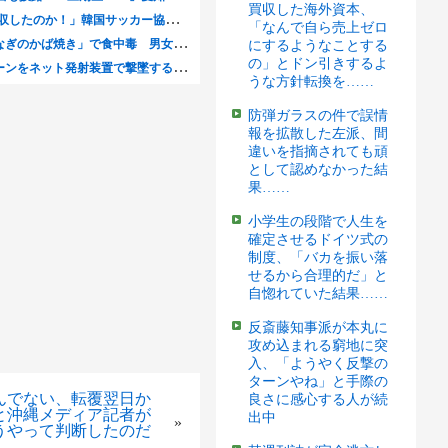
買収した海外資本、
「なんで自ら売上ゼロ
にするようなことする
の」とドン引きするよ
うな方針転換を……
防弾ガラスの件で誤情
報を拡散した左派、間
違いを指摘されても頑
として認めなかった結
果……
小学生の段階で人生を
確定させるドイツ式の
制度、「バカを振い落
せるから合理的だ」と
自惚れていた結果……
反斎藤知事派が本丸に
攻め込まれる窮地に突
入、「ようやく反撃の
ターンやね」と手際の
んでない、転覆翌日か
良さに感心する人が続
と沖縄メディア記者が
出中
»
うやって判断したのだ