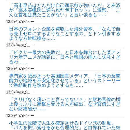
「高市早苗はどんだけ自己顕示欲が強いんだ」と左派
が『高木美帆氏に送られた包丁セット』に激怒、「こ
んな首相は見たことがない」と言い張るも……
13.9k件のビュー
日本のフォント企業を買収した海外資本、「なんで自
ら売上ゼロにするようなことするの」とドン引きする
ような方針転換を……
13.8k件のビュー
「ピクサー最大の失敗だ」と日本を舞台にした某アメ
リカ産アニメが話題に、日本と韓国の両方に失礼すぎ
るわ……
13.5k件のビュー
専門家を舐めきった某国国営メディア、「日本の反撃
能力が地域を不安定化させている」というストーリー
で番組制作を進めようとするも……
13.5k件のビュー
「さりげなく凄いこと言ってない？」と財務官僚の増
上慢っぷりに衝撃を受ける人が続出、なぜ官僚にすぎ
ない財務省が……
13.3k件のビュー
小学生の段階で人生を確定させるドイツ式の制度、
「バカを振い落せるから合理的だ」と自惚れていた結