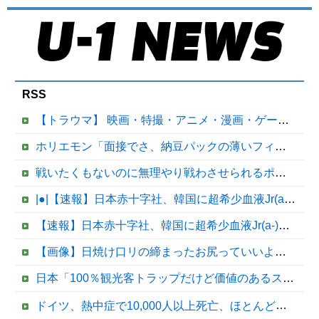
RSS
【トラウマ】 映画・特撮・アニメ・漫画・ゲームで「主人公がガチで敗北した回」と聞いて真っ先に思い浮かぶのは？
ホリエモン「面接でさ、納豆パックの薄いフィルムって何のために入っていの？って聞くわけ」
戦いたくもないのに無理やり戦わさせられるポケモンが可哀想
|●|【速報】日本赤十字社、韓国に超希少血液Jr(a-)を提供「韓国内では適合する血液を確保できなかった」※今回で4回目
【速報】日本赤十字社、韓国に超希少血液Jr(a-)を提供「韓国内では適合する血液を確保できなかった」※今回で4回目他
【画像】日焼け口リの締まったお尻っていいよね！ｗｗｗｗｗ
日本「100％観光客トラップだけど価値のあるスポットを教えてほしい」
ドイツ、熱中症で10,000人以上死亡、ほとんどがお前らと同年代で若者は元気