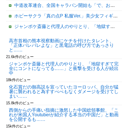
中道改革連合、全国キャラバン開始も「で、お前誰？」状態ｗｗｗｗｗ
ホビーサクラ「真の点P 私服Ver.」美少女フィギュア【予約開始】
ジャンポケ斎藤と代理人のやりとり、「地獄すぎて完全にコントになってる……」と衝撃を受ける人が続出中
大阪府の小学校でイスラム教の指導者が授業を行い物議を醸す！ #大阪 #イスラム教 #モスク
高市首相の熊本視察動画にケチを付けたタレント、
「正体バレバレよな」と黒電話の呼び方であっさり
避難所にベッドがない！と文句たらたらだった左派、実際に避難所にベッドが搬入されてしまった結果……
と……
21.6k件のビュー
ジャンポケ斎藤と代理人のやりとり、「地獄すぎて完
全にコントになってる……」と衝撃を受ける人が続出
中
18k件のビュー
化石賞だの御高説を宣っていたヨーロッパ、自分が猛
暑に襲われると為すすべべもなくダメージを受けてし
まい……
15.8k件のビュー
Powered by livedoor 相互RSS
西側からの手痛い指摘に激怒した中国総領事館、「こ
れが米国人Youtuberが紹介する本当の中国だ」と動画
を公開するも……
15k件のビュー