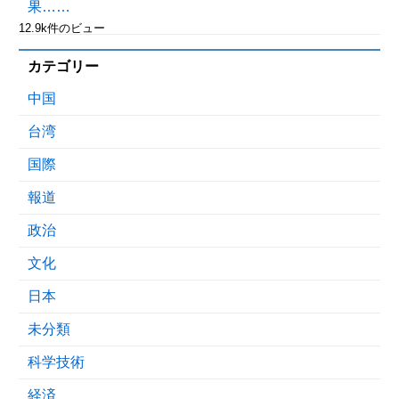
果……
12.9k件のビュー
カテゴリー
中国
台湾
国際
報道
政治
文化
日本
未分類
科学技術
経済