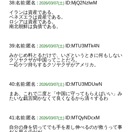
38:名前:匿名 :
ID:MjQ2NzIwM
2026/03/07(土)
イランは資産である。
ベネズエラは資産である。
ロシアは資産である。
南北朝鮮は負債である。
39:名前:匿名 :
ID:MTU3MTk4N
2026/03/07(土)
みかじめ料とるだけで、いざというときに何もしない
クソヤクザが中国ってことだろ。
一応ケツ持ちするクソヤクザがアメリカ。
40:名前:匿名 :
ID:MTU3MDUwN
2026/03/07(土)
まあ、これで二度と「中国に守ってもらえばいい」み
たいな戯言聞かなくて良くなるから清々するわ
41:名前:匿名 :
ID:MTQyNDcxM
2026/03/07(土)
自分の身を切ってでも手を差し伸べるのが救うって事
だと思うのだが