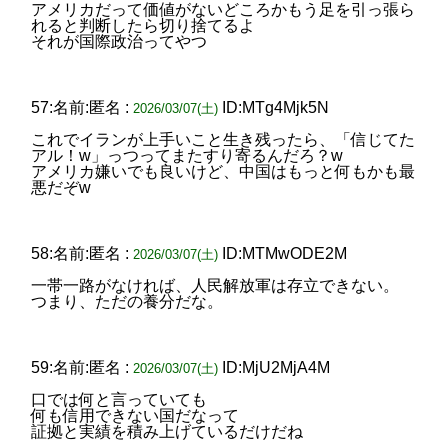
アメリカだって価値がないどころかもう足を引っ張ら
れると判断したら切り捨てるよ
それが国際政治ってやつ
57:名前:匿名 :
ID:MTg4Mjk5N
2026/03/07(土)
これでイランが上手いこと生き残ったら、「信じてた
アル！w」っつってまたすり寄るんだろ？w
アメリカ嫌いでも良いけど、中国はもっと何もかも最
悪だぞw
58:名前:匿名 :
ID:MTMwODE2M
2026/03/07(土)
一帯一路がなければ、人民解放軍は存立できない。
つまり、ただの養分だな。
59:名前:匿名 :
ID:MjU2MjA4M
2026/03/07(土)
口では何と言っていても
何も信用できない国だなって
証拠と実績を積み上げているだけだね