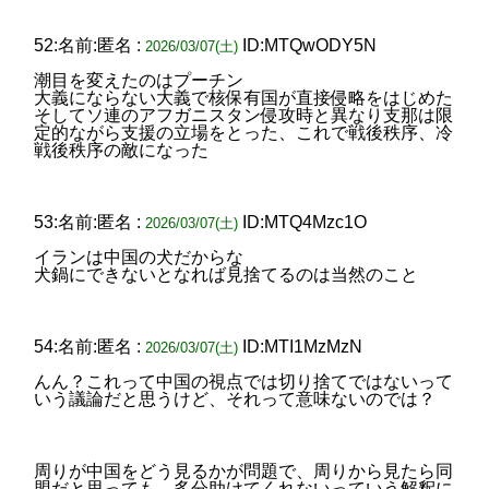
52:名前:匿名 :
ID:MTQwODY5N
2026/03/07(土)
潮目を変えたのはプーチン
大義にならない大義で核保有国が直接侵略をはじめた
そしてソ連のアフガニスタン侵攻時と異なり支那は限
定的ながら支援の立場をとった、これで戦後秩序、冷
戦後秩序の敵になった
53:名前:匿名 :
ID:MTQ4Mzc1O
2026/03/07(土)
イランは中国の犬だからな
犬鍋にできないとなれば見捨てるのは当然のこと
54:名前:匿名 :
ID:MTI1MzMzN
2026/03/07(土)
んん？これって中国の視点では切り捨てではないって
いう議論だと思うけど、それって意味ないのでは？
周りが中国をどう見るかが問題で、周りから見たら同
盟だと思っても、多分助けてくれないっていう解釈に