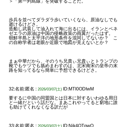
＞「第一列島線」を突破することだ。
歩兵を並べてダラダラ歩いていくなら、原油なしでも
逝けるけどさ。
造船し武装して油入れて海に出るには、イランとベネ
ゼエラの原油は中国の侵略政策の両翼だったはず。
朝鮮半島と太平洋の地形条件を混同してないか？ こ
の自称学者は老眼か近眼で地図が見えないとか？
まぁ中華だから、そのうち兄貴ぃ兄貴ぃとトランプの
靴でもケツでも舐めまわすのは、北宋南宋の皇帝の末
路を知ってるなら簡単に予想できるけどさ。
32:名前:匿名 :
ID:MTI0ODIwM
2026/03/07(土)
要するに中国の同盟国とは日本に対するいわゆる用日
と一緒だという話だな。まあこれやってると窮地に誰
も助けてくれなくなる訳だが
33:名前:匿名 :
ID:Njk4OTgwO
2026/03/07(土)