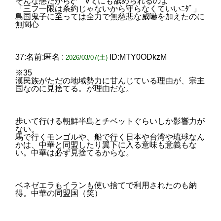
そんな態だからξ*｀∀´ξ にも舐められるのよ
「三フ一限は条約じゃないから守らなくていいﾆﾀﾞ」
島国鬼子に至っては全力で無慈悲な威嚇を加えたのに
無関心
37:名前:匿名 :
ID:MTY0ODkzM
2026/03/07(土)
※35
漢民族がただの地域勢力に甘んじている理由が、宗主
国なのに見捨てる。が理由だな。
歩いて行ける朝鮮半島とチベットぐらいしか影響力が
ない。
馬で行くモンゴルや、船で行く日本や台湾や琉球なん
かは、中華と同盟したり翼下に入る意味も意義もな
い。中華は必ず見捨てるからな。
ベネゼエラもイランも使い捨てで利用されたのも納
得。中華の同盟国（笑）