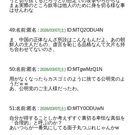
うと切り捨てるだろうとの想定での攻撃やろからな
まぁ実際のところ奴等は他人のために身を切る様な事
はせんわな
49:名前:匿名 :
ID:MTQ2ODU4N
2026/03/07(土)
ま、中国の正体なんざ所詮はこんなもんだよ。あの朝
鮮人の主人だもの、虚言を恥じる品格なんて欠片も持
ち合わせてないのさ。
50:名前:匿名 :
ID:MTgwMzQ1N
2026/03/07(土)
用がなくなったらカスゴミのように捨てる公明党のよ
うだｗｗ
あ、公明党のご主人様だったわ。
51:名前:匿名 :
ID:MTY0ODUwN
2026/03/07(土)
自分が得することしか考えずすぐ裏切る卑怯な真似を
「合理的」と呼ぶのか？
あいつらが一番気にしてる面子丸つぶれじゃんかw