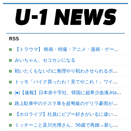
RSS
【トラウマ】 映画・特撮・アニメ・漫画・ゲームで「主人公がガチで敗北した回」と聞いて真っ先に思い浮かぶのは？
みいちゃん、セコカンになる
戦いたくもないのに無理やり戦わさせられるポケモンが可哀想
トッモ「バイク買ったわ！見てやこれ！」ワイ「これスクーターじゃん…」他
|●|【速報】日本赤十字社、韓国に超希少血液Jr(a-)を提供「韓国内では適合する血液を確保できなかった」※今回で4回目
路上駐車中のテスラ車を超弩級のゲリラ豪雨が直撃、水が溢れてどんどん浸かっていくのを……
【ホロライブ】社員にビブー好きがいるに違いない（確信
ミッチーこと及川光博さん、56歳で再婚→新しい命まで授かるｗｗｗｗｗ