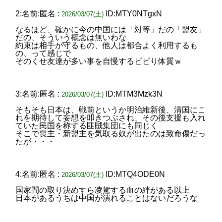
2:名前:匿名 :
ID:MTY0NTgxN
2026/03/07(土)
なるほど、確かに今の中国には「対等」だの「盟友」
だの、そういう概念は無いわな
約束は相手が守るもの、他人は都合よく利用するも
の、って感じで
そのくせ友達が多い事を自慢するビビり体質ｗ
3:名前:匿名 :
ID:MTM3Mzk3N
2026/03/07(土)
そもそも日本は、戦前というか明治維新後、清国にこ
れを期待して妄想を叩きつぶされ、その後支援も入れ
ていた民国を称する匪賊集団にも同じく
そこで喪主・新盟主を気取る奴が出たのは致命傷だっ
たが・・・
4:名前:匿名 :
ID:MTQ4ODE0N
2026/03/07(土)
国家間の取り決めすら凌駕する血の絆がある以上
日本があるうちは中国が潰れることはないだろうな