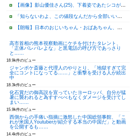
【画像】影山優佳さん(25)、下着姿であたシコが止まらない
「知らないわよ、この値段なんだから全部いいのが欲しいの」イチゴ売り場で言い返された話
【朗報】日本のおじいちゃん・おばあちゃん、半数以上がSNSを使いこなしていたｗｗｗｗｗ
ジャンポケ斎藤と代理人のやりとり、「地獄すぎて完全にコントになってる……」と衝撃を受ける人が続出中
高市首相の熊本視察動画にケチを付けたタレント、
「正体バレバレよな」と黒電話の呼び方であっさり
大阪府の小学校でイスラム教の指導者が授業を行い物議を醸す！ #大阪 #イスラム教 #モスク
と……
18.9k件のビュー
ジャンポケ斎藤と代理人のやりとり、「地獄すぎて完
全にコントになってる……」と衝撃を受ける人が続出
中
18.3k件のビュー
化石賞だの御高説を宣っていたヨーロッパ、自分が猛
暑に襲われると為すすべべもなくダメージを受けてし
まい……
15.9k件のビュー
Powered by livedoor 相互RSS
西側からの手痛い指摘に激怒した中国総領事館、「こ
れが米国人Youtuberが紹介する本当の中国だ」と動画
を公開するも……
14.4k件のビュー