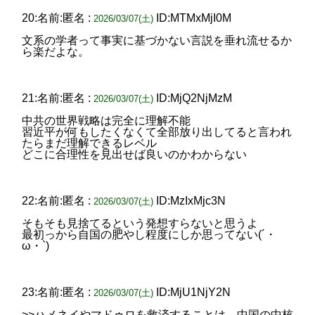
20:名前:匿名 :
ID:MTMxMjI0M
2026/03/07(土)
文系の学者って事実に基づかない言説を垂れ流せるか
ら楽だよな。
21:名前:匿名 :
ID:MjQ2NjMzM
2026/03/07(土)
中共の世界戦略は完全に理解不能
習近平が何もしたくなくて全部放り出してると言われ
たらまだ理解できるレベル
どこに合理性を見出せば良いのかわからない
22:名前:匿名 :
ID:MzIxMjc3N
2026/03/07(土)
そもそも見捨てるという発想すらないと思うよ
最初っから自国の肥やし程度にしか思ってない(´・
ω・`)
23:名前:匿名 :
ID:MjU1NjY2N
2026/03/07(土)
>>ハメネイやマドゥロを救済することは、中国の中核