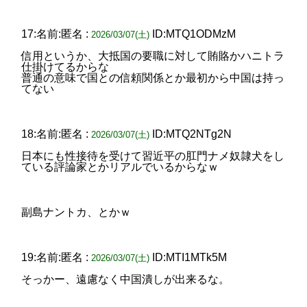
17:名前:匿名 :
ID:MTQ1ODMzM
2026/03/07(土)
信用というか、大抵国の要職に対して賄賂かハニトラ
仕掛けてるからな
普通の意味で国との信頼関係とか最初から中国は持っ
てない
18:名前:匿名 :
ID:MTQ2NTg2N
2026/03/07(土)
日本にも性接待を受けて習近平の肛門ナメ奴隷犬をし
ている評論家とかリアルでいるからなｗ
副島ナントカ、とかｗ
19:名前:匿名 :
ID:MTI1MTk5M
2026/03/07(土)
そっかー、遠慮なく中国潰しが出来るな。