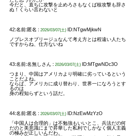
今だと、直ちに攻撃を止めろさもなくば核攻撃も辞さ
ぬ！くらい言わないと
42:名前:匿名 :
ID:NTgwMjkwN
2026/03/07(土)
ノブレスオブリージュなんて考え方とは程遠い人たち
ですからね、仕方ないね
43:名前:名無しさん :
ID:MTgwNDc3O
2026/03/07(土)
つまり、中国はアメリカより明確に劣っているという
ことだよね。
ならば、アメリカに成り替わり、世界一になろうとす
るのは
身の程知らずという話だ。
44:名前:匿名 :
ID:NzEwMzYzO
2026/03/07(土)
「中国人は合理的」は不勉強もいいとこ、兵法だの何
だのと美意識にまで昇華した私利でしかなく個人主義
の極みが正しいんだわ。