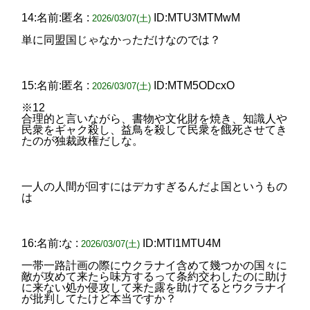
14:名前:匿名 :
ID:MTU3MTMwM
2026/03/07(土)
単に同盟国じゃなかっただけなのでは？
15:名前:匿名 :
ID:MTM5ODcxO
2026/03/07(土)
※12
合理的と言いながら、書物や文化財を焼き、知識人や
民衆をギャク殺し、益鳥を殺して民衆を餓死させてき
たのが独裁政権だしな。
一人の人間が回すにはデカすぎるんだよ国というもの
は
16:名前:な :
ID:MTI1MTU4M
2026/03/07(土)
一帯一路計画の際にウクラナイ含めて幾つかの国々に
敵が攻めて来たら味方するって条約交わしたのに助け
に来ない処か侵攻して来た露を助けてるとウクラナイ
が批判してたけど本当ですか？