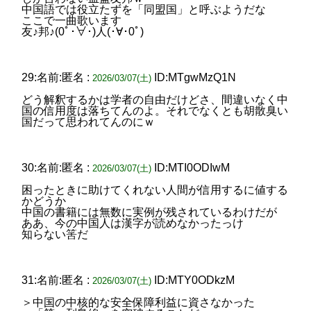
中国語では役立たずを「同盟国」と呼ぶようだな
ここで一曲歌います
友♪邦♪(0ﾟ･∀･)人(･∀･0ﾟ)
29:名前:匿名 :
ID:MTgwMzQ1N
2026/03/07(土)
どう解釈するかは学者の自由だけどさ、間違いなく中
国の信用度は落ちてんのよ。それでなくとも胡散臭い
国だって思われてんのにｗ
30:名前:匿名 :
ID:MTI0ODIwM
2026/03/07(土)
困ったときに助けてくれない人間が信用するに値する
かどうか
中国の書籍には無数に実例が残されているわけだが
ああ、今の中国人は漢字が読めなかったっけ
知らない筈だ
31:名前:匿名 :
ID:MTY0ODkzM
2026/03/07(土)
＞中国の中核的な安全保障利益に資さなかった