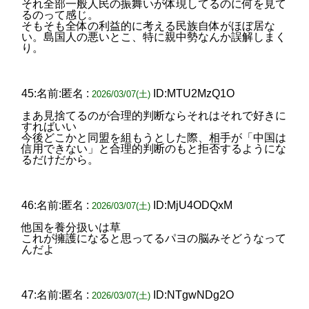
それ全部一般人民の振舞いが体現してるのに何を見て
るのって感じ。
そもそも全体の利益的に考える民族自体がほぼ居な
い。島国人の悪いとこ、特に親中勢なんか誤解しまく
り。
45:名前:匿名 :
ID:MTU2MzQ1O
2026/03/07(土)
まあ見捨てるのが合理的判断ならそれはそれで好きに
すればいい
今後どこかと同盟を組もうとした際、相手が「中国は
信用できない」と合理的判断のもと拒否するようにな
るだけだから。
46:名前:匿名 :
ID:MjU4ODQxM
2026/03/07(土)
他国を養分扱いは草
これが擁護になると思ってるパヨの脳みそどうなって
んだよ
47:名前:匿名 :
ID:NTgwNDg2O
2026/03/07(土)