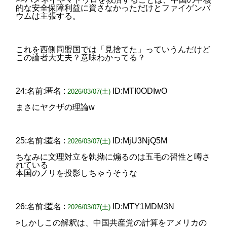
的な安全保障利益に資さなかっただけとファイゲンバ
ウムは主張する。
これを西側同盟国では「見捨てた」っていうんだけど
この論者大丈夫？意味わかってる？
24:名前:匿名 :
ID:MTI0ODIwO
2026/03/07(土)
まさにヤクザの理論w
25:名前:匿名 :
ID:MjU3NjQ5M
2026/03/07(土)
ちなみに文理対立を執拗に煽るのは五毛の習性と噂さ
れている
本国のノリを投影しちゃうそうな
26:名前:匿名 :
ID:MTY1MDM3N
2026/03/07(土)
>しかしこの解釈は、中国共産党の計算をアメリカの