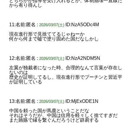
どちらかが指導を受け入れるとか、体制崩壊一直線だ
から有り得んし
11:名前:匿名 :
ID:NzA5ODc4M
2026/03/07(土)
現在進行形で見捨ててるじゃねーか
何から何まで嘘で塗り固めた国だなしかし
12:名前:匿名 :
ID:NzA2NDM5N
2026/03/07(土)
左翼が独裁者になった時、合理的なんて言葉が存在し
ないのは
歴史が証明してるし、現在進行形でプーチンと習近平
が証明している
13:名前:匿名 :
ID:MjExODE1N
2026/03/07(土)
中国を頼った国が馬鹿ということだな
それはそうだが、中国は信用を軽々しく捨てすぎだ
また賄賂で縁を繋ぐんだろうけど辟易する