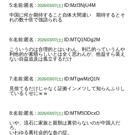
5:名前:匿名 :
ID:MzI3NjU4M
2026/03/07(土)
中国に何か期待すること自体大間違い 期待するとそ
れの数十倍で強請られる
6:名前:匿名 :
ID:MTQ1NDg2M
2026/03/07(土)
こういうのは合理的とはいわん、利己的っていうんや
利他的が素晴らしいとは全く思わんが、他益すら装え
ない自益追及は孤立するだけ
7:名前:匿名 :
ID:MTgwMzQ1N
2026/03/07(土)
見捨てるだけじゃなく証拠インメツして知らんふりし
ているくせにｗｗ
8:名前:匿名 :
ID:MTM5ODcxO
2026/03/07(土)
いや、流石に家族と親類は裏切らないのが中国人だ
ろ。
いわゆる裏社会的な血の掟。