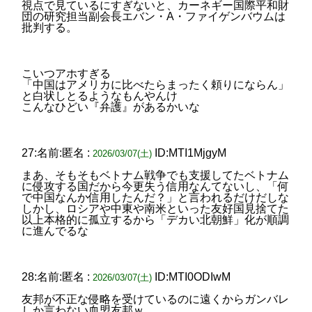
視点で見ているにすぎないと、カーネギー国際平和財
団の研究担当副会長エバン・A・ファイゲンバウムは
批判する。
こいつアホすぎる
「中国はアメリカに比べたらまったく頼りにならん」
と白状しとるようなもんやんけ
こんなひどい『弁護』があるかいな
27:名前:匿名 :
ID:MTI1MjgyM
2026/03/07(土)
まあ、そもそもベトナム戦争でも支援してたベトナム
に侵攻する国だから今更失う信用なんてないし、「何
で中国なんか信用したんだ？」と言われるだけだしな
しかし、ロシアや中東や南米といった友好国見捨てた
以上本格的に孤立するから「デカい北朝鮮」化が順調
に進んでるな
28:名前:匿名 :
ID:MTI0ODIwM
2026/03/07(土)
友邦が不正な侵略を受けているのに遠くからガンバレ
しか言わない血盟友邦ｗ