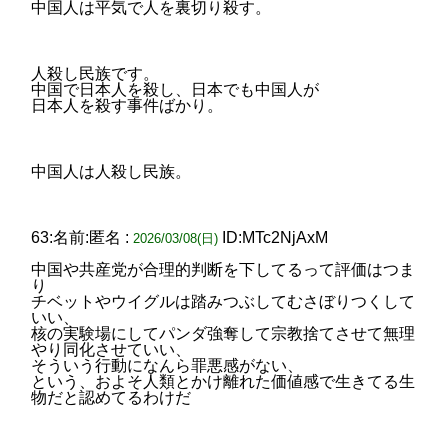
中国人は平気で人を裏切り殺す。
人殺し民族です。
中国で日本人を殺し、日本でも中国人が
日本人を殺す事件ばかり。
中国人は人殺し民族。
63:名前:匿名 :
ID:MTc2NjAxM
2026/03/08(日)
中国や共産党が合理的判断を下してるって評価はつま
り
チベットやウイグルは踏みつぶしてむさぼりつくして
いい、
核の実験場にしてパンダ強奪して宗教捨てさせて無理
やり同化させていい、
そういう行動になんら罪悪感がない、
という、およそ人類とかけ離れた価値感で生きてる生
物だと認めてるわけだ