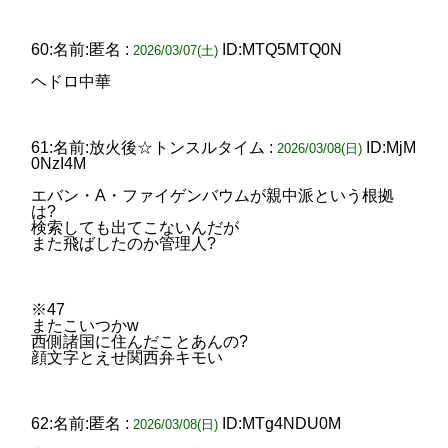
60:名前:匿名 :
ID:MTQ5MTQ0N
2026/03/07(土)
ヘドロ中華
61:名前:放火後☆トンスルタイム :
ID:MjM
2026/03/08(日)
0NzI4M
エバン・A・ファイゲンバウムが親中派という根拠
は?
検索しても出てこないんだが
また飛ばしたのか管理人?
※47
またこいつかw
西側諸国に住んだことあんの?
顔文字とえせ関西弁キモい
62:名前:匿名 :
ID:MTg4NDU0M
2026/03/08(日)