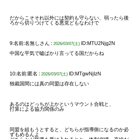
だからこそそれ以外には契約も守らない、弱ったら後
ろから切りつけてくる悪党どもなわけで
9:名前:名無しさん :
ID:MTU2Njg2N
2026/03/07(土)
中国な平気で嘘ばかり言ってる国だからね
10:名前:匿名 :
ID:MTgwNjIzN
2026/03/07(土)
独裁国間には真の同盟は存在しない
あるのはどっちが上かというマウント合戦と、
打算による協力関係のみ
同盟を組もうとすると、どちらが指導側になるのか必
ずもめるんよ