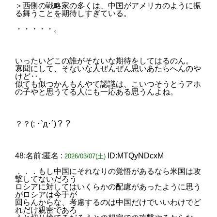
＞西側の戦略家の多くは、中国がアメリカのように振
る舞うことを期待しすぎている。
・・・・・。
いったいどこの誰がそないな期待をしてはるのん。
寡聞にして、そないな人ぜんぜん思いあたらへんのや
けど‥。
似ても似つかんもんやて認識は、こいつそうとうアホ
の子やと思うてる人にも一応ある思うんよね。
？？(; ･`д･´)？？
48:名前:匿名 :
ID:MTQyNDcxM
2026/03/07(土)
．．．もし中国にそれなりの覚悟があるなら米国は攻
撃してないだろう
ロシアに対してはいくらかの配慮があったように思う
がロシアは今手が
回らんからな、考慮するのは中国だけでいいわけでど
れだけ親密であろ