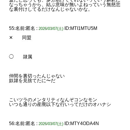
なっちゃうから、結ぶ意味が無いよねっていう無慈悲
な裏付けしてるだけなんじゃないかな。
55:名前:匿名 :
ID:MTI1MTU5M
2026/03/07(土)
✕ 同盟
◯ 隷属
仲間を裏切ったんじゃない
奴隷を見捨てたに〜だ
こいツラのメンタリティなんぞコンなモン
いつも通りの産廃以下な行いってだけのオハナシ
56:名前:匿名 :
ID:MTY4ODA4N
2026/03/07(土)