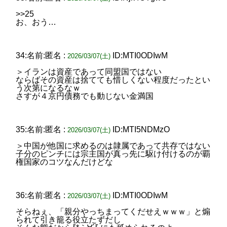
>>25
お、おう…
34:名前:匿名 :
ID:MTI0ODIwM
2026/03/07(土)
＞イランは資産であって同盟国ではない
ならばその資産は捨てても惜しくない程度だったとい
う次第になるなｗ
さすが４京円債務でも動じない金満国
35:名前:匿名 :
ID:MTI5NDMzO
2026/03/07(土)
＞中国が他国に求めるのは隷属であって共存ではない
子分のピンチには宗主国が真っ先に駆け付けるのが覇
権国家のコツなんだけどな
36:名前:匿名 :
ID:MTI0ODIwM
2026/03/07(土)
そらねぇ、「親分やっちまってくだせえｗｗｗ」と煽
られて引き籠る役立たずだし