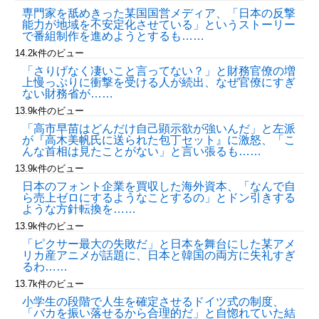
専門家を舐めきった某国国営メディア、「日本の反撃
能力が地域を不安定化させている」というストーリー
で番組制作を進めようとするも……
14.2k件のビュー
「さりげなく凄いこと言ってない？」と財務官僚の増
上慢っぷりに衝撃を受ける人が続出、なぜ官僚にすぎ
ない財務省が……
13.9k件のビュー
「高市早苗はどんだけ自己顕示欲が強いんだ」と左派
が『高木美帆氏に送られた包丁セット』に激怒、「こ
んな首相は見たことがない」と言い張るも……
13.9k件のビュー
日本のフォント企業を買収した海外資本、「なんで自
ら売上ゼロにするようなことするの」とドン引きする
ような方針転換を……
13.9k件のビュー
「ピクサー最大の失敗だ」と日本を舞台にした某アメ
リカ産アニメが話題に、日本と韓国の両方に失礼すぎ
るわ……
13.7k件のビュー
小学生の段階で人生を確定させるドイツ式の制度、
「バカを振い落せるから合理的だ」と自惚れていた結