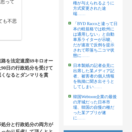
と思って
権が与えられるように
方式変更された途
端……
ても不思
「BYD Raccoと違って日
本の軽規格では欧州に
は通用しない」と自動
車系ライターが示唆、
だが速攻で反例を提示
されて即落ち二コマ状
態に……
路を法定速度69キロオー
日本製紙の記者会見に
止90日の行政処分を受けて
出席した某メディア記
悪くなるとダンマリを貫
者、被害者の個人情報
を執拗に聞き出そうと
してしまい……
韓国Webtoon企業の最後
の牙城だった日本市
場、韓国の自慢の種だ
った某アプリが遂
に……
事処分と行政処分の両方が
しっかり反省して頂くとと