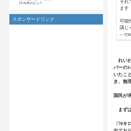
それ
10.9k件のビュー
ます
スポンサードリンク
可能
議じ
— TO
れいわ
バーの1
いたこ
き、無
国民が
まずは
〈70
出てお