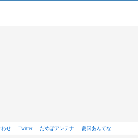
合わせ
Twitter
だめぽアンテナ
憂国あんてな