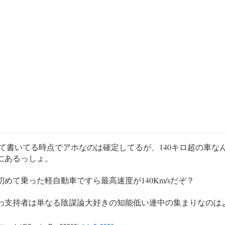
って書いてる時点でアホなのは確定してるが、140キロ超の車な
にあるっしょ。
初めて乗った軽自動車ですら最高速度が140Km/sだぞ？
わ支持者は単なる陰謀論大好きの知能低い連中の集まりなのは