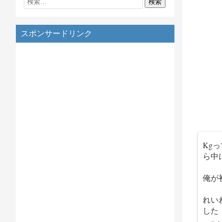
スポンサードリンク
Kg
ら中
俺が
れい
した