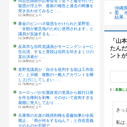
同志社国際が記者会見で堂々と嘘を付いた
疑惑が浮上中、最新の報告と過去の映像を
沖縄
突き合わせてみると……
«
委、
12.3k件のビュー
結果
募金のピンハネ疑惑をかけられた某野党、
「全額が被災地のために使用されます」と
議員が反論するも……
12.2k件のビュー
「山本
反高市な自民党議員がモーニングショーに
たんだ
生出演、すると普段は自民を叩きまくりの
ントが
某出演者が……
12.2k件のビュー
某野党議員が「自分を批判する垢は工作垢
だ」と示唆、複数の一般人アカウントを晒
し上げにしてしまい……
11.7k件のビュー
1：
名無し
ヨーロッパが右翼政党の党員から銀行口座
を作る権利を剥奪、そのせいで皮肉すぎる
展開に突入しており……
11.4k件のビュー
きっ
兵庫県の左派の既得利権を斎藤知事が全面
廃止、「県が何をするねん？」と存在意義
私は
そのものが不明で……