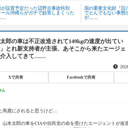
県が設置予定だった辺野古事故特別
国の重要文化財『旧
オール沖縄らがガチで妨害しまくった
でとんでもない事態
……
が……
太郎の車は不正改造されて149kgの速度が出てい
」とれ新支持者が主張、あそこから来たエージェ
介入してきて……
2026
Xで共有
Facebookで共有
さん
と馬鹿にされると思うけど…
、山本太郎の車をCIAや自民党の命を受けたエージェントが改