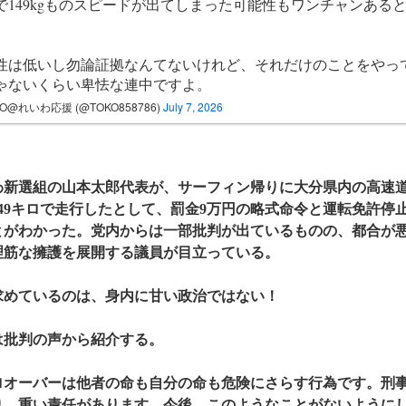
で149kgものスピードが出てしまった可能性もワンチャンある
性は低いし勿論証拠なんてないけれど、それだけのことをやっ
ゃないくらい卑怯な連中ですよ。
KO@れいわ応援 (@TOKO858786)
July 7, 2026
新選組の山本太郎代表が、サーフィン帰りに大分県内の高速道
49キロで走行したとして、罰金9万円の略式命令と運転免許停
とがわかった。党内からは一部批判が出ているものの、都合が
理筋な擁護を展開する議員が目立っている。
求めているのは、身内に甘い政治ではない！
批判の声から紹介する。
キロオーバーは他者の命も自分の命も危険にさらす行為です。刑
り、重い責任があります。今後、このようなことがないように