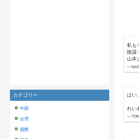
私も
陰謀
山本
— byut
はい
カテゴリー
れい
中国
— TO
台湾
国際