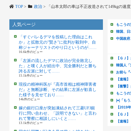
TOP
>
政治
>
「山本太郎の車は不正改造されて149kgの
人気ページ
「すぐバレるデマを投稿した理由はこれ
か」と拡散元の”賢さ”に批判が殺到中、自
称ジャーナリストのやり口というのが……
16.6k件のビュー
「左派の流したデマに政治が完全敗北し
た」と嘆く人が続出中、完全勝利だと勝ち
誇る左派に対して……
15.1k件のビュー
現役の精神科医が『高市首相は精神障害者
だ』と無断診断、その結果に左派が歓喜し
た様子を見せており……
14k件のビュー
嫁の銀行口座が突如凍結されて三菱UFJ銀
行に問い合わせ、「説明できない」と言わ
れて警察に相談しにいくと……
13.1k件のビュー