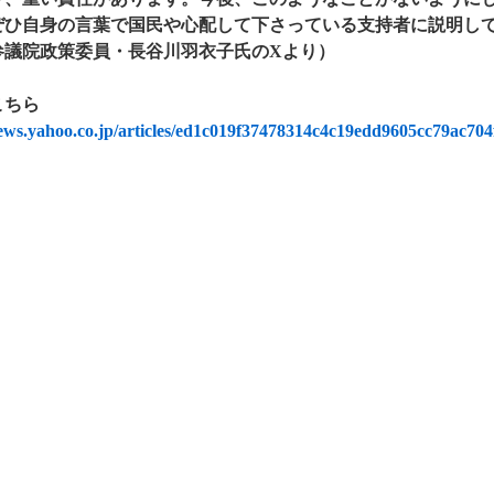
ぜひ自身の言葉で国民や心配して下さっている支持者に説明し
参議院政策委員・長谷川羽衣子氏のXより）
こちら
news.yahoo.co.jp/articles/ed1c019f37478314c4c19edd9605cc79ac704