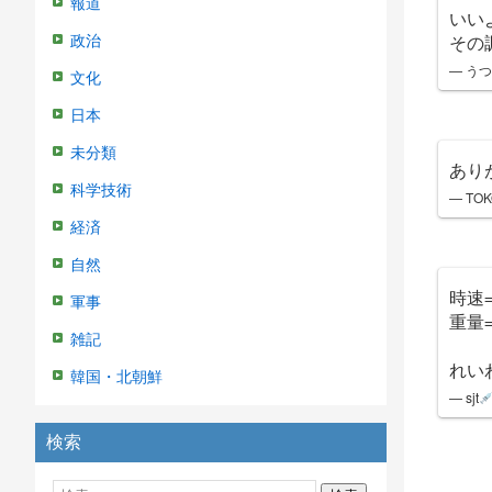
報道
いい
その
政治
— うつ
文化
日本
未分類
あり
科学技術
— TO
経済
自然
時速=
軍事
重量=
雑記
れい
韓国・北朝鮮
— sjt
検索