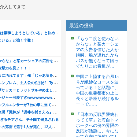
が介入してきて……
最近の投稿
「もう二度と使わない
からな」と某カーシェ
アの広告を信じた人が
絶叫、船が遅れたから
バスが無くなって困っ
てたりこの看板が…
中国に上陸する台風13
号が絶妙なコースを辿
っている！と話題に、
中国の重要都市の上に
長々と居座り続けるル
ートで……
「日本の反戦界隈終わ
ってて草」と海自トマ
ホークへの例の界隈の
反応が話題に、今にな
って存在に気付いてし