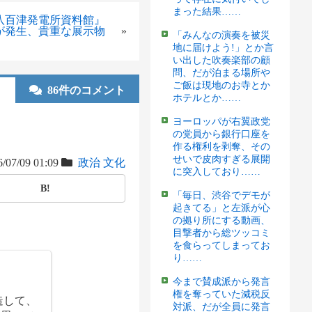
まった結果……
八百津発電所資料館』
が発生、貴重な展示物
»
「みんなの演奏を被災
地に届けよう!」とか言
い出した吹奏楽部の顧
問、だが泊まる場所や
ご飯は現地のお寺とか
86件のコメント
ホテルとか……
ヨーロッパが右翼政党
の党員から銀行口座を
作る権利を剥奪、その
せいで皮肉すぎる展開
/07/09 01:09
政治
文化
に突入しており……
B!
「毎日、渋谷でデモが
起きてる」と左派が心
の拠り所にする動画、
目撃者から総ツッコミ
を食らってしまってお
り……
今まで賛成派から発言
権を奪っていた減税反
造して、
対派、だが全員に発言