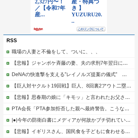
RSS
職場の人妻と不倫をして、ついに、、、
【悲報】ジャンポケ斉藤の妻、夫の求刑7年翌日にウキウキでInstagram更新
DeNAの快進撃を支える”レイノルズ提案の儀式” 決勝2ランの宮下が明かす「儀式を始めてから、チームが一つになっている」
【巨人対ヤクルト19回戦】巨人、8回裏2アウト二塁から松本剛のタイムリーツーベースでリードを4点に広げる！！！！！！！！他
【悲報】思春期の娘に「キモッ」と言われたお父さん、グレるｗｗｗｗｗｗｗ
PTA会長「PTA参加拒否した親へ最終警告。こうなってもいい？」
|●|今年の防衛白書にメディアが何故かブチ切れている模様、躍起になって批判するも逆に有権者からは……
【悲報】イギリスさん、国民食を子どもに食わせるのを諦めるｗｗｗｗｗｗｗ