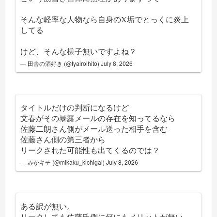
そんな軽率な人物なら自身のX垢でとっくに炎上
してる
けど、そんな様子無いですよね？
— 田舎の酒好き (@tyairoihito)
July 8, 2026
タイトルだけの判断になるけど
文春がその暴露メールの存在を知ってるなら
佐藤二朗さん側がメール送った相手を含む
佐藤さん側の第三者から
リークされた可能性も出てくるのでは？
— みかキチ (@mikaku_kichigai)
July 8, 2026
ある訳が無い。
リークしても佐藤氏側に何にもメリットが無い。