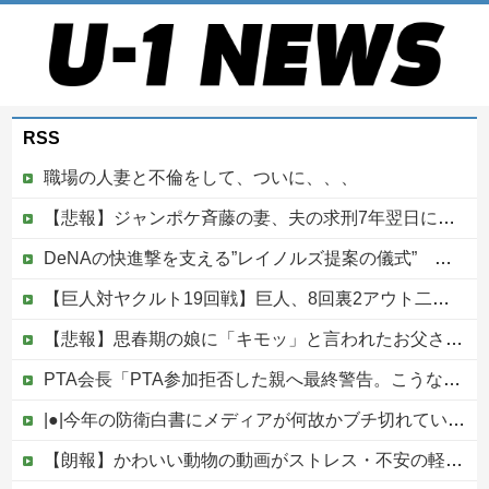
RSS
職場の人妻と不倫をして、ついに、、、
【悲報】ジャンポケ斉藤の妻、夫の求刑7年翌日にウキウキでInstagram更新
DeNAの快進撃を支える”レイノルズ提案の儀式” 決勝2ランの宮下が明かす「儀式を始めてから、チームが一つになっている」
【巨人対ヤクルト19回戦】巨人、8回裏2アウト二塁から松本剛のタイムリーツーベースでリードを4点に広げる！！！！！！！！他
【悲報】思春期の娘に「キモッ」と言われたお父さん、グレるｗｗｗｗｗｗｗ
PTA会長「PTA参加拒否した親へ最終警告。こうなってもいい？」
|●|今年の防衛白書にメディアが何故かブチ切れている模様、躍起になって批判するも逆に有権者からは……
【朗報】かわいい動物の動画がストレス・不安の軽減になる可能性。英大学の研究で実証