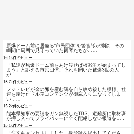
原爆ドーム前に居座る”市民団体”を警官隊が排除、その
瞬間に周囲で見守っていた観客たちが……
16.1k件のビュー
「私達が原爆ドーム前をあけ渡せば核戦争が始まってし
まう」と訴える市民団体、それを聞いた被爆3世の人
が……
15.7k件のビュー
フジテレビが金の卵を産む鶏を自ら絞め殺した模様、社
運を賭けたドル箱コンテンツが御蔵入りになってしま
い……
15.2k件のビュー
熊本県知事の要請をガン無視したTBS、避難所に取材班
が押し入ってプライバシーに全く配慮しない報道を……
15.1k件のビュー
「注文キャンセルしました。身分証を提出してくださ