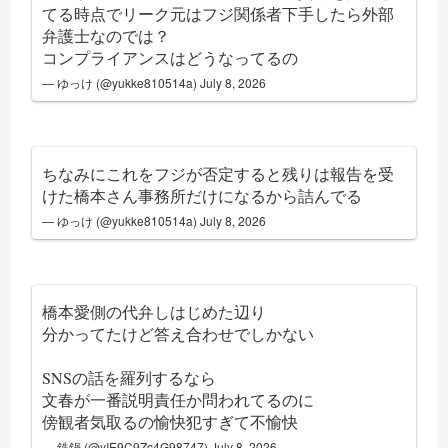
てる時点でリーク元はフジ関係者下手したら外部
弁護士なのでは？
コンプライアンスはどうなってるの
— ゆっけ (@yukke810514a)
July 8, 2026
ちなみにこれをフジが否定すると残りは報告を受
けた橋本さん事務所だけになるから詰んでる
— ゆっけ (@yukke810514a)
July 8, 2026
橋本愛側の代弁しはじめた辺り
分かってたけど答え合わせでしかない
SNSの話を羅列するなら
文春が一番説明責任か問われてるのに
傍観者気取るの愉快犯すぎて不愉快
— 鉄鍋 (@yIE9C9Zc4G98747)
July 8, 2026