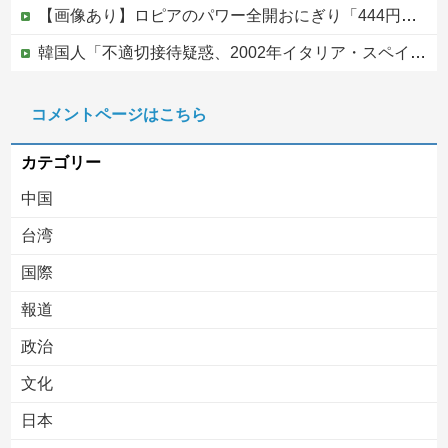
【画像あり】ロピアのパワー全開おにぎり「444円」がコチラｗｗｗｗｗ
韓国人「不適切接待疑惑、2002年イタリア・スペイン戦で『韓国に奪われた』と欧州の大手メディアが一斉に報道！」
反核団体の代表を務める爺さん、「核を持たないで日本を守れますか」と中学生に詰問された結果……
コメントページはこちら
【ヤバすぎ】熊本の山道でソーラーパネルが…
カテゴリー
中国
台湾
国際
報道
Powered by livedoor 相互RSS
政治
文化
日本