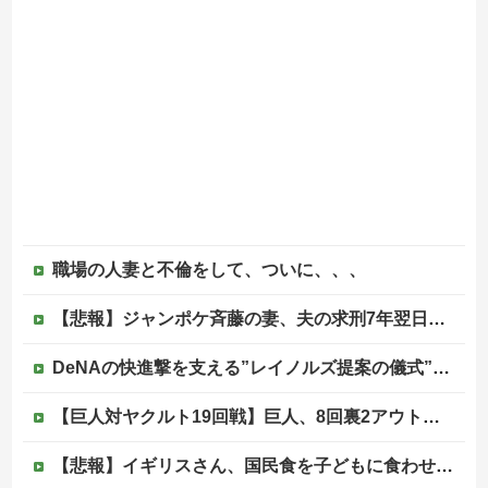
職場の人妻と不倫をして、ついに、、、
【悲報】ジャンポケ斉藤の妻、夫の求刑7年翌日にウキウキでInstagram更新
DeNAの快進撃を支える”レイノルズ提案の儀式” 決勝2ランの宮下が明かす「儀式を始めてから、チームが一つになっている」
【巨人対ヤクルト19回戦】巨人、8回裏2アウト二塁から松本剛のタイムリーツーベースでリードを4点に広げる！！！！！！！！他
【悲報】イギリスさん、国民食を子どもに食わせるのを諦めるｗｗｗｗｗｗｗ