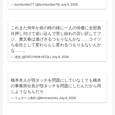
— burntumber77 (@burntumber78)
July 8, 2026
これまた何年か前の時の様に一人の俳優に全部責
任押し付けて追い込んで苦し紛れの言い訳してフ
ジ、糞文春は逃げきるつもりなんかな……コイツ
ら会社として変わらんし変わるつもりもないんか
な……。
— 達也 (@TATUYA0818TQL)
July 8, 2026
橋本本人が顎タッチを問題にしていなくても橋本
の事務所社長が顎タッチを問題にしたんだから同
じようなもんだろ
— ラムサーユ条約 (@kininaluinfo)
July 8, 2026