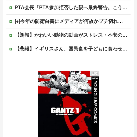
PTA会長「PTA参加拒否した親へ最終警告。こうなってもいい？」
|●|今年の防衛白書にメディアが何故かブチ切れている模様、躍起になって批判するも逆に有権者からは……
【朗報】かわいい動物の動画がストレス・不安の軽減になる可能性。英大学の研究で実証
【悲報】イギリスさん、国民食を子どもに食わせるのを諦めるｗｗｗｗｗｗｗ
【画像あり】ロピアのパワー全開おにぎり「444円」がコチラｗｗｗｗｗ
1位
韓国人「不適切接待疑惑、2002年イタリア・スペイン戦で『韓国に奪われた』と欧州の大手メディアが一斉に報道！」
反核団体の代表を務める爺さん、「核を持たないで日本を守れますか」と中学生に詰問された結果……
【ヤバすぎ】熊本の山道でソーラーパネルが…