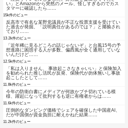
い」とAmazonから突然のメール、怪しすぎるのでカス
タマーに確認したら……
15k件のビュー
反高市で有名な某野党議員が不正な投票支援を受けてい
た過去が発掘、「説明責任があるのでは？」と揶揄され
ており……
13.2k件のビュー
「近年稀に見るどころの話じゃないぞ」と台風15号の予
想進路に困惑する人が多数、偏西風が全く通用していな
いんだけど……
12.5k件のビュー
「私は入りません、 事故起こさなきゃいい」と保険加入
を勧められた推し活民が反発、保険代が勿体無いし事故
起こしたとして……
11.8k件のビュー
今年の防衛白書にメディアが何故かブチ切れている模
様、躍起になって批判するも逆に有権者からは……
11.6k件のビュー
圧倒的なダンピング価格でシェアを確保した中国産AI、
だが中国側が資金負担に耐えかねた結果……
11.2k件のビュー