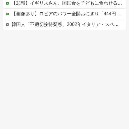
【悲報】イギリスさん、国民食を子どもに食わせるのを諦めるｗｗｗｗｗｗｗ
【画像あり】ロピアのパワー全開おにぎり「444円」がコチラｗｗｗｗｗ
韓国人「不適切接待疑惑、2002年イタリア・スペイン戦で『韓国に奪われた』と欧州の大手メディアが一斉に報道！」
反核団体の代表を務める爺さん、「核を持たないで日本を守れますか」と中学生に詰問された結果……
【ヤバすぎ】熊本の山道でソーラーパネルが…
Powered by livedoor 相互RSS