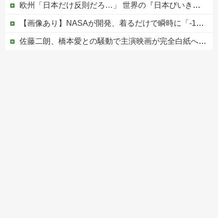
欧州「日本だけ反則だろ…」 世界の『日本びいき』にヨーロッパ全土から不満の声
【画像あり】NASAが開発、着るだけで瞬時に「-15℃冷却」する冷感ポンチョ3,980円！
佐藤二朗、橋本愛との騒動で主演映画が完全白紙へｗｗｗｗｗ
PTA会長「PTA参加拒否した親へ最終警告。こうなってもいい？」
【なんで】竹島ソングを歌う韓国アイドルグループが待望の日本デビュー
Powered by livedoor 相互RSS