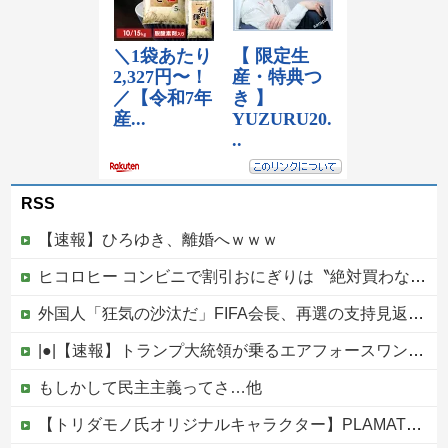
RSS
【速報】ひろゆき、離婚へｗｗｗ
ヒコロヒー コンビニで割引おにぎりは〝絶対買わない〟理由
外国人「狂気の沙汰だ」FIFA会長、再選の支持見返りにモロッコへ2030年W杯決勝の開催を打診か！海外から批判殺到！【海外の反応】
|●|【速報】トランプ大統領が乗るエアフォースワン情報漏洩事件、流出元はバイデン政権の空軍長官と判明「アクセス権を取り消す」
もしかして民主主義ってさ…他
【トリダモノ氏オリジナルキャラクター】PLAMATEA「MXちゃん」プラモデル【駿河屋 予約開始】