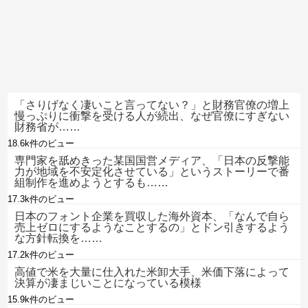
「さりげなく凄いこと言ってない？」と財務官僚の増上
慢っぷりに衝撃を受ける人が続出、なぜ官僚にすぎない
財務省が……
18.6k件のビュー
専門家を舐めきった某国国営メディア、「日本の反撃能
力が地域を不安定化させている」というストーリーで番
組制作を進めようとするも……
17.3k件のビュー
日本のフォント企業を買収した海外資本、「なんで自ら
売上ゼロにするようなことするの」とドン引きするよう
な方針転換を……
17.2k件のビュー
高値で米を大量に仕入れた米卸大手、米価下落によって
決算が凄まじいことになっている模様
15.9k件のビュー