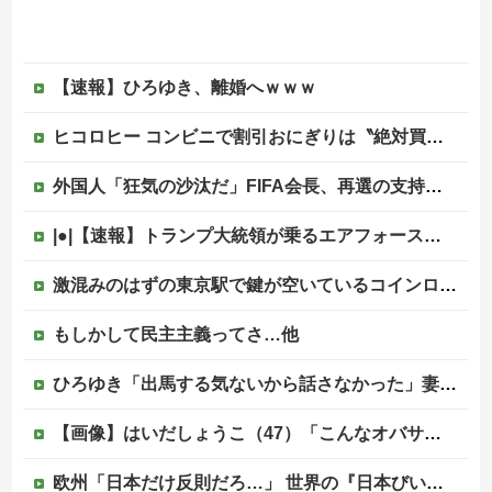
【速報】ひろゆき、離婚へｗｗｗ
ヒコロヒー コンビニで割引おにぎりは〝絶対買わない〟理由
外国人「狂気の沙汰だ」FIFA会長、再選の支持見返りにモロッコへ2030年W杯決勝の開催を打診か！海外から批判殺到！【海外の反応】
|●|【速報】トランプ大統領が乗るエアフォースワン情報漏洩事件、流出元はバイデン政権の空軍長官と判明「アクセス権を取り消す」
激混みのはずの東京駅で鍵が空いているコインロッカーが散見、「ラッキー」と思って中を確認してみると……
もしかして民主主義ってさ…他
ひろゆき「出馬する気ないから話さなかった」妻「それでも不誠実だろ」→離婚協議へｗｗｗｗｗ
【画像】はいだしょうこ（47）「こんなオバサンでいいの…？」
欧州「日本だけ反則だろ…」 世界の『日本びいき』にヨーロッパ全土から不満の声