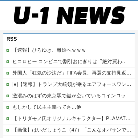
RSS
【速報】ひろゆき、離婚へｗｗｗ
ヒコロヒー コンビニで割引おにぎりは〝絶対買わない〟理由
外国人「狂気の沙汰だ」FIFA会長、再選の支持見返りにモロッコへ2030年W杯決勝の開催を打診か！海外から批判殺到！【海外の反応】
|●|【速報】トランプ大統領が乗るエアフォースワン情報漏洩事件、流出元はバイデン政権の空軍長官と判明「アクセス権を取り消す」
激混みのはずの東京駅で鍵が空いているコインロッカーが散見、「ラッキー」と思って中を確認してみると……
もしかして民主主義ってさ…他
【トリダモノ氏オリジナルキャラクター】PLAMATEA「MXちゃん」プラモデル【駿河屋 予約開始】
【画像】はいだしょうこ（47）「こんなオバサンでいいの…？」