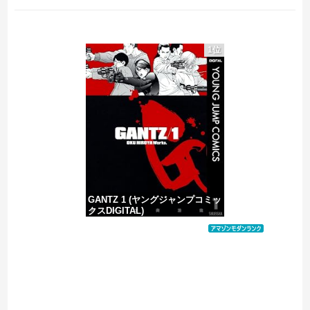
【画像あり】NASAが開発、着るだけで瞬時に「-15℃冷却」する冷感ポンチョ3,980円！
1位
佐藤二朗、橋本愛との騒動で主演映画が完全白紙へｗｗｗｗｗ
PTA会長「PTA参加拒否した親へ最終警告。こうなってもいい？」
【なんで】竹島ソングを歌う韓国アイドルグループが待望の日本デビュー
GANTZ 1 (ヤングジャンプコミッ
クスDIGITAL)
価格：¥100
Powered by livedoor 相互RSS