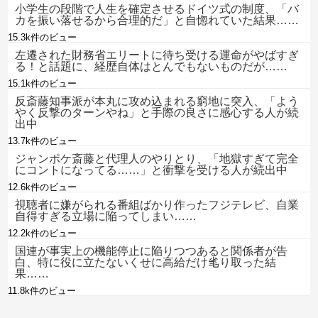
小学生の段階で人生を確定させるドイツ式の制度、「バ
カを振い落せるから合理的だ」と自惚れていた結果……
15.3k件のビュー
左遷された財務省エリートに待ち受ける運命がやばすぎ
る！と話題に、経歴自体はとんでもないものだが……
15.1k件のビュー
反斎藤知事派が本丸に攻め込まれる窮地に突入、「よう
やく反撃のターンやね」と手際の良さに感心する人が続
出中
13.7k件のビュー
ジャンポケ斎藤と代理人のやりとり、「地獄すぎて完全
にコントになってる……」と衝撃を受ける人が続出中
12.6k件のビュー
視聴者に嫌がられる番組ばかり作ったフジテレビ、自業
自得すぎる立場に陥ってしまい……
12.2k件のビュー
国連が事実上の機能停止に陥りつつあると関係者が告
白、特に役に立たないくせに高給だけ毟り取った結
果……
11.8k件のビュー