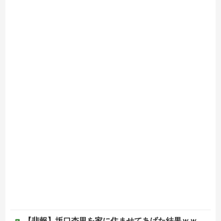
【悲報】坂口杏里を家に住ませてあげた結果ｗｗｗｗ