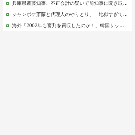
兵庫県斎藤知事、不正会計の疑いで前知事に聞き取り調査へ
ジャンポケ斎藤と代理人のやりとり、「地獄すぎて完全にコントになってる……」と衝撃を受ける人が続出中
海外「2002年も審判を買収したのか！」韓国サッカー協会による国際試合の審判買収が発覚し大騒ぎ！【海外の反応】
ジャングリア沖縄「3万円です」←ディズニー超えの強気価格ｗｗｗ
【ヤバすぎ】韓国紙｢サッカー韓国U23代表、2歳若い日本に負けると歴史的屈辱｣
Powered by livedoor 相互RSS