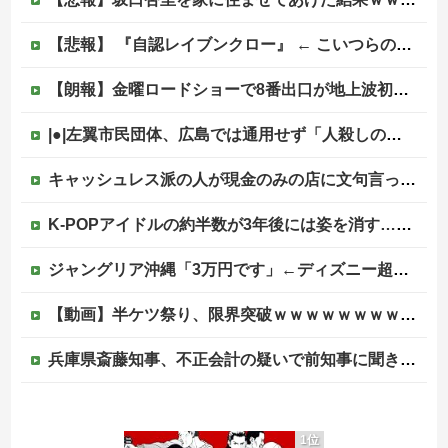
【悲報】 『自認レイブンクロー』 ← こいつらのタチ悪い率は異常
【朗報】金曜ロードショーで8番出口が地上波初放送wwwwwwwww
|●|左翼市民団体、広島では通用せず「人殺しの汚い足で広島の土を踏むな！」→広島県民「お前らの方が汚いんじゃ！」「ワシらが広島県民じゃ」
キャッシュレス派の人が現金のみの店に文句言ってるのってどう思う？他
K-POPアイドルの約半数が3年後には姿を消す…損益分岐点突破は4％未満
ジャングリア沖縄「3万円です」←ディズニー超えの強気価格ｗｗｗ
【動画】半ケツ祭り、限界突破ｗｗｗｗｗｗｗｗｗｗｗｗｗ
兵庫県斎藤知事、不正会計の疑いで前知事に聞き取り調査へ
ジャンポケ斎藤と代理人のやりとり、「地獄すぎて完全にコントになってる……」と衝撃を受ける人が続出中
1位