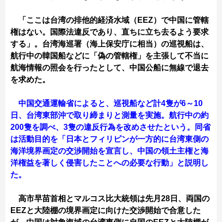
「ここは台湾の排他的経済水域（EEZ）で中国に管轄
権はない。国際法違反であり、直ちに立ち去るよう要求
する」。台湾海巡署（海上保安庁に相当）の巡視船は、
航行中の韓国船などに「偽の管轄権」を主張して不当に
航海情報の照会を行ったとして、中国公船に無線で退去
を求めた。
中国交通運輸省によると、巡視船など計4隻が6～10
日、台湾東部沖で取り締まりと測量を実施。航行中の約
200隻を調べ、3隻の違反行為を改めさせたという。同省
は活動目的を「日本とフィリピンが一方的に台湾東側の
海洋境界画定の交渉開始を宣言し、中国の領土主権と海
洋権益を著しく侵害したことへの必要な行動」と説明し
た。
高市早苗首相とマルコス比大統領は先月28日、両国の
EEZと大陸棚の境界画定に向けた交渉開始で合意した