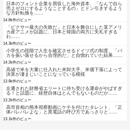
日本のフォント企業を買収した海外資本、「なんで自ら
売上ゼロにするようなことするの」とドン引きするよう
な方針転換を……
14.8k件のビュー
「ピクサー最大の失敗だ」と日本を舞台にした某アメリ
カ産アニメが話題に、日本と韓国の両方に失礼すぎる
わ……
14.3k件のビュー
小学生の段階で人生を確定させるドイツ式の制度、「バ
カを振い落せるから合理的だ」と自惚れていた結果……
14.2k件のビュー
高値で米を大量に仕入れた米卸大手、米価下落によって
決算が凄まじいことになっている模様
13.9k件のビュー
左遷された財務省エリートに待ち受ける運命がやばすぎ
る！と話題に、経歴自体はとんでもないものだが……
13.2k件のビュー
高市首相の熊本視察動画にケチを付けたタレント、「正
体バレバレよな」と黒電話の呼び方であっさりと……
13.1k件のビュー