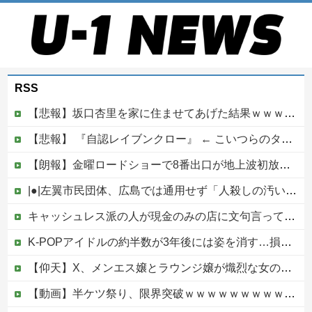
RSS
【悲報】坂口杏里を家に住ませてあげた結果ｗｗｗｗ
【悲報】 『自認レイブンクロー』 ← こいつらのタチ悪い率は異常
【朗報】金曜ロードショーで8番出口が地上波初放送wwwwwwwww
|●|左翼市民団体、広島では通用せず「人殺しの汚い足で広島の土を踏むな！」→広島県民「お前らの方が汚いんじゃ！」「ワシらが広島県民じゃ」
キャッシュレス派の人が現金のみの店に文句言ってるのってどう思う？他
K-POPアイドルの約半数が3年後には姿を消す…損益分岐点突破は4％未満
【仰天】X、メンエス嬢とラウンジ嬢が熾烈な女の争いを繰り広げ対戦型になってしまうw w w w w w w w
【動画】半ケツ祭り、限界突破ｗｗｗｗｗｗｗｗｗｗｗｗｗ