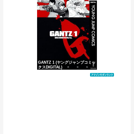
海外「2002年も審判を買収したのか！」韓国サッカー協会による国際試合の審判買収が発覚し大騒ぎ！【海外の反応】
ジャングリア沖縄「3万円です」←ディズニー超えの強気価格ｗｗｗ
【ヤバすぎ】韓国紙｢サッカー韓国U23代表、2歳若い日本に負けると歴史的屈辱｣
GANTZ 1 (ヤングジャンプコミッ
クスDIGITAL)
価格：¥100
Powered by livedoor 相互RSS