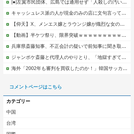
|●|左翼市民団体、広島では通用せず「人殺しの汚い足で広島の土を踏むな！」→広島県民「お前らの方が汚いんじゃ！」「ワシらが広島県民じゃ」
キャッシュレス派の人が現金のみの店に文句言ってるのってどう思う？他
【仰天】X、メンエス嬢とラウンジ嬢が熾烈な女の争いを繰り広げ対戦型になってしまうw w w w w w w w
【動画】半ケツ祭り、限界突破ｗｗｗｗｗｗｗｗｗｗｗｗｗ
兵庫県斎藤知事、不正会計の疑いで前知事に聞き取り調査へ
ジャンポケ斎藤と代理人のやりとり、「地獄すぎて完全にコントになってる……」と衝撃を受ける人が続出中
海外「2002年も審判を買収したのか！」韓国サッカー協会による国際試合の審判買収が発覚し大騒ぎ！【海外の反応】
ジャングリア沖縄「3万円です」←ディズニー超えの強気価格ｗｗｗ
コメントページはこちら
【ヤバすぎ】韓国紙｢サッカー韓国U23代表、2歳若い日本に負けると歴史的屈辱｣
カテゴリー
中国
台湾