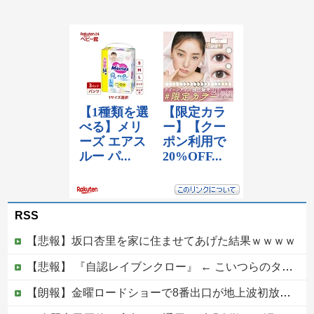
RSS
【悲報】坂口杏里を家に住ませてあげた結果ｗｗｗｗ
【悲報】 『自認レイブンクロー』 ← こいつらのタチ悪い率は異常
【朗報】金曜ロードショーで8番出口が地上波初放送wwwwwwwww