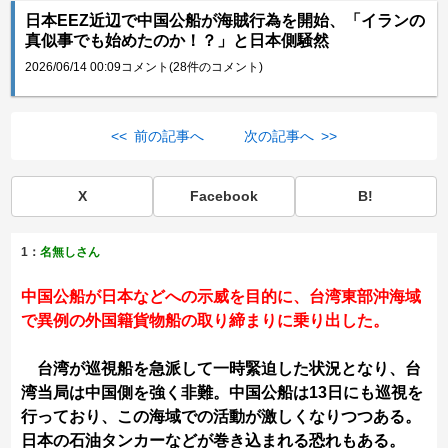
日本EEZ近辺で中国公船が海賊行為を開始、「イランの
真似事でも始めたのか！？」と日本側騒然
2026/06/14 00:09
コメント(28件のコメント)
<< 前の記事へ
次の記事へ >>
X
Facebook
B!
1：
名無しさん
中国公船が日本などへの示威を目的に、台湾東部沖海域
で異例の外国籍貨物船の取り締まりに乗り出した。
台湾が巡視船を急派して一時緊迫した状況となり、台
湾当局は中国側を強く非難。中国公船は13日にも巡視を
行っており、この海域での活動が激しくなりつつある。
日本の石油タンカーなどが巻き込まれる恐れもある。