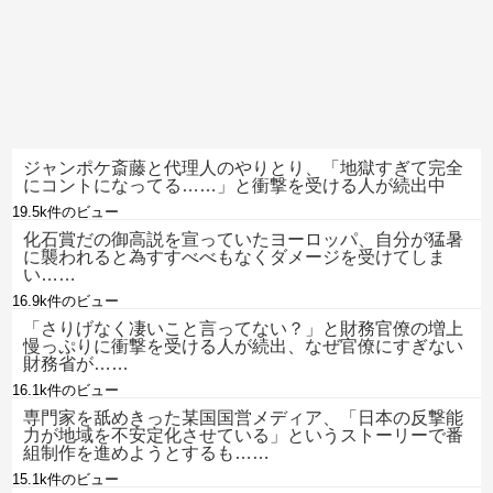
ジャンポケ斎藤と代理人のやりとり、「地獄すぎて完全
にコントになってる……」と衝撃を受ける人が続出中
19.5k件のビュー
化石賞だの御高説を宣っていたヨーロッパ、自分が猛暑
に襲われると為すすべべもなくダメージを受けてしま
い……
16.9k件のビュー
「さりげなく凄いこと言ってない？」と財務官僚の増上
慢っぷりに衝撃を受ける人が続出、なぜ官僚にすぎない
財務省が……
16.1k件のビュー
専門家を舐めきった某国国営メディア、「日本の反撃能
力が地域を不安定化させている」というストーリーで番
組制作を進めようとするも……
15.1k件のビュー