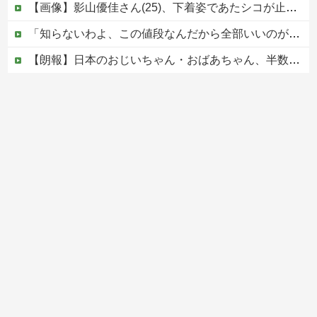
【画像】影山優佳さん(25)、下着姿であたシコが止まらない
「知らないわよ、この値段なんだから全部いいのが欲しいの」イチゴ売り場で言い返された話
【朗報】日本のおじいちゃん・おばあちゃん、半数以上がSNSを使いこなしていたｗｗｗｗｗ
ジャンポケ斎藤と代理人のやりとり、「地獄すぎて完全にコントになってる……」と衝撃を受ける人が続出中
大阪府の小学校でイスラム教の指導者が授業を行い物議を醸す！ #大阪 #イスラム教 #モスク
Powered by livedoor 相互RSS