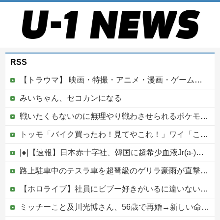
RSS
【トラウマ】 映画・特撮・アニメ・漫画・ゲームで「主人公がガチで敗北した回」と聞いて真っ先に思い浮かぶのは？
みいちゃん、セコカンになる
戦いたくもないのに無理やり戦わさせられるポケモンが可哀想
トッモ「バイク買ったわ！見てやこれ！」ワイ「これスクーターじゃん…」他
|●|【速報】日本赤十字社、韓国に超希少血液Jr(a-)を提供「韓国内では適合する血液を確保できなかった」※今回で4回目
路上駐車中のテスラ車を超弩級のゲリラ豪雨が直撃、水が溢れてどんどん浸かっていくのを……
【ホロライブ】社員にビブー好きがいるに違いない（確信
ミッチーこと及川光博さん、56歳で再婚→新しい命まで授かるｗｗｗｗｗ