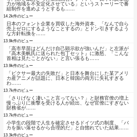
力が地域を不安定化させている」というストーリーで番
組制作を進めようとするも……
14.2k件のビュー
日本のフォント企業を買収した海外資本、「なんで自ら
売上ゼロにするようなことするの」とドン引きするよう
な方針転換を……
13.9k件のビュー
「高市早苗はどんだけ自己顕示欲が強いんだ」と左派が
『高木美帆氏に送られた包丁セット』に激怒、「こんな
首相は見たことがない」と言い張るも……
13.9k件のビュー
「ピクサー最大の失敗だ」と日本を舞台にした某アメリ
カ産アニメが話題に、日本と韓国の両方に失礼すぎる
わ……
13.7k件のビュー
「さりげなく凄いこと言ってない？」と財務官僚の増上
慢っぷりに衝撃を受ける人が続出、なぜ官僚にすぎない
財務省が……
13.7k件のビュー
小学生の段階で人生を確定させるドイツ式の制度、「バ
カを振い落せるから合理的だ」と自惚れていた結果……
13.3k件のビュー