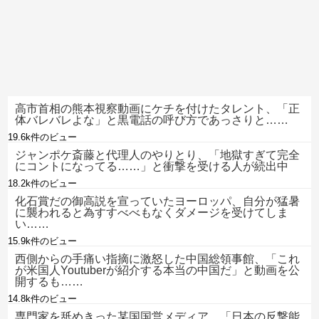
高市首相の熊本視察動画にケチを付けたタレント、「正
体バレバレよな」と黒電話の呼び方であっさりと……
19.6k件のビュー
ジャンポケ斎藤と代理人のやりとり、「地獄すぎて完全
にコントになってる……」と衝撃を受ける人が続出中
18.2k件のビュー
化石賞だの御高説を宣っていたヨーロッパ、自分が猛暑
に襲われると為すすべべもなくダメージを受けてしま
い……
15.9k件のビュー
西側からの手痛い指摘に激怒した中国総領事館、「これ
が米国人Youtuberが紹介する本当の中国だ」と動画を公
開するも……
14.8k件のビュー
専門家を舐めきった某国国営メディア、「日本の反撃能