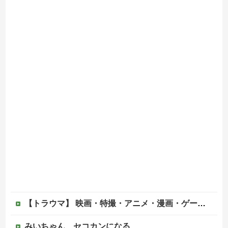
【トラウマ】 映画・特撮・アニメ・漫画・ゲームで「主人公がガチで敗北した回」と聞いて真っ先に思い浮かぶのは？
みいちゃん、セコカンになる