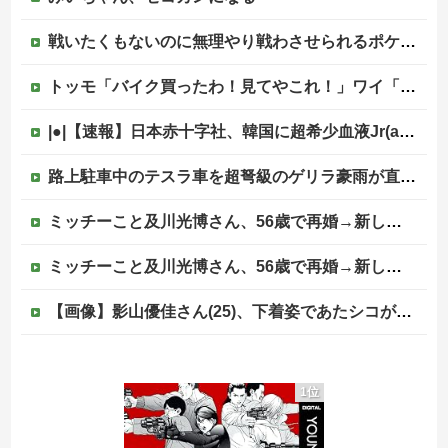
戦いたくもないのに無理やり戦わさせられるポケモンが可哀想
トッモ「バイク買ったわ！見てやこれ！」ワイ「これスクーターじゃん…」他
|●|【速報】日本赤十字社、韓国に超希少血液Jr(a-)を提供「韓国内では適合する血液を確保できなかった」※今回で4回目
路上駐車中のテスラ車を超弩級のゲリラ豪雨が直撃、水が溢れてどんどん浸かっていくのを……
ミッチーこと及川光博さん、56歳で再婚→新しい命まで授かるｗｗｗｗｗ
ミッチーこと及川光博さん、56歳で再婚→新しい命まで授かるｗｗｗｗｗ
【画像】影山優佳さん(25)、下着姿であたシコが止まらない
「知らないわよ、この値段なんだから全部いいのが欲しいの」イチゴ売り場で言い返された話
1位
【朗報】日本のおじいちゃん・おばあちゃん、半数以上がSNSを使いこなしていたｗｗｗｗｗ
ジャンポケ斎藤と代理人のやりとり、「地獄すぎて完全にコントになってる……」と衝撃を受ける人が続出中