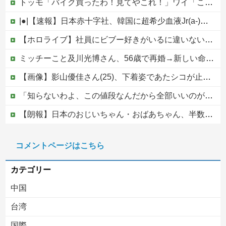
トッモ「バイク買ったわ！見てやこれ！」ワイ「これスクーターじゃん…」他
|●|【速報】日本赤十字社、韓国に超希少血液Jr(a-)を提供「韓国内では適合する血液を確保できなかった」※今回で4回目
【ホロライブ】社員にビブー好きがいるに違いない（確信
ミッチーこと及川光博さん、56歳で再婚→新しい命まで授かるｗｗｗｗｗ
【画像】影山優佳さん(25)、下着姿であたシコが止まらない
「知らないわよ、この値段なんだから全部いいのが欲しいの」イチゴ売り場で言い返された話
【朗報】日本のおじいちゃん・おばあちゃん、半数以上がSNSを使いこなしていたｗｗｗｗｗ
ジャンポケ斎藤と代理人のやりとり、「地獄すぎて完全にコントになってる……」と衝撃を受ける人が続出中
コメントページはこちら
大阪府の小学校でイスラム教の指導者が授業を行い物議を醸す！ #大阪 #イスラム教 #モスク
カテゴリー
中国
台湾
国際