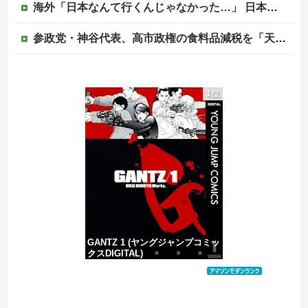
海外「日本なんて行くんじゃなかった…」 日本を知ってしまったディズニー信者、帰国後『本家』に失望する事態に
参政党・神谷代表、高市政権の食料品減税を「天下の愚策」と一刀両断
積水ハウス「地面師に55億円騙し取られた…」ワイ「はえーかわいそう…会社滅茶苦茶やろなぁ」
1位
日本の研究者が明らかにした肝臓がんをリスクを低下させるために必要な緑茶の量←「そんなに飲めるかよ！」（海外の反応）
（ ´_ゝ`）中道・立憲・公明、国会内で「熊本地震対策本部会議」各省庁からヒアリング・現地から意見聴取「パーティション、人手、宿泊施設の不足や、...
【移民政策反対】イオンの売り場で唐揚げを食う中国人の子供
GANTZ 1 (ヤングジャンプコミッ
クスDIGITAL)
価格：¥100