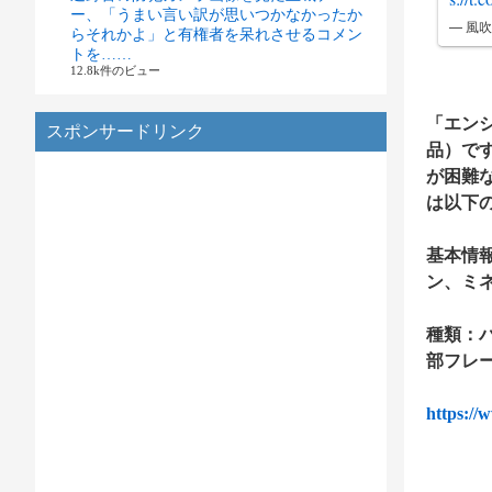
ー、「うまい言い訳が思いつかなかったか
— 風吹け
らそれかよ」と有権者を呆れさせるコメン
トを……
12.8k件のビュー
「エン
スポンサードリンク
品）です
が困難
は以下
基本情報
ン、ミ
種類：
部フレ
https://