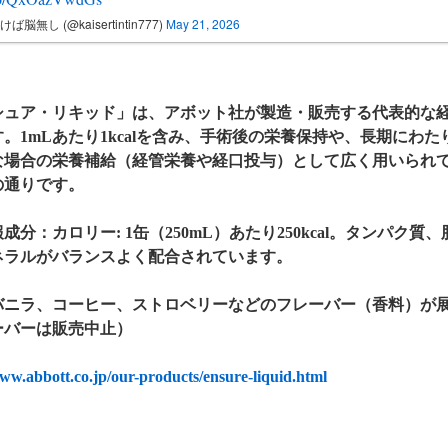
ば脳無し (@kaisertintin777)
May 21, 2026
シュア・リキッド」は、アボット社が製造・販売する代表的な
。1mLあたり1kcalを含み、手術後の栄養保持や、長期にわ
な場合の栄養補給（経管栄養や経口投与）として広く用いられ
の通りです。
成分：カロリー: 1缶（250mL）あたり250kcal。タンパク
ネラルがバランスよく配合されています。
バニラ、コーヒー、ストロベリーなどのフレーバー（香料）が
ーバーは販売中止）
www.abbott.co.jp/our-products/ensure-liquid.html