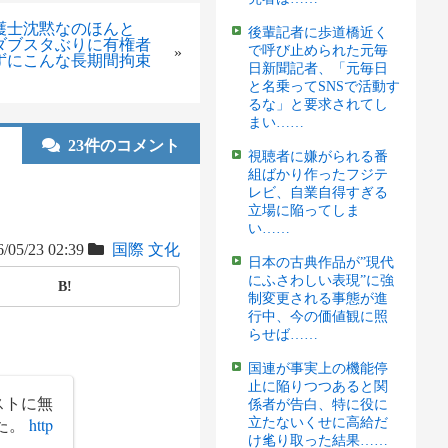
護士沈黙なのほんと
後輩記者に歩道橋近く
ダブスタぶりに有権者
で呼び止められた元毎
»
ずにこんな長期間拘束
日新聞記者、「元毎日
と名乗ってSNSで活動す
るな」と要求されてし
まい……
23件のコメント
視聴者に嫌がられる番
組ばかり作ったフジテ
レビ、自業自得すぎる
立場に陥ってしま
い……
/05/23 02:39
国際
文化
日本の古典作品が”現代
にふさわしい表現”に強
B!
制変更される事態が進
行中、今の価値観に照
らせば……
国連が事実上の機能停
止に陥りつつあると関
ストに無
係者が告白、特に役に
た。
http
立たないくせに高給だ
け毟り取った結果……