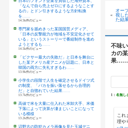
日本のフォント企業を買収した海外資本、
「なんで自ら売上ゼロにするようなことす
オー
るの」とドン引きするような方針転換
«
視し
を……
た結
14.5k件のビュー
専門家を舐めきった某国国営メディア、
「日本の反撃能力が地域を不安定化させて
いる」というストーリーで番組制作を進め
ようとするも……
不味い
14.5k件のビュー
カの某
「ピクサー最大の失敗だ」と日本を舞台に
果……
した某アメリカ産アニメが話題に、日本と
韓国の両方に失礼すぎるわ……
13.9k件のビュー
小学生の段階で人生を確定させるドイツ式
の制度、「バカを振い落せるから合理的
だ」と自惚れていた結果……
1：
名無し
13.7k件のビュー
高値で米を大量に仕入れた米卸大手、米価
下落によって決算が凄まじいことになって
いる模様
これ
13.2k件のビュー
理や
辺野古の防犯カメラ画像を見た玉城デニ
s://t