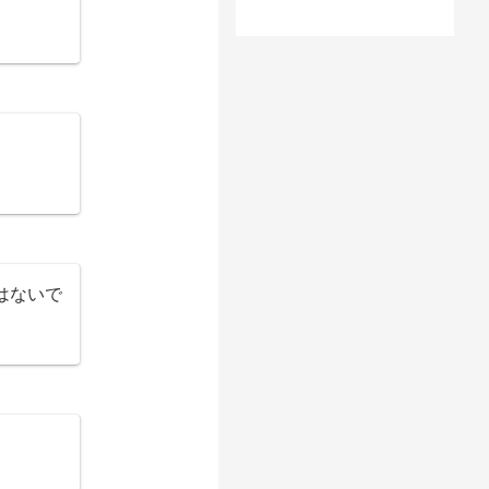
はないで
。