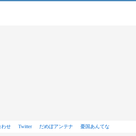
合わせ
Twitter
だめぽアンテナ
憂国あんてな