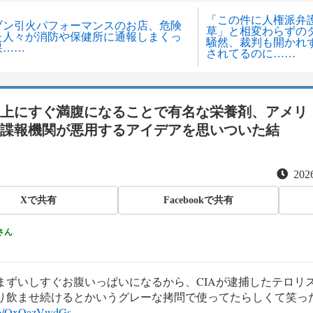
「この件に人権派弁
ブン引火パフォーマンスのお店、危険
草」と相変わらずの
た人々が消防や保健所に通報しまくっ
騒然、裁判も開かれ
果……
されてるのに……
上にすぐ満腹になることで有名な栄養剤、アメリ
諜報機関が悪用するアイデアを思いついた結
2026
Xで共有
Facebookで共有
さん
まずいしすぐお腹いっぱいになるから、CIAが逮捕したテロリ
り飲ませ続けるとかいうグレーな拷問で使ってたらしくて笑っ
.co/QxOazVwdGs