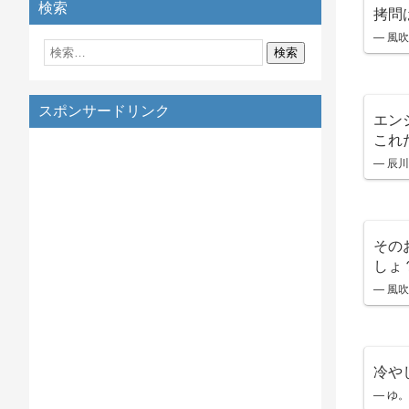
検索
拷問
— 風吹け
スポンサードリンク
エン
これ
— 辰川蒔
その
しょ
— 風吹け
冷や
— ゆ。 