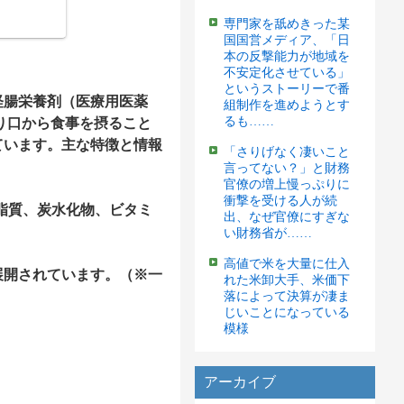
専門家を舐めきった某
国国営メディア、「日
本の反撃能力が地域を
不安定化させている」
というストーリーで番
経腸栄養剤（医療用医薬
組制作を進めようとす
るも……
たり口から食事を摂ること
ています。主な特徴と情報
「さりげなく凄いこと
言ってない？」と財務
官僚の増上慢っぷりに
衝撃を受ける人が続
質、脂質、炭水化物、ビタミ
出、なぜ官僚にすぎな
い財務省が……
高値で米を大量に仕入
展開されています。（※一
れた米卸大手、米価下
落によって決算が凄ま
じいことになっている
模様
アーカイブ