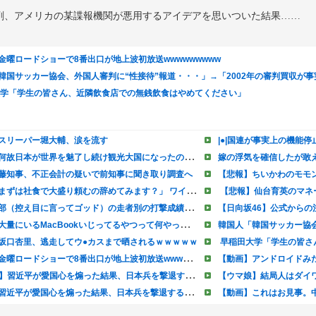
剤、アメリカの某諜報機関が悪用するアイデアを思いついた結果……