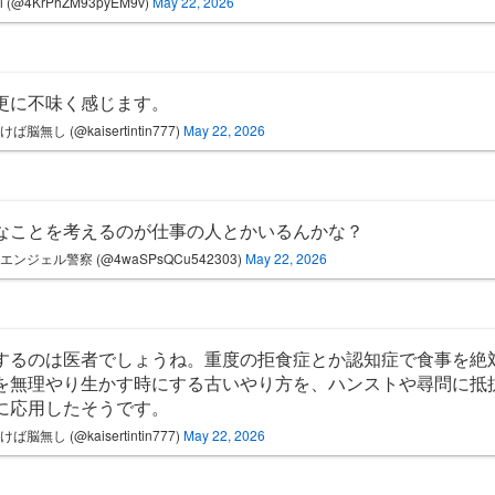
ji (@4KrPhZM93pyEM9v)
May 22, 2026
更に不味く感じます。
ば脳無し (@kaisertintin777)
May 22, 2026
なことを考えるのが仕事の人とかいるんかな？
エンジェル警察 (@4waSPsQCu542303)
May 22, 2026
するのは医者でしょうね。重度の拒食症とか認知症で食事を絶
を無理やり生かす時にする古いやり方を、ハンストや尋問に抵
に応用したそうです。
ば脳無し (@kaisertintin777)
May 22, 2026