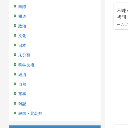
国際
不味
拷問
報道
— たけち
政治
文化
日本
未分類
科学技術
経済
自然
軍事
雑記
韓国・北朝鮮