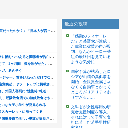
最近の投稿
「感動のフィナーレ
だ」と某野党が達成し
た偉業に称賛の声が殺
到、なんかヒーロー番
組の最終回を見ている
ような気分に……
国家予算が枯渇したロ
シアが山賊の真似事を
開始、金銀貴金属じゃ
なくて自動車とかって
ところがリアリティあ
りすぎる……
文科省が女性専用の研
究者支援制度を導入、
それに対して子育て負
担に苦しむ若手男性研
究者は……