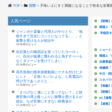
TOP
>
国際
>
不味い上にすぐ満腹になることで有名な栄養
人気ページ
ジャンポケ斎藤と代理人のやりとり、「地
獄すぎて完全にコントになってる……」と
衝撃を受ける人が続出中
18.9k件のビュー
化石賞だの御高説を宣っていたヨーロッ
パ、自分が猛暑に襲われると為すすべべも
なくダメージを受けてしまい……
16.3k件のビュー
高市首相の熊本視察動画にケチを付けたタ
レント、「正体バレバレよな」と黒電話の
呼び方であっさりと……
15.5k件のビュー
「さりげなく凄いこと言ってない？」と財
務官僚の増上慢っぷりに衝撃を受ける人が
続出、なぜ官僚にすぎない財務省が……
15.2k件のビュー