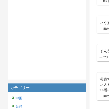
— ma-
いや
— 風吹け
そん
— プチ
考案
い人
カテゴリー
罪者
— 風吹け
中国
台湾