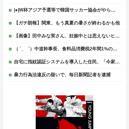
|●|W杯アジア予選等で韓国サッカー協会がやらかしまくりだと発覚、「いきなり共同開催になったしな」と日韓共催の件に言及する声も……
【ガチ朗報】関東、もう真夏の暑さが終わるかも他
【画像】田中みな実さん、妊娠中とは思えないヒール姿で登場してしまう
（ ´_ゝ`）中道幹事長、食料品消費税2年間1%の閣議決定を批判 → 記者「中道改革連合は食料品消費税ゼロを公約に掲げていたが？」→ 階猛氏「
自宅に指紋認証システムを導入した住民、「今家の中に誰かが入ろうとしてる」と通知でアラートが鳴りまくる事態に恐怖して……
暴力行為法違反の疑いで、毎日新聞記者を逮捕
海外「2002年も審判を買収したのか！」韓国サッカー協会による国際試合の審判買収が発覚し大騒ぎ！【海外の反応】
1位
消費税減税に反対していた財務省の面目が丸潰れに、減税が決まった途端に市場が動き出したが……
【悲報】ワンピース原作者・尾田栄一郎さん、他の人と同じ「漫画家」という肩書きに不満
【移民政策反対】イオンの売り場で唐揚げを食う中国人の子供