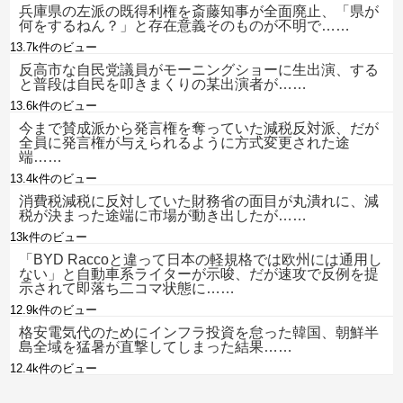
兵庫県の左派の既得利権を斎藤知事が全面廃止、「県が
何をするねん？」と存在意義そのものが不明で……
13.7k件のビュー
反高市な自民党議員がモーニングショーに生出演、する
と普段は自民を叩きまくりの某出演者が……
13.6k件のビュー
今まで賛成派から発言権を奪っていた減税反対派、だが
全員に発言権が与えられるように方式変更された途
端……
13.4k件のビュー
消費税減税に反対していた財務省の面目が丸潰れに、減
税が決まった途端に市場が動き出したが……
13k件のビュー
「BYD Raccoと違って日本の軽規格では欧州には通用し
ない」と自動車系ライターが示唆、だが速攻で反例を提
示されて即落ち二コマ状態に……
12.9k件のビュー
格安電気代のためにインフラ投資を怠った韓国、朝鮮半
島全域を猛暑が直撃してしまった結果……
12.4k件のビュー