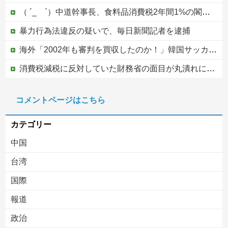
（ ´_ゝ`）中道幹事長、食料品消費税2年間1%の閣議決定を批判 → 記者「中道改革連合は食料品消費税ゼロを公約に掲げていたが？」→ 階猛氏「
暴力行為法違反の疑いで、毎日新聞記者を逮捕
海外「2002年も審判を買収したのか！」韓国サッカー協会による国際試合の審判買収が発覚し大騒ぎ！【海外の反応】
消費税減税に反対していた財務省の面目が丸潰れに、減税が決まった途端に市場が動き出したが……
【悲報】ワンピース原作者・尾田栄一郎さん、他の人と同じ「漫画家」という肩書きに不満
コメントページはこちら
【移民政策反対】イオンの売り場で唐揚げを食う中国人の子供
カテゴリー
中国
台湾
国際
報道
Powered by livedoor 相互RSS
政治