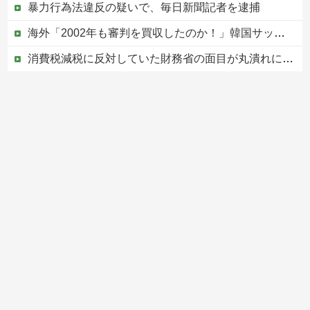
暴力行為法違反の疑いで、毎日新聞記者を逮捕
海外「2002年も審判を買収したのか！」韓国サッカー協会による国際試合の審判買収が発覚し大騒ぎ！【海外の反応】
消費税減税に反対していた財務省の面目が丸潰れに、減税が決まった途端に市場が動き出したが……
【悲報】ワンピース原作者・尾田栄一郎さん、他の人と同じ「漫画家」という肩書きに不満
【移民政策反対】イオンの売り場で唐揚げを食う中国人の子供
Powered by livedoor 相互RSS