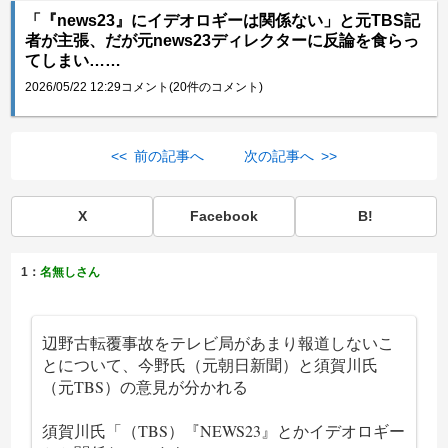
「『news23』にイデオロギーは関係ない」と元TBS記
者が主張、だが元news23ディレクターに反論を食らっ
てしまい……
2026/05/22 12:29
コメント(20件のコメント)
<< 前の記事へ
次の記事へ >>
X
Facebook
B!
1：
名無しさん
辺野古転覆事故をテレビ局があまり報道しないこ
とについて、今野氏（元朝日新聞）と須賀川氏
（元TBS）の意見が分かれる
須賀川氏「（TBS）『NEWS23』とかイデオロギー