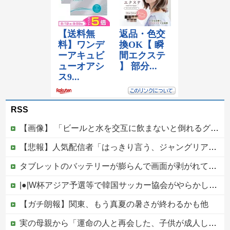
RSS
【画像】 「ビールと水を交互に飲まないと倒れるグラス」発売
【悲報】人気配信者「はっきり言う、ジャングリア沖縄ほんとーーーーーーーーにおもんない！！！！」→炎上
タブレットのバッテリーが膨らんで画面が剥がれてきたんやが
|●|W杯アジア予選等で韓国サッカー協会がやらかしまくりだと発覚、「いきなり共同開催になったしな」と日韓共催の件に言及する声も……
【ガチ朗報】関東、もう真夏の暑さが終わるかも他
実の母親から「運命の人と再会した、子供が成人したら離婚する」とか告白されてマジで引いたんだが！なんやかんや理由つけて子供4人も作っておいて未成年の子供に言う話かよ！