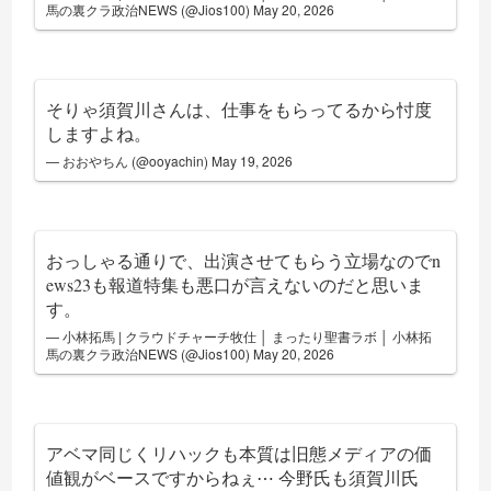
馬の裏クラ政治NEWS (@Jios100)
May 20, 2026
そりゃ須賀川さんは、仕事をもらってるから忖度
しますよね。
— おおやちん (@ooyachin)
May 19, 2026
おっしゃる通りで、出演させてもらう立場なのでn
ews23も報道特集も悪口が言えないのだと思いま
す。
— 小林拓馬 | クラウドチャーチ牧仕 │ まったり聖書ラボ │ 小林拓
馬の裏クラ政治NEWS (@Jios100)
May 20, 2026
アベマ同じくリハックも本質は旧態メディアの価
値観がベースですからねぇ⋯ 今野氏も須賀川氏