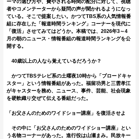
ーマの選び方や、費やされる時間の配分に対して、視聴
者やコメンテーターから疑問の声が聞かれるようになっ
ている。そこで提案したい。かつてTBS系の人気情報番
組に存在した「報道時間ランキング」コーナーを現代に
「復活」させてみてはどうか。本稿では、2026年3～4
月の朝のニュース・情報番組の報道時間ランキングを公
開する。
40歳以上の人なら覚えているだろうか？
かつてTBSテレビ系の土曜夜10時から「ブロードキャ
スター」という情報番組があった。福留功男と三雲孝江
がキャスターを務め、ニュース、事件、芸能、社会現象
を硬軟織り交ぜて伝える番組だった。
「お父さんのためのワイドショー講座」を復活させよ
その中に「お父さんのためのワイドショー講座」とい
う名物コーナーがあった。進行役は山瀬まみ。民放キー