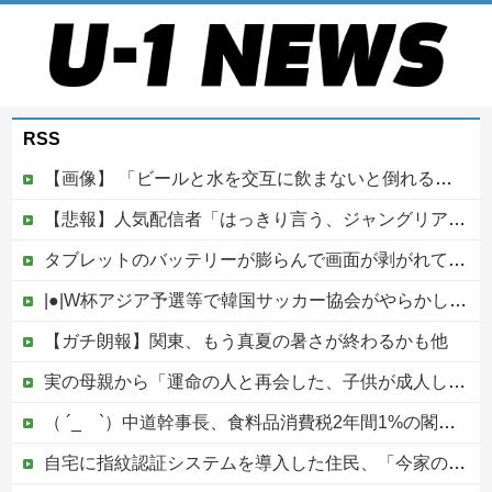
RSS
【画像】 「ビールと水を交互に飲まないと倒れるグラス」発売
【悲報】人気配信者「はっきり言う、ジャングリア沖縄ほんとーーーーーーーーにおもんない！！！！」→炎上
タブレットのバッテリーが膨らんで画面が剥がれてきたんやが
|●|W杯アジア予選等で韓国サッカー協会がやらかしまくりだと発覚、「いきなり共同開催になったしな」と日韓共催の件に言及する声も……
【ガチ朗報】関東、もう真夏の暑さが終わるかも他
実の母親から「運命の人と再会した、子供が成人したら離婚する」とか告白されてマジで引いたんだが！なんやかんや理由つけて子供4人も作っておいて未成年の子供に言う話かよ！
（ ´_ゝ`）中道幹事長、食料品消費税2年間1%の閣議決定を批判 → 記者「中道改革連合は食料品消費税ゼロを公約に掲げていたが？」→ 階猛氏「
自宅に指紋認証システムを導入した住民、「今家の中に誰かが入ろうとしてる」と通知でアラートが鳴りまくる事態に恐怖して……