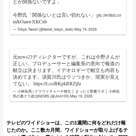
とか関係ないですよ」
今野氏「関係ないとは言い切れない」
pic.twitter.co
m/kOanwXKCnb
— Tokyo.Tweet (@tweet_tokyo_web)
May 19, 2026
元news23ディレクターですが、これは今野さんが
正しい。プロデューサーと編集長の意向で報道の
献立は決まります。イデオロギーで献立も内容も
決めてます。須賀川氏はウソつきか、現実が見え
てない。
https://t.co/BKpkRRZjfu
— 小林拓馬 | クラウドチャーチ牧仕 │ まったり聖書ラボ │ 小林拓
馬の裏クラ政治NEWS (@Jios100)
May 19, 2026
テレビのワイドショーは、この1週間に何をどれだけ報
じたのか。ここ数カ月間、ワイドショーが取り上げるテ