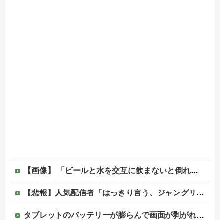
【画像】 「ビールと水を交互に飲まないと倒れるグラス」発売
【悲報】人気配信者「はっきり言う、ジャングリア沖縄ほんとーーーーーーーーにおもんない！！！！」→炎上
タブレットのバッテリーが膨らんで画面が剥がれてきたんやが