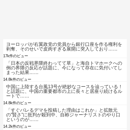
ヨーロッパが右翼政党の党員から銀行口座を作る権利を
剥奪、そのせいで皮肉すぎる展開に突入しており……
17k件のビュー
「日本の反戦界隈終わってて草」と海自トマホークへの
例の界隈の反応が話題に、今になって存在に気付いてし
まった結果……
14.8k件のビュー
中国に上陸する台風13号が絶妙なコースを辿っている！
と話題に、中国の重要都市の上に長々と居座り続けるル
ートで……
14.8k件のビュー
「すぐバレるデマを投稿した理由はこれか」と拡散元
の”賢さ”に批判が殺到中、自称ジャーナリストのやり口
というのが……
14.2k件のビュー