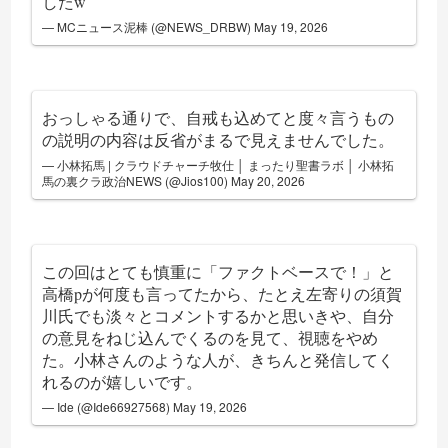
したw
— MCニュース泥棒 (@NEWS_DRBW)
May 19, 2026
おっしゃる通りで、自戒も込めてと度々言うもの
の説明の内容は反省がまるで見えませんでした。
— 小林拓馬 | クラウドチャーチ牧仕 │ まったり聖書ラボ │ 小林拓
馬の裏クラ政治NEWS (@Jios100)
May 20, 2026
この回はとても慎重に「ファクトベースで！」と
高橋pが何度も言ってたから、たとえ左寄りの須賀
川氏でも淡々とコメントするかと思いきや、自分
の意見をねじ込んでくるのを見て、視聴をやめ
た。小林さんのような人が、きちんと発信してく
れるのが嬉しいです。
— Ide (@Ide66927568)
May 19, 2026