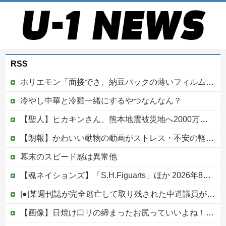
RSS
ホリエモン「面接でさ、納豆パックの薄いフィルムって何のために入っていの？って聞くわけ」
冷やし中華と冷麺一緒にするやつなんなん？
【聖人】ヒカキンさん、熊本地震被災地へ2000万円の寄付！
【朗報】かわいい動物の動画がストレス・不安の軽減になる可能性。英大学の研究で実証
幕末のスピード感は異常他
【魂ネイションズ】「S.H.Figuarts」ほか 2026年8月発売商品【スケジュール公開】
|●|某週刊誌が完全逃亡して取り残された中道議員が絶体絶命の窮地、「今度は宏池会に矛先を向けたか……」と節操の無さに呆れる人が続出
【画像】日焼け口リの締まったお尻っていいよね！ｗｗｗｗｗ