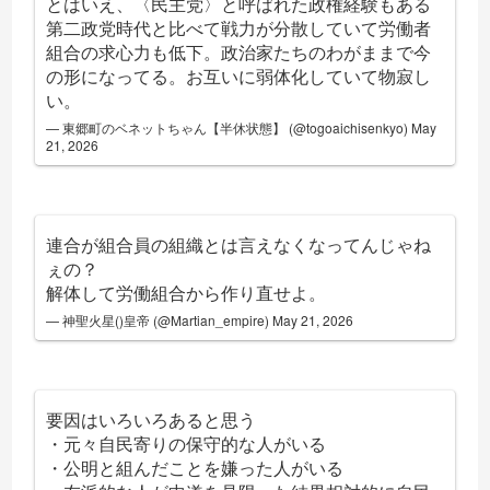
とはいえ、〈民主党〉と呼ばれた政権経験もある
第二政党時代と比べて戦力が分散していて労働者
組合の求心力も低下。政治家たちのわがままで今
の形になってる。お互いに弱体化していて物寂し
い。
— 東郷町のベネットちゃん【半休状態】 (@togoaichisenkyo)
May
21, 2026
連合が組合員の組織とは言えなくなってんじゃね
ぇの？
解体して労働組合から作り直せよ。
— 神聖火星()皇帝 (@Martian_empire)
May 21, 2026
要因はいろいろあると思う
・元々自民寄りの保守的な人がいる
・公明と組んだことを嫌った人がいる