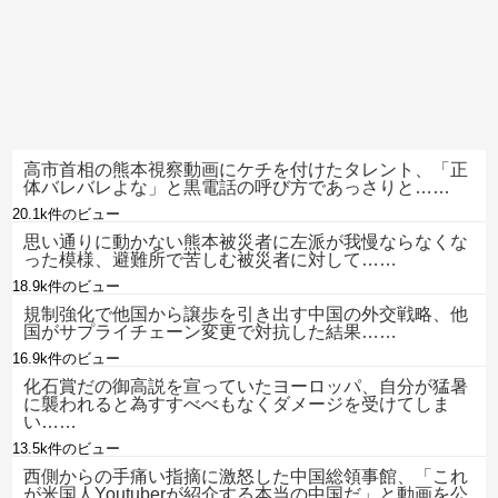
高市首相の熊本視察動画にケチを付けたタレント、「正
体バレバレよな」と黒電話の呼び方であっさりと……
20.1k件のビュー
思い通りに動かない熊本被災者に左派が我慢ならなくな
った模様、避難所で苦しむ被災者に対して……
18.9k件のビュー
規制強化で他国から譲歩を引き出す中国の外交戦略、他
国がサプライチェーン変更で対抗した結果……
16.9k件のビュー
化石賞だの御高説を宣っていたヨーロッパ、自分が猛暑
に襲われると為すすべべもなくダメージを受けてしま
い……
13.5k件のビュー
西側からの手痛い指摘に激怒した中国総領事館、「これ
が米国人Youtuberが紹介する本当の中国だ」と動画を公