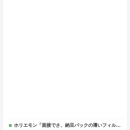
ホリエモン「面接でさ、納豆パックの薄いフィルムって何のために入っていの？って聞くわけ」