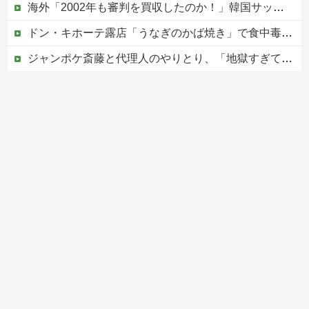
海外「2002年も審判を買収したのか！」韓国サッカー協会による国際試合の審判買収が発覚し大騒ぎ！【海外の反応】
ドン・キホーテ露店「うなぎのかば焼き」で食中毒 男女14人が発熱や腹痛など訴え…サルモネラ属の菌検出
ジャンポケ斎藤と代理人のやりとり、「地獄すぎて完全にコントになってる……」と衝撃を受ける人が続出中
ショートスリーパー堀大輔、高須幹弥にブチギレ
【ヤバい】100件以上の窃盗をしたトルコ国籍の男3人を逮捕 #移民 #外国人
Powered by livedoor 相互RSS