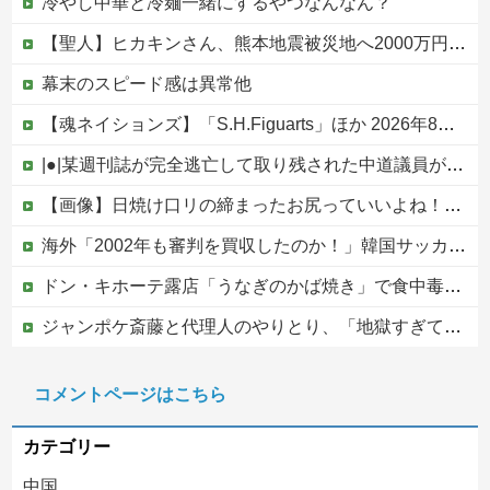
冷やし中華と冷麺一緒にするやつなんなん？
【聖人】ヒカキンさん、熊本地震被災地へ2000万円の寄付！
幕末のスピード感は異常他
【魂ネイションズ】「S.H.Figuarts」ほか 2026年8月発売商品【スケジュール公開】
|●|某週刊誌が完全逃亡して取り残された中道議員が絶体絶命の窮地、「今度は宏池会に矛先を向けたか……」と節操の無さに呆れる人が続出
【画像】日焼け口リの締まったお尻っていいよね！ｗｗｗｗｗ
海外「2002年も審判を買収したのか！」韓国サッカー協会による国際試合の審判買収が発覚し大騒ぎ！【海外の反応】
ドン・キホーテ露店「うなぎのかば焼き」で食中毒 男女14人が発熱や腹痛など訴え…サルモネラ属の菌検出
ジャンポケ斎藤と代理人のやりとり、「地獄すぎて完全にコントになってる……」と衝撃を受ける人が続出中
ショートスリーパー堀大輔、高須幹弥にブチギレ
コメントページはこちら
【ヤバい】100件以上の窃盗をしたトルコ国籍の男3人を逮捕 #移民 #外国人
カテゴリー
中国