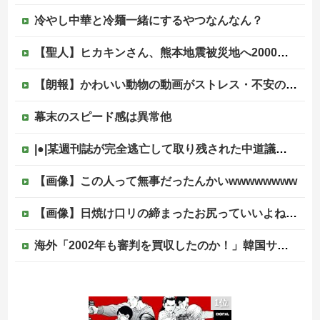
冷やし中華と冷麺一緒にするやつなんなん？
【聖人】ヒカキンさん、熊本地震被災地へ2000万円の寄付！
【朗報】かわいい動物の動画がストレス・不安の軽減になる可能性。英大学の研究で実証
幕末のスピード感は異常他
|●|某週刊誌が完全逃亡して取り残された中道議員が絶体絶命の窮地、「今度は宏池会に矛先を向けたか……」と節操の無さに呆れる人が続出
【画像】この人って無事だったんかいwwwwwwww
【画像】日焼け口リの締まったお尻っていいよね！ｗｗｗｗｗ
海外「2002年も審判を買収したのか！」韓国サッカー協会による国際試合の審判買収が発覚し大騒ぎ！【海外の反応】
ドン・キホーテ露店「うなぎのかば焼き」で食中毒 男女14人が発熱や腹痛など訴え…サルモネラ属の菌検出
1位
ジャンポケ斎藤と代理人のやりとり、「地獄すぎて完全にコントになってる……」と衝撃を受ける人が続出中