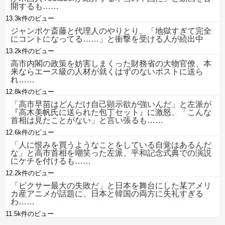
開するも……
13.3k件のビュー
ジャンポケ斎藤と代理人のやりとり、「地獄すぎて完全
にコントになってる……」と衝撃を受ける人が続出中
13.2k件のビュー
高市内閣の政策を妨害しまくった財務省の大物官僚、本
来ならエース級の人材が就くはずのないポストに送ら
れ……
12.8k件のビュー
「高市早苗はどんだけ自己顕示欲が強いんだ」と左派が
『高木美帆氏に送られた包丁セット』に激怒、「こんな
首相は見たことがない」と言い張るも……
12.6k件のビュー
「人に恨みを買うようなことをしている自覚はあるんだ
な」と高市首相を嘲笑った左派、平和記念式典での演説
にケチを付けるも……
12.2k件のビュー
「ピクサー最大の失敗だ」と日本を舞台にした某アメリ
カ産アニメが話題に、日本と韓国の両方に失礼すぎる
わ……
11.5k件のビュー