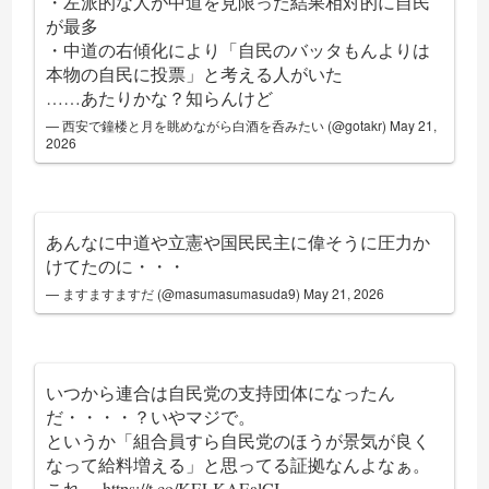
・左派的な人が中道を見限った結果相対的に自民
が最多
・中道の右傾化により「自民のバッタもんよりは
本物の自民に投票」と考える人がいた
……あたりかな？知らんけど
— 西安で鐘楼と月を眺めながら白酒を呑みたい (@gotakr)
May 21,
2026
あんなに中道や立憲や国民民主に偉そうに圧力か
けてたのに・・・
— ますますますだ (@masumasumasuda9)
May 21, 2026
いつから連合は自民党の支持団体になったん
だ・・・・？いやマジで。
というか「組合員すら自民党のほうが景気が良く
なって給料増える」と思ってる証拠なんよなぁ。
これ。
https://t.co/KELKAEalCI