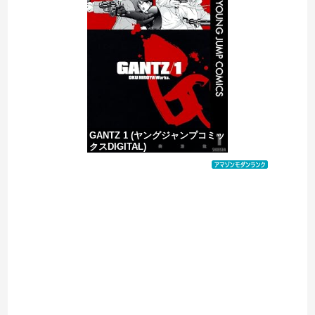
ショートスリーパー堀大輔、高須幹弥にブチギレ
【ヤバい】100件以上の窃盗をしたトルコ国籍の男3人を逮捕 #移民 #外国人
GANTZ 1 (ヤングジャンプコミッ
クスDIGITAL)
価格：¥100
Powered by livedoor 相互RSS