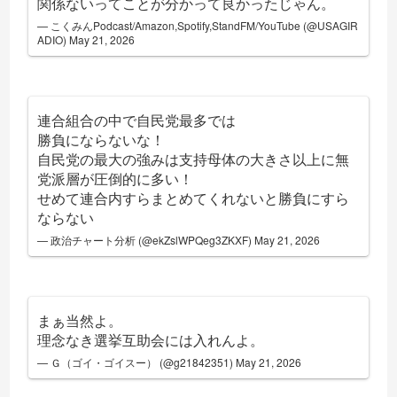
関係ないってことが分かって良かったじゃん。
— こくみんPodcast/Amazon,Spotify,StandFM/YouTube (@USAGIR
ADIO)
May 21, 2026
連合組合の中で自民党最多では
勝負にならないな！
自民党の最大の強みは支持母体の大きさ以上に無
党派層が圧倒的に多い！
せめて連合内すらまとめてくれないと勝負にすら
ならない
— 政治チャート分析 (@ekZslWPQeg3ZKXF)
May 21, 2026
まぁ当然よ。
理念なき選挙互助会には入れんよ。
— Ｇ（ゴイ・ゴイスー） (@g21842351)
May 21, 2026