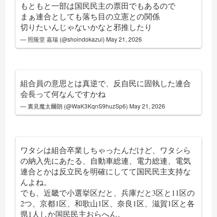
もともと一部は国民民主の票田でもあるので
まぁ連合としても落ち目の立憲との関係
切りたいんじゃないかなと邪推したり
— 照蔭堂 嘉瑞 (@shoindokazui)
May 21, 2026
組合員の意思とは真逆で、反自民に固執した連合
会長って何なんですかね
— 裏見魔太爾朗 (@WaK3KqnS9huzSp6)
May 21, 2026
ワタシは組合卒業しちゃったんだけど、ワタシら
の納入先にあたる、自動車総連、電力総連、電気
連合とかは反立民を明確にしてて国民民主支持な
んよね。
でも、近畿で小選挙区だと、兵庫だと3区と11区の
2つ、京都1区、和歌山1区、奈良1区、滋賀1区と各
県1人しか国民民主おらへん。