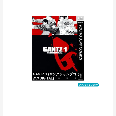
8割がGemini利用、ChatGPTは68%
1位
【画像】影山優佳さん(25)、下着姿であたシコが止まらない
【速報】熊本県知事「報道に強い不満・苦情が寄せられている」→TBSの報道特集がまさにそれな件
【迷惑中国人】生活保護費の不正受給
GANTZ 1 (ヤングジャンプコミッ
クスDIGITAL)
価格：¥100
Powered by livedoor 相互RSS