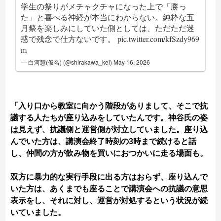
学生の祭りがメチャクチャになった上で「勝っ
た」と喜べる神経が本当にわからない。純粋な五
月祭を楽しみにしていた側としては、ただただ迷
惑で残念で仕方ないです。
pic.twitter.com/kfSzdy969
m
— 白河慧(仮名) (@shirakawa_kei)
May 16, 2026
「入り口から教室に向かう階段がありまして、そこで抗
議する人たちが座り込みをしていたんです。神谷氏の姿
は見えず、抗議側と運営側が対立していました。座り込
んでいた方は、講演会終了時刻の3時まで続けると話
し、仲間の方が飲み物を買いにおつかいに走る場面も。
双方に暴力的な実行手段に出る方はおらず、座り込んで
いた方は、あくまでも座ることで講演会への抗議の意思
表示をし、それに対し、運営が対処するという状況が続
いていました。