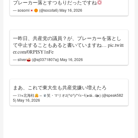
ブレーカー落とすつもりだったですね
— sosomi
(@socota6)
May 16, 2026
一昨日、共産党の議員？が、ブレーカーを落とし
て中止することもあると書いていますね…
pic.twitt
er.com/0RPISY1nFe
— silver
(@aj0371807aj)
May 16, 2026
まあ、これで東大生も共産党嫌い増えたろ
— ｼﾝ⋆北海柱
⇔
笑・マリオz(^o^)/*ｲｪｰｲ(๑o̴̶̷᷄﹏o̴̶̷̥᷅๑) (@speak582
5)
May 16, 2026