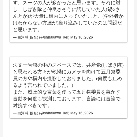
す。スーツの人が多かったと思います。それに対
し、しばき隊と仲良さそうに話していた人(鍋○さ
んとか)が大量に構内に入っていたこと、(学外者か
はわからない方達が)座り込みしていたのは問題だ
と思います。
— 白河慧(仮名) (@shirakawa_kei)
May 16, 2026
法文一号館の中のスペースでは、共産党(しばき隊)
と思われる方々が執拗にカメラを向けて五月祭委
員の方や構内を撮影しておりました。(何度も止め
るよう言われていました。)
また、威圧的な言葉を使って五月祭委員を急かす
言動を何度も観測しております。言論には言論で
対抗すべきです。
— 白河慧(仮名) (@shirakawa_kei)
May 16, 2026