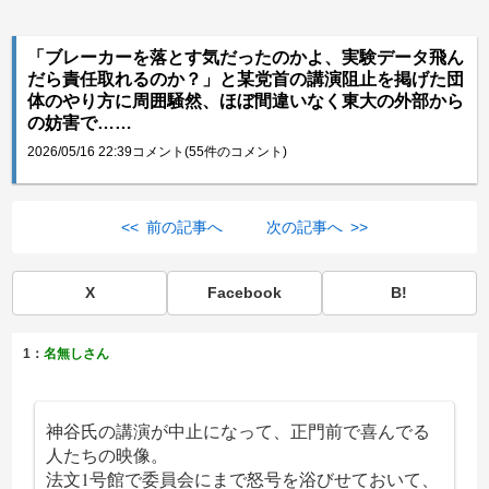
「ブレーカーを落とす気だったのかよ、実験データ飛ん
だら責任取れるのか？」と某党首の講演阻止を掲げた団
体のやり方に周囲騒然、ほぼ間違いなく東大の外部から
の妨害で……
2026/05/16 22:39
コメント(55件のコメント)
<< 前の記事へ
次の記事へ >>
X
Facebook
B!
1：
名無しさん
神谷氏の講演が中止になって、正門前で喜んでる
人たちの映像。
法文1号館で委員会にまで怒号を浴びせておいて、