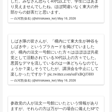
した。みなさん恐らく40代以上で、学生にはあま
り見えませんでしたね。ほぼ間違いなく東大の外
部からの妨害だと思います。
— 白河慧(仮名) (@shirakawa_kei)
May 16, 2026
しばき隊の皆さんが、「構内にて東大生が神谷を
しばき中」というプラカードを掲げていました
が、構内の法文一号館にいた方々はほぼほぼ共産
党として活動されている30代以上の方々でした。
悪質なデマを流しているのは一体どちらなのでし
ょうか？楽しそうでしたが、講演会を中止にして
楽しかったですか？
pic.twitter.com/snFxBQJ3H0
— 白河慧(仮名) (@shirakawa_kei)
May 16, 2026
参政党の人が法文一号館にいたという情報があり
ますが、それらの方は万が一の場合に備えたSPで