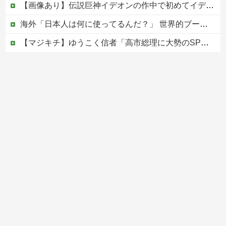
【画像あり】伝説巨神イデオンの作中で初めてイデオンガンを使用しその威力を目にした主人公達の反応がこちら…
海外「日本人は何に使ってるんだ？」 世界的ブームの日本の食品、買ってみたものの使い道が分からない外国人が続出
【マジキチ】ゆうこく信者「高市総理に大勢のSP。税金の無駄遣いです」→『山上のようなテロリストのせい』とリプされ「山上君が犯人だとまだ思っておら...
【悲報】シャインマスカット200房（40万円相当）を畑から盗んだ男を逮捕 ネットで販売していた模様
世界でバズったスペイン国民の怒り
Powered by livedoor 相互RSS