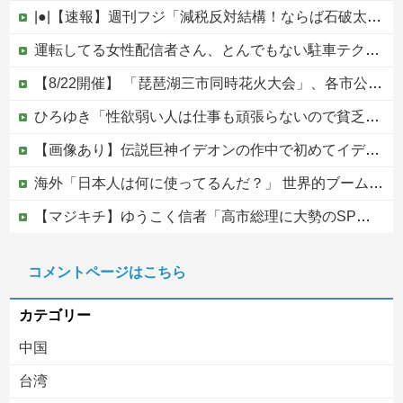
|●|【速報】週刊フジ「減税反対結構！ならば石破太郎と河野茂は離党してケジメをつけろ」
運転してる女性配信者さん、とんでもない駐車テクニックを見せつけてネット民をドン引きさせるｗｗｗｗｗｗ他
【8/22開催】 「琵琶湖三市同時花火大会」、各市公式「そんな花火大会は存在しない」→ 高価チケットを購入した人達がSNS阿鼻叫喚
ひろゆき「性欲弱い人は仕事も頑張らないので貧乏人多い」
【画像あり】伝説巨神イデオンの作中で初めてイデオンガンを使用しその威力を目にした主人公達の反応がこちら…
海外「日本人は何に使ってるんだ？」 世界的ブームの日本の食品、買ってみたものの使い道が分からない外国人が続出
【マジキチ】ゆうこく信者「高市総理に大勢のSP。税金の無駄遣いです」→『山上のようなテロリストのせい』とリプされ「山上君が犯人だとまだ思っておら...
【悲報】シャインマスカット200房（40万円相当）を畑から盗んだ男を逮捕 ネットで販売していた模様
コメントページはこちら
世界でバズったスペイン国民の怒り
カテゴリー
中国
台湾