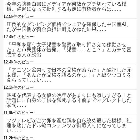
今年の防衛白書にメディアが何故かブチ切れている模
様、躍起になって批判するも逆に有権者からは……
12.5k件のビュー
圧倒的なダンピング価格でシェアを確保した中国産AI、
だが中国側が資金負担に耐えかねた結果……
12.4k件のビュー
「平和を願う女子児童を警察が取り押さえて移動させ
た」と市民団体が告発、「児童……どこ？」とガチで困
惑する人が続出
12.4k件のビュー
「アニソン盆祭りで日本の品格が落ちた」と酷評した元
女優、「あんたが品格を語るのかよ！」と総ツッコミを
食らってしまい……
12.3k件のビュー
昭和を代表する女優の晩年があまりにも寂しすぎる！と
話題に、自身の子供を餓死する寸前までネグレクトした
挙句……
11.6k件のビュー
フジテレビが金の卵を産む鶏を自ら絞め殺した模様、社
運を賭けたドル箱コンテンツが御蔵入りになってしま
い……
11.2k件のビュー