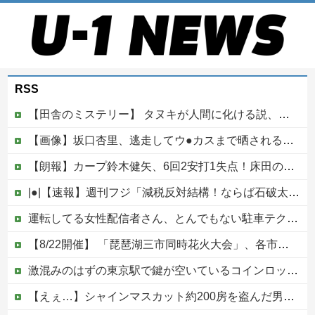
RSS
【田舎のミステリー】 タヌキが人間に化ける説、これ多分マジ
【画像】坂口杏里、逃走してウ●カスまで晒されるｗｗｗｗｗ
【朗報】カープ鈴木健矢、6回2安打1失点！床田の代役先発で快投し鯉党に絶賛される！
|●|【速報】週刊フジ「減税反対結構！ならば石破太郎と河野茂は離党してケジメをつけろ」
運転してる女性配信者さん、とんでもない駐車テクニックを見せつけてネット民をドン引きさせるｗｗｗｗｗｗ他
【8/22開催】 「琵琶湖三市同時花火大会」、各市公式「そんな花火大会は存在しない」→ 高価チケットを購入した人達がSNS阿鼻叫喚
激混みのはずの東京駅で鍵が空いているコインロッカーが散見、「ラッキー」と思って中を確認してみると……
【えぇ…】シャインマスカット約200房を盗んだ男の自宅を調べた結果ｗｗｗｗｗｗｗｗ