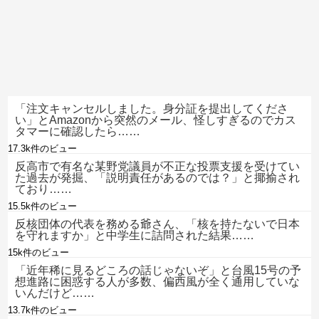
「注文キャンセルしました。身分証を提出してくださ
い」とAmazonから突然のメール、怪しすぎるのでカス
タマーに確認したら……
17.3k件のビュー
反高市で有名な某野党議員が不正な投票支援を受けてい
た過去が発掘、「説明責任があるのでは？」と揶揄され
ており……
15.5k件のビュー
反核団体の代表を務める爺さん、「核を持たないで日本
を守れますか」と中学生に詰問された結果……
15k件のビュー
「近年稀に見るどころの話じゃないぞ」と台風15号の予
想進路に困惑する人が多数、偏西風が全く通用していな
いんだけど……
13.7k件のビュー