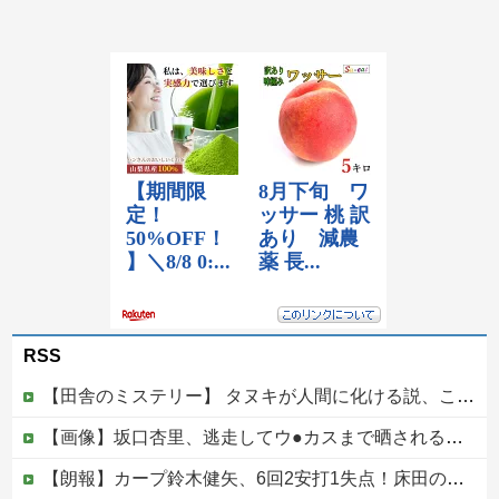
RSS
【田舎のミステリー】 タヌキが人間に化ける説、これ多分マジ
【画像】坂口杏里、逃走してウ●カスまで晒されるｗｗｗｗｗ
【朗報】カープ鈴木健矢、6回2安打1失点！床田の代役先発で快投し鯉党に絶賛される！