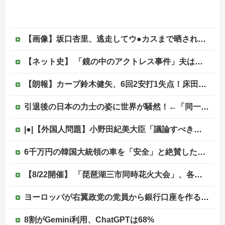
【画像】坂口杏里、逃走してウ●カスまで晒されるｗｗｗｗｗ
【ネット史】 「鏡の中のアクトレス事件」夫は正しかったのに、なぜ喧嘩は終わらなかったのか
【朗報】カープ鈴木健矢、6回2安打1失点！床田の代役先発で快投し鯉党に絶賛される！
引退後の日本の力士の姿に世界が騒然！←「同一人物とは思えない！」（海外の反応）
|●|【外国人問題】小野田紀美大臣「議論すべき時だ」→SNS「まだ議論もしてなかったんだ...」→小野田大臣「これが進歩状況です」めちゃくちゃ仕事していた！
6千万円の韓国大統領の車を「安全」と絶賛した某メディア、高市首相の3千万円の車に対しては……他
【8/22開催】 「琵琶湖三市同時花火大会」、各市公式「そんな花火大会は存在しない」→ 高価チケットを購入した人達がSNS阿鼻叫喚
ヨーロッパが右翼政党の党員から銀行口座を作る権利を剥奪、そのせいで皮肉すぎる展開に突入しており……
8割がGemini利用、ChatGPTは68%