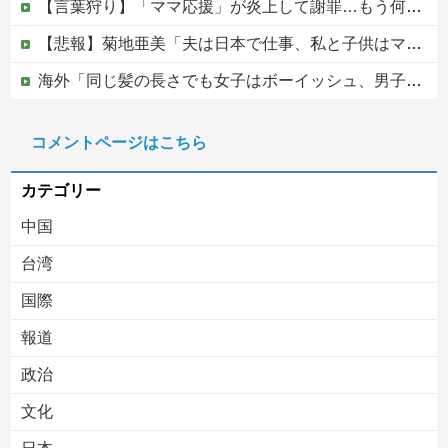
【言葉狩り】「ママ応援」が炎上して謝罪…もう何も言えない
【悲報】菊地亜美「夫は日本で仕事、私と子供はマレーシア、夫は毎月会いに来る」←これどう思う？
海外「同じ髪の長さでも女子はボーイッシュ、男子は女っぽい扱いになる」呼び名が逆転する境界線あるある…？
松のや「ママ応援企画」がなぜ許されない？「窮屈な世の中」に住む不幸、「尊重し合える社会」は遠ざかる一方
コメントページはこちら
【移民政策反対】イオンの売り場で唐揚げを食う中国人の子供
カテゴリー
中国
台湾
国際
報道
Powered by livedoor 相互RSS
政治
文化