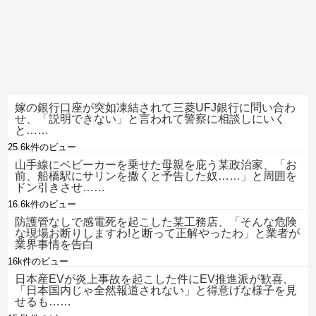
嫁の銀行口座が突如凍結されて三菱UFJ銀行に問い合わ
せ、「説明できない」と言われて警察に相談しにいく
と……
25.6k件のビュー
山手線にベビーカーを乗せた母親を庇う某政治家、「お
前、船橋駅にサリンを撒くと予告した奴……」と周囲を
ドン引きさせ……
16.6k件のビュー
防護管なしで感電死を起こした某工務店、「そんな危険
な現場お断りしますわ!と断って正解やったわ」と業者が
業界事情を告白
16k件のビュー
日本産EVが炎上事故を起こした件にEV推進派が歓喜、
「日本国内じゃ全然報道されない」と得意げな様子を見
せるも……