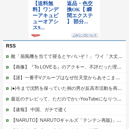
RSS
敵「扇風機を当てて寝るとヤバいぞ！」 ワイ「大丈夫やろｗｗｗ」扇風機ポチー
【画像】『To LOVEる』のアクキー、不評だった理由が明確すぎる
【謎】一番手Vグループはなぜ任天堂からあそこまで寵愛されるんだ？
|●|今まで沈黙を保っていた例の男が反高市活動を再開した模様、財務省を手を組んでの返り咲きが狙いか？
最近のテレビって、ただのでかいYouTubeになりつつあるよな他
【速報】 中国、ガチで逝く
【NARUTO】NARUTOギャルズ「テンテン再販)」フィギュア【明日予約開始】