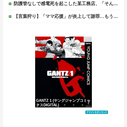
防護管なしで感電死を起こした某工務店、「そんな危険な現場お断りしますわ!と断って正解やったわ」と業者が業界事情を告白
【言葉狩り】「ママ応援」が炎上して謝罪…もう何も言えない
【悲報】菊地亜美「夫は日本で仕事、私と子供はマレーシア、夫は毎月会いに来る」←これどう思う？
1位
海外「同じ髪の長さでも女子はボーイッシュ、男子は女っぽい扱いになる」呼び名が逆転する境界線あるある…？
松のや「ママ応援企画」がなぜ許されない？「窮屈な世の中」に住む不幸、「尊重し合える社会」は遠ざかる一方
【移民政策反対】イオンの売り場で唐揚げを食う中国人の子供
GANTZ 1 (ヤングジャンプコミッ
クスDIGITAL)
価格：¥100