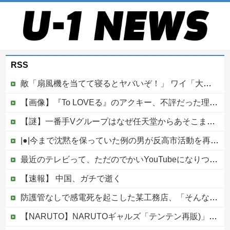
RSS
敵「扇風機を当てて寝るとヤバいぞ！」 ワイ「大丈夫やろｗｗｗ」扇風機ポチー
【画像】『To LOVEる』のアクキー、不評だった理由が明確すぎる
【謎】一番手Vグループはなぜ任天堂からあそこまで寵愛されるんだ？
|●|今まで沈黙を保っていた例の男が反高市活動を再開した模様、財務省を手を組んでの返り咲きが狙いか？
最近のテレビって、ただのでかいYouTubeになりつつあるよな他
【速報】 中国、ガチで逝く
防護管なしで感電死を起こした某工務店、「そんな危険な現場お断りしますわ!と断って正解やったわ」と業者が業界事情を告白
【NARUTO】NARUTOギャルズ「テンテン再販)」フィギュア【明日予約開始】