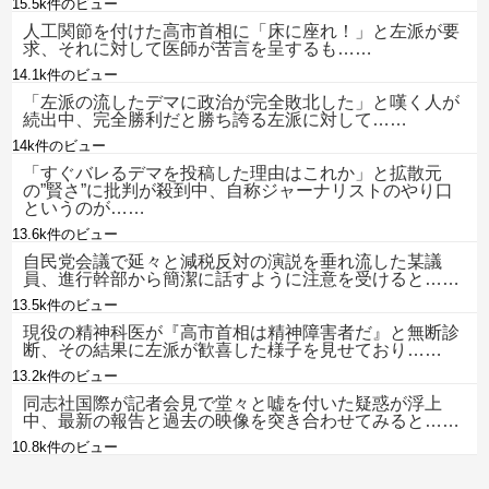
15.5k件のビュー
人工関節を付けた高市首相に「床に座れ！」と左派が要
求、それに対して医師が苦言を呈するも……
14.1k件のビュー
「左派の流したデマに政治が完全敗北した」と嘆く人が
続出中、完全勝利だと勝ち誇る左派に対して……
14k件のビュー
「すぐバレるデマを投稿した理由はこれか」と拡散元
の”賢さ”に批判が殺到中、自称ジャーナリストのやり口
というのが……
13.6k件のビュー
自民党会議で延々と減税反対の演説を垂れ流した某議
員、進行幹部から簡潔に話すように注意を受けると……
13.5k件のビュー
現役の精神科医が『高市首相は精神障害者だ』と無断診
断、その結果に左派が歓喜した様子を見せており……
13.2k件のビュー
同志社国際が記者会見で堂々と嘘を付いた疑惑が浮上
中、最新の報告と過去の映像を突き合わせてみると……
10.8k件のビュー