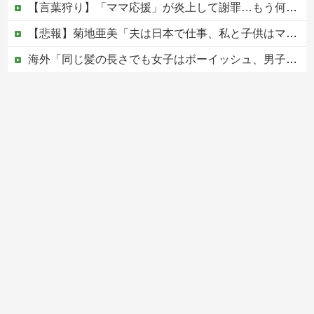
【言葉狩り】「ママ応援」が炎上して謝罪…もう何も言えない
【悲報】菊地亜美「夫は日本で仕事、私と子供はマレーシア、夫は毎月会いに来る」←これどう思う？
海外「同じ髪の長さでも女子はボーイッシュ、男子は女っぽい扱いになる」呼び名が逆転する境界線あるある…？
松のや「ママ応援企画」がなぜ許されない？「窮屈な世の中」に住む不幸、「尊重し合える社会」は遠ざかる一方
【移民政策反対】イオンの売り場で唐揚げを食う中国人の子供
Powered by livedoor 相互RSS