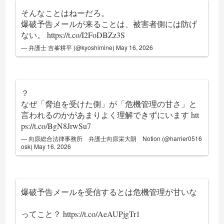
そんなことはねーだろ。
爆破予告メールが来ることは、被害者側には防げ
ない。
https://t.co/I2FoDBZz3S
— 弁護士 吉峯耕平 (@kyoshimine)
May 16, 2026
？
なぜ「脅迫を受けた側」が「危機管理の甘さ」と
言われるのかがあまりよく理解できずにいます
htt
ps://t.co/BgN8JrwSu7
— 向原総合法律事務所 弁護士向原栄大朗 Notion (@harrier0516
osk)
May 16, 2026
爆破予告メールを受信するとは危機管理が甘いな
ってこと？
https://t.co/AeAUPjgTr1