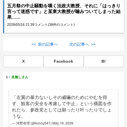
五月祭の中止騒動を嘆く法政大教授、それに「はっきり
言って迷惑です」と某東大教授が噛みついてしまった結
果……
2026/05/16 21:39
コメント(38件のコメント)
<< 前の記事へ
次の記事へ >>
X
Facebook
B!
1：
名無しさん
「左翼の暴力ないしその威嚇のためにやむを得
ず、観客の安全を考慮して中止」という構図を作
れたら、参政党としては願ったり叶ったりでしょ
うな。
— 河野有理 (@konoy541)
May 16, 2026