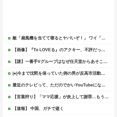
敵「扇風機を当てて寝るとヤバいぞ！」 ワイ「大丈夫やろｗｗｗ」扇風機ポチー
【画像】『To LOVEる』のアクキー、不評だった理由が明確すぎる
【謎】一番手Vグループはなぜ任天堂からあそこまで寵愛されるんだ？
|●|今まで沈黙を保っていた例の男が反高市活動を再開した模様、財務省を手を組んでの返り咲きが狙いか？
最近のテレビって、ただのでかいYouTubeになりつつあるよな他
【言葉狩り】「ママ応援」が炎上して謝罪…もう何も言えない
【速報】 中国、ガチで逝く