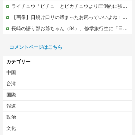
ライチュウ「ピチューとピカチュウより圧倒的に強いですｗｗｗｗ」←こいつが不人気な理由
【画像】日焼け口リの締まったお尻っていいよね！ｗｗｗｗｗ
長崎の語り部お爺ちゃん（84）、修学旅行生に「日本も原爆を持たないと負ける」と言われびっくり！ 被団協代表（85）も中学生に「核を持たないで日本...
【8/22開催】 「琵琶湖三市同時花火大会」、各市公式「そんな花火大会は存在しない」→ 高価チケットを購入した人達がSNS阿鼻叫喚
コメントページはこちら
【明らかな犯罪行為です】海外YouTuberが日本の住宅へ不法侵入する動画を投稿
カテゴリー
中国
台湾
国際
報道
Powered by livedoor 相互RSS
政治
文化