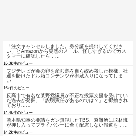
「注文キャンセルしました。身分証を提出してくださ
い」とAmazonから突然のメール、怪しすぎるのでカス
タマーに確認したら……
16.3k件のビュー
フジテレビが金の卵を産む鶏を自ら絞め殺した模様、社
運を賭けたドル箱コンテンツが御蔵入りになってしま
い……
16k件のビュー
反高市で有名な某野党議員が不正な投票支援を受けてい
た過去が発掘、「説明責任があるのでは？」と揶揄され
ており……
14.4k件のビュー
熊本県知事の要請をガン無視したTBS、避難所に取材班
が押し入ってプライバシーに全く配慮しない報道を……
14.2k件のビュー