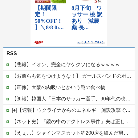
RSS
【悲報】イオン、完全にヤケクソになるｗｗｗｗ
【お前らも気をつけような！】 ガールズバンドのボーカルさん、客席ダイブした結果『こう』なってしまいお気持ち表明してしまう…
【画像】大阪の肉吸いとかいう謎の食べ物
【朗報】韓国人「日本のサッカー選手、90年代の映画スターかよ」
|●|【速報】ウクライナからのエネルギー施設攻撃で窮地のロシアを韓国が助けていたことが判明「韓国で船積みの精製油3万トンがロシア行き」
【ネット史】「鏡の中のアクトレス事件」夫は正しかったのに、なぜ喧嘩は終わらなかったのか他
【えぇ…】シャインマスカット約200房を盗んだ男の自宅を調べた結果ｗｗｗｗｗｗｗｗ