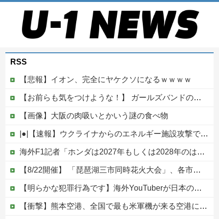
RSS
【悲報】イオン、完全にヤケクソになるｗｗｗｗ
【お前らも気をつけような！】 ガールズバンドのボーカルさん、客席ダイブした結果『こう』なってしまいお気持ち表明してしまう…
【画像】大阪の肉吸いとかいう謎の食べ物
|●|【速報】ウクライナからのエネルギー施設攻撃で窮地のロシアを韓国が助けていたことが判明「韓国で船積みの精製油3万トンがロシア行き」
海外F1記者「ホンダは2027年もしくは2028年のはじめにはF1で再びトップに戻れると確信」他
【8/22開催】 「琵琶湖三市同時花火大会」、各市公式「そんな花火大会は存在しない」→ 高価チケットを購入した人達がSNS阿鼻叫喚
【明らかな犯罪行為です】海外YouTuberが日本の住宅へ不法侵入する動画を投稿
【衝撃】熊本空港、全国で最も米軍機が来る空港になっていた