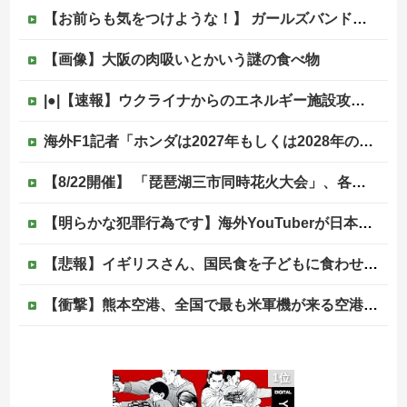
【お前らも気をつけような！】 ガールズバンドのボーカルさん、客席ダイブした結果『こう』なってしまいお気持ち表明してしまう…
【画像】大阪の肉吸いとかいう謎の食べ物
|●|【速報】ウクライナからのエネルギー施設攻撃で窮地のロシアを韓国が助けていたことが判明「韓国で船積みの精製油3万トンがロシア行き」
海外F1記者「ホンダは2027年もしくは2028年のはじめにはF1で再びトップに戻れると確信」他
【8/22開催】 「琵琶湖三市同時花火大会」、各市公式「そんな花火大会は存在しない」→ 高価チケットを購入した人達がSNS阿鼻叫喚
【明らかな犯罪行為です】海外YouTuberが日本の住宅へ不法侵入する動画を投稿
【悲報】イギリスさん、国民食を子どもに食わせるのを諦めるｗｗｗｗｗｗｗ
【衝撃】熊本空港、全国で最も米軍機が来る空港になっていた
【画像】リアルみいちゃん、とんでもない格好でイベント出演するwwwwwwwwww
1位
「あなたは一生働くけど、私は家にいればいいの」毎日言われた20歳がついに返した一言…