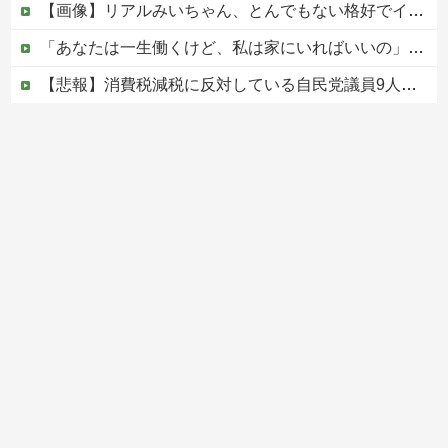
【画像】リアルみいちゃん、とんでもない格好でイベント出演するwwwwwwwwww
「あなたは一生働くけど、私は家にいればいいの」毎日言われた20歳がついに返した一言…
【悲報】消費税減税に反対している自民党議員9人が判明ｗｗｗｗｗｗ
「家族になるのが大事なんだよ」成人済みの娘との養子縁組をしつこく迫る婚約者。怪しいと思って「事実婚にしたい」と伝えた結果、男が放った『衝撃の反応』←金目当てだと自白したようなもんｗｗｗ
ヨーロッパが中国製メガソーラーを締め出しｗｗｗ
Powered by livedoor 相互RSS