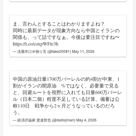
ま、言わんとすることはわかりますよね？
同時に最新データが現象方向なら中国とイランの
関係も、って話ですなぁ。今後は要注目ですね〜
https://t.co/coxpWFte3h
— 淡麗辛口＠独り言 (@take20081)
May 11, 2026
中国の原油日量1700万バーレルの約4割が中東、1
割がイランの闇原油 %ではなく、必要量で見る
と、回避ルートを視野に入れても日量600万バーレ
ル（日本二個）程度不足している計算、備蓄は公
称110日 戦争から2ヶ月どうなっているのだろ
う。
— 経済評論家 渡邉哲也 (@daitojimari)
May 4, 2026