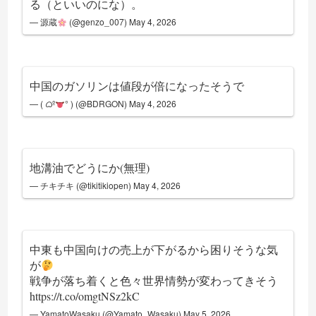
る（といいのにな）。
— 源蔵
(@genzo_007)
May 4, 2026
中国のガソリンは値段が倍になったそうで
— ( ᜊº
° ) (@BDRGON)
May 4, 2026
地溝油でどうにか(無理)
— チキチキ (@tikitikiopen)
May 4, 2026
中東も中国向けの売上が下がるから困りそうな気
が
戦争が落ち着くと色々世界情勢が変わってきそう
https://t.co/omgtNSz2kC
— YamatoWasaku (@Yamato_Wasaku)
May 5, 2026