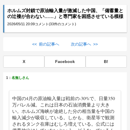
ホルムズ封鎖で原油輸入量が激減した中国、「備蓄量と
の辻褄が合わない……」と専門家を困惑させている模様
2026/05/11 20:09
コメント(33件のコメント)
<< 前の記事へ
次の記事へ >>
X
Facebook
B!
1：
名無しさん
中国の4月の原油輸入量は戦前の-30%で、日量350
万バレル減。これは日本の石油消費量より大き
い。ホルムズ海峡が途絶した分の相当量を中国の
輸入減少が吸収している。しかも、衛星等で観測
されるタンク在庫はむしろ増えている。公式には