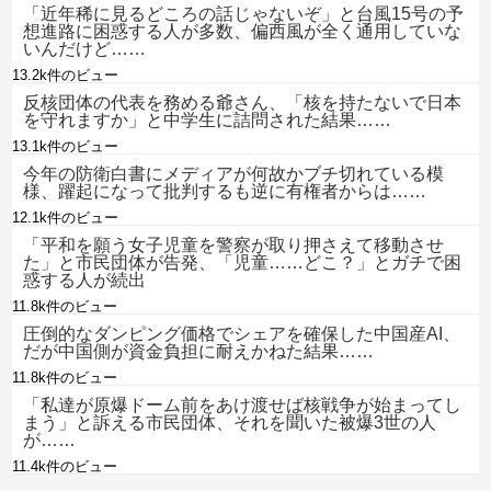
「近年稀に見るどころの話じゃないぞ」と台風15号の予
想進路に困惑する人が多数、偏西風が全く通用していな
いんだけど……
13.2k件のビュー
反核団体の代表を務める爺さん、「核を持たないで日本
を守れますか」と中学生に詰問された結果……
13.1k件のビュー
今年の防衛白書にメディアが何故かブチ切れている模
様、躍起になって批判するも逆に有権者からは……
12.1k件のビュー
「平和を願う女子児童を警察が取り押さえて移動させ
た」と市民団体が告発、「児童……どこ？」とガチで困
惑する人が続出
11.8k件のビュー
圧倒的なダンピング価格でシェアを確保した中国産AI、
だが中国側が資金負担に耐えかねた結果……
11.8k件のビュー
「私達が原爆ドーム前をあけ渡せば核戦争が始まってし
まう」と訴える市民団体、それを聞いた被爆3世の人
が……
11.4k件のビュー