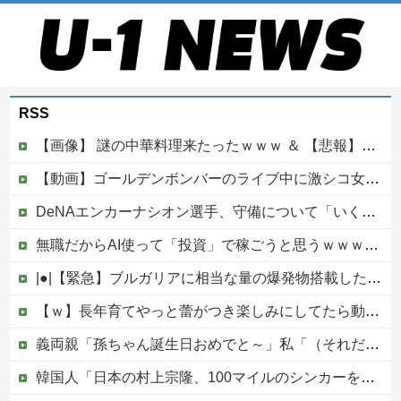
RSS
【画像】 謎の中華料理来たったｗｗｗ ＆ 【悲報】近所の謎の台湾料理屋、遂に値上げ
【動画】ゴールデンボンバーのライブ中に激シコ女さんが乱入してしまうｗｗｗｗｗ
DeNAエンカーナシオン選手、守備について「いくら得点しても、エラーを重ねれば逆転されてしまう。そういう意味から自分にとっては、打撃よりも守備の方が大事」
無職だからAI使って「投資」で稼ごうと思うｗｗｗｗｗ他
|●|【緊急】ブルガリアに相当な量の爆発物搭載したドローンが侵入！ルーマニア国境付近で爆発「おいウクライナ軍がよく使う機種だぞ」
【ｗ】長年育てやっと蕾がつき楽しみにしてたら動物の死肉に擬態（外観・腐肉臭）する花が！
義両親「孫ちゃん誕生日おめでと～」私「（それだけ…？）」頻繁に会って孫も見せてるのにプレゼントも欲しいもの調査も一切なし！海外旅行行きまくるお金はあるのになぜ・・？
韓国人「日本の村上宗隆、100マイルのシンカーを逆方向に・・・2戦連発の26号ソロホームラン」→「羨ましすぎる 韓国はこんな打者がいなのか」「ア...