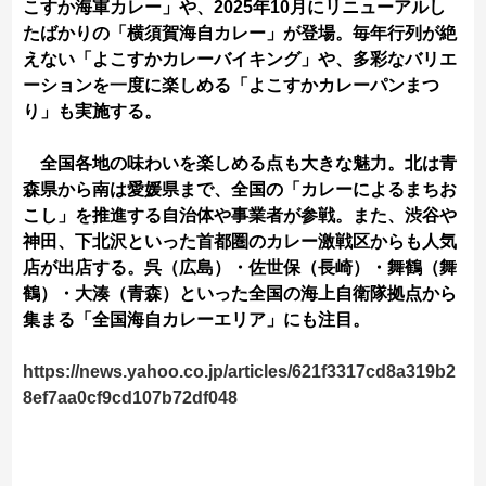
こすか海軍カレー」や、2025年10月にリニューアルし
たばかりの「横須賀海自カレー」が登場。毎年行列が絶
えない「よこすかカレーバイキング」や、多彩なバリエ
ーションを一度に楽しめる「よこすかカレーパンまつ
り」も実施する。
全国各地の味わいを楽しめる点も大きな魅力。北は青
森県から南は愛媛県まで、全国の「カレーによるまちお
こし」を推進する自治体や事業者が参戦。また、渋谷や
神田、下北沢といった首都圏のカレー激戦区からも人気
店が出店する。呉（広島）・佐世保（長崎）・舞鶴（舞
鶴）・大湊（青森）といった全国の海上自衛隊拠点から
集まる「全国海自カレーエリア」にも注目。
https://news.yahoo.co.jp/articles/621f3317cd8a319b2
8ef7aa0cf9cd107b72df048