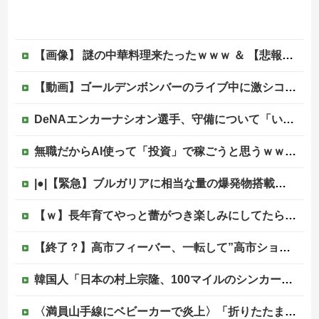
【画像】 謎の中華料理来たったｗｗｗ ＆ 【悲報】近所の謎の台湾料理屋、遂に値上げ
【動画】ゴールデンボンバーのライブ中に激シコ女さんが乱入してしまうｗｗｗｗｗ
DeNAエンカーナシオン選手、守備について「いくら得点しても、エラーを重ねれば逆転されてしまう。そういう意味から自分にとっては、打撃よりも守備の方が大事」
無職だからAI使って「投資」で稼ごうと思うｗｗｗｗｗ他
|●|【緊急】ブルガリアに相当な量の爆発物搭載したドローンが侵入！ルーマニア国境付近で爆発「おいウクライナ軍がよく使う機種だぞ」
【ｗ】長年育てやっと蕾がつき楽しみにしてたら動物の死肉に擬態（外観・腐肉臭）する花が！
【終了？】高市フィーバー、一転して”高市ショック”へ…支持率も市場も急降下ｗｗｗｗｗｗｗｗ
韓国人「日本の村上宗隆、100マイルのシンカーを逆方向に・・・2戦連発の26号ソロホームラン」→「羨ましすぎる 韓国はこんな打者がいなのか」「ア...
〈満員山手線にベビーカーで炎上〉「折りたたまず乗車できる」はずなのに…JR東日本が示した見解