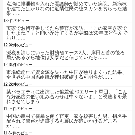
点滴に排泄物を入れた看護師が勤めていた病院、新病棟
を建てたばかりなのに近隣住民の総スカンを食らった結
果……
13k件のビュー
実家でお留守番してたら警官が来訪、「この家空き家で
したよね？」と問いかけてくるが実際は30年ほど住んで
おり……
12.9k件のビュー
減税を潰しにいった財務省エース2人、岸田と菅の後ろ
盾があるから地位は安泰だと信じていたら……
12.3k件のビュー
市場総崩れで資金源を失った中国が焦りまくった結果、
全世界の中国系組織が連鎖破綻する可能性が……
12.2k件のビュー
某バラエティに出演した偏差値70エリート軍団、「こん
な好感度の低い組み合わせは中々ないよ」と視聴者を呆
れさせてしまう
11.9k件のビュー
中国の農村で横暴を働く官吏一家を殺害した男、指名手
配されて警察が追跡するも農民が追いかけるどころ
か……
11.8k件のビュー