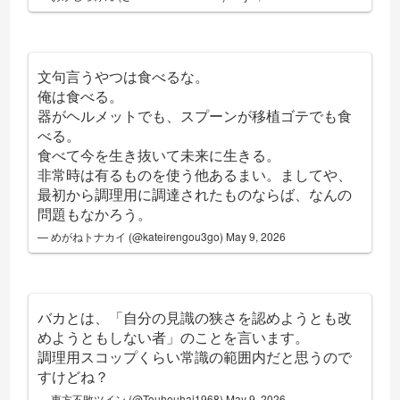
文句言うやつは食べるな。
俺は食べる。
器がヘルメットでも、スプーンが移植ゴテでも食
べる。
食べて今を生き抜いて未来に生きる。
非常時は有るものを使う他あるまい。ましてや、
最初から調理用に調達されたものならば、なんの
問題もなかろう。
— めがねトナカイ (@kateirengou3go)
May 9, 2026
バカとは、「自分の見識の狭さを認めようとも改
めようともしない者」のことを言います。
調理用スコップくらい常識の範囲内だと思うので
すけどね？
— 東方不敗ツイン (@Touhouhai1968)
May 9, 2026