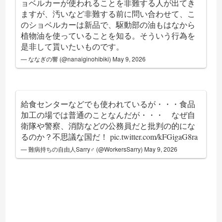
ョベルカーが使われることを非難する人が出てき
ますが、汚いなど非難する前に問い合わせて、こ
のショベルカーは新品で、駆動部の油もはなから
植物油を使っていることを知る。そういう行為を
是非して貰いたいものです。
— ななぎの響 (@nanaiginohibiki)
May 9, 2026
給食センターなどでも使われているが・・・食品
加工の場では普通のことなんだが・・・ なぜ自
衛隊や警察、消防などの公務員だと批判の的にな
るのか？不思議な国だ！
pic.twitter.com/kFGigaG8ra
— 難病持ちの自由人Sarry♂ (@WorkersSarry)
May 9, 2026