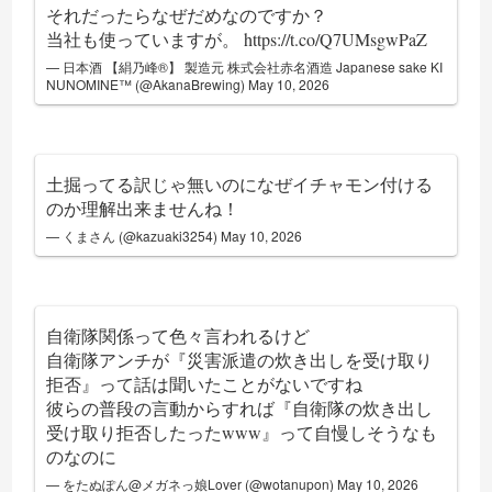
それだったらなぜだめなのですか？
当社も使っていますが。
https://t.co/Q7UMsgwPaZ
— 日本酒 【絹乃峰®】 製造元 株式会社赤名酒造 Japanese sake KI
NUNOMINE™ (@AkanaBrewing)
May 10, 2026
土掘ってる訳じゃ無いのになぜイチャモン付ける
のか理解出来ませんね！
— くまさん (@kazuaki3254)
May 10, 2026
自衛隊関係って色々言われるけど
自衛隊アンチが『災害派遣の炊き出しを受け取り
拒否』って話は聞いたことがないですね
彼らの普段の言動からすれば『自衛隊の炊き出し
受け取り拒否したったwww』って自慢しそうなも
のなのに
— をたぬぽん@メガネっ娘Lover (@wotanupon)
May 10, 2026