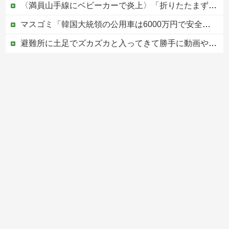
〈満員山手線にベビーカーで炎上〉「折りたたまず乗車できる」はずなのに…JR東日本が示した見解
マスゴミ「韓国大統領の公用車は6000万円で安全装備！」「高市の公用車は3000万円で贅沢！」
避難所に土足でズカズカと入ってきて勝手に動画や写真を撮影したメディア取材陣、挙句の果てに要求してきたのは……
ひろゆき「コメント欄で暴れてるのは暇人です」→ネット民、一言で片付けられてしまうｗｗｗｗｗ
被災者で湧き水が有難い「土葬は絶対にダメだ】
Powered by livedoor 相互RSS