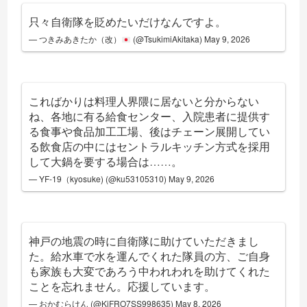
只々自衛隊を貶めたいだけなんですよ。
— つきみあきたか（改）
(@TsukimiAkitaka)
May 9, 2026
こればかりは料理人界隈に居ないと分からない
ね、各地に有る給食センター、入院患者に提供す
る食事や食品加工工場、後はチェーン展開してい
る飲食店の中にはセントラルキッチン方式を採用
して大鍋を要する場合は……。
— YF-19（kyosuke) (@ku53105310)
May 9, 2026
神戸の地震の時に自衛隊に助けていただきまし
た。給水車で水を運んでくれた隊員の方、ご自身
も家族も大変であろう中われわれを助けてくれた
ことを忘れません。応援しています。
— おかむらけん (@KiFRO7SS998635)
May 8, 2026