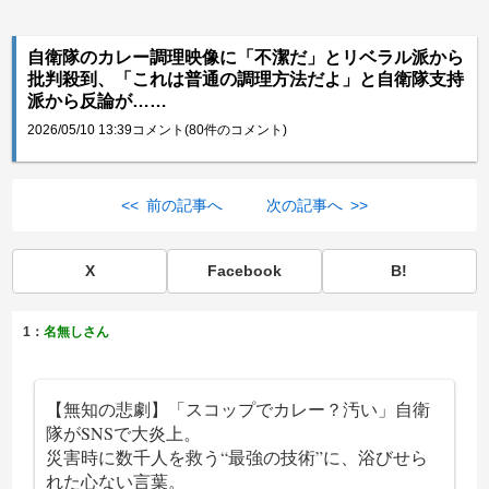
自衛隊のカレー調理映像に「不潔だ」とリベラル派から
批判殺到、「これは普通の調理方法だよ」と自衛隊支持
派から反論が……
2026/05/10 13:39
コメント(80件のコメント)
<< 前の記事へ
次の記事へ >>
X
Facebook
B!
1：
名無しさん
【無知の悲劇】「スコップでカレー？汚い」自衛
隊がSNSで大炎上。
災害時に数千人を救う“最強の技術”に、浴びせら
れた心ない言葉。