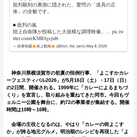
批判殺到の裏側に隠された、驚愕の「道具の正
体」の全貌です。
■ 批判の嵐
陸上自衛隊が投稿した大規模な調理映像。…
pic.tw
itter.com/eKMR8gcpd6
— 鉄拳制裁
炎上動画
(@Iron_fist_sanc)
May 8, 2026
神奈川県横須賀市の初夏の恒例行事、「よこすかカレ
ーフェスティバル2026」が5月16日（土）・17日（日）
の2日間、開催される。1999年に「カレーによるまちづ
くり」を宣言し、取り組みを重ねてきた同市。今回もヴ
ェルニー公園を舞台に、約72の事業者が集結する。開催
時間は10時～16時。
会場の主役となるのは、やはり「カレーの街よこす
か」が誇る地元グルメ。明治期のレシピを再現した「よ