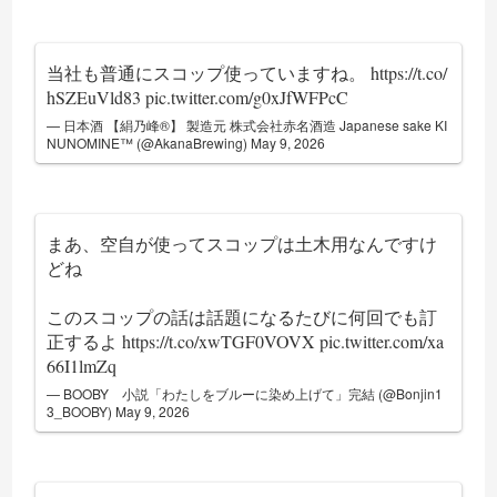
当社も普通にスコップ使っていますね。
https://t.co/
hSZEuVld83
pic.twitter.com/g0xJfWFPcC
— 日本酒 【絹乃峰®】 製造元 株式会社赤名酒造 Japanese sake KI
NUNOMINE™ (@AkanaBrewing)
May 9, 2026
まあ、空自が使ってスコップは土木用なんですけ
どね
このスコップの話は話題になるたびに何回でも訂
正するよ
https://t.co/xwTGF0VOVX
pic.twitter.com/xa
66I1lmZq
— BOOBY 小説「わたしをブルーに染め上げて」完結 (@Bonjin1
3_BOOBY)
May 9, 2026