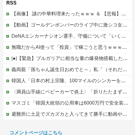
RSS
【画像】 謎の中華料理来たったｗｗｗ ＆ 【悲報】近所の謎の台湾料理屋、遂に値上げ
【動画】ゴールデンボンバーのライブ中に激シコ女さんが乱入してしまうｗｗｗｗｗ
DeNAエンカーナシオン選手、守備について「いくら得点しても、エラーを重ねれば逆転されてしまう。そういう意味から自分にとっては、打撃よりも守備の方が大事」
無職だからAI使って「投資」で稼ごうと思うｗｗｗｗｗ他
|●|【緊急】ブルガリアに相当な量の爆発物搭載したドローンが侵入！ルーマニア国境付近で爆発「おいウクライナ軍がよく使う機種だぞ」
義両親「孫ちゃん誕生日おめでと～」私「（それだけ…？）」頻繁に会って孫も見せてるのにプレゼントも欲しいもの調査も一切なし！海外旅行行きまくるお金はあるのになぜ・・？
韓国人「日本の村上宗隆、100マイルのシンカーを逆方向に・・・2戦連発の26号ソロホームラン」→「羨ましすぎる 韓国はこんな打者がいなのか」「ア...
〈満員山手線にベビーカーで炎上〉「折りたたまず乗車できる」はずなのに…JR東日本が示した見解
マスゴミ「韓国大統領の公用車は6000万円で安全装備！」「高市の公用車は3000万円で贅沢！」
避難所に土足でズカズカと入ってきて勝手に動画や写真を撮影したメディア取材陣、挙句の果てに要求してきたのは……
ひろゆき「コメント欄で暴れてるのは暇人です」→ネット民、一言で片付けられてしまうｗｗｗｗｗ
コメントページはこちら