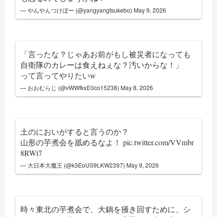
— やんやんつけぼー (@yangyangtsukebo)
May 9, 2026
「言ったな？じゃあお前がもし被災者になっても
自衛隊のカレーは食えねぇな？汚いからな！」
って言ってやりたいw
— おおむらじ (@vWWfkxE0co15238)
May 8, 2026
土のにおいがすると言うのか？
山形の芋煮会を舐めるなよ！
pic.twitter.com/VVmbr
8RWi7
— 大日本大魔王 (@k3EoUS9LKW2397)
May 9, 2026
時々東北の芋煮会で、大鍋を掻き回すために、シ