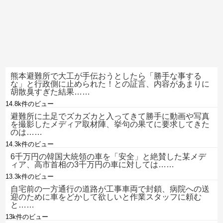
熊本避難所で大工が手伝おうとしたら「勝手な事する
な」と行政側に止められた！との証言、内容があまりに
胡散臭すぎた結果……
14.8k件のビュー
避難所に土足でズカズカと入ってきて勝手に動画や写真
を撮影したメディア取材陣、挙句の果てに要求してきた
のは……
14.3k件のビュー
6千万円の韓国大統領の車を「安全」と絶賛した某メデ
ィア、高市首相の3千万円の車に対しては……
13.3k件のビュー
自宅前の一方通行の道路が工事車両で封鎖、病院への送
迎のために車をどかして欲しいと作業スタッフに頼む
と……
13k件のビュー