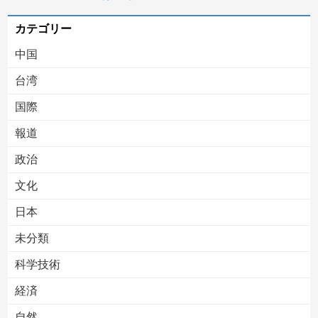
被災者で湧き水が有難い「土葬は絶対にダメだ】
カテゴリー
中国
台湾
国際
報道
Powered by livedoor 相互RSS
政治
文化
日本
未分類
科学技術
経済
自然