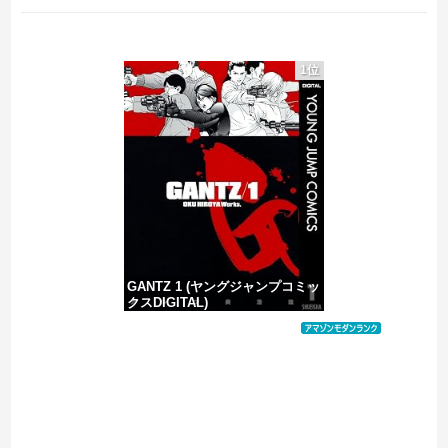
マスゴミ「韓国大統領の公用車は6000万円で安全装備！」「高市の公用車は3000万円で贅沢！」
1位
避難所に土足でズカズカと入ってきて勝手に動画や写真を撮影したメディア取材陣、挙句の果てに要求してきたのは……
ひろゆき「コメント欄で暴れてるのは暇人です」→ネット民、一言で片付けられてしまうｗｗｗｗｗ
被災者で湧き水が有難い「土葬は絶対にダメだ】
GANTZ 1 (ヤングジャンプコミッ
クスDIGITAL)
価格：¥617
Powered by livedoor 相互RSS