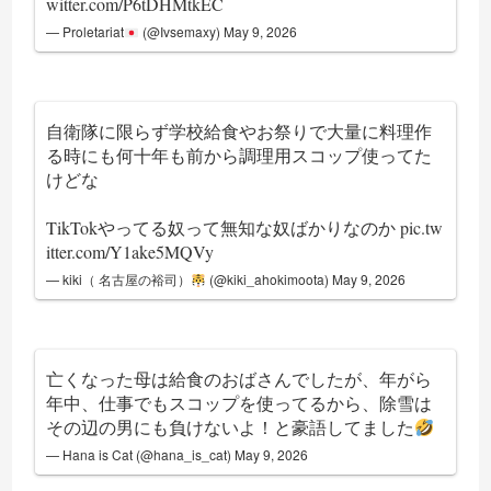
witter.com/P6tDHMtkEC
— Proletariat
(@Ivsemaxy)
May 9, 2026
自衛隊に限らず学校給食やお祭りで大量に料理作
る時にも何十年も前から調理用スコップ使ってた
けどな
TikTokやってる奴って無知な奴ばかりなのか
pic.tw
itter.com/Y1ake5MQVy
— kiki（ 名古屋の裕司）
(@kiki_ahokimoota)
May 9, 2026
亡くなった母は給食のおばさんでしたが、年がら
年中、仕事でもスコップを使ってるから、除雪は
その辺の男にも負けないよ！と豪語してました
— Hana is Cat (@hana_is_cat)
May 9, 2026