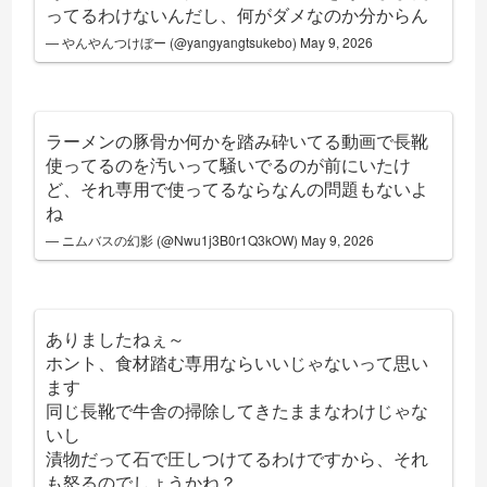
ってるわけないんだし、何がダメなのか分からん
— やんやんつけぼー (@yangyangtsukebo)
May 9, 2026
ラーメンの豚骨か何かを踏み砕いてる動画で長靴
使ってるのを汚いって騒いでるのが前にいたけ
ど、それ専用で使ってるならなんの問題もないよ
ね
— ニムバスの幻影 (@Nwu1j3B0r1Q3kOW)
May 9, 2026
ありましたねぇ～
ホント、食材踏む専用ならいいじゃないって思い
ます
同じ長靴で牛舎の掃除してきたままなわけじゃな
いし
漬物だって石で圧しつけてるわけですから、それ
も怒るのでしょうかね？