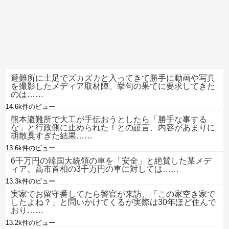
避難所に土足でズカズカと入ってきて勝手に動画や写真
を撮影したメディア取材陣、挙句の果てに要求してきた
のは……
14.6k件のビュー
熊本避難所で大工が手伝おうとしたら「勝手な事する
な」と行政側に止められた！との証言、内容があまりに
胡散臭すぎた結果……
13.6k件のビュー
6千万円の韓国大統領の車を「安全」と絶賛した某メデ
ィア、高市首相の3千万円の車に対しては……
13.3k件のビュー
実家でお留守番してたら警官が来訪、「この家空き家で
したよね？」と問いかけてくるが実際は30年ほど住んで
おり……
13.2k件のビュー