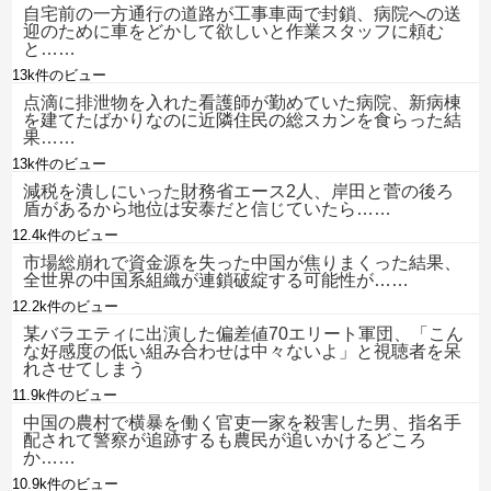
自宅前の一方通行の道路が工事車両で封鎖、病院への送
迎のために車をどかして欲しいと作業スタッフに頼む
と……
13k件のビュー
点滴に排泄物を入れた看護師が勤めていた病院、新病棟
を建てたばかりなのに近隣住民の総スカンを食らった結
果……
13k件のビュー
減税を潰しにいった財務省エース2人、岸田と菅の後ろ
盾があるから地位は安泰だと信じていたら……
12.4k件のビュー
市場総崩れで資金源を失った中国が焦りまくった結果、
全世界の中国系組織が連鎖破綻する可能性が……
12.2k件のビュー
某バラエティに出演した偏差値70エリート軍団、「こん
な好感度の低い組み合わせは中々ないよ」と視聴者を呆
れさせてしまう
11.9k件のビュー
中国の農村で横暴を働く官吏一家を殺害した男、指名手
配されて警察が追跡するも農民が追いかけるどころ
か……
10.9k件のビュー