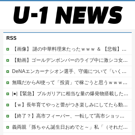
RSS
【画像】 謎の中華料理来たったｗｗｗ ＆ 【悲報】近所の謎の台湾料理屋、遂に値上げ
【動画】ゴールデンボンバーのライブ中に激シコ女さんが乱入してしまうｗｗｗｗｗ
DeNAエンカーナシオン選手、守備について「いくら得点しても、エラーを重ねれば逆転されてしまう。そういう意味から自分にとっては、打撃よりも守備の方が大事」
無職だからAI使って「投資」で稼ごうと思うｗｗｗｗｗ他
|●|【緊急】ブルガリアに相当な量の爆発物搭載したドローンが侵入！ルーマニア国境付近で爆発「おいウクライナ軍がよく使う機種だぞ」
【ｗ】長年育てやっと蕾がつき楽しみにしてたら動物の死肉に擬態（外観・腐肉臭）する花が！
【終了？】高市フィーバー、一転して”高市ショック”へ…支持率も市場も急降下ｗｗｗｗｗｗｗｗ
義両親「孫ちゃん誕生日おめでと～」私「（それだけ…？）」頻繁に会って孫も見せてるのにプレゼントも欲しいもの調査も一切なし！海外旅行行きまくるお金はあるのになぜ・・？