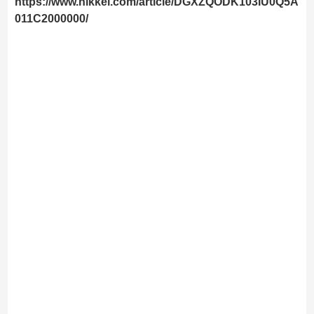
https://www.nikkei.com/article/DGXZQODK103IU0Q5A
011C2000000/