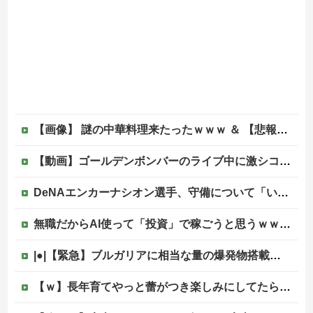
【画像】 謎の中華料理来たったｗｗｗ ＆ 【悲報】近所の謎の台湾料理屋、遂に値上げ
【動画】ゴールデンボンバーのライブ中に激シコ女さんが乱入してしまうｗｗｗｗｗ
DeNAエンカーナシオン選手、守備について「いくら得点しても、エラーを重ねれば逆転されてしまう。そういう意味から自分にとっては、打撃よりも守備の方が大事」
無職だからAI使って「投資」で稼ごうと思うｗｗｗｗｗ他
|●|【緊急】ブルガリアに相当な量の爆発物搭載したドローンが侵入！ルーマニア国境付近で爆発「おいウクライナ軍がよく使う機種だぞ」
【ｗ】長年育てやっと蕾がつき楽しみにしてたら動物の死肉に擬態（外観・腐肉臭）する花が！