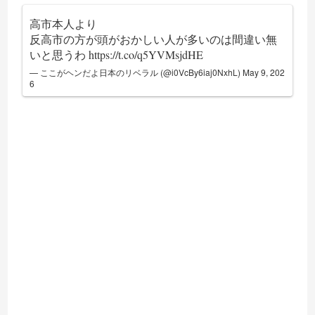
高市本人より
反高市の方が頭がおかしい人が多いのは間違い無
いと思うわ
https://t.co/q5YVMsjdHE
— ここがヘンだよ日本のリベラル (@i0VcBy6iaj0NxhL)
May 9, 202
6