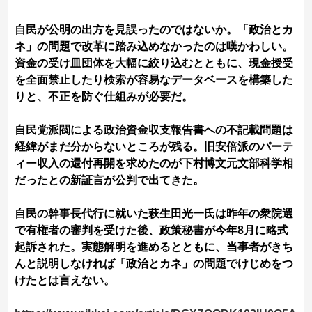
自民が公明の出方を見誤ったのではないか。「政治とカ
ネ」の問題で改革に踏み込めなかったのは嘆かわしい。
資金の受け皿団体を大幅に絞り込むとともに、現金授受
を全面禁止したり検索が容易なデータベースを構築した
りと、不正を防ぐ仕組みが必要だ。
自民党派閥による政治資金収支報告書への不記載問題は
経緯がまだ分からないところが残る。旧安倍派のパーテ
ィー収入の還付再開を求めたのが下村博文元文部科学相
だったとの新証言が公判で出てきた。
自民の幹事長代行に就いた萩生田光一氏は昨年の衆院選
で有権者の審判を受けた後、政策秘書が今年8月に略式
起訴された。実態解明を進めるとともに、当事者がきち
んと説明しなければ「政治とカネ」の問題でけじめをつ
けたとは言えない。