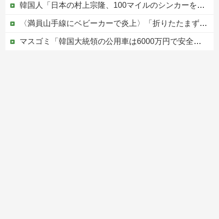
韓国人「日本の村上宗隆、100マイルのシンカーを逆方向に・・・2戦連発の26号ソロホームラン」→「羨ましすぎる 韓国はこんな打者がいなのか」「ア...
〈満員山手線にベビーカーで炎上〉「折りたたまず乗車できる」はずなのに…JR東日本が示した見解
マスゴミ「韓国大統領の公用車は6000万円で安全装備！」「高市の公用車は3000万円で贅沢！」
避難所に土足でズカズカと入ってきて勝手に動画や写真を撮影したメディア取材陣、挙句の果てに要求してきたのは……
被災者で湧き水が有難い「土葬は絶対にダメだ】
Powered by livedoor 相互RSS