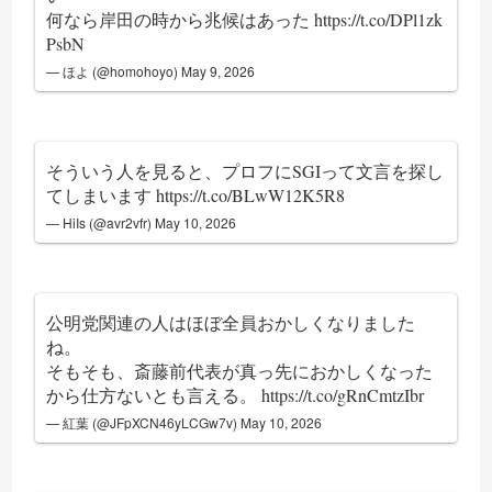
何なら岸田の時から兆候はあった
https://t.co/DPl1zk
PsbN
— ほよ (@homohoyo)
May 9, 2026
そういう人を見ると、プロフにSGIって文言を探し
てしまいます
https://t.co/BLwW12K5R8
— HiIs (@avr2vfr)
May 10, 2026
公明党関連の人はほぼ全員おかしくなりました
ね。
そもそも、斎藤前代表が真っ先におかしくなった
から仕方ないとも言える。
https://t.co/gRnCmtzIbr
— 紅葉 (@JFpXCN46yLCGw7v)
May 10, 2026