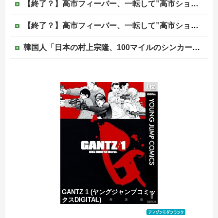
【終了？】高市フィーバー、一転して”高市ショック”へ…支持率も市場も急降下ｗｗｗｗｗｗｗｗ
【終了？】高市フィーバー、一転して”高市ショック”へ…支持率も市場も急降下ｗｗｗｗｗｗｗｗ
韓国人「日本の村上宗隆、100マイルのシンカーを逆方向に・・・2戦連発の26号ソロホームラン」→「羨ましすぎる 韓国はこんな打者がいなのか」「ア...
〈満員山手線にベビーカーで炎上〉「折りたたまず乗車できる」はずなのに…JR東日本が示した見解
1位
マスゴミ「韓国大統領の公用車は6000万円で安全装備！」「高市の公用車は3000万円で贅沢！」
避難所に土足でズカズカと入ってきて勝手に動画や写真を撮影したメディア取材陣、挙句の果てに要求してきたのは……
被災者で湧き水が有難い「土葬は絶対にダメだ】
GANTZ 1 (ヤングジャンプコミッ
クスDIGITAL)
価格：¥617