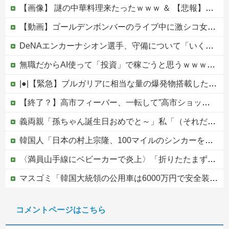
【画像】 謎の中華料理来たったｗｗｗ ＆ 【悲報】近所の謎の台湾料理屋、遂に値上げ
【動画】ゴールデンボンバーのライブ中に激シコ女さんが乱入してしまうｗｗｗｗｗ
DeNAエンカーナシオン選手、守備について「いくら得点しても、エラーを重ねれば逆転されてしまう。そういう意味から自分にとっては、打撃よりも守備の方が大事」
無職だからAI使って「投資」で稼ごうと思うｗｗｗｗｗ他
|●|【緊急】ブルガリアに相当な量の爆発物搭載したドローンが侵入！ルーマニア国境付近で爆発「おいウクライナ軍がよく使う機種だぞ」
【終了？】高市フィーバー、一転して”高市ショック”へ…支持率も市場も急降下ｗｗｗｗｗｗｗｗ
義両親「孫ちゃん誕生日おめでと～」私「（それだけ…？）」頻繁に会って孫も見せてるのにプレゼントも欲しいもの調査も一切なし！海外旅行行きまくるお金はあるのになぜ・・？
韓国人「日本の村上宗隆、100マイルのシンカーを逆方向に・・・2戦連発の26号ソロホームラン」→「羨ましすぎる 韓国はこんな打者がいなのか」「ア...
〈満員山手線にベビーカーで炎上〉「折りたたまず乗車できる」はずなのに…JR東日本が示した見解
マスゴミ「韓国大統領の公用車は6000万円で安全装備！」「高市の公用車は3000万円で贅沢！」
避難所に土足でズカズカと入ってきて勝手に動画や写真を撮影したメディア取材陣、挙句の果てに要求してきたのは……
コメントページはこちら
被災者で湧き水が有難い「土葬は絶対にダメだ】