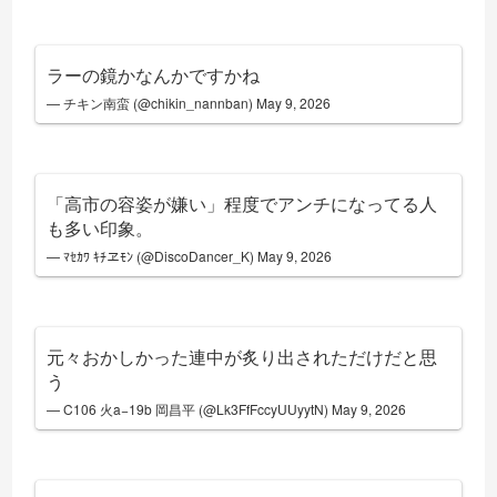
ラーの鏡かなんかですかね
— チキン南蛮 (@chikin_nannban)
May 9, 2026
「高市の容姿が嫌い」程度でアンチになってる人
も多い印象。
— ﾏｾｶﾜ ｷﾁヱﾓﾝ (@DiscoDancer_K)
May 9, 2026
元々おかしかった連中が炙り出されただけだと思
う
— C106 火a−19b 岡昌平 (@Lk3FfFccyUUyytN)
May 9, 2026