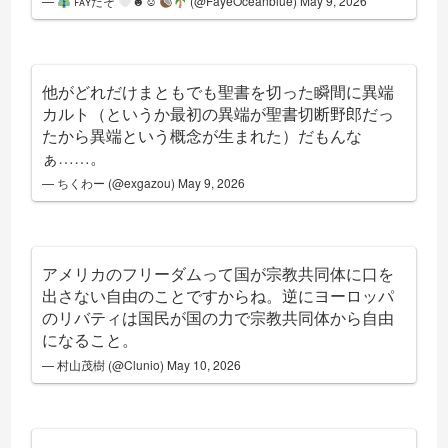
—
ꜰᴀʏたそ
☻☺︎
(@FayeOceanblue)
May 9, 2026
他がどれだけまともでも聖書を切った瞬間に異端
カルト（というか最初の異端が聖書切断野郎だっ
たから異端という概念が生まれた）だもんな
ぁ……。
— ちくわー (@exgazou)
May 9, 2026
アメリカのフリーダムって国が宗教共同体に口を
出さない自由のことですからね。逆にヨーロッパ
のリバティは国民が国の力で宗教共同体から自由
になること。
— 村山茂樹 (@Clunio)
May 10, 2026