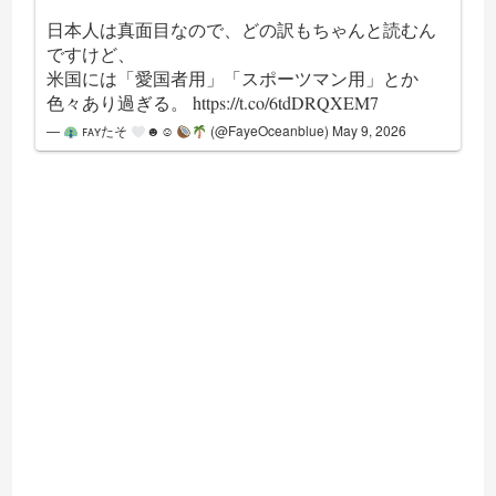
日本人は真面目なので、どの訳もちゃんと読むん
ですけど、
米国には「愛国者用」「スポーツマン用」とか
色々あり過ぎる。
https://t.co/6tdDRQXEM7
—
ꜰᴀʏたそ
☻☺︎
(@FayeOceanblue)
May 9, 2026