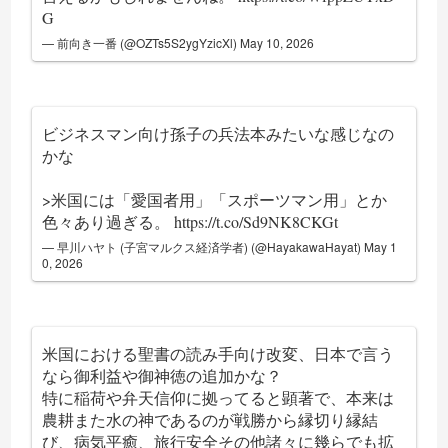
G
— 前向き一番 (@OZTs5S2ygYzicXl)
May 10, 2026
ビジネスマン向け孫子の兵法本みたいな感じなの
かな
>米国には「愛国者用」「スポーツマン用」とか
色々あり過ぎる。
https://t.co/Sd9NK8CKGt
— 早川ハヤト (子宮マルクス経済学者) (@HayakawaHayat)
May 1
0, 2026
米国における聖書の読み手向け改変、日本で言う
なら御利益や御神徳の追加かな？
特に稲荷や弁天信仰に拠ってると顕著で、本来は
農耕また水の神であるのが戦勝から縁切り縁結
び、病気平癒、旅行安全その他諸々に幾らでも拡