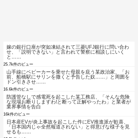
嫁の銀行口座が突如凍結されて三菱UFJ銀行に問い合わ
せ、「説明できない」と言われて警察に相談しにいく
と……
25.7k件のビュー
山手線にベビーカーを乗せた母親を庇う某政治家、「お
前、船橋駅にサリンを撒くと予告した奴……」と周囲を
ドン引きさせ……
16.6k件のビュー
防護管なしで感電死を起こした某工務店、「そんな危険
な現場お断りしますわ!と断って正解やったわ」と業者が
業界事情を告白
16k件のビュー
日本産EVが炎上事故を起こした件にEV推進派が歓喜、
「日本国内じゃ全然報道されない」と得意げな様子を見
せるも……