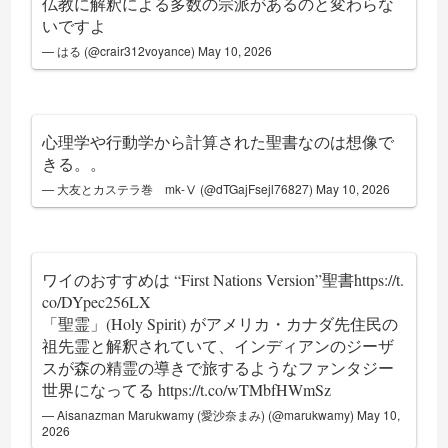
仏教に解釈による多数の宗派があるのと変わらな
いですよ
— はる (@crair312voyance)
May 10, 2026
心理学や行動学から計算された聖書なのは想像で
きる。。
— 大友とカステラ巻 mk-Ⅴ (@dTGajFsejl76827)
May 10, 2026
ワイのおすすめは “First Nations Version”聖書
https://t.
co/DYpec256LX
「聖霊」(Holy Spirit) がアメリカ・カナダ先住民の
祖先霊と解釈されていて、インディアンのジーザ
スが森の精霊の導きで旅するようなファンタジー
世界になってる
https://t.co/wTMbfHWmSz
— Aisanazman Marukwamy (愛沙奈まみ) (@marukwamy)
May 10,
2026