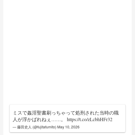
ミスで姦淫聖書刷っちゃって処刑された当時の職
人が浮かばれねぇ……。
https://t.co/zLcbhHFr32
— 藤田史人 (@fujitafumito)
May 10, 2026