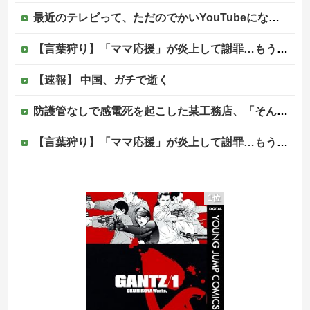
最近のテレビって、ただのでかいYouTubeになりつつあるよな他
【言葉狩り】「ママ応援」が炎上して謝罪…もう何も言えない
【速報】 中国、ガチで逝く
防護管なしで感電死を起こした某工務店、「そんな危険な現場お断りしますわ!と断って正解やったわ」と業者が業界事情を告白
【言葉狩り】「ママ応援」が炎上して謝罪…もう何も言えない
【悲報】菊地亜美「夫は日本で仕事、私と子供はマレーシア、夫は毎月会いに来る」←これどう思う？
1位
海外「同じ髪の長さでも女子はボーイッシュ、男子は女っぽい扱いになる」呼び名が逆転する境界線あるある…？
松のや「ママ応援企画」がなぜ許されない？「窮屈な世の中」に住む不幸、「尊重し合える社会」は遠ざかる一方
【移民政策反対】イオンの売り場で唐揚げを食う中国人の子供