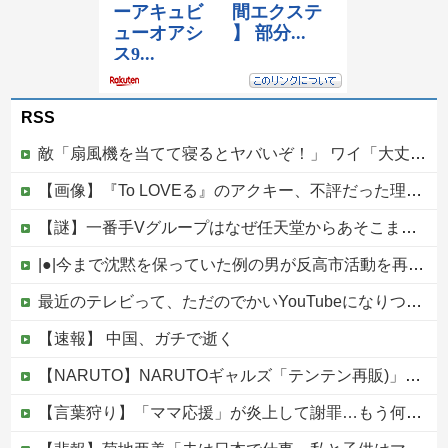
RSS
敵「扇風機を当てて寝るとヤバいぞ！」 ワイ「大丈夫やろｗｗｗ」扇風機ポチー
【画像】『To LOVEる』のアクキー、不評だった理由が明確すぎる
【謎】一番手Vグループはなぜ任天堂からあそこまで寵愛されるんだ？
|●|今まで沈黙を保っていた例の男が反高市活動を再開した模様、財務省を手を組んでの返り咲きが狙いか？
最近のテレビって、ただのでかいYouTubeになりつつあるよな他
【速報】 中国、ガチで逝く
【NARUTO】NARUTOギャルズ「テンテン再販)」フィギュア【明日予約開始】
【言葉狩り】「ママ応援」が炎上して謝罪…もう何も言えない