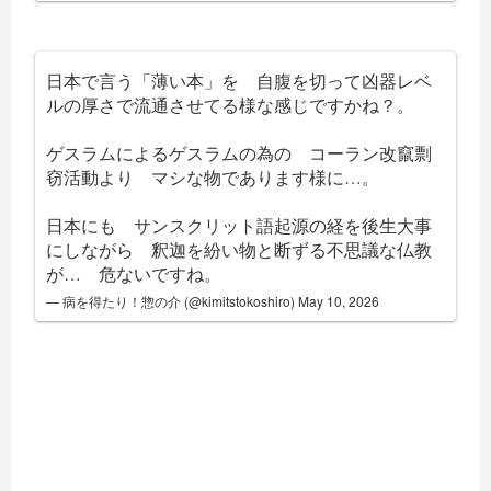
日本で言う「薄い本」を 自腹を切って凶器レベ
ルの厚さで流通させてる様な感じですかね？。
ゲスラムによるゲスラムの為の コーラン改竄剽
窃活動より マシな物であります様に…。
日本にも サンスクリット語起源の経を後生大事
にしながら 釈迦を紛い物と断ずる不思議な仏教
が… 危ないですね。
— 病を得たり！惣の介 (@kimitstokoshiro)
May 10, 2026