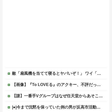
敵「扇風機を当てて寝るとヤバいぞ！」 ワイ「大丈夫やろｗｗｗ」扇風機ポチー
【画像】『To LOVEる』のアクキー、不評だった理由が明確すぎる
【謎】一番手Vグループはなぜ任天堂からあそこまで寵愛されるんだ？
|●|今まで沈黙を保っていた例の男が反高市活動を再開した模様、財務省を手を組んでの返り咲きが狙いか？