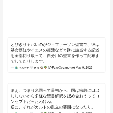
とびきりヤバいのがジェファーソン聖書で、彼は
処女懐妊やイエスの復活など奇跡に該当する記述
を全部切り取って、自分用の聖書を作って配布ま
でしてたりします。
—
ꜰᴀʏたそ
☻☺︎
(@FayeOceanblue)
May 9, 2026
まぁ、つまり米国って最初から、国は宗教に口出
ししないから多様な聖書解釈を認め合おうってコ
ンセプトだったわけね。
逆に、それがカルトの乱立の要因になったり。