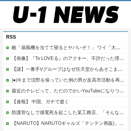
RSS
敵「扇風機を当てて寝るとヤバいぞ！」 ワイ「大丈夫やろｗｗｗ」扇風機ポチー
【画像】『To LOVEる』のアクキー、不評だった理由が明確すぎる
【謎】一番手Vグループはなぜ任天堂からあそこまで寵愛されるんだ？
|●|今まで沈黙を保っていた例の男が反高市活動を再開した模様、財務省を手を組んでの返り咲きが狙いか？
最近のテレビって、ただのでかいYouTubeになりつつあるよな他
【速報】 中国、ガチで逝く
防護管なしで感電死を起こした某工務店、「そんな危険な現場お断りしますわ!と断って正解やったわ」と業者が業界事情を告白
【NARUTO】NARUTOギャルズ「テンテン再販)」フィギュア【明日予約開始】