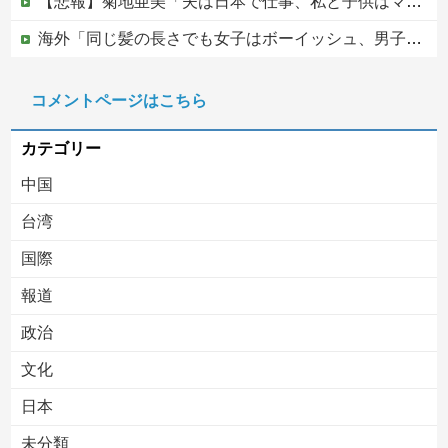
【悲報】菊地亜美「夫は日本で仕事、私と子供はマレーシア、夫は毎月会いに来る」←これどう思う？
海外「同じ髪の長さでも女子はボーイッシュ、男子は女っぽい扱いになる」呼び名が逆転する境界線あるある…？
松のや「ママ応援企画」がなぜ許されない？「窮屈な世の中」に住む不幸、「尊重し合える社会」は遠ざかる一方
コメントページはこちら
【移民政策反対】イオンの売り場で唐揚げを食う中国人の子供
カテゴリー
中国
台湾
国際
報道
Powered by livedoor 相互RSS
政治
文化
日本
未分類