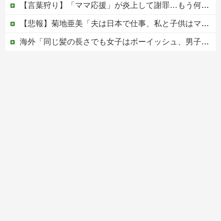
【言葉狩り】「ママ応援」が炎上して謝罪…もう何も言えない
【悲報】菊地亜美「夫は日本で仕事、私と子供はマレーシア、夫は毎月会いに来る」←これどう思う？
海外「同じ髪の長さでも女子はボーイッシュ、男子は女っぽい扱いになる」呼び名が逆転する境界線あるある…？
松のや「ママ応援企画」がなぜ許されない？「窮屈な世の中」に住む不幸、「尊重し合える社会」は遠ざかる一方
【移民政策反対】イオンの売り場で唐揚げを食う中国人の子供
Powered by livedoor 相互RSS