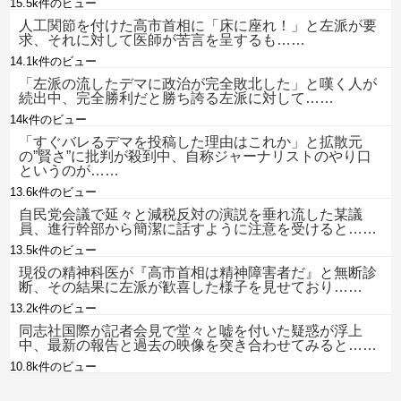
15.5k件のビュー
人工関節を付けた高市首相に「床に座れ！」と左派が要
求、それに対して医師が苦言を呈するも……
14.1k件のビュー
「左派の流したデマに政治が完全敗北した」と嘆く人が
続出中、完全勝利だと勝ち誇る左派に対して……
14k件のビュー
「すぐバレるデマを投稿した理由はこれか」と拡散元
の”賢さ”に批判が殺到中、自称ジャーナリストのやり口
というのが……
13.6k件のビュー
自民党会議で延々と減税反対の演説を垂れ流した某議
員、進行幹部から簡潔に話すように注意を受けると……
13.5k件のビュー
現役の精神科医が『高市首相は精神障害者だ』と無断診
断、その結果に左派が歓喜した様子を見せており……
13.2k件のビュー
同志社国際が記者会見で堂々と嘘を付いた疑惑が浮上
中、最新の報告と過去の映像を突き合わせてみると……
10.8k件のビュー