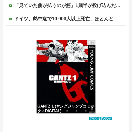
「見ていた側が払うのが筋」1歳半が投げ込んだ12万円のスマホ、半額提示した母親は冷たい？
ドイツ、熱中症で10,000人以上死亡、ほとんどがお前らと同年代で若者は元気
高市総理、被爆体験者と面会するも「握手だけ」←何のために会うんだよ…
1位
ジャンポケ斎藤と代理人のやりとり、「地獄すぎて完全にコントになってる……」と衝撃を受ける人が続出中
中国人による密漁が止まらない
GANTZ 1 (ヤングジャンプコミッ
クスDIGITAL)
価格：¥100
Powered by livedoor 相互RSS