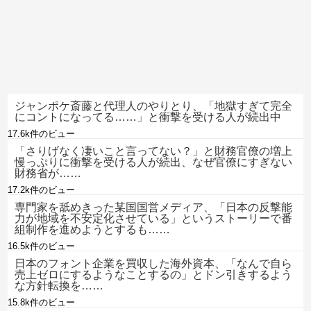
ジャンポケ斎藤と代理人のやりとり、「地獄すぎて完全
にコントになってる……」と衝撃を受ける人が続出中
17.6k件のビュー
「さりげなく凄いこと言ってない？」と財務官僚の増上
慢っぷりに衝撃を受ける人が続出、なぜ官僚にすぎない
財務省が……
17.2k件のビュー
専門家を舐めきった某国国営メディア、「日本の反撃能
力が地域を不安定化させている」というストーリーで番
組制作を進めようとするも……
16.5k件のビュー
日本のフォント企業を買収した海外資本、「なんで自ら
売上ゼロにするようなことするの」とドン引きするよう
な方針転換を……
15.8k件のビュー