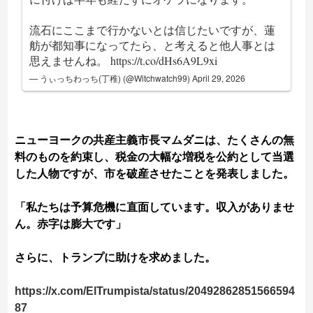
流石にここまで行かないとは信じたいですが、蓮
舫が都知事になってたら、と考えると他人事とは
思えませんね。
https://t.co/dHs6A9L9xi
— うぃっちわっち(丁稚) (@Witchwatch99)
April 29, 2026
ニューヨークの共産主義市長マムダニは、たくさんの無
料のものを約束し、税金の大幅な増税を公約として当選
した人物ですが、市を破産させたことを発表しました。
「私たちは予算危機に直面しています。収入がありませ
ん。赤字は膨大です」
さらに、トランプに助けを求めました。
https://x.com/ElTrumpista/status/20492862851566594
87