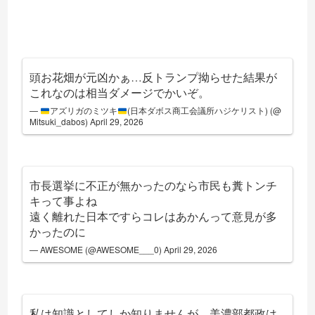
頭お花畑が元凶かぁ…反トランプ拗らせた結果が
これなのは相当ダメージでかいぞ。
—
アズリガのミツキ
(日本ダボス商工会議所ハジケリスト) (@
Mitsuki_dabos)
April 29, 2026
市長選挙に不正が無かったのなら市民も糞トンチ
キって事よね
遠く離れた日本ですらコレはあかんって意見が多
かったのに
— AWESOME (@AWESOME___0)
April 29, 2026
私は知識としてしか知りませんが、美濃部都政は