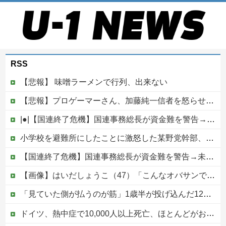
RSS
【悲報】 味噌ラーメンで行列、出来ない
【悲報】プロゲーマーさん、加藤純一信者を怒らせてしまった結果、好き嫌い5位にwwwwwwww
|●|【国連終了危機】国連事務総長が資金難を警告→未払い額を見た世界3位負担の日本側から厳しい声→では誰が払っていないのか言え
小学校を避難所にしたことに激怒した某野党幹部、僅か3文字で論破される偉業を達成してしまい……
【国連終了危機】国連事務総長が資金難を警告→未払い額を見た世界3位負担の日本側から厳しい声→では誰が払っていないのか言え他
【画像】はいだしょうこ（47）「こんなオバサンでいいの…？」
「見ていた側が払うのが筋」1歳半が投げ込んだ12万円のスマホ、半額提示した母親は冷たい？
ドイツ、熱中症で10,000人以上死亡、ほとんどがお前らと同年代で若者は元気