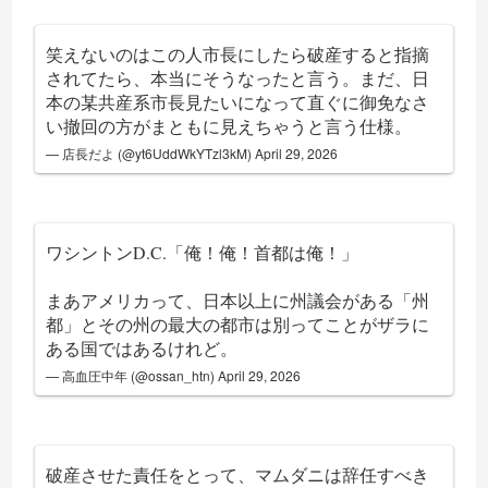
笑えないのはこの人市長にしたら破産すると指摘
されてたら、本当にそうなったと言う。まだ、日
本の某共産系市長見たいになって直ぐに御免なさ
い撤回の方がまともに見えちゃうと言う仕様。
— 店長だよ (@yt6UddWkYTzl3kM)
April 29, 2026
ワシントンD.C.「俺！俺！首都は俺！」
まあアメリカって、日本以上に州議会がある「州
都」とその州の最大の都市は別ってことがザラに
ある国ではあるけれど。
— 高血圧中年 (@ossan_htn)
April 29, 2026
破産させた責任をとって、マムダニは辞任すべき