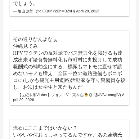
でしょう。
— 亀山 次郎 (@qIGQ0nY22hMBZyH)
April 29, 2026
その通りなんよなぁ
沖縄見てみ
HPVワクチンの反対派でバス無力化を掲げるも達
成出来ず給食費無料化も市町村に丸投げして成功
報酬式の補助金にする、標識もマトモに直せず読
めないモノも増え、全国一位の道路整備もボコボ
コに(しかも観光主用道路)活動家を守り警備員を殺
し、お次は女学生と来たもんだ
— 【世紀末系Vtuber】ジョン・V・東木
(@JVAzumagiV)
A
pril 29, 2026
流石にここまではいかない？
いやいや何おっしゃってるんですか、あの蓮舫氏