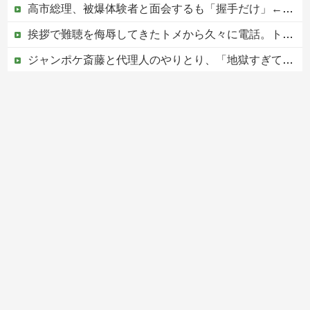
高市総理、被爆体験者と面会するも「握手だけ」←何のために会うんだよ…
挨拶で難聴を侮辱してきたトメから久々に電話。トメ「私は元気よ！」私「でもお義父さんから…」トメの『痔』に効く温泉を紹介してあげたら大発狂した←お義父さんノリノリで温泉行ってて草
ジャンポケ斎藤と代理人のやりとり、「地獄すぎて完全にコントになってる……」と衝撃を受ける人が続出中
中国人による密漁が止まらない
Powered by livedoor 相互RSS