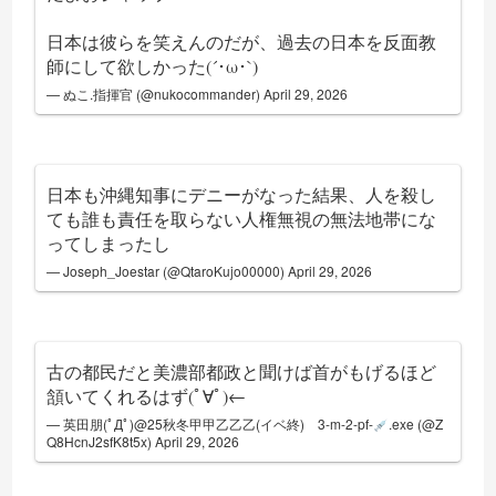
日本は彼らを笑えんのだが、過去の日本を反面教
師にして欲しかった(´･ω･`)
— ぬこ.指揮官 (@nukocommander)
April 29, 2026
日本も沖縄知事にデニーがなった結果、人を殺し
ても誰も責任を取らない人権無視の無法地帯にな
ってしまったし
— Joseph_Joestar (@QtaroKujo00000)
April 29, 2026
古の都民だと美濃部都政と聞けば首がもげるほど
頷いてくれるはず(ﾟ∀ﾟ)←
— 英田朋(ﾟДﾟ)@25秋冬甲甲乙乙乙(イベ終) 3-m-2-pf-
.exe (@Z
Q8HcnJ2sfK8t5x)
April 29, 2026