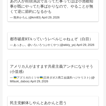
あの人が街頭演説で言ってた事ってほぼ小池都知
事が既にやってた事ばかりなので、やることが無
くて逆に節約になるかも
— 熊井かろん (@kmi83)
April 29, 2026
都市破産RTAっていうレベルじゃねぇぞ（白目）
— あっきぃ。@いろいろつぶやくやつ (@akkiy_ya)
April 29, 2026
アメリカ人がますます共産主義アンチになりそう
(小並感)
—
アズリガのミツキ
(日本ダボス商工会議所ハジケリスト) (@
Mitsuki_dabos)
April 29, 2026
民主党解体しやんとあかんと思う