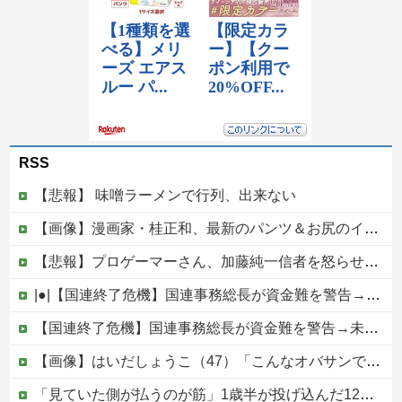
RSS
【悲報】 味噌ラーメンで行列、出来ない
【画像】漫画家・桂正和、最新のパンツ＆お尻のイラスト投稿にネット衝撃「この質感の出し方」「実写かと思いました」
【悲報】プロゲーマーさん、加藤純一信者を怒らせてしまった結果、好き嫌い5位にwwwwwwww
|●|【国連終了危機】国連事務総長が資金難を警告→未払い額を見た世界3位負担の日本側から厳しい声→では誰が払っていないのか言え
【国連終了危機】国連事務総長が資金難を警告→未払い額を見た世界3位負担の日本側から厳しい声→では誰が払っていないのか言え他
【画像】はいだしょうこ（47）「こんなオバサンでいいの…？」
「見ていた側が払うのが筋」1歳半が投げ込んだ12万円のスマホ、半額提示した母親は冷たい？