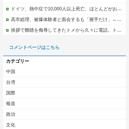
ドイツ、熱中症で10,000人以上死亡、ほとんどがお前らと同年代で若者は元気
高市総理、被爆体験者と面会するも「握手だけ」←何のために会うんだよ…
挨拶で難聴を侮辱してきたトメから久々に電話。トメ「私は元気よ！」私「でもお義父さんから…」トメの『痔』に効く温泉を紹介してあげたら大発狂した←お義父さんノリノリで温泉行ってて草
ジャンポケ斎藤と代理人のやりとり、「地獄すぎて完全にコントになってる……」と衝撃を受ける人が続出中
コメントページはこちら
中国人による密漁が止まらない
カテゴリー
中国
台湾
国際
報道
Powered by livedoor 相互RSS
政治
文化