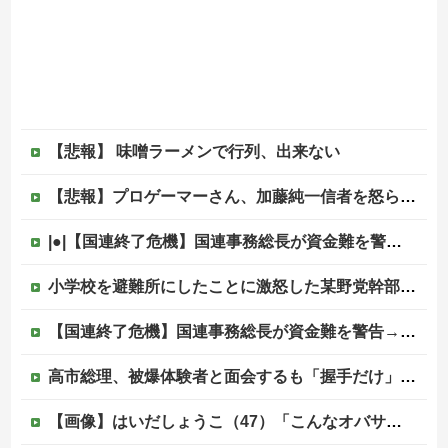
【悲報】 味噌ラーメンで行列、出来ない
【悲報】プロゲーマーさん、加藤純一信者を怒らせてしまった結果、好き嫌い5位にwwwwwwww
|●|【国連終了危機】国連事務総長が資金難を警告→未払い額を見た世界3位負担の日本側から厳しい声→では誰が払っていないのか言え
小学校を避難所にしたことに激怒した某野党幹部、僅か3文字で論破される偉業を達成してしまい……
【国連終了危機】国連事務総長が資金難を警告→未払い額を見た世界3位負担の日本側から厳しい声→では誰が払っていないのか言え他
高市総理、被爆体験者と面会するも「握手だけ」←何のために会うんだよ…
【画像】はいだしょうこ（47）「こんなオバサンでいいの…？」