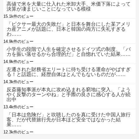
高値で米を大量に仕入れた米卸大手、米価下落によって
決算が凄まじいことになっている模様
15.1k件のビュー
「ピクサー最大の失敗だ」と日本を舞台にした某アメリ
カ産アニメが話題に、日本と韓国の両方に失礼すぎる
わ……
14.9k件のビュー
小学生の段階で人生を確定させるドイツ式の制度、「バ
カを振い落せるから合理的だ」と自惚れていた結果……
14.9k件のビュー
左遷された財務省エリートに待ち受ける運命がやばすぎ
る！と話題に、経歴自体はとんでもないものだが……
14.3k件のビュー
反斎藤知事派が本丸に攻め込まれる窮地に突入、「よう
やく反撃のターンやね」と手際の良さに感心する人が続
出中
13.4k件のビュー
「日本は危険だ」と吹聴したのを真に受けた中国人旅行
客、だが代替旅行先が日本ほど安全ではなかった結
果……
12.3k件のビュー