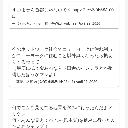
すいません首都じゃないです
https://t.co/6l0b6W100
E
— うぃっちわっち(丁稚) (@Witchwatch99)
April 29, 2026
今のネットワーク社会でニューヨークに住む利点
がニューヨークに住むこと以外無くなったら損切
りするわって
（馬鹿に払う金あるならド田舎のインフラとか整
備したほうがマシよ）
— 葉隠小太郎⋈ (@GDxh8kRnkN23413)
April 29, 2026
何でこんな見えてる地雷を踏みに行ったんだよメ
リケン！
何であんな見えてる地雷(民主党)を踏みに行ったん
だよおジャッブ！