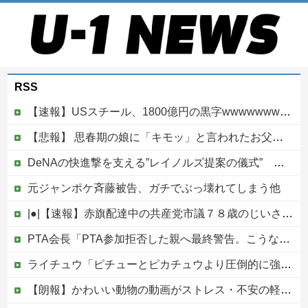
RSS
【速報】USスチール、1800億円の黒字wwwwwwwwwwwwwwwwwwwwwwww
【悲報】 思春期の娘に「キモッ」と言われたお父さん、グレるｗｗｗｗｗｗｗ
DeNAの快進撃を支える”レイノルズ提案の儀式” 決勝2ランの宮下が明かす「儀式を始めてから、チームが一つになっている」
元ジャンポケ斉藤被告、ガチでぶっ壊れてしまう他
|●|【速報】赤旗配達中の共産党市議７８歳のじいさん、左に寄りすぎたか車で民家当て逃げ
PTA会長「PTA参加拒否した親へ最終警告。こうなってもいい？」
ライチュウ「ピチューとピカチュウより圧倒的に強いですｗｗｗｗ」←こいつが不人気な理由
【朗報】かわいい動物の動画がストレス・不安の軽減になる可能性。英大学の研究で実証