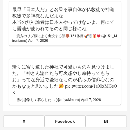
最早「日本人だ」と名乗る事自体が仏教徒で神道
教徒で多神教なんだよな
本当の無神論者は日本人やってけないよ、何にで
も醤油が使われてるのと同じ様にね
— 貴方のリプ欄によく出没する熊
(151体目)
(@151_M
ireniamu)
April 7, 2026
帰りに寄り道した神社で可愛いものを見つけまし
た。「神さん濡れたら可哀想やし傘持ってもら
お」ってな身近で些細なものが私らの信仰心なの
かもなぁと思いました
pic.twitter.com/1a00xMGsO
K
— 雪村@楽しく暮らしたい (@ruiyukimura)
April 7, 2026
X
Facebook
B!