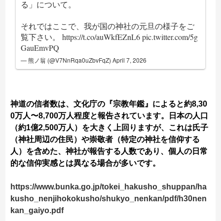
る」について。
それではここで、我が国の神社の元旦の様子をご
覧下さい。
https://t.co/auWkfEZnL6
pic.twitter.com/5g
GauEmvPQ
— 熊ノ翁 (@V7NnRqa0uZbvFqZ)
April 7, 2026
神道の信者数は、文化庁の『宗教年鑑』によると約8,30
0万人〜8,700万人程度と報告されています。日本の人口
（約1億2,500万人）を大きく上回りますが、これは氏子
（神社周辺の住民）や崇敬者（特定の神社を信仰する
人）を含めた、神社が報告する人数であり、個人の日常
的な信仰実感とは異なる場合が多いです。
https://www.bunka.go.jp/tokei_hakusho_shuppan/ha
kusho_nenjihokokusho/shukyo_nenkan/pdf/h30nen
kan_gaiyo.pdf