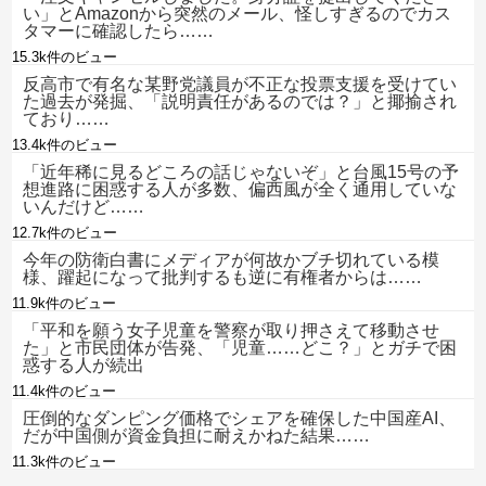
い」とAmazonから突然のメール、怪しすぎるのでカス
タマーに確認したら……
15.3k件のビュー
反高市で有名な某野党議員が不正な投票支援を受けてい
た過去が発掘、「説明責任があるのでは？」と揶揄され
ており……
13.4k件のビュー
「近年稀に見るどころの話じゃないぞ」と台風15号の予
想進路に困惑する人が多数、偏西風が全く通用していな
いんだけど……
12.7k件のビュー
今年の防衛白書にメディアが何故かブチ切れている模
様、躍起になって批判するも逆に有権者からは……
11.9k件のビュー
「平和を願う女子児童を警察が取り押さえて移動させ
た」と市民団体が告発、「児童……どこ？」とガチで困
惑する人が続出
11.4k件のビュー
圧倒的なダンピング価格でシェアを確保した中国産AI、
だが中国側が資金負担に耐えかねた結果……
11.3k件のビュー