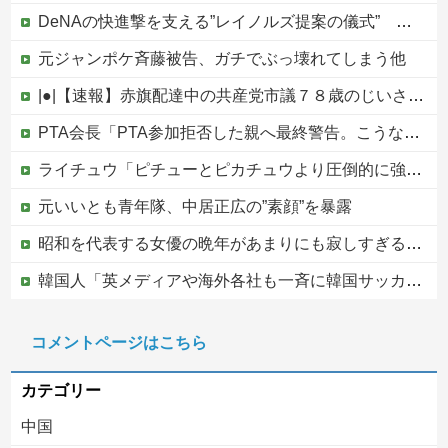
DeNAの快進撃を支える”レイノルズ提案の儀式” 決勝2ランの宮下が明かす「儀式を始めてから、チームが一つになっている」
元ジャンポケ斉藤被告、ガチでぶっ壊れてしまう他
|●|【速報】赤旗配達中の共産党市議７８歳のじいさん、左に寄りすぎたか車で民家当て逃げ
PTA会長「PTA参加拒否した親へ最終警告。こうなってもいい？」
ライチュウ「ピチューとピカチュウより圧倒的に強いですｗｗｗｗ」←こいつが不人気な理由
元いいとも青年隊、中居正広の”素顔”を暴露
昭和を代表する女優の晩年があまりにも寂しすぎる！と話題に、自身の子供を餓死する寸前までネグレクトした挙句……
韓国人「英メディアや海外各社も一斉に韓国サッカー協会を巡る過去の不祥事を報道！」→「国際的な信用失墜の危機‥」
【赤っ恥】「航空機事故で『搭乗者に日本人は居ない』という発表は嫌い。人間として同じ価値だと思う」→ツッコミ殺到も「自分が気に入らないと思った」と...
コメントページはこちら
この中国人親子やばすぎる。日本で窃盗
カテゴリー
中国