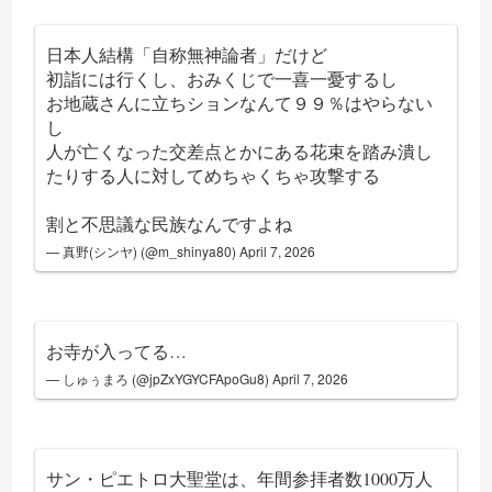
日本人結構「自称無神論者」だけど
初詣には行くし、おみくじで一喜一憂するし
お地蔵さんに立ちションなんて９９％はやらない
し
人が亡くなった交差点とかにある花束を踏み潰し
たりする人に対してめちゃくちゃ攻撃する
割と不思議な民族なんですよね
— 真野(シンヤ) (@m_shinya80)
April 7, 2026
お寺が入ってる…
— しゅぅまろ (@jpZxYGYCFApoGu8)
April 7, 2026
サン・ピエトロ大聖堂は、年間参拝者数1000万人