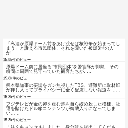
「私達が原爆ドーム前をあけ渡せば核戦争が始まってし
まう」と訴える市民団体、それを聞いた被爆3世の人
が……
15.9k件のビュー
原爆ドーム前に居座る”市民団体”を警官隊が排除、その
瞬間に周囲で見守っていた観客たちが……
15.8k件のビュー
熊本県知事の要請をガン無視したTBS、避難所に取材班
が押し入ってプライバシーに全く配慮しない報道を……
15.3k件のビュー
フジテレビが金の卵を産む鶏を自ら絞め殺した模様、社
運を賭けたドル箱コンテンツが御蔵入りになってしま
い……
15.3k件のビュー
「注文キャンセルしました。身分証を提出してくださ