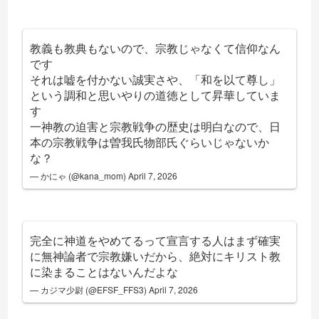
教義も教典もないので、宗教じゃなくて信仰なん
です
それは嘘を付かない誠実さや、「和を以て尊し」
という調和と思いやりの道徳として昇華していま
す
一神教の迫害と宗教戦争の歴史は明白なので、日
本の宗教戦争は曽我氏物部氏ぐらいじゃないか
な？
— かにゃ (@kana_mom)
April 7, 2026
完全に神道をやめてるって宣言する人はまず確実
に無神論者で宗教嫌いだから、絶対にキリスト教
に染まることはないんだよな
— カジマ少尉 (@EFSF_FFS3)
April 7, 2026