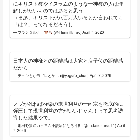
にキリスト教やイスラムのような一神教の人は理
解しがたいものではあると思う
（まあ、キリストが八百万人いるとか言われても
「は？」ってなるだろうし
— フランミルク｜
(@Flanmilk_vrc)
April 7, 2026
日本人の神様との距離感は大家と店子位の距離感
だから
— チュンとかヨゴレとか… (@yogore_chun)
April 7, 2026
ノブが死ねば極楽の来世利益の一向宗を徹底的に
弾圧して現世利益の方がいいじゃん！って思考誘
導した結果やで。
— 那田野狐＠カクヨム小説家になろう垢 (@nadanonarou61)
April
7, 2026