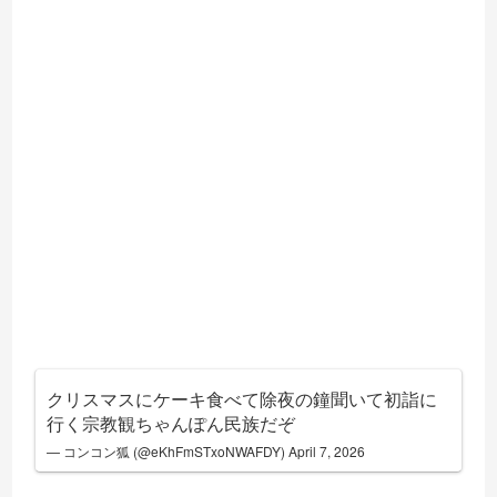
クリスマスにケーキ食べて除夜の鐘聞いて初詣に
行く宗教観ちゃんぽん民族だぞ
— コンコン狐 (@eKhFmSTxoNWAFDY)
April 7, 2026