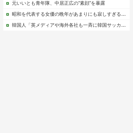
元いいとも青年隊、中居正広の”素顔”を暴露
昭和を代表する女優の晩年があまりにも寂しすぎる！と話題に、自身の子供を餓死する寸前までネグレクトした挙句……
韓国人「英メディアや海外各社も一斉に韓国サッカー協会を巡る過去の不祥事を報道！」→「国際的な信用失墜の危機‥」
【赤っ恥】「航空機事故で『搭乗者に日本人は居ない』という発表は嫌い。人間として同じ価値だと思う」→ツッコミ殺到も「自分が気に入らないと思った」と...
この中国人親子やばすぎる。日本で窃盗
Powered by livedoor 相互RSS