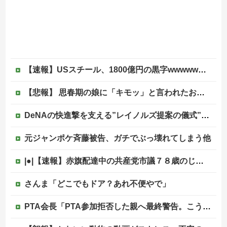
【速報】USスチール、1800億円の黒字wwwwwwwwwwwwwwwwwwwwwwww
【悲報】 思春期の娘に「キモッ」と言われたお父さん、グレるｗｗｗｗｗｗｗ
DeNAの快進撃を支える”レイノルズ提案の儀式” 決勝2ランの宮下が明かす「儀式を始めてから、チームが一つになっている」
元ジャンポケ斉藤被告、ガチでぶっ壊れてしまう他
|●|【速報】赤旗配達中の共産党市議７８歳のじいさん、左に寄りすぎたか車で民家当て逃げ
さんま「どこでもドア？あれ不便やで」
PTA会長「PTA参加拒否した親へ最終警告。こうなってもいい？」