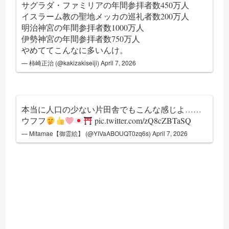
サグラダ・ファミリアの年間参拝者数450万人
イスラーム教の聖地メッカの巡礼者数200万人
明治神宮の年間参拝者数1000万人
伊勢神宮の年間参拝者数750万人
やめててこんなに多いんけ。
— 柿崎正治 (@kakizakiseiji)
April 7, 2026
本当に人口の少ない片田舎でもこんな感じよ……
ウフフ
pic.twitter.com/zQ8cZBTaSQ
— Mitamae【御霊絵】 (@YIVaABOUQT0zq6s)
April 7, 2026