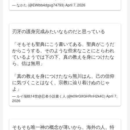
— なかた (@EWibb4dgug74793)
April 7, 2026
刃牙の護身完成みたいなものだと思っている
「そもそも聖典にこう書いてある、聖典がこうだ
からこうする、そのような些末なことにとらわれ
ているようでは下の下、真の教えを身につけたな
ら、信は無用」
「真の教えを身につけたなら熊川はん、己の信仰
に気づくことはなく、宗教に辿り着けぬのじゃ
よ」
— ルイ瑞鶴14世@忍者小説書く人 (@k09rGXGHRnH2k4C)
April 7,
2026
そもそも唯一神の概念が薄いから、海外の人、特