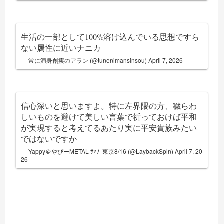
生活の一部として100%溶け込んでいる思想ですら
ない属性に近いナニカ
— 常に満身創痍のアラン (@tunenimansinsou)
April 7, 2026
信心深いと思いますよ。特に左界隈の方、穢らわ
しいものを避けて美しい言葉で祈っておけば平和
が実現すると考えてるあたり実に平安貴族みたい
ではないですか
— Yappy＠やぴーMETAL ｻﾏｿﾆ東京8/16 (@LaybackSpin)
April 7, 20
26