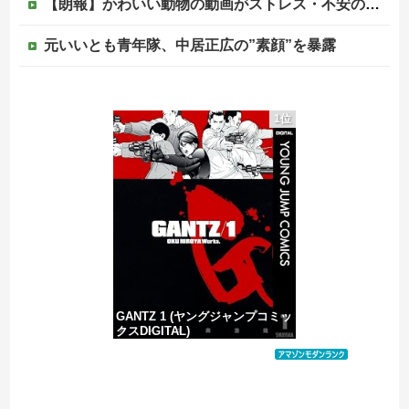
【朗報】かわいい動物の動画がストレス・不安の軽減になる可能性。英大学の研究で実証
元いいとも青年隊、中居正広の”素顔”を暴露
昭和を代表する女優の晩年があまりにも寂しすぎる！と話題に、自身の子供を餓死する寸前までネグレクトした挙句……
1位
韓国人「英メディアや海外各社も一斉に韓国サッカー協会を巡る過去の不祥事を報道！」→「国際的な信用失墜の危機‥」
【赤っ恥】「航空機事故で『搭乗者に日本人は居ない』という発表は嫌い。人間として同じ価値だと思う」→ツッコミ殺到も「自分が気に入らないと思った」と...
この中国人親子やばすぎる。日本で窃盗
GANTZ 1 (ヤングジャンプコミッ
クスDIGITAL)
価格：¥100
Powered by livedoor 相互RSS